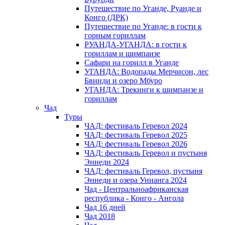
Путешествие по Уганде, Руанде и
Конго (ДРК)
Путешествие по Уганде: в гости к
горным гориллам
РУАНДА-УГАНДА: в гости к
гориллам и шимпанзе
Сафари на горилл в Уганде
УГАНДА: Водопады Мерчисон, лес
Бвинди и озеро Мбуро
УГАНДА: Трекинги к шимпанзе и
гориллам
Чад
Туры
ЧАД: фестиваль Геревол 2024
ЧАД: фестиваль Геревол 2025
ЧАД: фестиваль Геревол 2026
ЧАД: фестиваль Геревол и пустыня
Эннеди 2024
ЧАД: фестиваль Геревол, пустыня
Эннеди и озера Унианга 2024
Чад - Центральноафриканская
республика - Конго - Ангола
Чад 16 дней
Чад 2018