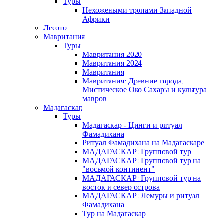
Туры
Нехожеными тропами Западной
Африки
Лесото
Мавритания
Туры
Мавритания 2020
Мавритания 2024
Мавритания
Мавритания: Древние города,
Мистическое Око Сахары и культура
мавров
Мадагаскар
Туры
Мадагаскар - Цинги и ритуал
Фамадихана
Ритуал Фамадихана на Мадагаскаре
МАДАГАСКАР: Групповой тур
МАДАГАСКАР: Групповой тур на
"восьмой континент"
МАДАГАСКАР: Групповой тур на
восток и север острова
МАДАГАСКАР: Лемуры и ритуал
Фамадихана
Тур на Мадагаскар