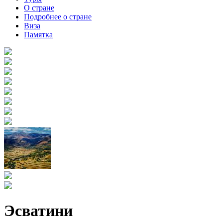
О стране
Подробнее о стране
Виза
Памятка
Эсватини