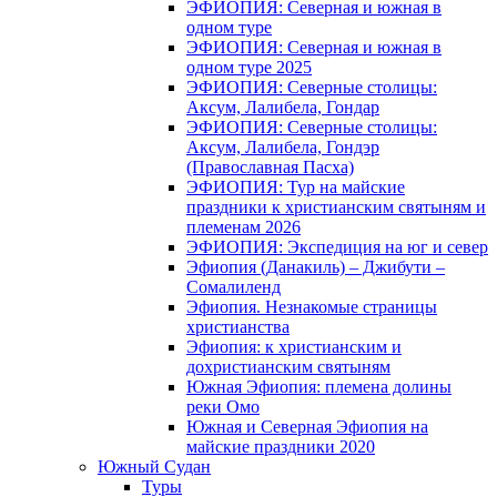
ЭФИОПИЯ: Северная и южная в
одном туре
ЭФИОПИЯ: Северная и южная в
одном туре 2025
ЭФИОПИЯ: Северные столицы:
Аксум, Лалибела, Гондар
ЭФИОПИЯ: Северные столицы:
Аксум, Лалибела, Гондэр
(Православная Пасха)
ЭФИОПИЯ: Тур на майские
праздники к христианским святыням и
племенам 2026
ЭФИОПИЯ: Экспедиция на юг и север
Эфиопия (Данакиль) – Джибути –
Cомалиленд
Эфиопия. Незнакомые страницы
христианства
Эфиопия: к христианским и
дохристианским святыням
Южная Эфиопия: племена долины
реки Омо
Южная и Северная Эфиопия на
майские праздники 2020
Южный Судан
Туры