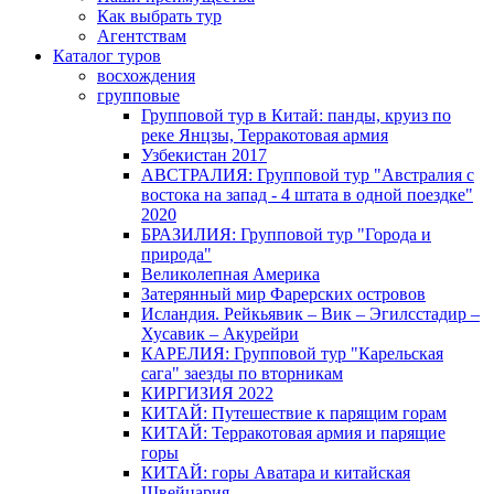
Как выбрать тур
Агентствам
Каталог туров
восхождения
групповые
Групповой тур в Китай: панды, круиз по
реке Янцзы, Терракотовая армия
Узбекистан 2017
АВСТРАЛИЯ: Групповой тур "Австралия с
востока на запад - 4 штата в одной поездке"
2020
БРАЗИЛИЯ: Групповой тур "Города и
природа"
Великолепная Америка
Затерянный мир Фарерских островов
Исландия. Рейкьявик – Вик – Эгилсстадир –
Хусавик – Акурейри
КАРЕЛИЯ: Групповой тур "Карельская
сага" заезды по вторникам
КИРГИЗИЯ 2022
КИТАЙ: Путешествие к парящим горам
КИТАЙ: Терракотовая армия и парящие
горы
КИТАЙ: горы Аватара и китайская
Швейцария