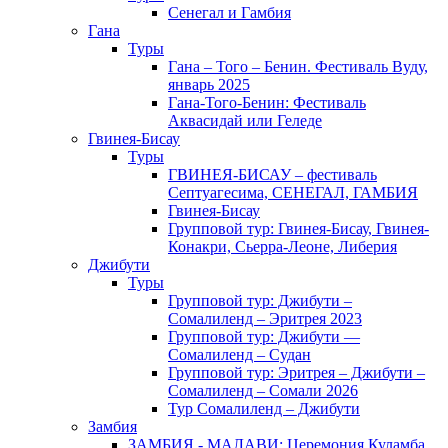
Сенегал и Гамбия
Гана
Туры
Гана – Того – Бенин. Фестиваль Вуду,
январь 2025
Гана-Того-Бенин: Фестиваль
Аквасидай или Геледе
Гвинея-Бисау
Туры
ГВИНЕЯ-БИСАУ – фестиваль
Септуагесима, СЕНЕГАЛ, ГАМБИЯ
Гвинея-Бисау
Групповой тур: Гвинея-Бисау, Гвинея-
Конакри, Сьерра-Леоне, Либерия
Джибути
Туры
Групповой тур: Джибути –
Cомалиленд – Эритрея 2023
Групповой тур: Джибути —
Сомалиленд – Судан
Групповой тур: Эритрея – Джибути –
Сомалиленд – Сомали 2026
Тур Cомалиленд – Джибути
Замбия
ЗАМБИЯ - МАЛАВИ: Церемония Куламба