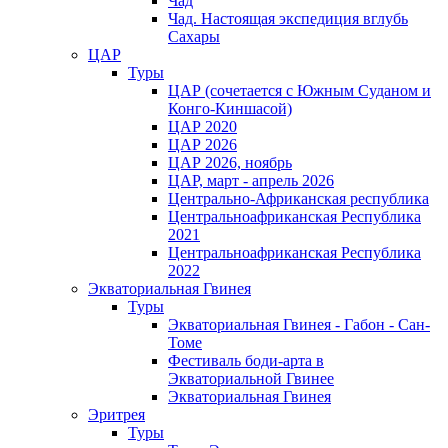
Чад
Чад. Настоящая экспедиция вглубь
Сахары
ЦАР
Туры
ЦАР (сочетается с Южным Суданом и
Конго-Киншасой)
ЦАР 2020
ЦАР 2026
ЦАР 2026, ноябрь
ЦАР, март - апрель 2026
Центрально-Африканская республика
Центральноафриканская Республика
2021
Центральноафриканская Республика
2022
Экваториальная Гвинея
Туры
Экваториальная Гвинея - Габон - Сан-
Томе
Фестиваль боди-арта в
Экваториальной Гвинее
Экваториальная Гвинея
Эритрея
Туры