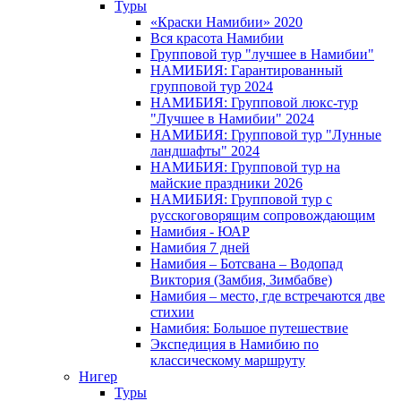
Туры
«Краски Намибии» 2020
Вся красота Намибии
Групповой тур "лучшее в Намибии"
НАМИБИЯ: Гарантированный
групповой тур 2024
НАМИБИЯ: Групповой люкс-тур
"Лучшее в Намибии" 2024
НАМИБИЯ: Групповой тур "Лунные
ландшафты" 2024
НАМИБИЯ: Групповой тур на
майские праздники 2026
НАМИБИЯ: Групповой тур с
русскоговорящим сопровождающим
Намибия - ЮАР
Намибия 7 дней
Намибия – Ботсвана – Водопад
Виктория (Замбия, Зимбабве)
Намибия – место, где встречаются две
стихии
Намибия: Большое путешествие
Экспедиция в Намибию по
классическому маршруту
Нигер
Туры