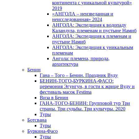
континента с уникальной культурой»
2019
«АНГОЛА – неизведанная и
неисследованная» 2024
АНГОЛА: Экспедиция к водопаду
Каландула, племенам и пустыне Намиб
АНГОЛА: Экспедиция к племенам и
пустыне Намиб
АНГОЛА: Экспедиция к уникальным
племенам
Ангола: племена, природа,
архитектура
Бенин
Гана – Того – Бенин. Праздник Вуду
БЕНИН-ТОГО-БУРКИНА-ФАСО:
церемония Эгунгун, в гости к жрице Вуду и
фестиваль масок Festima
Виза в Бенин
ГАНА-ТОГО-БЕНИН: Групповой тур Три
страны. Три судьбы. Три культуры. 2020
Туры
Ботсвана
Туры
Буркина-Фасо
Туры