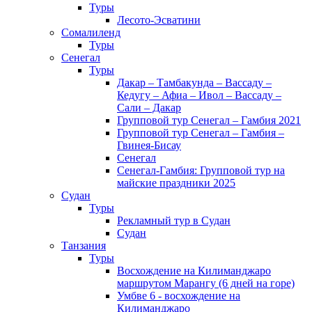
Туры
Лесото-Эсватини
Сомалиленд
Туры
Сенегал
Туры
Дакар – Тамбакунда – Вассаду –
Кедугу – Афиа – Ивол – Вассаду –
Сали – Дакар
Групповой тур Сенегал – Гамбия 2021
Групповой тур Сенегал – Гамбия –
Гвинея-Бисау
Сенегал
Сенегал-Гамбия: Групповой тур на
майские праздники 2025
Судан
Туры
Рекламный тур в Cудан
Cудан
Танзания
Туры
Восхождение на Килиманджаро
маршрутом Марангу (6 дней на горе)
Умбве 6 - восхождение на
Килиманджаро