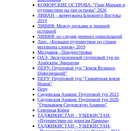
КОМОРСКИЕ ОСТРОВА: "Гран Марьяж и
путешествие на три острова" 2026
ЛИВАН – жемчужина Ближнего Востока
2019
ЛИВИЯ: Между песками и древней
историей
ЛИВИЯ: по следам древних цивилизаций
Лаос. «Большое путешествие по стране
миллиона слонов» 2019
Молдавия - Приднестровье
ОАЭ: Экскурсионный групповой тур по
Арабским Эмиратам
ПЕРУ: Групповой тур "Земля Великих
Цивилизаций"
ПЕРУ: Групповой тур "Священная земля
Инков"
Перу
Саудовская Аравия: Групповой тур 2023
Саудовская Аравия: Групповой тур 2026
"Открываем Саудовскую Аравию"
Северная Корея
ТАДЖИКИСТАН – УЗБЕКИСТАН:
«Путешествие по дорогам Памира»
ТАДЖИКИСТАН – УЗБЕКИСТАН: