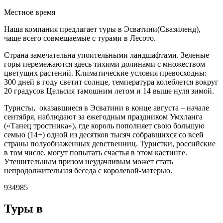
Местное время
Наша компания предлагает туры в Эсватини(Свазиленд),
чаще всего совмещаемые с турами в Лесото.
Страна замечательна упоительными ландшафтами. Зеленые
горы перемежаются здесь тихими долинами с множеством
цветущих растений. Климатические условия превосходны:
300 дней в году светит солнце, температура колеблется вокруг
20 градусов Цельсия тамошним летом и 14 выше нуля зимой.
Туристы, оказавшиеся в Эсватини в конце августа – начале
сентября, наблюдают за ежегодным праздником Умхланга
(«Танец тростника»), где король пополняет свою большую
семью (14+) одной из десятков тысяч собравшихся со всей
страны полуобнаженных девственниц. Туристки, российские
в том числе, могут попытать счастья в этом кастинге.
Утешительным призом неудачливым может стать
непродолжительная беседа с королевой-матерью.
934985
Туры в