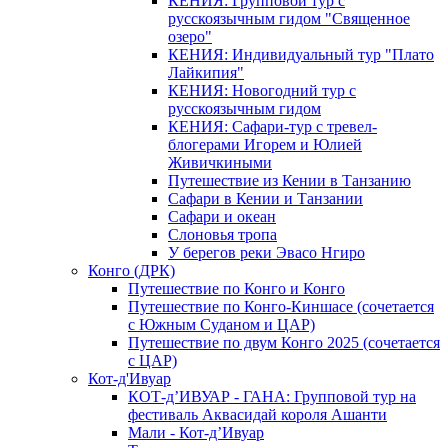
КЕНИЯ: Групповой тур с
русскоязычным гидом "Священное
озеро"
КЕНИЯ: Индивидуальный тур "Плато
Лайкипия"
КЕНИЯ: Новогодний тур с
русскоязычным гидом
КЕНИЯ: Сафари-тур с тревел-
блогерами Игорем и Юлией
Живичкиными
Путешествие из Кении в Танзанию
Сафари в Кении и Танзании
Сафари и океан
Слоновья тропа
У берегов реки Эвасо Нгиро
Конго (ДРК)
Путешествие по Конго и Конго
Путешествие по Конго-Киншасе (сочетается
с Южным Суданом и ЦАР)
Путешествие по двум Конго 2025 (сочетается
с ЦАР)
Кот-д'Ивуар
КОТ-д’ИВУАР - ГАНА: Групповой тур на
фестиваль Аквасидай короля Ашанти
Мали - Кот-д’Ивуар