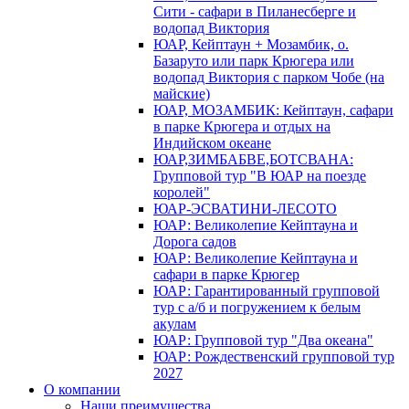
Сити - сафари в Пиланесберге и
водопад Виктория
ЮАР, Кейптаун + Мозамбик, о.
Базаруто или парк Крюгера или
водопад Виктория с парком Чобе (на
майские)
ЮАР, МОЗАМБИК: Кейптаун, сафари
в парке Крюгера и отдых на
Индийском океане
ЮАР,ЗИМБАБВЕ,БОТСВАНА:
Групповой тур "В ЮАР на поезде
королей"
ЮАР-ЭСВАТИНИ-ЛЕСОТО
ЮАР: Великолепие Кейптауна и
Дорога садов
ЮАР: Великолепие Кейптауна и
сафари в парке Крюгер
ЮАР: Гарантированный групповой
тур с а/б и погружением к белым
акулам
ЮАР: Групповой тур "Два океана"
ЮАР: Рождественский групповой тур
2027
О компании
Наши преимущества