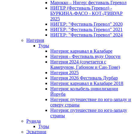
Марокко – Нигер: фестиваль Геревол
НИГЕР (Фестиваль Геревол) -
БУРКИНА-ФАСО - КОТ-Д'ИВУАР
2025
НИГЕР: "Фестиваль Геревол" 2020
НИГЕР: "Фестиваль Геревол" 2021
НИГЕР: "Фестиваль Геревол" 2024
Нигерия
Туры
Нигерия: карнавал в Калабаре
Нигерия - Фестиваль вуду Оросун
Нигерия 2024 (сочетается с
Камеруном, Габоном и Сан-Томе)
Нигерия 2025
Нигерия 2026 Фестиваль Дурбар
Нигерия: карнавал в Калабаре 2018
Нигерия: колыбель цивилизации
Йоруба
Нигерия: путешествие по юго-западу и
северу страны
Нигерия: путешествие по юго-западу
страны
Руанда
Туры
Эсватини