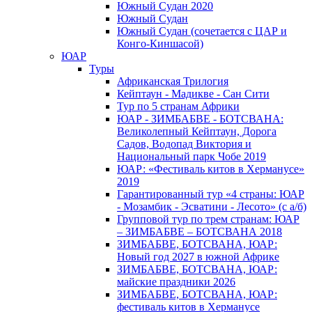
Южный Cудан 2020
Южный Cудан
Южный Судан (сочетается с ЦАР и
Конго-Киншасой)
ЮАР
Туры
Африканская Трилогия
Кейптаун - Мадикве - Сан Сити
Тур по 5 странам Африки
ЮАР - ЗИМБАБВЕ - БОТСВАНА:
Великолепный Кейптаун, Дорога
Садов, Водопад Виктория и
Национальный парк Чобе 2019
ЮАР: «Фестиваль китов в Херманусе»
2019
Гарантированный тур «4 страны: ЮАР
- Мозамбик - Эсватини - Лесото» (с а/б)
Групповой тур по трем странам: ЮАР
– ЗИМБАБВЕ – БОТСВАНА 2018
ЗИМБАБВЕ, БОТСВАНА, ЮАР:
Новый год 2027 в южной Африке
ЗИМБАБВЕ, БОТСВАНА, ЮАР:
майские праздники 2026
ЗИМБАБВЕ, БОТСВАНА, ЮАР:
фестиваль китов в Херманусе