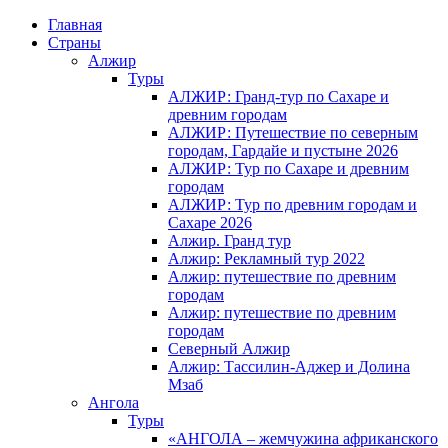
Главная
Страны
Алжир
Туры
АЛЖИР: Гранд-тур по Сахаре и
древним городам
АЛЖИР: Путешествие по северным
городам, Гардайе и пустыне 2026
АЛЖИР: Тур по Сахаре и древним
городам
АЛЖИР: Тур по древним городам и
Сахаре 2026
Алжир. Гранд тур
Алжир: Рекламный тур 2022
Алжир: путешествие по древним
городам
Алжир: путешествие по древним
городам
Северный Алжир
Алжир: Тассилин-Аджер и Долина
Мзаб
Ангола
Туры
«АНГОЛА – жемчужина африканского