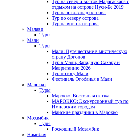
Тур на север и восток Мадагаскара с
отдыхом на острове Нуси-Бе 2019
Тур на юго-запад острова
Тур по северу острова
Тур на восток острова
Малави
Туры
Мали
Туры
Мали: Путешествие в мистическую
страну Догонов
Тур в Мали, Западную Сахару и
Мавританию 2026
Тур по югу Мали
Фестиваль Огобанья в Мали
Марокко
Туры
Марокко. Восточная сказка
МАРОККО: Экскурсионный тур по
Имперским городам
Майские праздники в Марокко
Мозамбик
Туры
Роскошный Мозамбик
Намибия