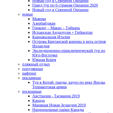
Новый год в Северной Океании
Гранд тур по 6 странам Океании 2020
Новый год в Северной Океании
новые
Мьянма
Азербайджан
Гонконг – Макао – Тайвань
Испанская Андалусия + Гибралтар
Карнавальная Италия
Острова Британской короны и весь остров
Ирландия
Экспедиционно-приключенческий тур по
Юго-Восточке
Южная Корея
пляжный отдых
популярные
рафтинг
рекламные
Тур в Китай: панды, круиз по реке Янцзы,
Терракотовая армия
роскошные
Австралия - Тасмания 2019
Канада
Манящая Новая Зеландия 2019
Национальные парки Канады