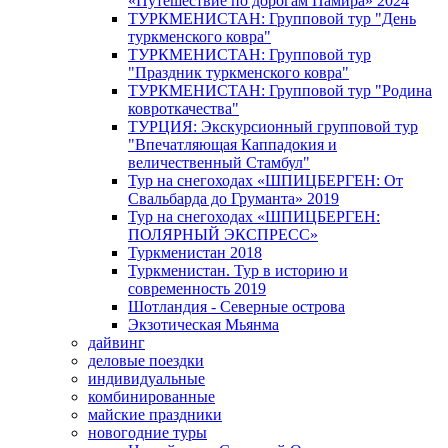
«Путешествие по дорогам Памира» 2024
ТУРКМЕНИСТАН: Групповой тур "День
туркменского ковра"
ТУРКМЕНИСТАН: Групповой тур
"Праздник туркменского ковра"
ТУРКМЕНИСТАН: Групповой тур "Родина
ковроткачества"
ТУРЦИЯ: Экскурсионный групповой тур
"Впечатляющая Каппадокия и
величественный Стамбул"
Тур на снегоходах «ШПИЦБЕРГЕН: От
Свальбарда до Груманта» 2019
Тур на снегоходах «ШПИЦБЕРГЕН:
ПОЛЯРНЫЙ ЭКСПРЕСС»
Туркменистан 2018
Туркменистан. Тур в историю и
современность 2019
Шотландия - Северные острова
Экзотическая Мьянма
дайвинг
деловые поездки
индивидуальные
комбинированные
майские праздники
новогодние туры