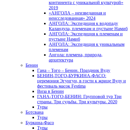
континента с уникальной культурой»
2019
«АНГОЛА – неизведанная и
неисследованная» 2024
АНГОЛА: Экспедиция к водопаду
Каландула, племенам и пустыне Намиб
АНГОЛА: Экспедиция к племенам и
пустыне Намиб
АНГОЛА: Экспедиция к уникальным
племенам
Ангола: племена, природа,
архитектура
Бенин
Гана – Того – Бенин. Праздник Вуду
БЕНИН-ТОГО-БУРКИНА-ФАСО:
церемония Эгунгун, в гости к жрице Вуду и
фестиваль масок Festima
Виза в Бенин
ГАНА-ТОГО-БЕНИН: Групповой тур Три
страны. Три судьбы. Три культуры. 2020
Туры
Ботсвана
Туры
Буркина-Фасо
Туры