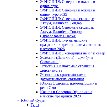
ЭФИОПИЯ: Северная и южная в
одном туре
ЭФИОПИЯ: Северная и южная в
одном туре 2025
ЭФИОПИЯ: Северные столицы:
Аксум, Лалибела, Гондар
ЭФИОПИЯ: Северные столицы:
Аксум, Лалибела, Гондэр
(Православная Пасха)
ЭФИОПИЯ: Тур на майские
праздники к христианским святыням и
племенам 2026
ЭФИОПИЯ: Экспедиция на юг и север
Эфиопия (Данакиль) – Джибути –
Cомалиленд
Эфиопия. Незнакомые страницы
христианства
Эфиопия: к христианским и
дохристианским святыням
Южная Эфиопия: племена долины
реки Омо
Южная и Северная Эфиопия на
майские праздники 2020
Южный Судан
Туры