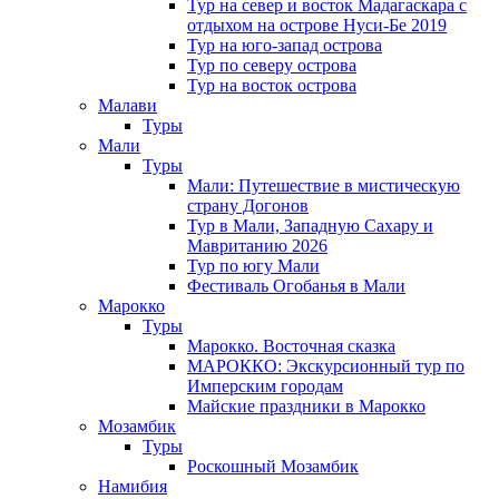
Тур на север и восток Мадагаскара с
отдыхом на острове Нуси-Бе 2019
Тур на юго-запад острова
Тур по северу острова
Тур на восток острова
Малави
Туры
Мали
Туры
Мали: Путешествие в мистическую
страну Догонов
Тур в Мали, Западную Сахару и
Мавританию 2026
Тур по югу Мали
Фестиваль Огобанья в Мали
Марокко
Туры
Марокко. Восточная сказка
МАРОККО: Экскурсионный тур по
Имперским городам
Майские праздники в Марокко
Мозамбик
Туры
Роскошный Мозамбик
Намибия