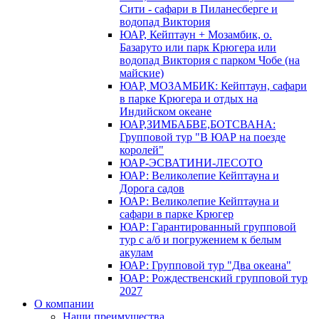
Сити - сафари в Пиланесберге и
водопад Виктория
ЮАР, Кейптаун + Мозамбик, о.
Базаруто или парк Крюгера или
водопад Виктория с парком Чобе (на
майские)
ЮАР, МОЗАМБИК: Кейптаун, сафари
в парке Крюгера и отдых на
Индийском океане
ЮАР,ЗИМБАБВЕ,БОТСВАНА:
Групповой тур "В ЮАР на поезде
королей"
ЮАР-ЭСВАТИНИ-ЛЕСОТО
ЮАР: Великолепие Кейптауна и
Дорога садов
ЮАР: Великолепие Кейптауна и
сафари в парке Крюгер
ЮАР: Гарантированный групповой
тур с а/б и погружением к белым
акулам
ЮАР: Групповой тур "Два океана"
ЮАР: Рождественский групповой тур
2027
О компании
Наши преимущества