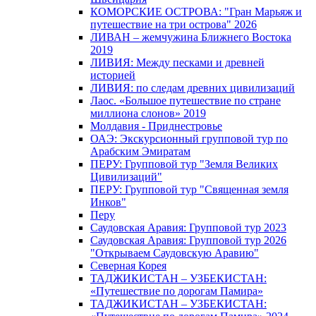
КОМОРСКИЕ ОСТРОВА: "Гран Марьяж и
путешествие на три острова" 2026
ЛИВАН – жемчужина Ближнего Востока
2019
ЛИВИЯ: Между песками и древней
историей
ЛИВИЯ: по следам древних цивилизаций
Лаос. «Большое путешествие по стране
миллиона слонов» 2019
Молдавия - Приднестровье
ОАЭ: Экскурсионный групповой тур по
Арабским Эмиратам
ПЕРУ: Групповой тур "Земля Великих
Цивилизаций"
ПЕРУ: Групповой тур "Священная земля
Инков"
Перу
Саудовская Аравия: Групповой тур 2023
Саудовская Аравия: Групповой тур 2026
"Открываем Саудовскую Аравию"
Северная Корея
ТАДЖИКИСТАН – УЗБЕКИСТАН:
«Путешествие по дорогам Памира»
ТАДЖИКИСТАН – УЗБЕКИСТАН: