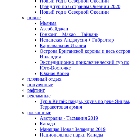
Новый год в Северной Океании
Гранд тур по 6 странам Океании 2020
Новый год в Северной Океании
новые
Мьянма
Азербайджан
Гонконг – Макао – Тайвань
Испанская Андалусия + Гибралтар
Карнавальная Италия
Острова Британской короны и весь остров
Ирландия
Экспедиционно-приключенческий тур по
Юго-Восточке
Южная Корея
пляжный отдых
популярные
рафтинг
рекламные
Тур в Китай: панды, круиз по реке Янцзы,
Терракотовая армия
роскошные
Австралия - Тасмания 2019
Канада
Манящая Новая Зеландия 2019
Национальные парки Канады