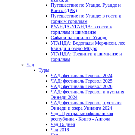
Путешествие по Уганде, Руанде и
Конго (ДРК)
Путешествие по Уганде: в гости к
горным гориллам
РУАНДА-УГАНДА: в гости к
гориллам и шимпанзе
Сафари на горилл в Уганде
УГАНДА: Водопады Мерчисон, лес
Бвинди и озеро Мбуро
УГАНДА: Трекинги к шимпанзе и
гориллам
Чад
Туры
ЧАД: фестиваль Геревол 2024
ЧАД: фестиваль Геревол 2025
ЧАД: фестиваль Геревол 2026
ЧАД: фестиваль Геревол и пустыня
Эннеди 2024
ЧАД: фестиваль Геревол, пустыня
Эннеди и озера Унианга 2024
Чад - Центральноафриканская
республика - Конго - Ангола
Чад 16 дней
Чад 2018