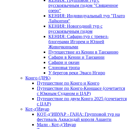
КЕНИЯ: Групповой тур с
русскоязычным гидом "Священное
озеро"
КЕНИЯ: Индивидуальный тур "Плато
Лайкипия"
КЕНИЯ: Новогодний тур с
русскоязычным гидом
КЕНИЯ: Сафари-тур с тревел-
блогерами Игорем и Юлией
Живичкиными
Путешествие из Кении в Танзанию
Сафари в Кении и Танзании
Сафари и океан
Слоновья тропа
У берегов реки Эвасо Нгиро
Конго (ДРК)
Путешествие по Конго и Конго
Путешествие по Конго-Киншасе (сочетается
с Южным Суданом и ЦАР)
Путешествие по двум Конго 2025 (сочетается
с ЦАР)
Кот-д'Ивуар
КОТ-д’ИВУАР - ГАНА: Групповой тур на
фестиваль Аквасидай короля Ашанти
Мали - Кот-д’Ивуар