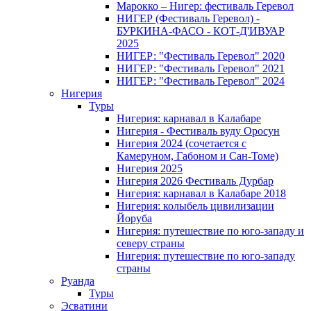
Марокко – Нигер: фестиваль Геревол
НИГЕР (Фестиваль Геревол) -
БУРКИНА-ФАСО - КОТ-Д'ИВУАР
2025
НИГЕР: "Фестиваль Геревол" 2020
НИГЕР: "Фестиваль Геревол" 2021
НИГЕР: "Фестиваль Геревол" 2024
Нигерия
Туры
Нигерия: карнавал в Калабаре
Нигерия - Фестиваль вуду Оросун
Нигерия 2024 (сочетается с
Камеруном, Габоном и Сан-Томе)
Нигерия 2025
Нигерия 2026 Фестиваль Дурбар
Нигерия: карнавал в Калабаре 2018
Нигерия: колыбель цивилизации
Йоруба
Нигерия: путешествие по юго-западу и
северу страны
Нигерия: путешествие по юго-западу
страны
Руанда
Туры
Эсватини