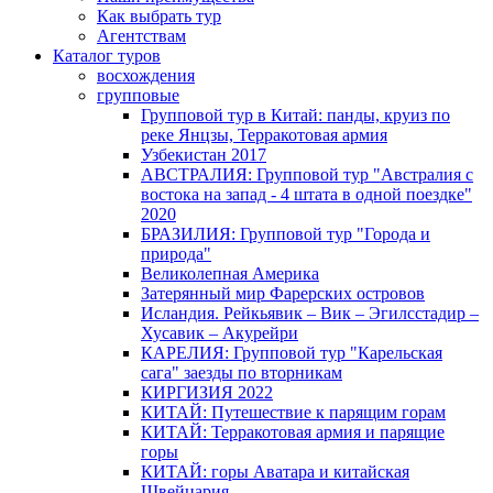
Как выбрать тур
Агентствам
Каталог туров
восхождения
групповые
Групповой тур в Китай: панды, круиз по
реке Янцзы, Терракотовая армия
Узбекистан 2017
АВСТРАЛИЯ: Групповой тур "Австралия с
востока на запад - 4 штата в одной поездке"
2020
БРАЗИЛИЯ: Групповой тур "Города и
природа"
Великолепная Америка
Затерянный мир Фарерских островов
Исландия. Рейкьявик – Вик – Эгилсстадир –
Хусавик – Акурейри
КАРЕЛИЯ: Групповой тур "Карельская
сага" заезды по вторникам
КИРГИЗИЯ 2022
КИТАЙ: Путешествие к парящим горам
КИТАЙ: Терракотовая армия и парящие
горы
КИТАЙ: горы Аватара и китайская
Швейцария