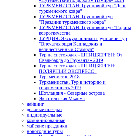
«Путешествие по дорогам Памира» 2024
ТУРКМЕНИСТАН: Групповой тур "День
туркменского ковра"
ТУРКМЕНИСТАН: Групповой тур
"Праздник туркменского ковра"
ТУРКМЕНИСТАН: Групповой тур "Родина
ковроткачества"
ТУРЦИЯ: Экскурсионный групповой тур
"Впечатляющая Каппадокия и
величественный Стамбул"
Тур на снегоходах «ШПИЦБЕРГЕН: От
Свальбарда до Груманта» 2019
Тур на снегоходах «ШПИЦБЕРГЕН:
ПОЛЯРНЫЙ ЭКСПРЕСС»
Туркменистан 2018
Туркменистан. Тур в историю и
современность 2019
Шотландия - Северные острова
Экзотическая Мьянма
дайвинг
деловые поездки
индивидуальные
комбинированные
майские праздники
новогодние туры