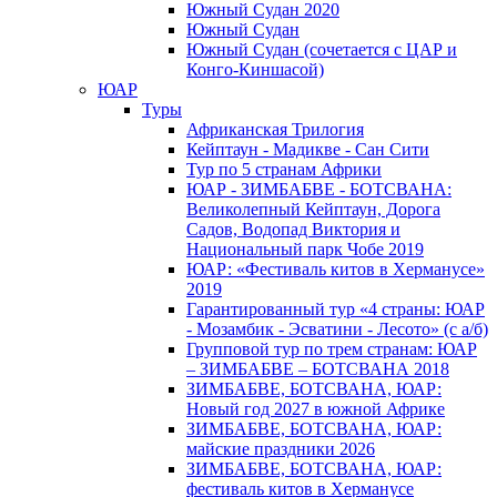
Южный Cудан 2020
Южный Cудан
Южный Судан (сочетается с ЦАР и
Конго-Киншасой)
ЮАР
Туры
Африканская Трилогия
Кейптаун - Мадикве - Сан Сити
Тур по 5 странам Африки
ЮАР - ЗИМБАБВЕ - БОТСВАНА:
Великолепный Кейптаун, Дорога
Садов, Водопад Виктория и
Национальный парк Чобе 2019
ЮАР: «Фестиваль китов в Херманусе»
2019
Гарантированный тур «4 страны: ЮАР
- Мозамбик - Эсватини - Лесото» (с а/б)
Групповой тур по трем странам: ЮАР
– ЗИМБАБВЕ – БОТСВАНА 2018
ЗИМБАБВЕ, БОТСВАНА, ЮАР:
Новый год 2027 в южной Африке
ЗИМБАБВЕ, БОТСВАНА, ЮАР:
майские праздники 2026
ЗИМБАБВЕ, БОТСВАНА, ЮАР:
фестиваль китов в Херманусе