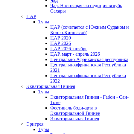
Чад
Чад. Настоящая экспедиция вглубь
Сахары
ЦАР
Туры
ЦАР (сочетается с Южным Суданом и
Конго-Киншасой)
ЦАР 2020
ЦАР 2026
ЦАР 2026, ноябрь
ЦАР, март - апрель 2026
Центрально-Африканская республика
Центральноафриканская Республика
2021
Центральноафриканская Республика
2022
Экваториальная Гвинея
Туры
Экваториальная Гвинея - Габон - Сан-
Томе
Фестиваль боди-арта в
Экваториальной Гвинее
Экваториальная Гвинея
Эритрея
Туры