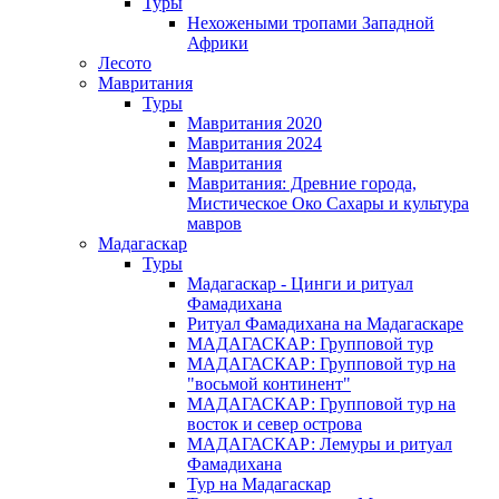
Туры
Нехожеными тропами Западной
Африки
Лесото
Мавритания
Туры
Мавритания 2020
Мавритания 2024
Мавритания
Мавритания: Древние города,
Мистическое Око Сахары и культура
мавров
Мадагаскар
Туры
Мадагаскар - Цинги и ритуал
Фамадихана
Ритуал Фамадихана на Мадагаскаре
МАДАГАСКАР: Групповой тур
МАДАГАСКАР: Групповой тур на
"восьмой континент"
МАДАГАСКАР: Групповой тур на
восток и север острова
МАДАГАСКАР: Лемуры и ритуал
Фамадихана
Тур на Мадагаскар