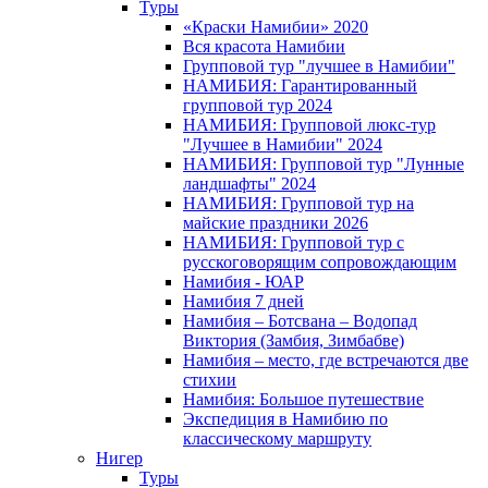
Туры
«Краски Намибии» 2020
Вся красота Намибии
Групповой тур "лучшее в Намибии"
НАМИБИЯ: Гарантированный
групповой тур 2024
НАМИБИЯ: Групповой люкс-тур
"Лучшее в Намибии" 2024
НАМИБИЯ: Групповой тур "Лунные
ландшафты" 2024
НАМИБИЯ: Групповой тур на
майские праздники 2026
НАМИБИЯ: Групповой тур с
русскоговорящим сопровождающим
Намибия - ЮАР
Намибия 7 дней
Намибия – Ботсвана – Водопад
Виктория (Замбия, Зимбабве)
Намибия – место, где встречаются две
стихии
Намибия: Большое путешествие
Экспедиция в Намибию по
классическому маршруту
Нигер
Туры