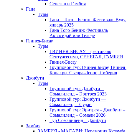
Сенегал и Гамбия
Гана
Туры
Гана – Того – Бенин. Фестиваль Вуду,
январь 2025
Гана-Того-Бенин: Фестиваль
Аквасидай или Геледе
Гвинея-Бисау
Туры
ГВИНЕЯ-БИСАУ – фестиваль
Септуагесима, СЕНЕГАЛ, ГАМБИЯ
Гвинея-Бисау
Групповой тур: Гвинея-Бисау, Гвинея-
Конакри, Сьерра-Леоне, Либерия
Джибути
Туры
Групповой тур: Джибути –
Cомалиленд – Эритрея 2023
Групповой тур: Джибути —
Сомалиленд – Судан
Групповой тур: Эритрея – Джибути –
Сомалиленд – Сомали 2026
Тур Cомалиленд – Джибути
Замбия
ЗАМБИЯ - МАЛАВИ: Церемония Куламба