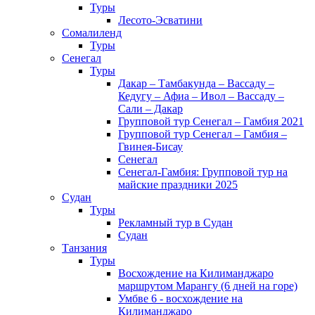
Туры
Лесото-Эсватини
Сомалиленд
Туры
Сенегал
Туры
Дакар – Тамбакунда – Вассаду –
Кедугу – Афиа – Ивол – Вассаду –
Сали – Дакар
Групповой тур Сенегал – Гамбия 2021
Групповой тур Сенегал – Гамбия –
Гвинея-Бисау
Сенегал
Сенегал-Гамбия: Групповой тур на
майские праздники 2025
Судан
Туры
Рекламный тур в Cудан
Cудан
Танзания
Туры
Восхождение на Килиманджаро
маршрутом Марангу (6 дней на горе)
Умбве 6 - восхождение на
Килиманджаро