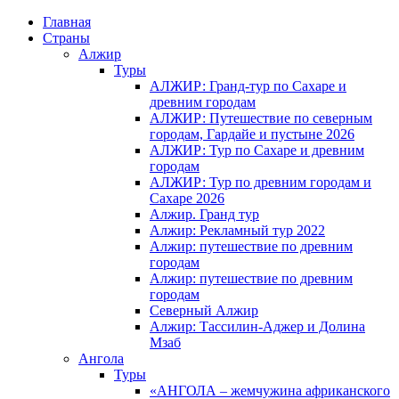
Главная
Страны
Алжир
Туры
АЛЖИР: Гранд-тур по Сахаре и
древним городам
АЛЖИР: Путешествие по северным
городам, Гардайе и пустыне 2026
АЛЖИР: Тур по Сахаре и древним
городам
АЛЖИР: Тур по древним городам и
Сахаре 2026
Алжир. Гранд тур
Алжир: Рекламный тур 2022
Алжир: путешествие по древним
городам
Алжир: путешествие по древним
городам
Северный Алжир
Алжир: Тассилин-Аджер и Долина
Мзаб
Ангола
Туры
«АНГОЛА – жемчужина африканского