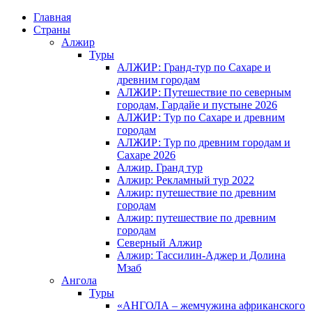
Главная
Страны
Алжир
Туры
АЛЖИР: Гранд-тур по Сахаре и
древним городам
АЛЖИР: Путешествие по северным
городам, Гардайе и пустыне 2026
АЛЖИР: Тур по Сахаре и древним
городам
АЛЖИР: Тур по древним городам и
Сахаре 2026
Алжир. Гранд тур
Алжир: Рекламный тур 2022
Алжир: путешествие по древним
городам
Алжир: путешествие по древним
городам
Северный Алжир
Алжир: Тассилин-Аджер и Долина
Мзаб
Ангола
Туры
«АНГОЛА – жемчужина африканского