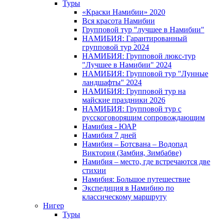
Туры
«Краски Намибии» 2020
Вся красота Намибии
Групповой тур "лучшее в Намибии"
НАМИБИЯ: Гарантированный
групповой тур 2024
НАМИБИЯ: Групповой люкс-тур
"Лучшее в Намибии" 2024
НАМИБИЯ: Групповой тур "Лунные
ландшафты" 2024
НАМИБИЯ: Групповой тур на
майские праздники 2026
НАМИБИЯ: Групповой тур с
русскоговорящим сопровождающим
Намибия - ЮАР
Намибия 7 дней
Намибия – Ботсвана – Водопад
Виктория (Замбия, Зимбабве)
Намибия – место, где встречаются две
стихии
Намибия: Большое путешествие
Экспедиция в Намибию по
классическому маршруту
Нигер
Туры