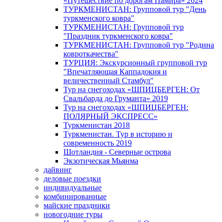
«Путешествие по дорогам Памира» 2024
ТУРКМЕНИСТАН: Групповой тур "День
туркменского ковра"
ТУРКМЕНИСТАН: Групповой тур
"Праздник туркменского ковра"
ТУРКМЕНИСТАН: Групповой тур "Родина
ковроткачества"
ТУРЦИЯ: Экскурсионный групповой тур
"Впечатляющая Каппадокия и
величественный Стамбул"
Тур на снегоходах «ШПИЦБЕРГЕН: От
Свальбарда до Груманта» 2019
Тур на снегоходах «ШПИЦБЕРГЕН:
ПОЛЯРНЫЙ ЭКСПРЕСС»
Туркменистан 2018
Туркменистан. Тур в историю и
современность 2019
Шотландия - Северные острова
Экзотическая Мьянма
дайвинг
деловые поездки
индивидуальные
комбинированные
майские праздники
новогодние туры