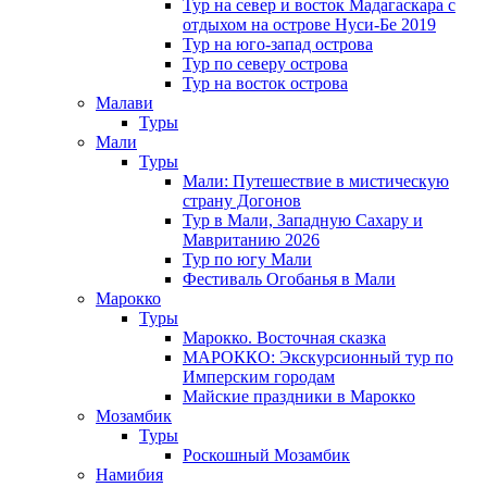
Тур на север и восток Мадагаскара с
отдыхом на острове Нуси-Бе 2019
Тур на юго-запад острова
Тур по северу острова
Тур на восток острова
Малави
Туры
Мали
Туры
Мали: Путешествие в мистическую
страну Догонов
Тур в Мали, Западную Сахару и
Мавританию 2026
Тур по югу Мали
Фестиваль Огобанья в Мали
Марокко
Туры
Марокко. Восточная сказка
МАРОККО: Экскурсионный тур по
Имперским городам
Майские праздники в Марокко
Мозамбик
Туры
Роскошный Мозамбик
Намибия