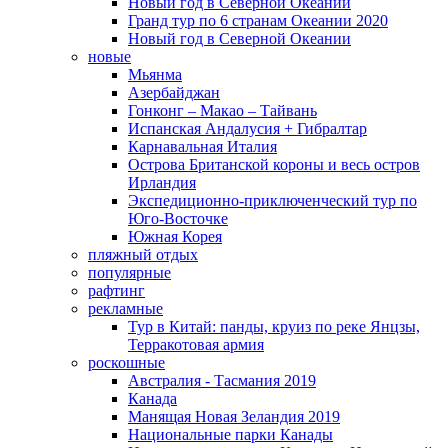
Новый год в Северной Океании
Гранд тур по 6 странам Океании 2020
Новый год в Северной Океании
новые
Мьянма
Азербайджан
Гонконг – Макао – Тайвань
Испанская Андалусия + Гибралтар
Карнавальная Италия
Острова Британской короны и весь остров
Ирландия
Экспедиционно-приключенческий тур по
Юго-Восточке
Южная Корея
пляжный отдых
популярные
рафтинг
рекламные
Тур в Китай: панды, круиз по реке Янцзы,
Терракотовая армия
роскошные
Австралия - Тасмания 2019
Канада
Манящая Новая Зеландия 2019
Национальные парки Канады