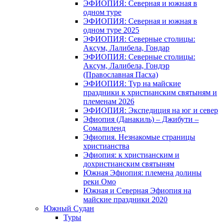
ЭФИОПИЯ: Северная и южная в
одном туре
ЭФИОПИЯ: Северная и южная в
одном туре 2025
ЭФИОПИЯ: Северные столицы:
Аксум, Лалибела, Гондар
ЭФИОПИЯ: Северные столицы:
Аксум, Лалибела, Гондэр
(Православная Пасха)
ЭФИОПИЯ: Тур на майские
праздники к христианским святыням и
племенам 2026
ЭФИОПИЯ: Экспедиция на юг и север
Эфиопия (Данакиль) – Джибути –
Cомалиленд
Эфиопия. Незнакомые страницы
христианства
Эфиопия: к христианским и
дохристианским святыням
Южная Эфиопия: племена долины
реки Омо
Южная и Северная Эфиопия на
майские праздники 2020
Южный Судан
Туры