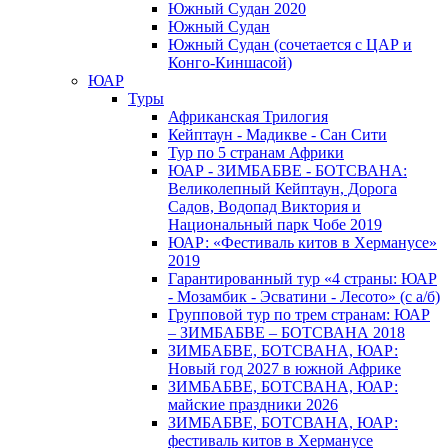
Южный Cудан 2020
Южный Cудан
Южный Судан (сочетается с ЦАР и
Конго-Киншасой)
ЮАР
Туры
Африканская Трилогия
Кейптаун - Мадикве - Сан Сити
Тур по 5 странам Африки
ЮАР - ЗИМБАБВЕ - БОТСВАНА:
Великолепный Кейптаун, Дорога
Садов, Водопад Виктория и
Национальный парк Чобе 2019
ЮАР: «Фестиваль китов в Херманусе»
2019
Гарантированный тур «4 страны: ЮАР
- Мозамбик - Эсватини - Лесото» (с а/б)
Групповой тур по трем странам: ЮАР
– ЗИМБАБВЕ – БОТСВАНА 2018
ЗИМБАБВЕ, БОТСВАНА, ЮАР:
Новый год 2027 в южной Африке
ЗИМБАБВЕ, БОТСВАНА, ЮАР:
майские праздники 2026
ЗИМБАБВЕ, БОТСВАНА, ЮАР:
фестиваль китов в Херманусе