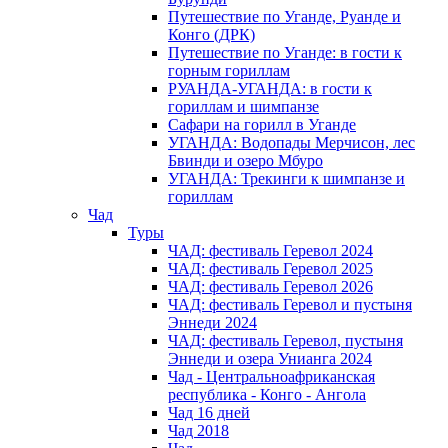
Путешествие по Уганде, Руанде и
Конго (ДРК)
Путешествие по Уганде: в гости к
горным гориллам
РУАНДА-УГАНДА: в гости к
гориллам и шимпанзе
Сафари на горилл в Уганде
УГАНДА: Водопады Мерчисон, лес
Бвинди и озеро Мбуро
УГАНДА: Трекинги к шимпанзе и
гориллам
Чад
Туры
ЧАД: фестиваль Геревол 2024
ЧАД: фестиваль Геревол 2025
ЧАД: фестиваль Геревол 2026
ЧАД: фестиваль Геревол и пустыня
Эннеди 2024
ЧАД: фестиваль Геревол, пустыня
Эннеди и озера Унианга 2024
Чад - Центральноафриканская
республика - Конго - Ангола
Чад 16 дней
Чад 2018