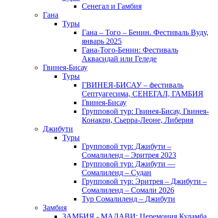
Сенегал и Гамбия
Гана
Туры
Гана – Того – Бенин. Фестиваль Вуду,
январь 2025
Гана-Того-Бенин: Фестиваль
Аквасидай или Геледе
Гвинея-Бисау
Туры
ГВИНЕЯ-БИСАУ – фестиваль
Септуагесима, СЕНЕГАЛ, ГАМБИЯ
Гвинея-Бисау
Групповой тур: Гвинея-Бисау, Гвинея-
Конакри, Сьерра-Леоне, Либерия
Джибути
Туры
Групповой тур: Джибути –
Cомалиленд – Эритрея 2023
Групповой тур: Джибути —
Сомалиленд – Судан
Групповой тур: Эритрея – Джибути –
Сомалиленд – Сомали 2026
Тур Cомалиленд – Джибути
Замбия
ЗАМБИЯ - МАЛАВИ: Церемония Куламба