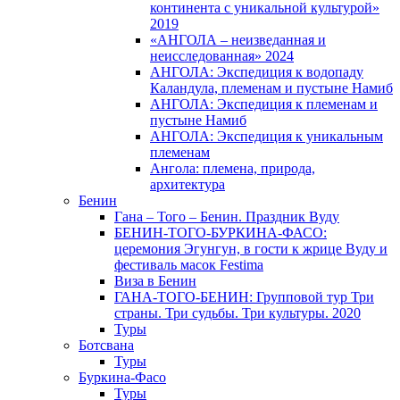
континента с уникальной культурой»
2019
«АНГОЛА – неизведанная и
неисследованная» 2024
АНГОЛА: Экспедиция к водопаду
Каландула, племенам и пустыне Намиб
АНГОЛА: Экспедиция к племенам и
пустыне Намиб
АНГОЛА: Экспедиция к уникальным
племенам
Ангола: племена, природа,
архитектура
Бенин
Гана – Того – Бенин. Праздник Вуду
БЕНИН-ТОГО-БУРКИНА-ФАСО:
церемония Эгунгун, в гости к жрице Вуду и
фестиваль масок Festima
Виза в Бенин
ГАНА-ТОГО-БЕНИН: Групповой тур Три
страны. Три судьбы. Три культуры. 2020
Туры
Ботсвана
Туры
Буркина-Фасо
Туры