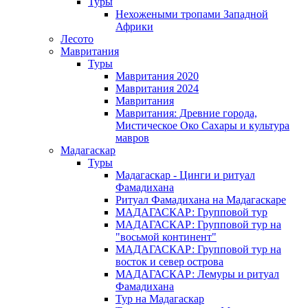
Туры
Нехожеными тропами Западной
Африки
Лесото
Мавритания
Туры
Мавритания 2020
Мавритания 2024
Мавритания
Мавритания: Древние города,
Мистическое Око Сахары и культура
мавров
Мадагаскар
Туры
Мадагаскар - Цинги и ритуал
Фамадихана
Ритуал Фамадихана на Мадагаскаре
МАДАГАСКАР: Групповой тур
МАДАГАСКАР: Групповой тур на
"восьмой континент"
МАДАГАСКАР: Групповой тур на
восток и север острова
МАДАГАСКАР: Лемуры и ритуал
Фамадихана
Тур на Мадагаскар