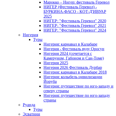
Марокко – Нигер: фестиваль Геревол
НИГЕР (Фестиваль Геревол) -
БУРКИНА-ФАСО - КОТ-Д'ИВУАР
2025
НИГЕР: "Фестиваль Геревол" 2020
НИГЕР: "Фестиваль Геревол" 2021
НИГЕР: "Фестиваль Геревол" 2024
Нигерия
Туры
Нигерия: карнавал в Калабаре
Нигерия - Фестиваль вуду Оросун
Нигерия 2024 (сочетается с
Камеруном, Габоном и Сан-Томе)
Нигерия 2025
Нигерия 2026 Фестиваль Дурбар
Нигерия: карнавал в Калабаре 2018
Нигерия: колыбель цивилизации
Йоруба
Нигерия: путешествие по юго-западу и
северу страны
Нигерия: путешествие по юго-западу
страны
Руанда
Туры
Эсватини