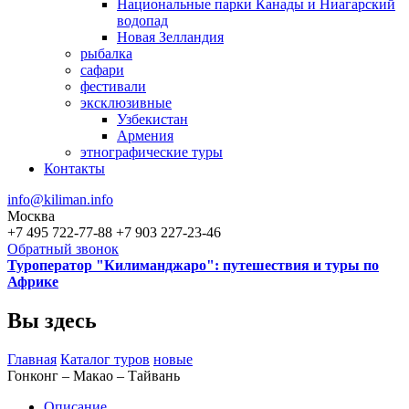
Национальные парки Канады и Ниагарский
водопад
Новая Зелландия
рыбалка
сафари
фестивали
эксклюзивные
Узбекистан
Армения
этнографические туры
Контакты
info@kiliman.info
Москва
+7 495 722-77-88
+7 903 227-23-46
Обратный звонок
Туроператор "Килиманджаро": путешествия и туры по
Африке
Вы здесь
Главная
Каталог туров
новые
Гонконг – Макао – Тайвань
Описание