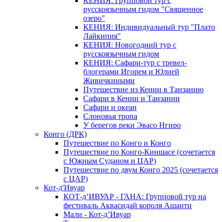
КЕНИЯ: Групповой тур с
русскоязычным гидом "Священное
озеро"
КЕНИЯ: Индивидуальный тур "Плато
Лайкипия"
КЕНИЯ: Новогодний тур с
русскоязычным гидом
КЕНИЯ: Сафари-тур с тревел-
блогерами Игорем и Юлией
Живичкиными
Путешествие из Кении в Танзанию
Сафари в Кении и Танзании
Сафари и океан
Слоновья тропа
У берегов реки Эвасо Нгиро
Конго (ДРК)
Путешествие по Конго и Конго
Путешествие по Конго-Киншасе (сочетается
с Южным Суданом и ЦАР)
Путешествие по двум Конго 2025 (сочетается
с ЦАР)
Кот-д'Ивуар
КОТ-д’ИВУАР - ГАНА: Групповой тур на
фестиваль Аквасидай короля Ашанти
Мали - Кот-д’Ивуар