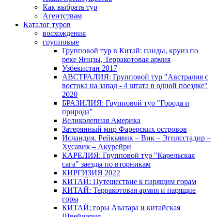
Как выбрать тур
Агентствам
Каталог туров
восхождения
групповые
Групповой тур в Китай: панды, круиз по
реке Янцзы, Терракотовая армия
Узбекистан 2017
АВСТРАЛИЯ: Групповой тур "Австралия с
востока на запад - 4 штата в одной поездке"
2020
БРАЗИЛИЯ: Групповой тур "Города и
природа"
Великолепная Америка
Затерянный мир Фарерских островов
Исландия. Рейкьявик – Вик – Эгилсстадир –
Хусавик – Акурейри
КАРЕЛИЯ: Групповой тур "Карельская
сага" заезды по вторникам
КИРГИЗИЯ 2022
КИТАЙ: Путешествие к парящим горам
КИТАЙ: Терракотовая армия и парящие
горы
КИТАЙ: горы Аватара и китайская
Швейцария