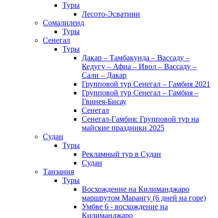
Туры
Лесото-Эсватини
Сомалиленд
Туры
Сенегал
Туры
Дакар – Тамбакунда – Вассаду –
Кедугу – Афиа – Ивол – Вассаду –
Сали – Дакар
Групповой тур Сенегал – Гамбия 2021
Групповой тур Сенегал – Гамбия –
Гвинея-Бисау
Сенегал
Сенегал-Гамбия: Групповой тур на
майские праздники 2025
Судан
Туры
Рекламный тур в Cудан
Cудан
Танзания
Туры
Восхождение на Килиманджаро
маршрутом Марангу (6 дней на горе)
Умбве 6 - восхождение на
Килиманджаро