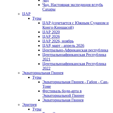
Чад
Чад. Настоящая экспедиция вглубь
Сахары
ЦАР
Туры
ЦАР (сочетается с Южным Суданом и
Конго-Киншасой)
ЦАР 2020
ЦАР 2026
ЦАР 2026, ноябрь
ЦАР, март - апрель 2026
Центрально-Африканская республика
Центральноафриканская Республика
2021
Центральноафриканская Республика
2022
Экваториальная Гвинея
Туры
Экваториальная Гвинея - Габон - Сан-
Томе
Фестиваль боди-арта в
Экваториальной Гвинее
Экваториальная Гвинея
Эритрея
Туры