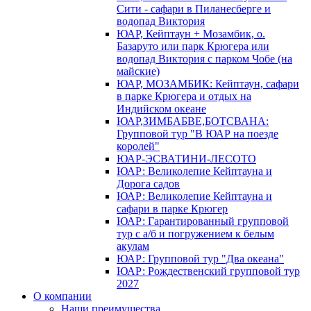
Сити - сафари в Пиланесберге и
водопад Виктория
ЮАР, Кейптаун + Мозамбик, о.
Базаруто или парк Крюгера или
водопад Виктория с парком Чобе (на
майские)
ЮАР, МОЗАМБИК: Кейптаун, сафари
в парке Крюгера и отдых на
Индийском океане
ЮАР,ЗИМБАБВЕ,БОТСВАНА:
Групповой тур "В ЮАР на поезде
королей"
ЮАР-ЭСВАТИНИ-ЛЕСОТО
ЮАР: Великолепие Кейптауна и
Дорога садов
ЮАР: Великолепие Кейптауна и
сафари в парке Крюгер
ЮАР: Гарантированный групповой
тур с а/б и погружением к белым
акулам
ЮАР: Групповой тур "Два океана"
ЮАР: Рождественский групповой тур
2027
О компании
Наши преимущества