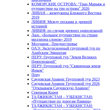
КОМОРСКИЕ ОСТРОВА: "Гран Марьяж и
путешествие на три острова" 2026
ЛИВАН – жемчужина Ближнего Востока
2019
ЛИВИЯ: Между песками и древней
историей
ЛИВИЯ: по следам древних цивилизаций
Лаос. «Большое путешествие по стране
миллиона слонов» 2019
Молдавия - Приднестровье
ОАЭ: Экскурсионный групповой тур по
Арабским Эмиратам
ПЕРУ: Групповой тур "Земля Великих
Цивилизаций"
ПЕРУ: Групповой тур "Священная земля
Инков"
Перу
Саудовская Аравия: Групповой тур 2023
Саудовская Аравия: Групповой тур 2026
"Открываем Саудовскую Аравию"
Северная Корея
ТАДЖИКИСТАН – УЗБЕКИСТАН:
«Путешествие по дорогам Памира»
ТАДЖИКИСТАН – УЗБЕКИСТАН: