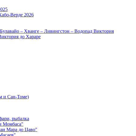
2025
Кабо-Верде 2026
 Булавайо – Хванге – Ливингстон – Водопад Виктория
Виктория до Хараре
м и Сан-Томе)
фари, рыбалка
и Момбаса"
аи Мара до Цаво"
Масаев"