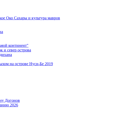
кое Око Сахары и культура мавров
на
мой континент"
 и север острова
дихана
дыхом на острове Нуси-Бе 2019
ану Догонов
танию 2026