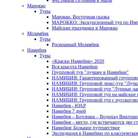
Фестиваль Огобанья в Мали
Марокко
Туры
Марокко. Восточная сказка
МАРОККО: Экскурсионный тур по Имп
Майские праздники в Марокко
Мозамбик
Туры
Роскошный Мозамбик
Намибия
Туры
«Краски Намибии» 2020
Вся красота Намибии
Групповой тур "лучшее в Намибии"
НАМИБИЯ: Гарантированный группово
НАМИБИЯ: Групповой люкс-тур "Лучше
НАМИБИЯ: Групповой тур "Лунные ла
НАМИБИЯ: Групповой тур на майские 
НАМИБИЯ: Групповой тур с русского
Намибия - ЮАР
Намибия 7 дней
Намибия – Ботсвана – Водопад Виктория
Намибия – место, где встречаются две с
Намибия: Большое путешествие
Экспедиция в Намибию по классическо