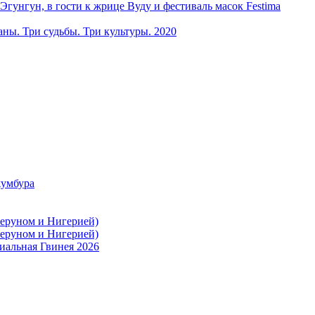
ун, в гости к жрице Вуду и фестиваль масок Festima
ы. Три судьбы. Три культуры. 2020
жумбура
меруном и Нигерией)
меруном и Нигерией)
иальная Гвинея 2026