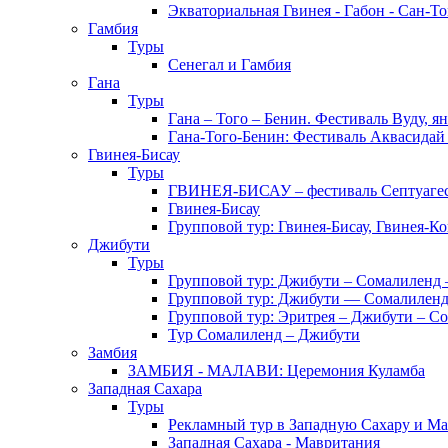
Экваториальная Гвинея - Габон - Сан-Т
Гамбия
Туры
Сенегал и Гамбия
Гана
Туры
Гана – Того – Бенин. Фестиваль Вуду, я
Гана-Того-Бенин: Фестиваль Аквасидай
Гвинея-Бисау
Туры
ГВИНЕЯ-БИСАУ – фестиваль Септуаг
Гвинея-Бисау
Групповой тур: Гвинея-Бисау, Гвинея-К
Джибути
Туры
Групповой тур: Джибути – Cомалиленд 
Групповой тур: Джибути — Сомалиленд
Групповой тур: Эритрея – Джибути – С
Тур Cомалиленд – Джибути
Замбия
ЗАМБИЯ - МАЛАВИ: Церемония Куламба
Западная Сахара
Туры
Рекламный тур в Западную Сахару и М
Западная Сахара - Мавритания