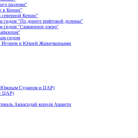
ого разлома"
е в Кении"
 северной Кении"
м гидом "По дороге рифтовой долины"
м гидом "Священное озеро"
Лайкипия"
ным гидом
ми Игорем и Юлией Живичкиными
 с Южным Суданом и ЦАР)
 с ЦАР)
тиваль Аквасидай короля Ашанти
и