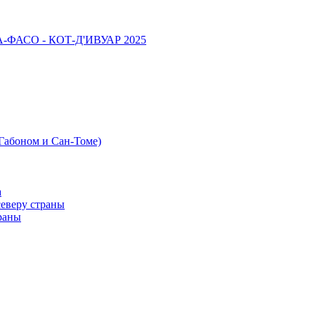
НА-ФАСО - КОТ-Д'ИВУАР 2025
 Габоном и Сан-Томе)
а
северу страны
раны