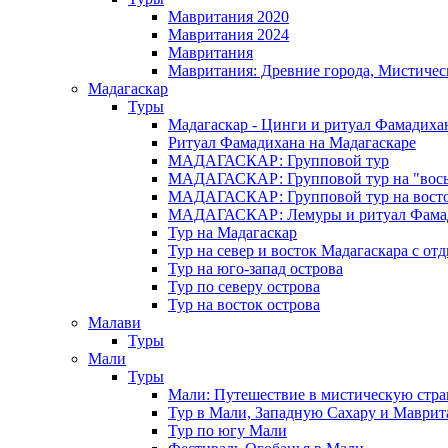
Мавритания 2020
Мавритания 2024
Мавритания
Мавритания: Древние города, Мистичес
Мадагаскар
Туры
Мадагаскар - Цинги и ритуал Фамадиха
Ритуал Фамадихана на Мадагаскаре
МАДАГАСКАР: Групповой тур
МАДАГАСКАР: Групповой тур на "вось
МАДАГАСКАР: Групповой тур на восток
МАДАГАСКАР: Лемуры и ритуал Фама
Тур на Мадагаскар
Тур на север и восток Мадагаскара с от
Тур на юго-запад острова
Тур по северу острова
Тур на восток острова
Малави
Туры
Мали
Туры
Мали: Путешествие в мистическую стр
Тур в Мали, Западную Сахару и Маври
Тур по югу Мали