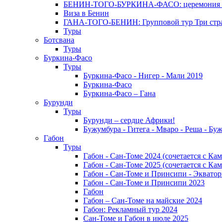
БЕНИН-ТОГО-БУРКИНА-ФАСО: церемония Эгунг
Виза в Бенин
ГАНА-ТОГО-БЕНИН: Групповой тур Три стран
Туры
Ботсвана
Туры
Буркина-Фасо
Туры
Буркина-Фасо - Нигер - Мали 2019
Буркина-Фасо
Буркина-Фасо – Гана
Бурунди
Туры
Бурунди – сердце Африки!
Бужумбура - Гитега - Мваро - Реша - Бу
Габон
Туры
Габон - Сан-Томе 2024 (сочетается с Ка
Габон - Сан-Томе 2025 (сочетается с Ка
Габон - Сан-Томе и Принсипи - Экватор
Габон - Сан-Томе и Принсипи 2023
Габон
Габон – Сан-Томе на майские 2024
Габон: Рекламный тур 2024
Сан-Томе и Габон в июле 2025