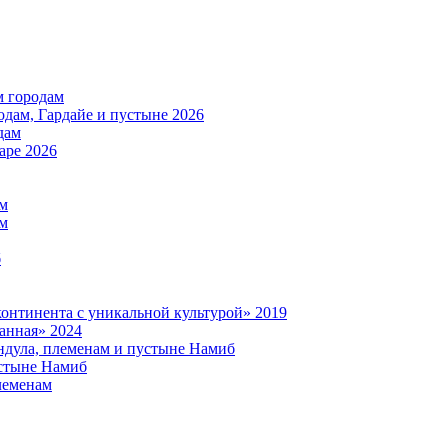
м городам
дам, Гардайе и пустыне 2026
дам
аре 2026
ам
ам
б
нтинента с уникальной культурой» 2019
анная» 2024
дула, племенам и пустыне Намиб
стыне Намиб
леменам