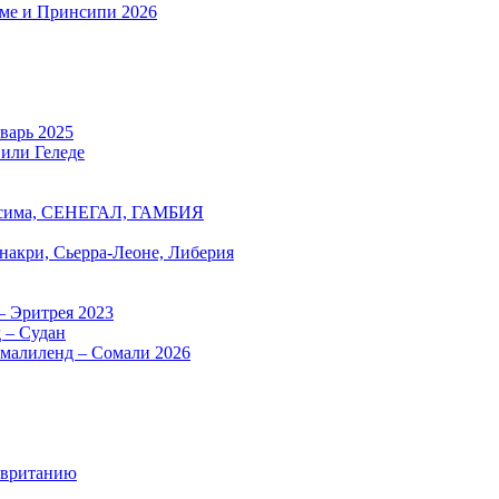
оме и Принсипи 2026
нварь 2025
 или Геледе
есима, СЕНЕГАЛ, ГАМБИЯ
онакри, Сьерра-Леоне, Либерия
– Эритрея 2023
 – Судан
омалиленд – Сомали 2026
авританию