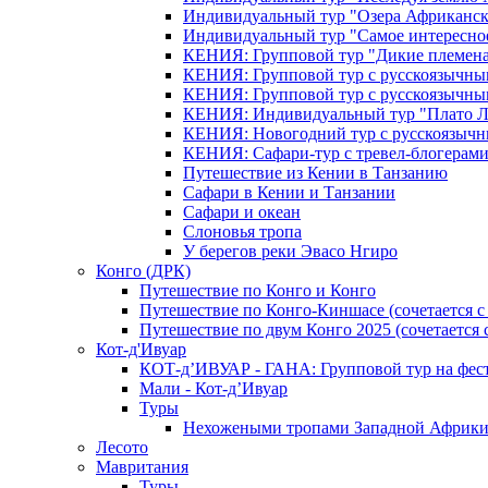
Индивидуальный тур "Озера Африканск
Индивидуальный тур "Самое интересно
КЕНИЯ: Групповой тур "Дикие племена
КЕНИЯ: Групповой тур с русскоязычны
КЕНИЯ: Групповой тур с русскоязычны
КЕНИЯ: Индивидуальный тур "Плато 
КЕНИЯ: Новогодний тур с русскоязыч
КЕНИЯ: Сафари-тур с тревел-блогера
Путешествие из Кении в Танзанию
Сафари в Кении и Танзании
Сафари и океан
Слоновья тропа
У берегов реки Эвасо Нгиро
Конго (ДРК)
Путешествие по Конго и Конго
Путешествие по Конго-Киншасе (сочетается
Путешествие по двум Конго 2025 (сочетается
Кот-д'Ивуар
КОТ-д’ИВУАР - ГАНА: Групповой тур на фес
Мали - Кот-д’Ивуар
Туры
Нехожеными тропами Западной Африк
Лесото
Мавритания
Туры