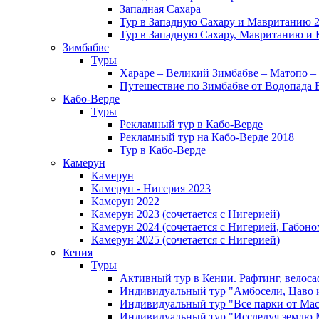
Западная Сахара
Тур в Западную Сахару и Мавританию 
Тур в Западную Сахару, Мавританию и 
Зимбабве
Туры
Хараре – Великий Зимбабве – Матопо –
Путешествие по Зимбабве от Водопада 
Кабо-Верде
Туры
Рекламный тур в Кабо-Верде
Рекламный тур на Кабо-Верде 2018
Тур в Кабо-Верде
Камерун
Камерун
Камерун - Нигерия 2023
Камерун 2022
Камерун 2023 (сочетается с Нигерией)
Камерун 2024 (сочетается с Нигерией, Габоно
Камерун 2025 (сочетается с Нигерией)
Кения
Туры
Активный тур в Кении. Рафтинг, велоса
Индивидуальный тур "Амбосели, Цаво 
Индивидуальный тур "Все парки от Мас
Индивидуальный тур "Исследуя землю 