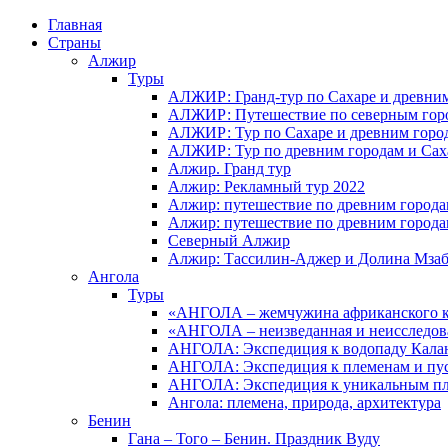
Главная
Страны
Алжир
Туры
АЛЖИР: Гранд-тур по Сахаре и древни
АЛЖИР: Путешествие по северным горо
АЛЖИР: Тур по Сахаре и древним горо
АЛЖИР: Тур по древним городам и Сах
Алжир. Гранд тур
Алжир: Рекламный тур 2022
Алжир: путешествие по древним город
Алжир: путешествие по древним город
Северный Алжир
Алжир: Тассилин-Аджер и Долина Мза
Ангола
Туры
«АНГОЛА – жемчужина африканского ко
«АНГОЛА – неизведанная и неисследов
АНГОЛА: Экспедиция к водопаду Калан
АНГОЛА: Экспедиция к племенам и пу
АНГОЛА: Экспедиция к уникальным п
Ангола: племена, природа, архитектура
Бенин
Гана – Того – Бенин. Праздник Вуду