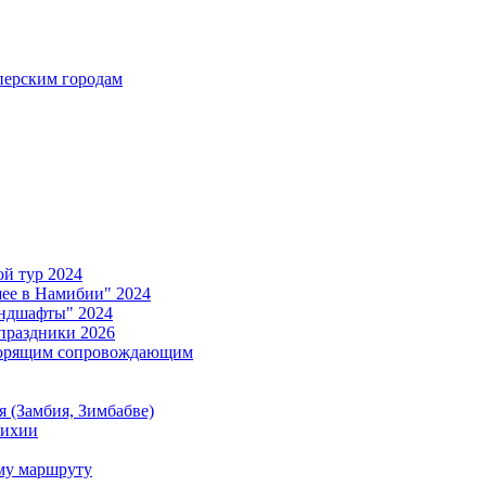
ерским городам
й тур 2024
е в Намибии" 2024
ндшафты" 2024
праздники 2026
ворящим сопровождающим
 (Замбия, Зимбабве)
тихии
му маршруту