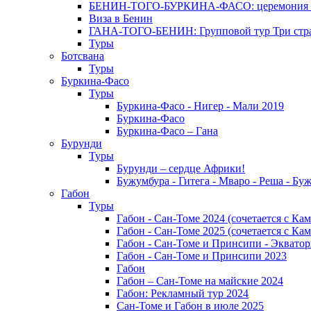
БЕНИН-ТОГО-БУРКИНА-ФАСО: церемония Эгунг
Виза в Бенин
ГАНА-ТОГО-БЕНИН: Групповой тур Три стран
Туры
Ботсвана
Туры
Буркина-Фасо
Туры
Буркина-Фасо - Нигер - Мали 2019
Буркина-Фасо
Буркина-Фасо – Гана
Бурунди
Туры
Бурунди – сердце Африки!
Бужумбура - Гитега - Мваро - Реша - Бу
Габон
Туры
Габон - Сан-Томе 2024 (сочетается с Ка
Габон - Сан-Томе 2025 (сочетается с Ка
Габон - Сан-Томе и Принсипи - Экватор
Габон - Сан-Томе и Принсипи 2023
Габон
Габон – Сан-Томе на майские 2024
Габон: Рекламный тур 2024
Сан-Томе и Габон в июле 2025