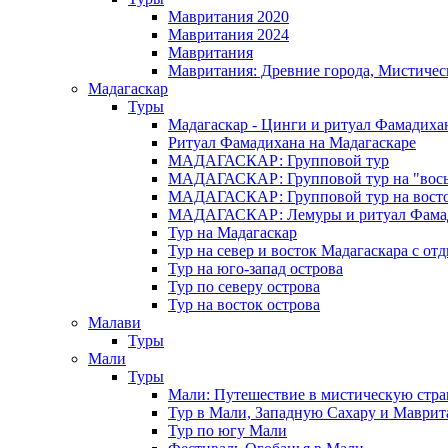
Мавритания 2020
Мавритания 2024
Мавритания
Мавритания: Древние города, Мистичес
Мадагаскар
Туры
Мадагаскар - Цинги и ритуал Фамадиха
Ритуал Фамадихана на Мадагаскаре
МАДАГАСКАР: Групповой тур
МАДАГАСКАР: Групповой тур на "вось
МАДАГАСКАР: Групповой тур на восток
МАДАГАСКАР: Лемуры и ритуал Фама
Тур на Мадагаскар
Тур на север и восток Мадагаскара с от
Тур на юго-запад острова
Тур по северу острова
Тур на восток острова
Малави
Туры
Мали
Туры
Мали: Путешествие в мистическую стр
Тур в Мали, Западную Сахару и Маври
Тур по югу Мали