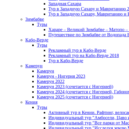
Западная Сахара
Тур в Западную Сахару и Мавританию 
Тур в Западную Сахару, Мавританию и 
Зимбабве
Туры
Хараре – Великий Зимбабве – Матопо –
Путешествие по Зимбабве от Водопада 
Кабо-Верде
Туры
Рекламный тур в Кабо-Верде
Рекламный тур на Кабо-Верде 2018
Тур в Кабо-Верде
Камерун
Камерун
Камерун - Нигерия 2023
Камерун 2022
Камерун 2023 (сочетается с Нигерией)
Камерун 2024 (сочетается с Нигерией, Габоно
Камерун 2025 (сочетается с Нигерией)
Кения
Туры
Активный тур в Кении. Рафтинг, велоса
Индивидуальный тур "Амбосели, Цаво 
Индивидуальный тур "Все парки от Мас
Индивидуальный тур "Исследуя землю 