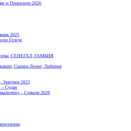
оме и Принсипи 2026
нварь 2025
 или Геледе
есима, СЕНЕГАЛ, ГАМБИЯ
онакри, Сьерра-Леоне, Либерия
– Эритрея 2023
 – Судан
омалиленд – Сомали 2026
авританию