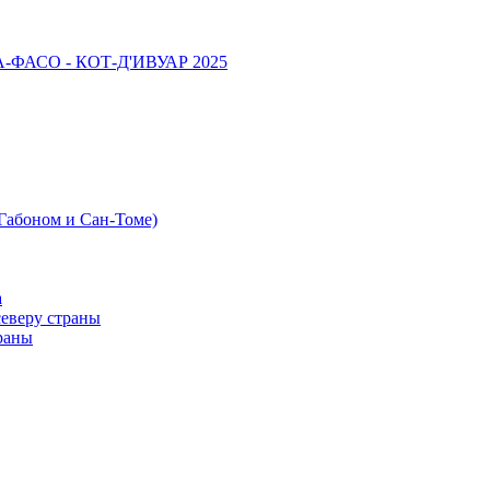
НА-ФАСО - КОТ-Д'ИВУАР 2025
 Габоном и Сан-Томе)
а
северу страны
раны