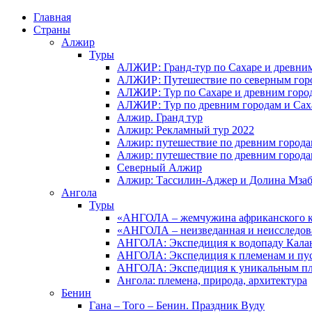
Главная
Страны
Алжир
Туры
АЛЖИР: Гранд-тур по Сахаре и древни
АЛЖИР: Путешествие по северным горо
АЛЖИР: Тур по Сахаре и древним горо
АЛЖИР: Тур по древним городам и Сах
Алжир. Гранд тур
Алжир: Рекламный тур 2022
Алжир: путешествие по древним город
Алжир: путешествие по древним город
Северный Алжир
Алжир: Тассилин-Аджер и Долина Мза
Ангола
Туры
«АНГОЛА – жемчужина африканского ко
«АНГОЛА – неизведанная и неисследов
АНГОЛА: Экспедиция к водопаду Калан
АНГОЛА: Экспедиция к племенам и пу
АНГОЛА: Экспедиция к уникальным п
Ангола: племена, природа, архитектура
Бенин
Гана – Того – Бенин. Праздник Вуду