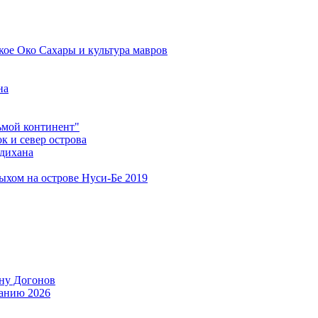
кое Око Сахары и культура мавров
на
мой континент"
 и север острова
дихана
дыхом на острове Нуси-Бе 2019
ану Догонов
танию 2026