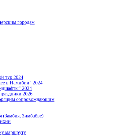
ерским городам
й тур 2024
е в Намибии" 2024
ндшафты" 2024
праздники 2026
ворящим сопровождающим
 (Замбия, Зимбабве)
тихии
му маршруту