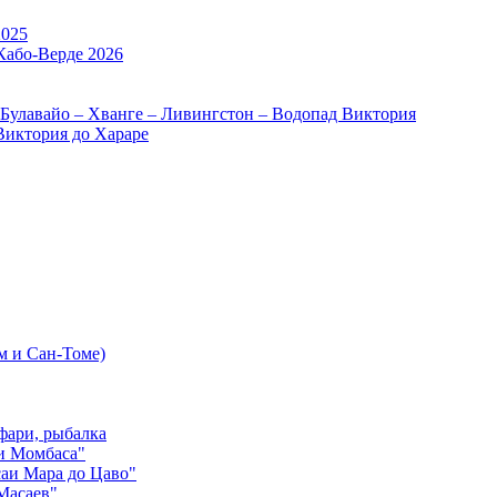
2025
Кабо-Верде 2026
 Булавайо – Хванге – Ливингстон – Водопад Виктория
Виктория до Хараре
м и Сан-Томе)
фари, рыбалка
и Момбаса"
аи Мара до Цаво"
Масаев"