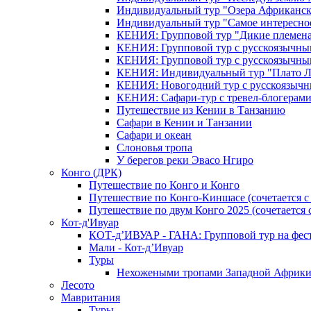
Индивидуальный тур "Озера Африканск
Индивидуальный тур "Самое интересно
КЕНИЯ: Групповой тур "Дикие племена
КЕНИЯ: Групповой тур с русскоязычны
КЕНИЯ: Групповой тур с русскоязычны
КЕНИЯ: Индивидуальный тур "Плато 
КЕНИЯ: Новогодний тур с русскоязыч
КЕНИЯ: Сафари-тур с тревел-блогера
Путешествие из Кении в Танзанию
Сафари в Кении и Танзании
Сафари и океан
Слоновья тропа
У берегов реки Эвасо Нгиро
Конго (ДРК)
Путешествие по Конго и Конго
Путешествие по Конго-Киншасе (сочетается
Путешествие по двум Конго 2025 (сочетается
Кот-д'Ивуар
КОТ-д’ИВУАР - ГАНА: Групповой тур на фес
Мали - Кот-д’Ивуар
Туры
Нехожеными тропами Западной Африк
Лесото
Мавритания
Туры