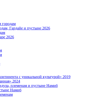
м городам
дам, Гардайе и пустыне 2026
дам
аре 2026
ам
ам
б
нтинента с уникальной культурой» 2019
анная» 2024
дула, племенам и пустыне Намиб
стыне Намиб
леменам