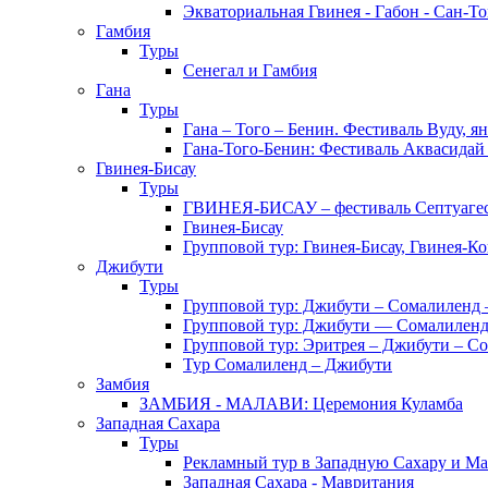
Экваториальная Гвинея - Габон - Сан-Т
Гамбия
Туры
Сенегал и Гамбия
Гана
Туры
Гана – Того – Бенин. Фестиваль Вуду, я
Гана-Того-Бенин: Фестиваль Аквасидай
Гвинея-Бисау
Туры
ГВИНЕЯ-БИСАУ – фестиваль Септуаг
Гвинея-Бисау
Групповой тур: Гвинея-Бисау, Гвинея-К
Джибути
Туры
Групповой тур: Джибути – Cомалиленд 
Групповой тур: Джибути — Сомалиленд
Групповой тур: Эритрея – Джибути – С
Тур Cомалиленд – Джибути
Замбия
ЗАМБИЯ - МАЛАВИ: Церемония Куламба
Западная Сахара
Туры
Рекламный тур в Западную Сахару и М
Западная Сахара - Мавритания