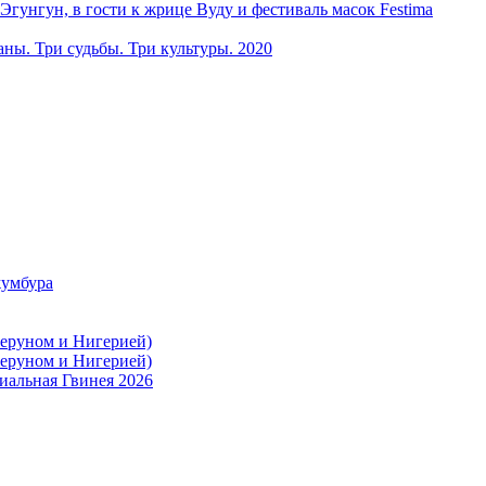
ун, в гости к жрице Вуду и фестиваль масок Festima
ы. Три судьбы. Три культуры. 2020
жумбура
меруном и Нигерией)
меруном и Нигерией)
иальная Гвинея 2026