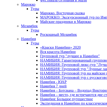
Фестиваль Огобанья в Мали
Марокко
Туры
Марокко. Восточная сказка
МАРОККО: Экскурсионный тур по Имп
Майские праздники в Марокко
Мозамбик
Туры
Роскошный Мозамбик
Намибия
Туры
«Краски Намибии» 2020
Вся красота Намибии
Групповой тур "лучшее в Намибии"
НАМИБИЯ: Гарантированный группово
НАМИБИЯ: Групповой люкс-тур "Лучше
НАМИБИЯ: Групповой тур "Лунные ла
НАМИБИЯ: Групповой тур на майские 
НАМИБИЯ: Групповой тур с русского
Намибия - ЮАР
Намибия 7 дней
Намибия – Ботсвана – Водопад Виктория
Намибия – место, где встречаются две с
Намибия: Большое путешествие
Экспедиция в Намибию по классическо