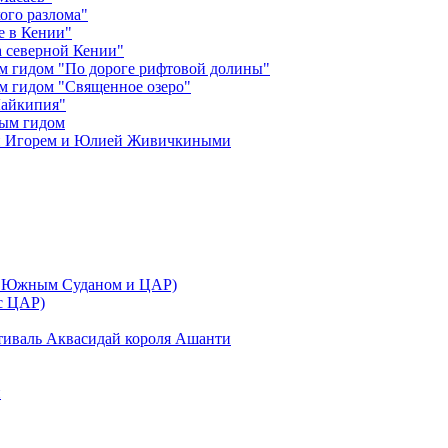
ого разлома"
е в Кении"
 северной Кении"
м гидом "По дороге рифтовой долины"
м гидом "Священное озеро"
Лайкипия"
ным гидом
ми Игорем и Юлией Живичкиными
 с Южным Суданом и ЦАР)
 с ЦАР)
тиваль Аквасидай короля Ашанти
и