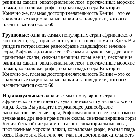
равнины саванн, экваториальные леса, протяженные морские
пляжи, коралловые рифы, водная гладь озера Виктория.
Конечно же, главная достопримечательность Кении – это ее
знаменитые национальные парки и заповедники, которых
насчитывается около 60.
Групповые:
одна из самых популярных стран африканского
континента, куда приезжают туристы со всего мира. Здесь Вы
увидите потрясающее разнообразие ландшафтов: зеленые
горы, Рифтовая долина с ее гейзерами и вулканами, дре вние
гранитные скалы, снежная вершина горы Кения, бескрайние
равнины саванн, экваториальные леса, протяженные морские
пляжи, коралловые рифы, водная гладь озера Виктория.
Конечно же, главная достопримечательность Кении – это ее
знаменитые национальные парки и заповедники, которых
насчитывается около 60.
Индивидуальные:
одна из самых популярных стран
африканского континента, куда приезжают туристы со всего
мира. Здесь Вы увидите потрясающее разнообразие
ландшафтов: зеленые горы, Рифтовая долина с ее гейзерами и
вулканами, дре вние гранитные скалы, снежная вершина горы
Кения, бескрайние равнины саванн, экваториальные леса,
протяженные морские пляжи, коралловые рифы, водная гладь
озера Виктория. Конечно же, главная достопримечательность