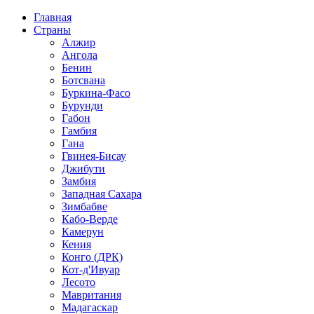
Главная
Страны
Алжир
Ангола
Бенин
Ботсвана
Буркина-Фасо
Бурунди
Габон
Гамбия
Гана
Гвинея-Бисау
Джибути
Замбия
Западная Сахара
Зимбабве
Кабо-Верде
Камерун
Кения
Конго (ДРК)
Кот-д'Ивуар
Лесото
Мавритания
Мадагаскар