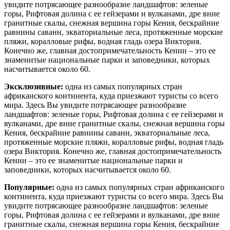
увидите потрясающее разнообразие ландшафтов: зеленые
горы, Рифтовая долина с ее гейзерами и вулканами, дре вние
гранитные скалы, снежная вершина горы Кения, бескрайние
равнины саванн, экваториальные леса, протяженные морские
пляжи, коралловые рифы, водная гладь озера Виктория.
Конечно же, главная достопримечательность Кении – это ее
знаменитые национальные парки и заповедники, которых
насчитывается около 60.
Эксклюзивные:
одна из самых популярных стран
африканского континента, куда приезжают туристы со всего
мира. Здесь Вы увидите потрясающее разнообразие
ландшафтов: зеленые горы, Рифтовая долина с ее гейзерами и
вулканами, дре вние гранитные скалы, снежная вершина горы
Кения, бескрайние равнины саванн, экваториальные леса,
протяженные морские пляжи, коралловые рифы, водная гладь
озера Виктория. Конечно же, главная достопримечательность
Кении – это ее знаменитые национальные парки и
заповедники, которых насчитывается около 60.
Популярные:
одна из самых популярных стран африканского
континента, куда приезжают туристы со всего мира. Здесь Вы
увидите потрясающее разнообразие ландшафтов: зеленые
горы, Рифтовая долина с ее гейзерами и вулканами, дре вние
гранитные скалы, снежная вершина горы Кения, бескрайние