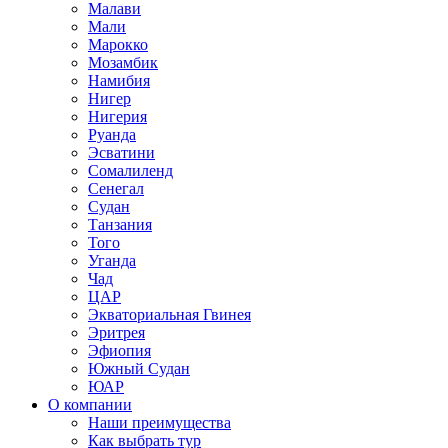
Малави
Мали
Марокко
Мозамбик
Намибия
Нигер
Нигерия
Руанда
Эсватини
Сомалиленд
Сенегал
Судан
Танзания
Того
Уганда
Чад
ЦАР
Экваториальная Гвинея
Эритрея
Эфиопия
Южный Судан
ЮАР
О компании
Наши преимущества
Как выбрать тур