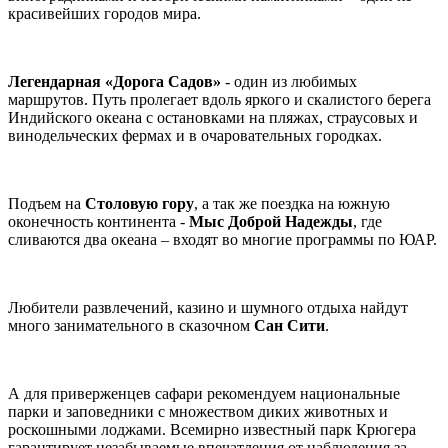
красивейших городов мира.
Легендарная «Дорога Садов»
- один из любимых
маршрутов. Путь пролегает вдоль яркого и скалистого берега
Индийского океана с остановками на пляжах, страусовых и
винодельческих фермах и в очаровательных городках.
Подъем на
Столовую гору
, а так же поездка на южную
оконечность континента -
Мыс Доброй Надежды
, где
сливаются два океана – входят во многие программы по ЮАР.
Любители развлечений, казино и шумного отдыха найдут
много занимательного в сказочном
Сан Сити
.
А для приверженцев сафари рекомендуем национальные
парки и заповедники с множеством диких животных и
роскошными лоджами. Всемирно известный парк Крюгера
гарантирует незабываемые впечатления от наблюдения за