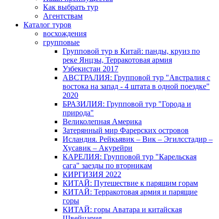
Как выбрать тур
Агентствам
Каталог туров
восхождения
групповые
Групповой тур в Китай: панды, круиз по
реке Янцзы, Терракотовая армия
Узбекистан 2017
АВСТРАЛИЯ: Групповой тур "Австралия с
востока на запад - 4 штата в одной поездке"
2020
БРАЗИЛИЯ: Групповой тур "Города и
природа"
Великолепная Америка
Затерянный мир Фарерских островов
Исландия. Рейкьявик – Вик – Эгилсстадир –
Хусавик – Акурейри
КАРЕЛИЯ: Групповой тур "Карельская
сага" заезды по вторникам
КИРГИЗИЯ 2022
КИТАЙ: Путешествие к парящим горам
КИТАЙ: Терракотовая армия и парящие
горы
КИТАЙ: горы Аватара и китайская
Швейцария