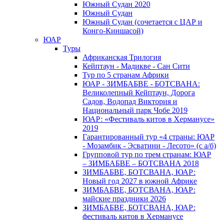
Южный Cудан 2020
Южный Cудан
Южный Судан (сочетается с ЦАР и
Конго-Киншасой)
ЮАР
Туры
Африканская Трилогия
Кейптаун - Мадикве - Сан Сити
Тур по 5 странам Африки
ЮАР - ЗИМБАБВЕ - БОТСВАНА:
Великолепный Кейптаун, Дорога
Садов, Водопад Виктория и
Национальный парк Чобе 2019
ЮАР: «Фестиваль китов в Херманусе»
2019
Гарантированный тур «4 страны: ЮАР
- Мозамбик - Эсватини - Лесото» (с а/б)
Групповой тур по трем странам: ЮАР
– ЗИМБАБВЕ – БОТСВАНА 2018
ЗИМБАБВЕ, БОТСВАНА, ЮАР:
Новый год 2027 в южной Африке
ЗИМБАБВЕ, БОТСВАНА, ЮАР:
майские праздники 2026
ЗИМБАБВЕ, БОТСВАНА, ЮАР:
фестиваль китов в Херманусе