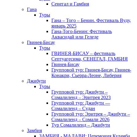
Сенегал и Гамбия
Гана
Туры
Гана – Того – Бенин. Фестиваль Вуду,
январь 2025
Гана-Того-Бенин: Фестиваль
Аквасидай или Геледе
Гвинея-Бисау
Туры
ГВИНЕЯ-БИСАУ – фестиваль
Септуагесима, СЕНЕГАЛ, ГАМБИЯ
Гвинея-Бисау
Групповой тур: Гвинея-Бисау, Гвинея-
Конакри, Сьерра-Леоне, Либерия
Джибути
Туры
Групповой тур: Джибути –
Cомалиленд – Эритрея 2023
Групповой тур: Джибути —
Сомалиленд – Судан
Групповой тур: Эритрея – Джибути –
Сомалиленд – Сомали 2026
Тур Cомалиленд – Джибути
Замбия
ЗАМБИЯ - МАЛАВИ: Церемония Куламба