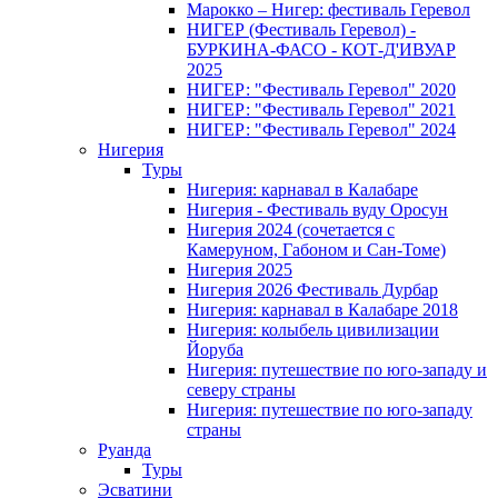
Марокко – Нигер: фестиваль Геревол
НИГЕР (Фестиваль Геревол) -
БУРКИНА-ФАСО - КОТ-Д'ИВУАР
2025
НИГЕР: "Фестиваль Геревол" 2020
НИГЕР: "Фестиваль Геревол" 2021
НИГЕР: "Фестиваль Геревол" 2024
Нигерия
Туры
Нигерия: карнавал в Калабаре
Нигерия - Фестиваль вуду Оросун
Нигерия 2024 (сочетается с
Камеруном, Габоном и Сан-Томе)
Нигерия 2025
Нигерия 2026 Фестиваль Дурбар
Нигерия: карнавал в Калабаре 2018
Нигерия: колыбель цивилизации
Йоруба
Нигерия: путешествие по юго-западу и
северу страны
Нигерия: путешествие по юго-западу
страны
Руанда
Туры
Эсватини