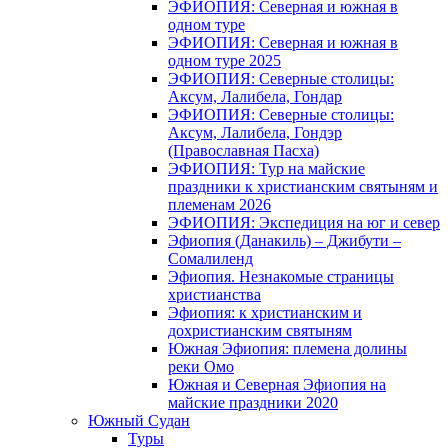
ЭФИОПИЯ: Северная и южная в
одном туре
ЭФИОПИЯ: Северная и южная в
одном туре 2025
ЭФИОПИЯ: Северные столицы:
Аксум, Лалибела, Гондар
ЭФИОПИЯ: Северные столицы:
Аксум, Лалибела, Гондэр
(Православная Пасха)
ЭФИОПИЯ: Тур на майские
праздники к христианским святыням и
племенам 2026
ЭФИОПИЯ: Экспедиция на юг и север
Эфиопия (Данакиль) – Джибути –
Cомалиленд
Эфиопия. Незнакомые страницы
христианства
Эфиопия: к христианским и
дохристианским святыням
Южная Эфиопия: племена долины
реки Омо
Южная и Северная Эфиопия на
майские праздники 2020
Южный Судан
Туры