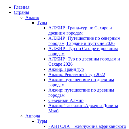
Главная
Страны
Алжир
Туры
АЛЖИР: Гранд-тур по Сахаре и
древним городам
АЛЖИР: Путешествие по северным
городам, Гардайе и пустыне 2026
АЛЖИР: Тур по Сахаре и древним
городам
АЛЖИР: Тур по древним городам и
Сахаре 2026
Алжир. Гранд тур
Алжир: Рекламный тур 2022
Алжир: путешествие по древним
городам
Алжир: путешествие по древним
городам
Северный Алжир
Алжир: Тассилин-Аджер и Долина
Мзаб
Ангола
Туры
«АНГОЛА – жемчужина африканского