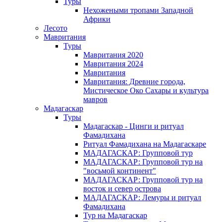
Туры
Нехожеными тропами Западной
Африки
Лесото
Мавритания
Туры
Мавритания 2020
Мавритания 2024
Мавритания
Мавритания: Древние города,
Мистическое Око Сахары и культура
мавров
Мадагаскар
Туры
Мадагаскар - Цинги и ритуал
Фамадихана
Ритуал Фамадихана на Мадагаскаре
МАДАГАСКАР: Групповой тур
МАДАГАСКАР: Групповой тур на
"восьмой континент"
МАДАГАСКАР: Групповой тур на
восток и север острова
МАДАГАСКАР: Лемуры и ритуал
Фамадихана
Тур на Мадагаскар