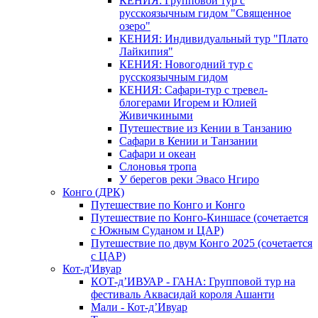
КЕНИЯ: Групповой тур с
русскоязычным гидом "Священное
озеро"
КЕНИЯ: Индивидуальный тур "Плато
Лайкипия"
КЕНИЯ: Новогодний тур с
русскоязычным гидом
КЕНИЯ: Сафари-тур с тревел-
блогерами Игорем и Юлией
Живичкиными
Путешествие из Кении в Танзанию
Сафари в Кении и Танзании
Сафари и океан
Слоновья тропа
У берегов реки Эвасо Нгиро
Конго (ДРК)
Путешествие по Конго и Конго
Путешествие по Конго-Киншасе (сочетается
с Южным Суданом и ЦАР)
Путешествие по двум Конго 2025 (сочетается
с ЦАР)
Кот-д'Ивуар
КОТ-д’ИВУАР - ГАНА: Групповой тур на
фестиваль Аквасидай короля Ашанти
Мали - Кот-д’Ивуар