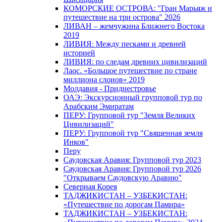
КОМОРСКИЕ ОСТРОВА: "Гран Марьяж и
путешествие на три острова" 2026
ЛИВАН – жемчужина Ближнего Востока
2019
ЛИВИЯ: Между песками и древней
историей
ЛИВИЯ: по следам древних цивилизаций
Лаос. «Большое путешествие по стране
миллиона слонов» 2019
Молдавия - Приднестровье
ОАЭ: Экскурсионный групповой тур по
Арабским Эмиратам
ПЕРУ: Групповой тур "Земля Великих
Цивилизаций"
ПЕРУ: Групповой тур "Священная земля
Инков"
Перу
Саудовская Аравия: Групповой тур 2023
Саудовская Аравия: Групповой тур 2026
"Открываем Саудовскую Аравию"
Северная Корея
ТАДЖИКИСТАН – УЗБЕКИСТАН:
«Путешествие по дорогам Памира»
ТАДЖИКИСТАН – УЗБЕКИСТАН: