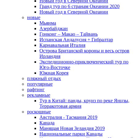
Новый год в Северной Океании
Гранд тур по 6 странам Океании 2020
Новый год в Северной Океании
новые
Мьянма
Азербайджан
Гонконг – Макао – Тайвань
Испанская Андалусия + Гибралтар
Карнавальная Италия
Острова Британской короны и весь остров
Ирландия
Экспедиционно-приключенческий тур по
Юго-Восточке
Южная Корея
пляжный отдых
популярные
рафтинг
рекламные
Тур в Китай: панды, круиз по реке Янцзы,
Терракотовая армия
роскошные
Австралия - Тасмания 2019
Канада
Манящая Новая Зеландия 2019
Национальные парки Канады