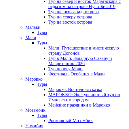
Тур на север и восток Мадагаскара с
отдыхом на острове Нуси-Бе 2019
Тур на юго-запад острова
Тур по северу острова
Тур на восток острова
Малави
Туры
Мали
Туры
Мали: Путешествие в мистическую
страну Догонов
Тур в Мали, Западную Сахару и
Мавританию 2026
Тур по югу Мали
Фестиваль Огобанья в Мали
Марокко
Туры
Марокко. Восточная сказка
МАРОККО: Экскурсионный тур по
Имперским городам
Майские праздники в Марокко
Мозамбик
Туры
Роскошный Мозамбик
Намибия