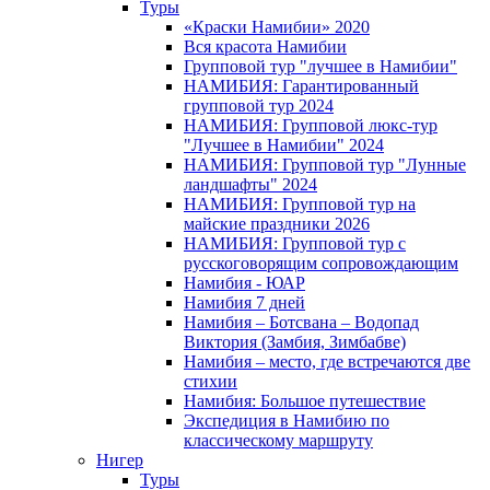
Туры
«Краски Намибии» 2020
Вся красота Намибии
Групповой тур "лучшее в Намибии"
НАМИБИЯ: Гарантированный
групповой тур 2024
НАМИБИЯ: Групповой люкс-тур
"Лучшее в Намибии" 2024
НАМИБИЯ: Групповой тур "Лунные
ландшафты" 2024
НАМИБИЯ: Групповой тур на
майские праздники 2026
НАМИБИЯ: Групповой тур с
русскоговорящим сопровождающим
Намибия - ЮАР
Намибия 7 дней
Намибия – Ботсвана – Водопад
Виктория (Замбия, Зимбабве)
Намибия – место, где встречаются две
стихии
Намибия: Большое путешествие
Экспедиция в Намибию по
классическому маршруту
Нигер
Туры