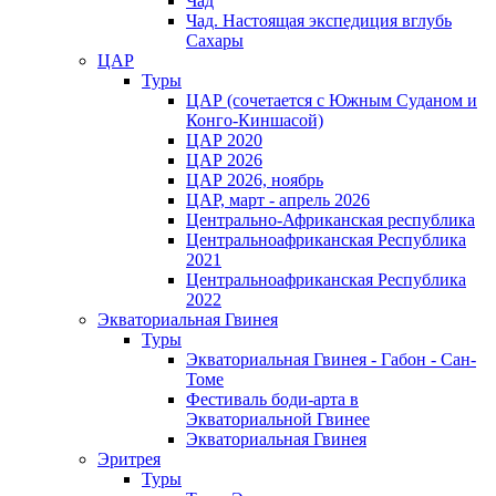
Чад
Чад. Настоящая экспедиция вглубь
Сахары
ЦАР
Туры
ЦАР (сочетается с Южным Суданом и
Конго-Киншасой)
ЦАР 2020
ЦАР 2026
ЦАР 2026, ноябрь
ЦАР, март - апрель 2026
Центрально-Африканская республика
Центральноафриканская Республика
2021
Центральноафриканская Республика
2022
Экваториальная Гвинея
Туры
Экваториальная Гвинея - Габон - Сан-
Томе
Фестиваль боди-арта в
Экваториальной Гвинее
Экваториальная Гвинея
Эритрея
Туры