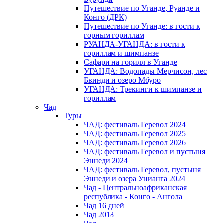
Путешествие по Уганде, Руанде и
Конго (ДРК)
Путешествие по Уганде: в гости к
горным гориллам
РУАНДА-УГАНДА: в гости к
гориллам и шимпанзе
Сафари на горилл в Уганде
УГАНДА: Водопады Мерчисон, лес
Бвинди и озеро Мбуро
УГАНДА: Трекинги к шимпанзе и
гориллам
Чад
Туры
ЧАД: фестиваль Геревол 2024
ЧАД: фестиваль Геревол 2025
ЧАД: фестиваль Геревол 2026
ЧАД: фестиваль Геревол и пустыня
Эннеди 2024
ЧАД: фестиваль Геревол, пустыня
Эннеди и озера Унианга 2024
Чад - Центральноафриканская
республика - Конго - Ангола
Чад 16 дней
Чад 2018