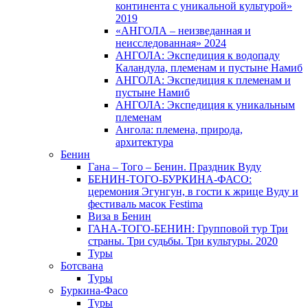
континента с уникальной культурой»
2019
«АНГОЛА – неизведанная и
неисследованная» 2024
АНГОЛА: Экспедиция к водопаду
Каландула, племенам и пустыне Намиб
АНГОЛА: Экспедиция к племенам и
пустыне Намиб
АНГОЛА: Экспедиция к уникальным
племенам
Ангола: племена, природа,
архитектура
Бенин
Гана – Того – Бенин. Праздник Вуду
БЕНИН-ТОГО-БУРКИНА-ФАСО:
церемония Эгунгун, в гости к жрице Вуду и
фестиваль масок Festima
Виза в Бенин
ГАНА-ТОГО-БЕНИН: Групповой тур Три
страны. Три судьбы. Три культуры. 2020
Туры
Ботсвана
Туры
Буркина-Фасо
Туры