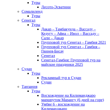
Туры
Лесото-Эсватини
Сомалиленд
Туры
Сенегал
Туры
Дакар – Тамбакунда – Вассаду –
Кедугу – Афиа – Ивол – Вассаду –
Сали – Дакар
Групповой тур Сенегал – Гамбия 2021
Групповой тур Сенегал – Гамбия –
Гвинея-Бисау
Сенегал
Сенегал-Гамбия: Групповой тур на
майские праздники 2025
Судан
Туры
Рекламный тур в Cудан
Cудан
Танзания
Туры
Восхождение на Килиманджаро
маршрутом Марангу (6 дней на горе)
Умбве 6 - восхождение на
Килиманджаро