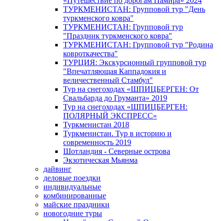
«Путешествие по дорогам Памира» 2024
ТУРКМЕНИСТАН: Групповой тур "День
туркменского ковра"
ТУРКМЕНИСТАН: Групповой тур
"Праздник туркменского ковра"
ТУРКМЕНИСТАН: Групповой тур "Родина
ковроткачества"
ТУРЦИЯ: Экскурсионный групповой тур
"Впечатляющая Каппадокия и
величественный Стамбул"
Тур на снегоходах «ШПИЦБЕРГЕН: От
Свальбарда до Груманта» 2019
Тур на снегоходах «ШПИЦБЕРГЕН:
ПОЛЯРНЫЙ ЭКСПРЕСС»
Туркменистан 2018
Туркменистан. Тур в историю и
современность 2019
Шотландия - Северные острова
Экзотическая Мьянма
дайвинг
деловые поездки
индивидуальные
комбинированные
майские праздники
новогодние туры