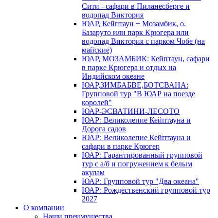
Сити - сафари в Пиланесберге и
водопад Виктория
ЮАР, Кейптаун + Мозамбик, о.
Базаруто или парк Крюгера или
водопад Виктория с парком Чобе (на
майские)
ЮАР, МОЗАМБИК: Кейптаун, сафари
в парке Крюгера и отдых на
Индийском океане
ЮАР,ЗИМБАБВЕ,БОТСВАНА:
Групповой тур "В ЮАР на поезде
королей"
ЮАР-ЭСВАТИНИ-ЛЕСОТО
ЮАР: Великолепие Кейптауна и
Дорога садов
ЮАР: Великолепие Кейптауна и
сафари в парке Крюгер
ЮАР: Гарантированный групповой
тур с а/б и погружением к белым
акулам
ЮАР: Групповой тур "Два океана"
ЮАР: Рождественский групповой тур
2027
О компании
Наши преимущества