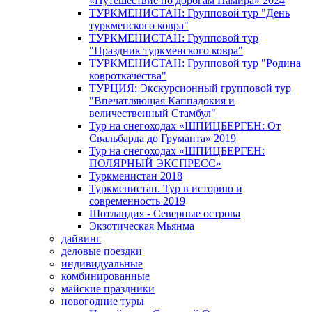
«Путешествие по дорогам Памира» 2024
ТУРКМЕНИСТАН: Групповой тур "День
туркменского ковра"
ТУРКМЕНИСТАН: Групповой тур
"Праздник туркменского ковра"
ТУРКМЕНИСТАН: Групповой тур "Родина
ковроткачества"
ТУРЦИЯ: Экскурсионный групповой тур
"Впечатляющая Каппадокия и
величественный Стамбул"
Тур на снегоходах «ШПИЦБЕРГЕН: От
Свальбарда до Груманта» 2019
Тур на снегоходах «ШПИЦБЕРГЕН:
ПОЛЯРНЫЙ ЭКСПРЕСС»
Туркменистан 2018
Туркменистан. Тур в историю и
современность 2019
Шотландия - Северные острова
Экзотическая Мьянма
дайвинг
деловые поездки
индивидуальные
комбинированные
майские праздники
новогодние туры