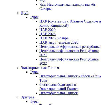
Чад
Чад. Настоящая экспедиция вглубь
Сахары
ЦАР
Туры
ЦАР (сочетается с Южным Суданом и
Конго-Киншасой)
ЦАР 2020
ЦАР 2026
ЦАР 2026, ноябрь
ЦАР, март - апрель 2026
Центрально-Африканская республика
Центральноафриканская Республика
2021
Центральноафриканская Республика
2022
Экваториальная Гвинея
Туры
Экваториальная Гвинея - Габон - Сан-
Томе
Фестиваль боди-арта в
Экваториальной Гвинее
Экваториальная Гвинея
Эритрея
Туры