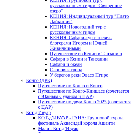
КЕНИЯ: Групповой тур с
русскоязычным гидом "Священное
озеро"
КЕНИЯ: Индивидуальный тур "Плато
Лайкипия"
КЕНИЯ: Новогодний тур с
русскоязычным гидом
КЕНИЯ: Сафари-тур с тревел-
блогерами Игорем и Юлией
Живичкиными
Путешествие из Кении в Танзанию
Сафари в Кении и Танзании
Сафари и океан
Слоновья тропа
У берегов реки Эвасо Нгиро
Конго (ДРК)
Путешествие по Конго и Конго
Путешествие по Конго-Киншасе (сочетается
с Южным Суданом и ЦАР)
Путешествие по двум Конго 2025 (сочетается
с ЦАР)
Кот-д'Ивуар
КОТ-д’ИВУАР - ГАНА: Групповой тур на
фестиваль Аквасидай короля Ашанти
Мали - Кот-д’Ивуар