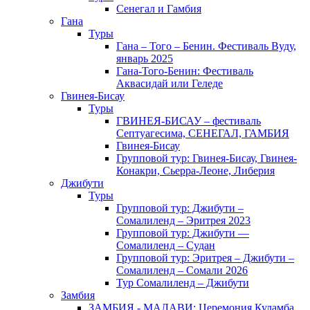
Сенегал и Гамбия
Гана
Туры
Гана – Того – Бенин. Фестиваль Вуду,
январь 2025
Гана-Того-Бенин: Фестиваль
Аквасидай или Геледе
Гвинея-Бисау
Туры
ГВИНЕЯ-БИСАУ – фестиваль
Септуагесима, СЕНЕГАЛ, ГАМБИЯ
Гвинея-Бисау
Групповой тур: Гвинея-Бисау, Гвинея-
Конакри, Сьерра-Леоне, Либерия
Джибути
Туры
Групповой тур: Джибути –
Cомалиленд – Эритрея 2023
Групповой тур: Джибути —
Сомалиленд – Судан
Групповой тур: Эритрея – Джибути –
Сомалиленд – Сомали 2026
Тур Cомалиленд – Джибути
Замбия
ЗАМБИЯ - МАЛАВИ: Церемония Куламба