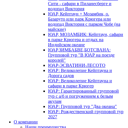
Сити - сафари в Пиланесберге и
водопад Виктория
ЮАР, Кейптаун + Мозамбик, о.
Базаруто или парк Крюгера или
водопад Виктория с парком Чобе (на
майские)
ЮАР, МОЗАМБИК: Кейптаун, сафари
в парке Крюгера и отдых на
Индийском океане
ЮАР,ЗИМБАБВЕ,БОТСВАНА:
Групповой тур "В ЮАР на поезде
королей"
ЮАР-ЭСВАТИНИ-ЛЕСОТО
ЮАР: Великолепие Кейптауна и
Дорога садов
ЮАР: Великолепие Кейптауна и
сафари в парке Крюгер
ЮАР: Гарантированный групповой
тур с а/б и погружением к белым
акулам
ЮАР: Групповой тур "Два океана"
ЮАР: Рождественский групповой тур
2027
О компании
Наши преимущества