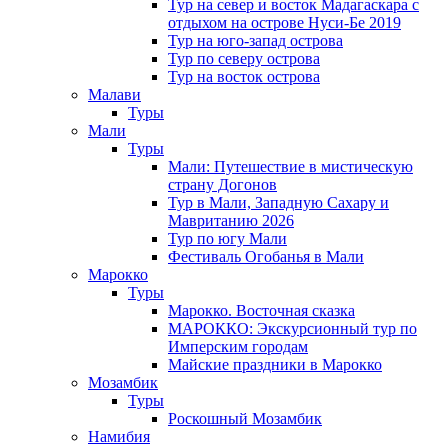
Тур на север и восток Мадагаскара с
отдыхом на острове Нуси-Бе 2019
Тур на юго-запад острова
Тур по северу острова
Тур на восток острова
Малави
Туры
Мали
Туры
Мали: Путешествие в мистическую
страну Догонов
Тур в Мали, Западную Сахару и
Мавританию 2026
Тур по югу Мали
Фестиваль Огобанья в Мали
Марокко
Туры
Марокко. Восточная сказка
МАРОККО: Экскурсионный тур по
Имперским городам
Майские праздники в Марокко
Мозамбик
Туры
Роскошный Мозамбик
Намибия