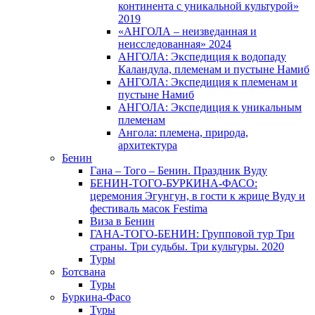
континента с уникальной культурой»
2019
«АНГОЛА – неизведанная и
неисследованная» 2024
АНГОЛА: Экспедиция к водопаду
Каландула, племенам и пустыне Намиб
АНГОЛА: Экспедиция к племенам и
пустыне Намиб
АНГОЛА: Экспедиция к уникальным
племенам
Ангола: племена, природа,
архитектура
Бенин
Гана – Того – Бенин. Праздник Вуду
БЕНИН-ТОГО-БУРКИНА-ФАСО:
церемония Эгунгун, в гости к жрице Вуду и
фестиваль масок Festima
Виза в Бенин
ГАНА-ТОГО-БЕНИН: Групповой тур Три
страны. Три судьбы. Три культуры. 2020
Туры
Ботсвана
Туры
Буркина-Фасо
Туры