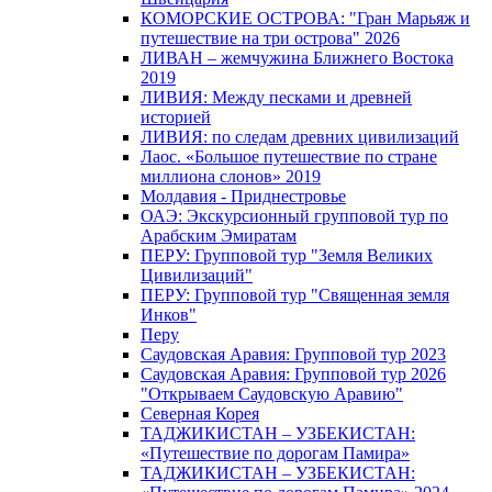
КОМОРСКИЕ ОСТРОВА: "Гран Марьяж и
путешествие на три острова" 2026
ЛИВАН – жемчужина Ближнего Востока
2019
ЛИВИЯ: Между песками и древней
историей
ЛИВИЯ: по следам древних цивилизаций
Лаос. «Большое путешествие по стране
миллиона слонов» 2019
Молдавия - Приднестровье
ОАЭ: Экскурсионный групповой тур по
Арабским Эмиратам
ПЕРУ: Групповой тур "Земля Великих
Цивилизаций"
ПЕРУ: Групповой тур "Священная земля
Инков"
Перу
Саудовская Аравия: Групповой тур 2023
Саудовская Аравия: Групповой тур 2026
"Открываем Саудовскую Аравию"
Северная Корея
ТАДЖИКИСТАН – УЗБЕКИСТАН:
«Путешествие по дорогам Памира»
ТАДЖИКИСТАН – УЗБЕКИСТАН: