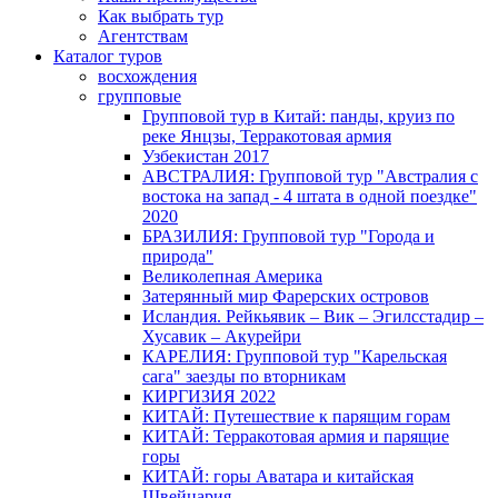
Как выбрать тур
Агентствам
Каталог туров
восхождения
групповые
Групповой тур в Китай: панды, круиз по
реке Янцзы, Терракотовая армия
Узбекистан 2017
АВСТРАЛИЯ: Групповой тур "Австралия с
востока на запад - 4 штата в одной поездке"
2020
БРАЗИЛИЯ: Групповой тур "Города и
природа"
Великолепная Америка
Затерянный мир Фарерских островов
Исландия. Рейкьявик – Вик – Эгилсстадир –
Хусавик – Акурейри
КАРЕЛИЯ: Групповой тур "Карельская
сага" заезды по вторникам
КИРГИЗИЯ 2022
КИТАЙ: Путешествие к парящим горам
КИТАЙ: Терракотовая армия и парящие
горы
КИТАЙ: горы Аватара и китайская
Швейцария