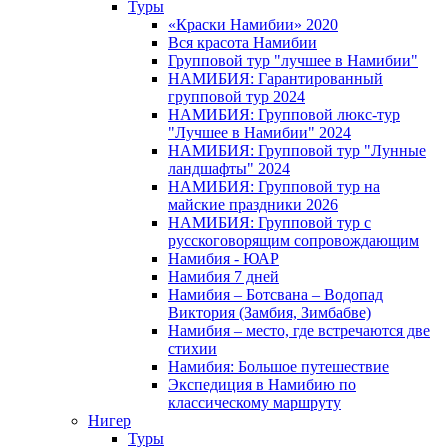
Туры
«Краски Намибии» 2020
Вся красота Намибии
Групповой тур "лучшее в Намибии"
НАМИБИЯ: Гарантированный
групповой тур 2024
НАМИБИЯ: Групповой люкс-тур
"Лучшее в Намибии" 2024
НАМИБИЯ: Групповой тур "Лунные
ландшафты" 2024
НАМИБИЯ: Групповой тур на
майские праздники 2026
НАМИБИЯ: Групповой тур с
русскоговорящим сопровождающим
Намибия - ЮАР
Намибия 7 дней
Намибия – Ботсвана – Водопад
Виктория (Замбия, Зимбабве)
Намибия – место, где встречаются две
стихии
Намибия: Большое путешествие
Экспедиция в Намибию по
классическому маршруту
Нигер
Туры