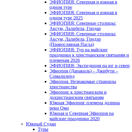
ЭФИОПИЯ: Северная и южная в
одном туре
ЭФИОПИЯ: Северная и южная в
одном туре 2025
ЭФИОПИЯ: Северные столицы:
Аксум, Лалибела, Гондар
ЭФИОПИЯ: Северные столицы:
Аксум, Лалибела, Гондэр
(Православная Пасха)
ЭФИОПИЯ: Тур на майские
праздники к христианским святыням и
племенам 2026
ЭФИОПИЯ: Экспедиция на юг и север
Эфиопия (Данакиль) – Джибути –
Cомалиленд
Эфиопия. Незнакомые страницы
христианства
Эфиопия: к христианским и
дохристианским святыням
Южная Эфиопия: племена долины
реки Омо
Южная и Северная Эфиопия на
майские праздники 2020
Южный Судан
Туры