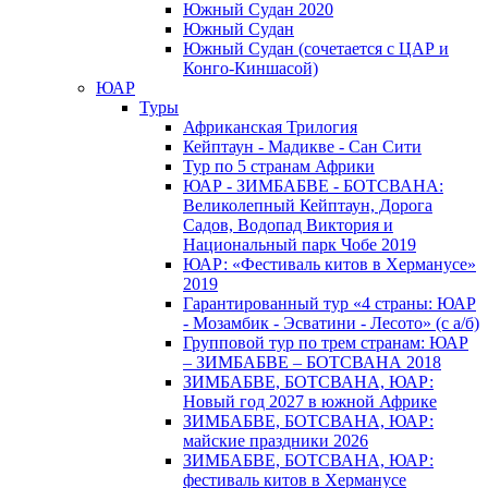
Южный Cудан 2020
Южный Cудан
Южный Судан (сочетается с ЦАР и
Конго-Киншасой)
ЮАР
Туры
Африканская Трилогия
Кейптаун - Мадикве - Сан Сити
Тур по 5 странам Африки
ЮАР - ЗИМБАБВЕ - БОТСВАНА:
Великолепный Кейптаун, Дорога
Садов, Водопад Виктория и
Национальный парк Чобе 2019
ЮАР: «Фестиваль китов в Херманусе»
2019
Гарантированный тур «4 страны: ЮАР
- Мозамбик - Эсватини - Лесото» (с а/б)
Групповой тур по трем странам: ЮАР
– ЗИМБАБВЕ – БОТСВАНА 2018
ЗИМБАБВЕ, БОТСВАНА, ЮАР:
Новый год 2027 в южной Африке
ЗИМБАБВЕ, БОТСВАНА, ЮАР:
майские праздники 2026
ЗИМБАБВЕ, БОТСВАНА, ЮАР:
фестиваль китов в Херманусе