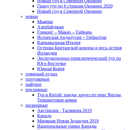
Новый год в Северной Океании
Гранд тур по 6 странам Океании 2020
Новый год в Северной Океании
новые
Мьянма
Азербайджан
Гонконг – Макао – Тайвань
Испанская Андалусия + Гибралтар
Карнавальная Италия
Острова Британской короны и весь остров
Ирландия
Экспедиционно-приключенческий тур по
Юго-Восточке
Южная Корея
пляжный отдых
популярные
рафтинг
рекламные
Тур в Китай: панды, круиз по реке Янцзы,
Терракотовая армия
роскошные
Австралия - Тасмания 2019
Канада
Манящая Новая Зеландия 2019
Национальные парки Канады