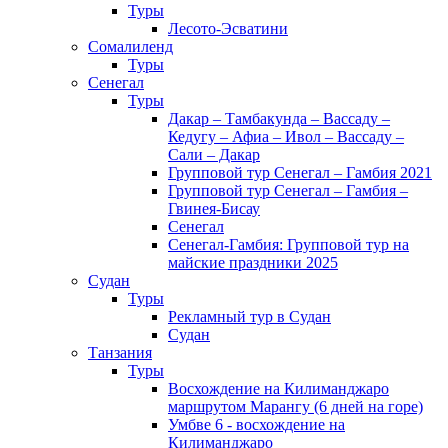
Туры
Лесото-Эсватини
Сомалиленд
Туры
Сенегал
Туры
Дакар – Тамбакунда – Вассаду –
Кедугу – Афиа – Ивол – Вассаду –
Сали – Дакар
Групповой тур Сенегал – Гамбия 2021
Групповой тур Сенегал – Гамбия –
Гвинея-Бисау
Сенегал
Сенегал-Гамбия: Групповой тур на
майские праздники 2025
Судан
Туры
Рекламный тур в Cудан
Cудан
Танзания
Туры
Восхождение на Килиманджаро
маршрутом Марангу (6 дней на горе)
Умбве 6 - восхождение на
Килиманджаро