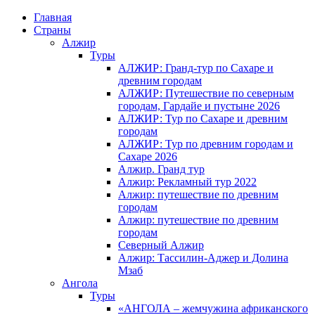
Главная
Страны
Алжир
Туры
АЛЖИР: Гранд-тур по Сахаре и
древним городам
АЛЖИР: Путешествие по северным
городам, Гардайе и пустыне 2026
АЛЖИР: Тур по Сахаре и древним
городам
АЛЖИР: Тур по древним городам и
Сахаре 2026
Алжир. Гранд тур
Алжир: Рекламный тур 2022
Алжир: путешествие по древним
городам
Алжир: путешествие по древним
городам
Северный Алжир
Алжир: Тассилин-Аджер и Долина
Мзаб
Ангола
Туры
«АНГОЛА – жемчужина африканского