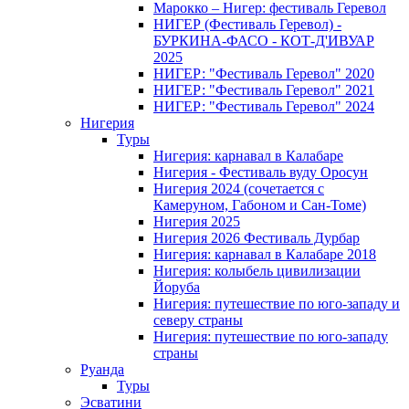
Марокко – Нигер: фестиваль Геревол
НИГЕР (Фестиваль Геревол) -
БУРКИНА-ФАСО - КОТ-Д'ИВУАР
2025
НИГЕР: "Фестиваль Геревол" 2020
НИГЕР: "Фестиваль Геревол" 2021
НИГЕР: "Фестиваль Геревол" 2024
Нигерия
Туры
Нигерия: карнавал в Калабаре
Нигерия - Фестиваль вуду Оросун
Нигерия 2024 (сочетается с
Камеруном, Габоном и Сан-Томе)
Нигерия 2025
Нигерия 2026 Фестиваль Дурбар
Нигерия: карнавал в Калабаре 2018
Нигерия: колыбель цивилизации
Йоруба
Нигерия: путешествие по юго-западу и
северу страны
Нигерия: путешествие по юго-западу
страны
Руанда
Туры
Эсватини