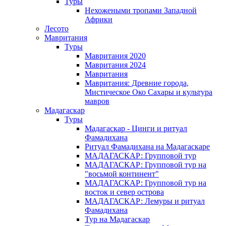
Туры
Нехожеными тропами Западной
Африки
Лесото
Мавритания
Туры
Мавритания 2020
Мавритания 2024
Мавритания
Мавритания: Древние города,
Мистическое Око Сахары и культура
мавров
Мадагаскар
Туры
Мадагаскар - Цинги и ритуал
Фамадихана
Ритуал Фамадихана на Мадагаскаре
МАДАГАСКАР: Групповой тур
МАДАГАСКАР: Групповой тур на
"восьмой континент"
МАДАГАСКАР: Групповой тур на
восток и север острова
МАДАГАСКАР: Лемуры и ритуал
Фамадихана
Тур на Мадагаскар