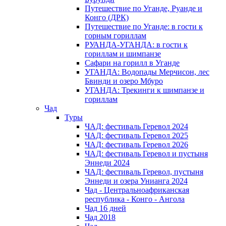
Путешествие по Уганде, Руанде и
Конго (ДРК)
Путешествие по Уганде: в гости к
горным гориллам
РУАНДА-УГАНДА: в гости к
гориллам и шимпанзе
Сафари на горилл в Уганде
УГАНДА: Водопады Мерчисон, лес
Бвинди и озеро Мбуро
УГАНДА: Трекинги к шимпанзе и
гориллам
Чад
Туры
ЧАД: фестиваль Геревол 2024
ЧАД: фестиваль Геревол 2025
ЧАД: фестиваль Геревол 2026
ЧАД: фестиваль Геревол и пустыня
Эннеди 2024
ЧАД: фестиваль Геревол, пустыня
Эннеди и озера Унианга 2024
Чад - Центральноафриканская
республика - Конго - Ангола
Чад 16 дней
Чад 2018