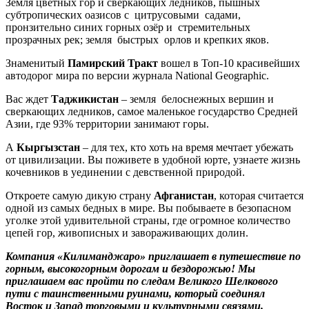
Земля цветных гор и сверкающих ледников, пышных
субтропических оазисов с цитрусовыми садами,
пронзительно синих горных озёр и стремительных
прозрачных рек; земля быстрых орлов и крепких яков.
Знаменитый
Памирский Тракт
вошел в Топ-10 красивейших
автодорог мира по версии журнала National Geographic.
Вас ждет
Таджикистан
– земля белоснежных вершин и
сверкающих ледников, самое маленькое государство Средней
Азии, где 93% территории занимают горы.
А
Кыргызстан
– для тех, кто хоть на время мечтает убежать
от цивилизации. Вы поживете в удобной юрте, узнаете жизнь
кочевников в уединении с девственной природой.
Откроете самую дикую страну
Афганистан
, которая считается
одной из самых бедных в мире. Вы побываете в безопасном
уголке этой удивительной страны, где огромное количество
цепей гор, живописных и завораживающих долин.
Компания «Килиманджаро» приглашает в путешествие по
горным, высокогорным дорогам и бездорожью! Мы
приглашаем вас пройти по следам Великого Шелкового
пути с таинственными руинами, который соединял
Восток и Запад торговыми и культурными связями.