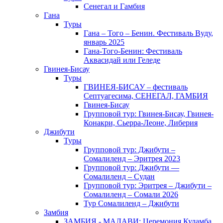
Сенегал и Гамбия
Гана
Туры
Гана – Того – Бенин. Фестиваль Вуду,
январь 2025
Гана-Того-Бенин: Фестиваль
Аквасидай или Геледе
Гвинея-Бисау
Туры
ГВИНЕЯ-БИСАУ – фестиваль
Септуагесима, СЕНЕГАЛ, ГАМБИЯ
Гвинея-Бисау
Групповой тур: Гвинея-Бисау, Гвинея-
Конакри, Сьерра-Леоне, Либерия
Джибути
Туры
Групповой тур: Джибути –
Cомалиленд – Эритрея 2023
Групповой тур: Джибути —
Сомалиленд – Судан
Групповой тур: Эритрея – Джибути –
Сомалиленд – Сомали 2026
Тур Cомалиленд – Джибути
Замбия
ЗАМБИЯ - МАЛАВИ: Церемония Куламба