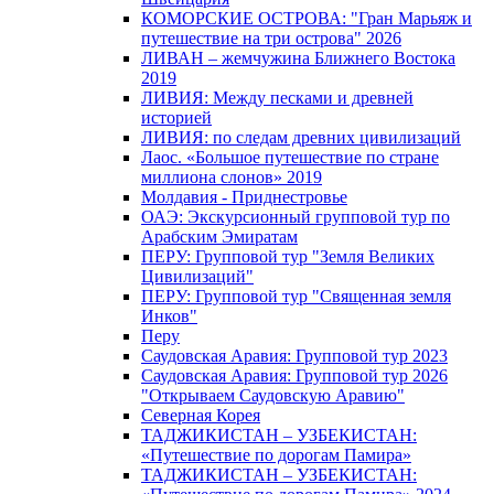
КОМОРСКИЕ ОСТРОВА: "Гран Марьяж и
путешествие на три острова" 2026
ЛИВАН – жемчужина Ближнего Востока
2019
ЛИВИЯ: Между песками и древней
историей
ЛИВИЯ: по следам древних цивилизаций
Лаос. «Большое путешествие по стране
миллиона слонов» 2019
Молдавия - Приднестровье
ОАЭ: Экскурсионный групповой тур по
Арабским Эмиратам
ПЕРУ: Групповой тур "Земля Великих
Цивилизаций"
ПЕРУ: Групповой тур "Священная земля
Инков"
Перу
Саудовская Аравия: Групповой тур 2023
Саудовская Аравия: Групповой тур 2026
"Открываем Саудовскую Аравию"
Северная Корея
ТАДЖИКИСТАН – УЗБЕКИСТАН:
«Путешествие по дорогам Памира»
ТАДЖИКИСТАН – УЗБЕКИСТАН: