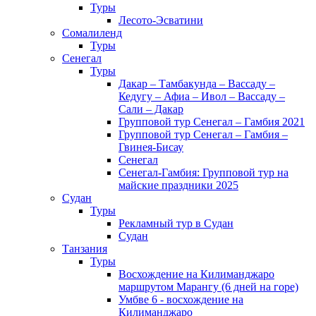
Туры
Лесото-Эсватини
Сомалиленд
Туры
Сенегал
Туры
Дакар – Тамбакунда – Вассаду –
Кедугу – Афиа – Ивол – Вассаду –
Сали – Дакар
Групповой тур Сенегал – Гамбия 2021
Групповой тур Сенегал – Гамбия –
Гвинея-Бисау
Сенегал
Сенегал-Гамбия: Групповой тур на
майские праздники 2025
Судан
Туры
Рекламный тур в Cудан
Cудан
Танзания
Туры
Восхождение на Килиманджаро
маршрутом Марангу (6 дней на горе)
Умбве 6 - восхождение на
Килиманджаро