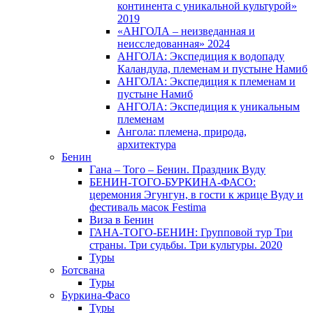
континента с уникальной культурой»
2019
«АНГОЛА – неизведанная и
неисследованная» 2024
АНГОЛА: Экспедиция к водопаду
Каландула, племенам и пустыне Намиб
АНГОЛА: Экспедиция к племенам и
пустыне Намиб
АНГОЛА: Экспедиция к уникальным
племенам
Ангола: племена, природа,
архитектура
Бенин
Гана – Того – Бенин. Праздник Вуду
БЕНИН-ТОГО-БУРКИНА-ФАСО:
церемония Эгунгун, в гости к жрице Вуду и
фестиваль масок Festima
Виза в Бенин
ГАНА-ТОГО-БЕНИН: Групповой тур Три
страны. Три судьбы. Три культуры. 2020
Туры
Ботсвана
Туры
Буркина-Фасо
Туры