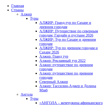
Главная
Страны
Алжир
Туры
АЛЖИР: Гранд-тур по Сахаре и
древним городам
АЛЖИР: Путешествие по северным
городам, Гардайе и пустыне 2026
АЛЖИР: Тур по Сахаре и древним
городам
АЛЖИР: Тур по древним городам и
Сахаре 2026
Алжир. Гранд тур
Алжир: Рекламный тур 2022
Алжир: путешествие по древним
городам
Алжир: путешествие по древним
городам
Северный Алжир
Алжир: Тассилин-Аджер и Долина
Мзаб
Ангола
Туры
«АНГОЛА – жемчужина африканского