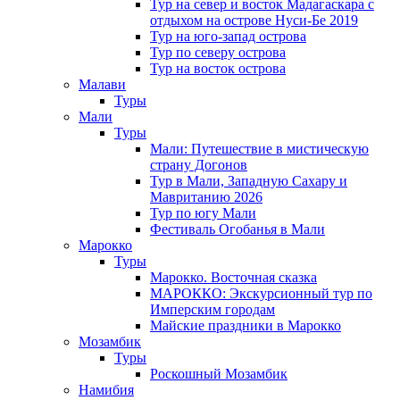
Тур на север и восток Мадагаскара с
отдыхом на острове Нуси-Бе 2019
Тур на юго-запад острова
Тур по северу острова
Тур на восток острова
Малави
Туры
Мали
Туры
Мали: Путешествие в мистическую
страну Догонов
Тур в Мали, Западную Сахару и
Мавританию 2026
Тур по югу Мали
Фестиваль Огобанья в Мали
Марокко
Туры
Марокко. Восточная сказка
МАРОККО: Экскурсионный тур по
Имперским городам
Майские праздники в Марокко
Мозамбик
Туры
Роскошный Мозамбик
Намибия