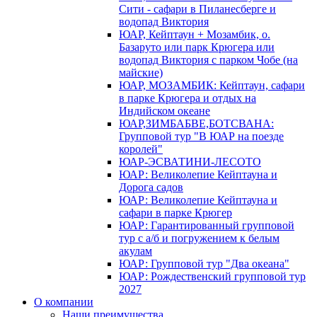
Сити - сафари в Пиланесберге и
водопад Виктория
ЮАР, Кейптаун + Мозамбик, о.
Базаруто или парк Крюгера или
водопад Виктория с парком Чобе (на
майские)
ЮАР, МОЗАМБИК: Кейптаун, сафари
в парке Крюгера и отдых на
Индийском океане
ЮАР,ЗИМБАБВЕ,БОТСВАНА:
Групповой тур "В ЮАР на поезде
королей"
ЮАР-ЭСВАТИНИ-ЛЕСОТО
ЮАР: Великолепие Кейптауна и
Дорога садов
ЮАР: Великолепие Кейптауна и
сафари в парке Крюгер
ЮАР: Гарантированный групповой
тур с а/б и погружением к белым
акулам
ЮАР: Групповой тур "Два океана"
ЮАР: Рождественский групповой тур
2027
О компании
Наши преимущества