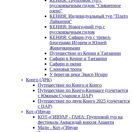
КЕНИЯ: Групповой тур с
русскоязычным гидом "Священное
озеро"
КЕНИЯ: Индивидуальный тур "Плато
Лайкипия"
КЕНИЯ: Новогодний тур с
русскоязычным гидом
КЕНИЯ: Сафари-тур с тревел-
блогерами Игорем и Юлией
Живичкиными
Путешествие из Кении в Танзанию
Сафари в Кении и Танзании
Сафари и океан
Слоновья тропа
У берегов реки Эвасо Нгиро
Конго (ДРК)
Путешествие по Конго и Конго
Путешествие по Конго-Киншасе (сочетается
с Южным Суданом и ЦАР)
Путешествие по двум Конго 2025 (сочетается
с ЦАР)
Кот-д'Ивуар
КОТ-д’ИВУАР - ГАНА: Групповой тур на
фестиваль Аквасидай короля Ашанти
Мали - Кот-д’Ивуар