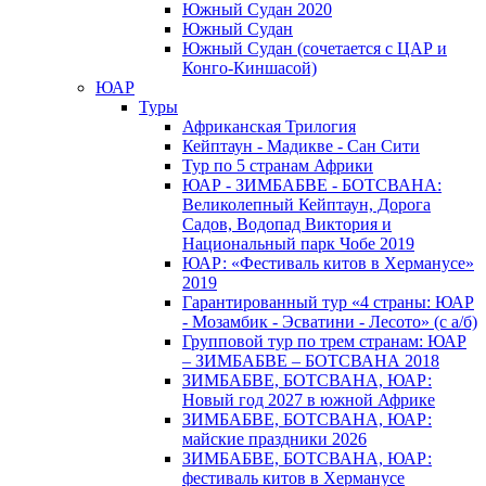
Южный Cудан 2020
Южный Cудан
Южный Судан (сочетается с ЦАР и
Конго-Киншасой)
ЮАР
Туры
Африканская Трилогия
Кейптаун - Мадикве - Сан Сити
Тур по 5 странам Африки
ЮАР - ЗИМБАБВЕ - БОТСВАНА:
Великолепный Кейптаун, Дорога
Садов, Водопад Виктория и
Национальный парк Чобе 2019
ЮАР: «Фестиваль китов в Херманусе»
2019
Гарантированный тур «4 страны: ЮАР
- Мозамбик - Эсватини - Лесото» (с а/б)
Групповой тур по трем странам: ЮАР
– ЗИМБАБВЕ – БОТСВАНА 2018
ЗИМБАБВЕ, БОТСВАНА, ЮАР:
Новый год 2027 в южной Африке
ЗИМБАБВЕ, БОТСВАНА, ЮАР:
майские праздники 2026
ЗИМБАБВЕ, БОТСВАНА, ЮАР:
фестиваль китов в Херманусе