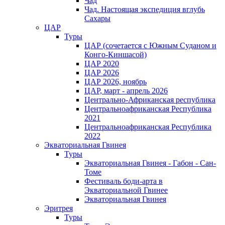
Чад
Чад. Настоящая экспедиция вглубь
Сахары
ЦАР
Туры
ЦАР (сочетается с Южным Суданом и
Конго-Киншасой)
ЦАР 2020
ЦАР 2026
ЦАР 2026, ноябрь
ЦАР, март - апрель 2026
Центрально-Африканская республика
Центральноафриканская Республика
2021
Центральноафриканская Республика
2022
Экваториальная Гвинея
Туры
Экваториальная Гвинея - Габон - Сан-
Томе
Фестиваль боди-арта в
Экваториальной Гвинее
Экваториальная Гвинея
Эритрея
Туры