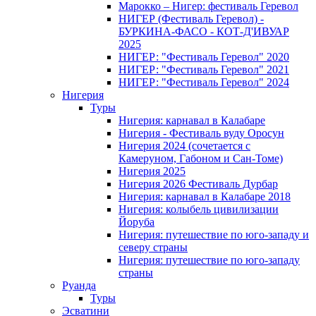
Марокко – Нигер: фестиваль Геревол
НИГЕР (Фестиваль Геревол) -
БУРКИНА-ФАСО - КОТ-Д'ИВУАР
2025
НИГЕР: "Фестиваль Геревол" 2020
НИГЕР: "Фестиваль Геревол" 2021
НИГЕР: "Фестиваль Геревол" 2024
Нигерия
Туры
Нигерия: карнавал в Калабаре
Нигерия - Фестиваль вуду Оросун
Нигерия 2024 (сочетается с
Камеруном, Габоном и Сан-Томе)
Нигерия 2025
Нигерия 2026 Фестиваль Дурбар
Нигерия: карнавал в Калабаре 2018
Нигерия: колыбель цивилизации
Йоруба
Нигерия: путешествие по юго-западу и
северу страны
Нигерия: путешествие по юго-западу
страны
Руанда
Туры
Эсватини