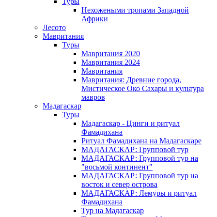
Туры
Нехожеными тропами Западной
Африки
Лесото
Мавритания
Туры
Мавритания 2020
Мавритания 2024
Мавритания
Мавритания: Древние города,
Мистическое Око Сахары и культура
мавров
Мадагаскар
Туры
Мадагаскар - Цинги и ритуал
Фамадихана
Ритуал Фамадихана на Мадагаскаре
МАДАГАСКАР: Групповой тур
МАДАГАСКАР: Групповой тур на
"восьмой континент"
МАДАГАСКАР: Групповой тур на
восток и север острова
МАДАГАСКАР: Лемуры и ритуал
Фамадихана
Тур на Мадагаскар