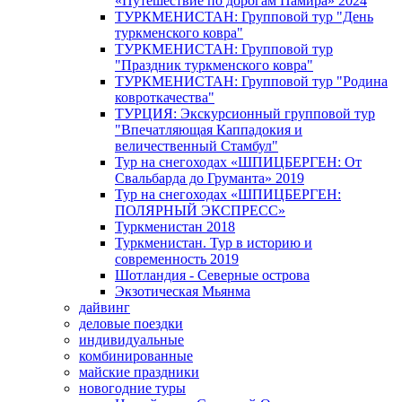
«Путешествие по дорогам Памира» 2024
ТУРКМЕНИСТАН: Групповой тур "День
туркменского ковра"
ТУРКМЕНИСТАН: Групповой тур
"Праздник туркменского ковра"
ТУРКМЕНИСТАН: Групповой тур "Родина
ковроткачества"
ТУРЦИЯ: Экскурсионный групповой тур
"Впечатляющая Каппадокия и
величественный Стамбул"
Тур на снегоходах «ШПИЦБЕРГЕН: От
Свальбарда до Груманта» 2019
Тур на снегоходах «ШПИЦБЕРГЕН:
ПОЛЯРНЫЙ ЭКСПРЕСС»
Туркменистан 2018
Туркменистан. Тур в историю и
современность 2019
Шотландия - Северные острова
Экзотическая Мьянма
дайвинг
деловые поездки
индивидуальные
комбинированные
майские праздники
новогодние туры