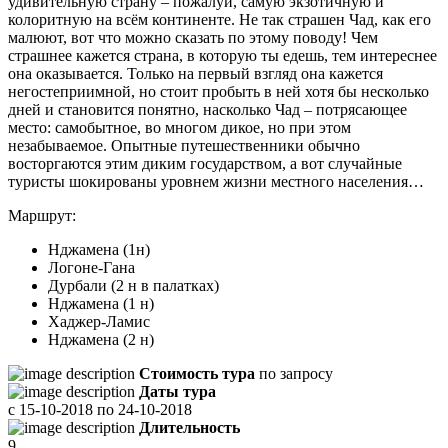
удивительную страну – пожалуй, самую экзотичную и
колоритную на всём континенте. Не так страшен Чад, как его
малюют, вот что можно сказать по этому поводу! Чем
страшнее кажется страна, в которую ты едешь, тем интереснее
она оказывается. Только на первый взгляд она кажется
негостеприимной, но стоит пробыть в ней хотя бы несколько
дней и становится понятно, насколько Чад – потрясающее
место: самобытное, во многом дикое, но при этом
незабываемое. Опытные путешественники обычно
восторгаются этим диким государством, а вот случайные
туристы шокированы уровнем жизни местного населения…
Маршрут:
Нджамена (1н)
Логоне-Гана
Дурбали (2 н в палатках)
Нджамена (1 н)
Хаджер-Ламис
Нджамена (2 н)
Стоимость тура
по запросу
Даты тура
с
15-10-2018
по
24-10-2018
Длительность
9