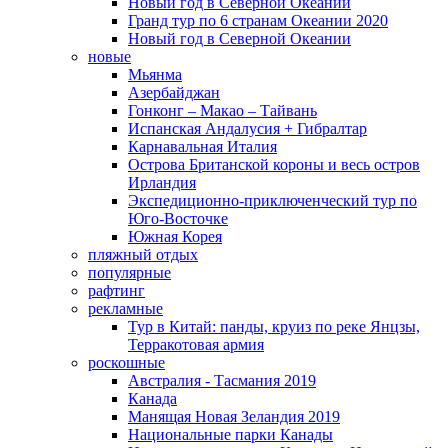
Новый год в Северной Океании
Гранд тур по 6 странам Океании 2020
Новый год в Северной Океании
новые
Мьянма
Азербайджан
Гонконг – Макао – Тайвань
Испанская Андалусия + Гибралтар
Карнавальная Италия
Острова Британской короны и весь остров
Ирландия
Экспедиционно-приключенческий тур по
Юго-Восточке
Южная Корея
пляжный отдых
популярные
рафтинг
рекламные
Тур в Китай: панды, круиз по реке Янцзы,
Терракотовая армия
роскошные
Австралия - Тасмания 2019
Канада
Манящая Новая Зеландия 2019
Национальные парки Канады