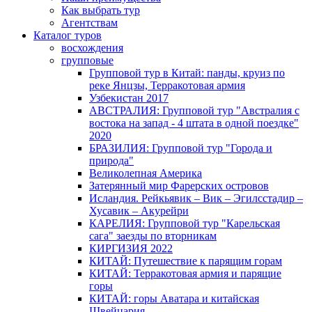
Как выбрать тур
Агентствам
Каталог туров
восхождения
групповые
Групповой тур в Китай: панды, круиз по
реке Янцзы, Терракотовая армия
Узбекистан 2017
АВСТРАЛИЯ: Групповой тур "Австралия с
востока на запад - 4 штата в одной поездке"
2020
БРАЗИЛИЯ: Групповой тур "Города и
природа"
Великолепная Америка
Затерянный мир Фарерских островов
Исландия. Рейкьявик – Вик – Эгилсстадир –
Хусавик – Акурейри
КАРЕЛИЯ: Групповой тур "Карельская
сага" заезды по вторникам
КИРГИЗИЯ 2022
КИТАЙ: Путешествие к парящим горам
КИТАЙ: Терракотовая армия и парящие
горы
КИТАЙ: горы Аватара и китайская
Швейцария