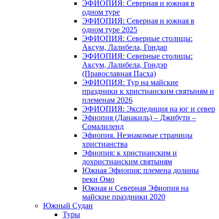
ЭФИОПИЯ: Северная и южная в
одном туре
ЭФИОПИЯ: Северная и южная в
одном туре 2025
ЭФИОПИЯ: Северные столицы:
Аксум, Лалибела, Гондар
ЭФИОПИЯ: Северные столицы:
Аксум, Лалибела, Гондэр
(Православная Пасха)
ЭФИОПИЯ: Тур на майские
праздники к христианским святыням и
племенам 2026
ЭФИОПИЯ: Экспедиция на юг и север
Эфиопия (Данакиль) – Джибути –
Cомалиленд
Эфиопия. Незнакомые страницы
христианства
Эфиопия: к христианским и
дохристианским святыням
Южная Эфиопия: племена долины
реки Омо
Южная и Северная Эфиопия на
майские праздники 2020
Южный Судан
Туры