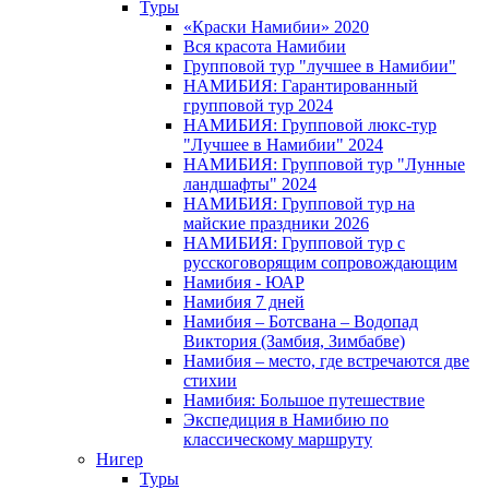
Туры
«Краски Намибии» 2020
Вся красота Намибии
Групповой тур "лучшее в Намибии"
НАМИБИЯ: Гарантированный
групповой тур 2024
НАМИБИЯ: Групповой люкс-тур
"Лучшее в Намибии" 2024
НАМИБИЯ: Групповой тур "Лунные
ландшафты" 2024
НАМИБИЯ: Групповой тур на
майские праздники 2026
НАМИБИЯ: Групповой тур с
русскоговорящим сопровождающим
Намибия - ЮАР
Намибия 7 дней
Намибия – Ботсвана – Водопад
Виктория (Замбия, Зимбабве)
Намибия – место, где встречаются две
стихии
Намибия: Большое путешествие
Экспедиция в Намибию по
классическому маршруту
Нигер
Туры