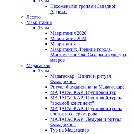
Туры
Нехожеными тропами Западной
Африки
Лесото
Мавритания
Туры
Мавритания 2020
Мавритания 2024
Мавритания
Мавритания: Древние города,
Мистическое Око Сахары и культура
мавров
Мадагаскар
Туры
Мадагаскар - Цинги и ритуал
Фамадихана
Ритуал Фамадихана на Мадагаскаре
МАДАГАСКАР: Групповой тур
МАДАГАСКАР: Групповой тур на
"восьмой континент"
МАДАГАСКАР: Групповой тур на
восток и север острова
МАДАГАСКАР: Лемуры и ритуал
Фамадихана
Тур на Мадагаскар