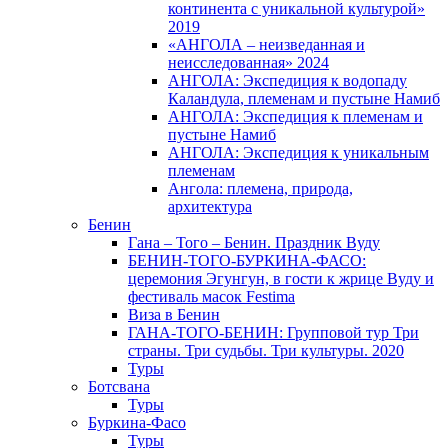
континента с уникальной культурой»
2019
«АНГОЛА – неизведанная и
неисследованная» 2024
АНГОЛА: Экспедиция к водопаду
Каландула, племенам и пустыне Намиб
АНГОЛА: Экспедиция к племенам и
пустыне Намиб
АНГОЛА: Экспедиция к уникальным
племенам
Ангола: племена, природа,
архитектура
Бенин
Гана – Того – Бенин. Праздник Вуду
БЕНИН-ТОГО-БУРКИНА-ФАСО:
церемония Эгунгун, в гости к жрице Вуду и
фестиваль масок Festima
Виза в Бенин
ГАНА-ТОГО-БЕНИН: Групповой тур Три
страны. Три судьбы. Три культуры. 2020
Туры
Ботсвана
Туры
Буркина-Фасо
Туры