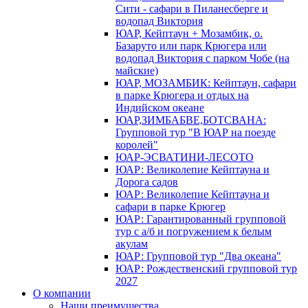
Сити - сафари в Пиланесберге и
водопад Виктория
ЮАР, Кейптаун + Мозамбик, о.
Базаруто или парк Крюгера или
водопад Виктория с парком Чобе (на
майские)
ЮАР, МОЗАМБИК: Кейптаун, сафари
в парке Крюгера и отдых на
Индийском океане
ЮАР,ЗИМБАБВЕ,БОТСВАНА:
Групповой тур "В ЮАР на поезде
королей"
ЮАР-ЭСВАТИНИ-ЛЕСОТО
ЮАР: Великолепие Кейптауна и
Дорога садов
ЮАР: Великолепие Кейптауна и
сафари в парке Крюгер
ЮАР: Гарантированный групповой
тур с а/б и погружением к белым
акулам
ЮАР: Групповой тур "Два океана"
ЮАР: Рождественский групповой тур
2027
О компании
Наши преимущества