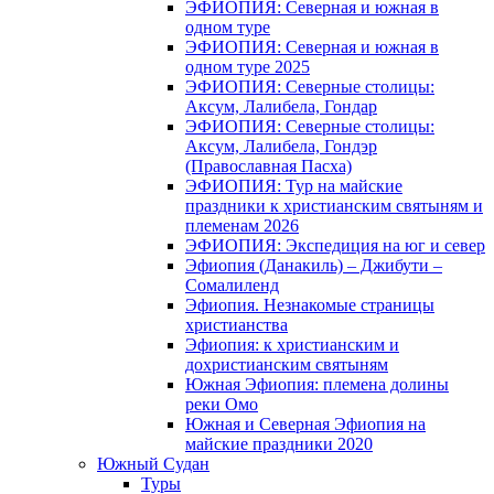
ЭФИОПИЯ: Северная и южная в
одном туре
ЭФИОПИЯ: Северная и южная в
одном туре 2025
ЭФИОПИЯ: Северные столицы:
Аксум, Лалибела, Гондар
ЭФИОПИЯ: Северные столицы:
Аксум, Лалибела, Гондэр
(Православная Пасха)
ЭФИОПИЯ: Тур на майские
праздники к христианским святыням и
племенам 2026
ЭФИОПИЯ: Экспедиция на юг и север
Эфиопия (Данакиль) – Джибути –
Cомалиленд
Эфиопия. Незнакомые страницы
христианства
Эфиопия: к христианским и
дохристианским святыням
Южная Эфиопия: племена долины
реки Омо
Южная и Северная Эфиопия на
майские праздники 2020
Южный Судан
Туры