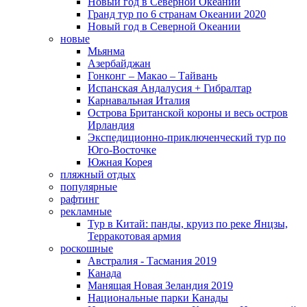
Новый год в Северной Океании
Гранд тур по 6 странам Океании 2020
Новый год в Северной Океании
новые
Мьянма
Азербайджан
Гонконг – Макао – Тайвань
Испанская Андалусия + Гибралтар
Карнавальная Италия
Острова Британской короны и весь остров
Ирландия
Экспедиционно-приключенческий тур по
Юго-Восточке
Южная Корея
пляжный отдых
популярные
рафтинг
рекламные
Тур в Китай: панды, круиз по реке Янцзы,
Терракотовая армия
роскошные
Австралия - Тасмания 2019
Канада
Манящая Новая Зеландия 2019
Национальные парки Канады