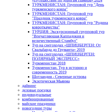
«Путешествие по дорогам Памира» 2024
ТУРКМЕНИСТАН: Групповой тур "День
туркменского ковра"
ТУРКМЕНИСТАН: Групповой тур
"Праздник туркменского ковра"
ТУРКМЕНИСТАН: Групповой тур "Родина
ковроткачества"
ТУРЦИЯ: Экскурсионный групповой тур
"Впечатляющая Каппадокия и
величественный Стамбул"
Тур на снегоходах «ШПИЦБЕРГЕН: От
Свальбарда до Груманта» 2019
Тур на снегоходах «ШПИЦБЕРГЕН:
ПОЛЯРНЫЙ ЭКСПРЕСС»
Туркменистан 2018
Туркменистан. Тур в историю и
современность 2019
Шотландия - Северные острова
Экзотическая Мьянма
дайвинг
деловые поездки
индивидуальные
комбинированные
майские праздники
новогодние туры