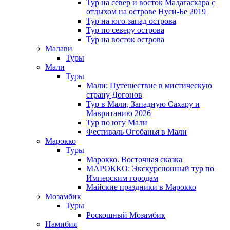
Тур на север и восток Мадагаскара с
отдыхом на острове Нуси-Бе 2019
Тур на юго-запад острова
Тур по северу острова
Тур на восток острова
Малави
Туры
Мали
Туры
Мали: Путешествие в мистическую
страну Догонов
Тур в Мали, Западную Сахару и
Мавританию 2026
Тур по югу Мали
Фестиваль Огобанья в Мали
Марокко
Туры
Марокко. Восточная сказка
МАРОККО: Экскурсионный тур по
Имперским городам
Майские праздники в Марокко
Мозамбик
Туры
Роскошный Мозамбик
Намибия