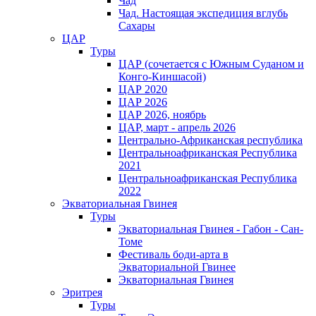
Чад
Чад. Настоящая экспедиция вглубь
Сахары
ЦАР
Туры
ЦАР (сочетается с Южным Суданом и
Конго-Киншасой)
ЦАР 2020
ЦАР 2026
ЦАР 2026, ноябрь
ЦАР, март - апрель 2026
Центрально-Африканская республика
Центральноафриканская Республика
2021
Центральноафриканская Республика
2022
Экваториальная Гвинея
Туры
Экваториальная Гвинея - Габон - Сан-
Томе
Фестиваль боди-арта в
Экваториальной Гвинее
Экваториальная Гвинея
Эритрея
Туры