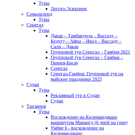
Туры
Лесото-Эсватини
Сомалиленд
Туры
Сенегал
Туры
Дакар – Тамбакунда – Вассаду –
Кедугу – Афиа – Ивол – Вассаду –
Сали – Дакар
Групповой тур Сенегал – Гамбия 2021
Групповой тур Сенегал – Гамбия –
Гвинея-Бисау
Сенегал
Сенегал-Гамбия: Групповой тур на
майские праздники 2025
Судан
Туры
Рекламный тур в Cудан
Cудан
Танзания
Туры
Восхождение на Килиманджаро
маршрутом Марангу (6 дней на горе)
Умбве 6 - восхождение на
Килиманджаро