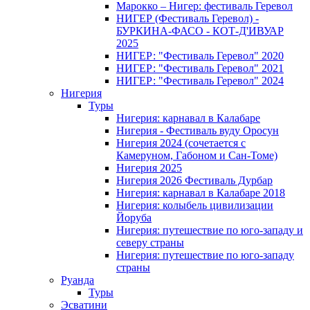
Марокко – Нигер: фестиваль Геревол
НИГЕР (Фестиваль Геревол) -
БУРКИНА-ФАСО - КОТ-Д'ИВУАР
2025
НИГЕР: "Фестиваль Геревол" 2020
НИГЕР: "Фестиваль Геревол" 2021
НИГЕР: "Фестиваль Геревол" 2024
Нигерия
Туры
Нигерия: карнавал в Калабаре
Нигерия - Фестиваль вуду Оросун
Нигерия 2024 (сочетается с
Камеруном, Габоном и Сан-Томе)
Нигерия 2025
Нигерия 2026 Фестиваль Дурбар
Нигерия: карнавал в Калабаре 2018
Нигерия: колыбель цивилизации
Йоруба
Нигерия: путешествие по юго-западу и
северу страны
Нигерия: путешествие по юго-западу
страны
Руанда
Туры
Эсватини