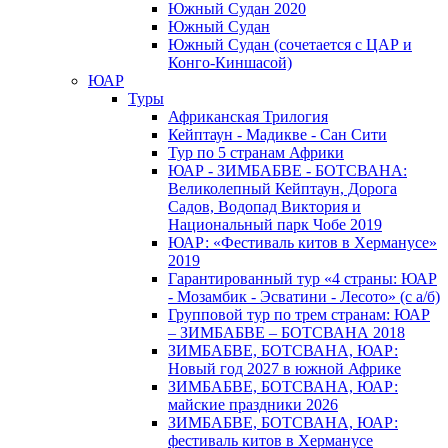
Южный Cудан 2020
Южный Cудан
Южный Судан (сочетается с ЦАР и
Конго-Киншасой)
ЮАР
Туры
Африканская Трилогия
Кейптаун - Мадикве - Сан Сити
Тур по 5 странам Африки
ЮАР - ЗИМБАБВЕ - БОТСВАНА:
Великолепный Кейптаун, Дорога
Садов, Водопад Виктория и
Национальный парк Чобе 2019
ЮАР: «Фестиваль китов в Херманусе»
2019
Гарантированный тур «4 страны: ЮАР
- Мозамбик - Эсватини - Лесото» (с а/б)
Групповой тур по трем странам: ЮАР
– ЗИМБАБВЕ – БОТСВАНА 2018
ЗИМБАБВЕ, БОТСВАНА, ЮАР:
Новый год 2027 в южной Африке
ЗИМБАБВЕ, БОТСВАНА, ЮАР:
майские праздники 2026
ЗИМБАБВЕ, БОТСВАНА, ЮАР:
фестиваль китов в Херманусе