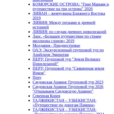
КОМОРСКИЕ ОСТРОВА: "Гран Марьяж и
путешествие на три острова" 2026
ЛИВАН – жемчужина Ближнего Востока
2019
ЛИВИЯ: Между песками и древней
историей
ЛИВИЯ: по следам древних цивилизаций
Лаос. «Большое путешествие по стране
миллиона слонов» 2019
Молдавия - Приднестровье
ОАЭ: Экскурсионный групповой тур по
Арабским Эмиратам
ПЕРУ: Групповой тур "Земля Великих
Цивилизаций"
ПЕРУ: Групповой тур "Священная земля
Инков"
Перу
Саудовская Аравия: Групповой тур 2023
Саудовская Аравия: Групповой тур 2026
"Открываем Саудовскую Аравию"
Северная Корея
ТАДЖИКИСТАН – УЗБЕКИСТАН:
«Путешествие по дорогам Памира»
ТАДЖИКИСТАН – УЗБЕКИСТАН: