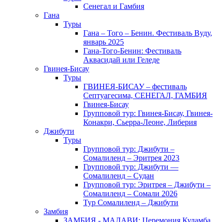
Сенегал и Гамбия
Гана
Туры
Гана – Того – Бенин. Фестиваль Вуду,
январь 2025
Гана-Того-Бенин: Фестиваль
Аквасидай или Геледе
Гвинея-Бисау
Туры
ГВИНЕЯ-БИСАУ – фестиваль
Септуагесима, СЕНЕГАЛ, ГАМБИЯ
Гвинея-Бисау
Групповой тур: Гвинея-Бисау, Гвинея-
Конакри, Сьерра-Леоне, Либерия
Джибути
Туры
Групповой тур: Джибути –
Cомалиленд – Эритрея 2023
Групповой тур: Джибути —
Сомалиленд – Судан
Групповой тур: Эритрея – Джибути –
Сомалиленд – Сомали 2026
Тур Cомалиленд – Джибути
Замбия
ЗАМБИЯ - МАЛАВИ: Церемония Куламба