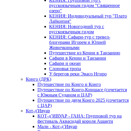
КЕНИЯ: Групповой тур с
русскоязычным гидом "Священное
озеро"
КЕНИЯ: Индивидуальный тур "Плато
Лайкипия"
КЕНИЯ: Новогодний тур с
русскоязычным гидом
КЕНИЯ: Сафари-тур с тревел-
блогерами Игорем и Юлией
Живичкиными
Путешествие из Кении в Танзанию
Сафари в Кении и Танзании
Сафари и океан
Слоновья тропа
У берегов реки Эвасо Нгиро
Конго (ДРК)
Путешествие по Конго и Конго
Путешествие по Конго-Киншасе (сочетается
с Южным Суданом и ЦАР)
Путешествие по двум Конго 2025 (сочетается
с ЦАР)
Кот-д'Ивуар
КОТ-д’ИВУАР - ГАНА: Групповой тур на
фестиваль Аквасидай короля Ашанти
Мали - Кот-д’Ивуар