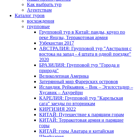
Как выбрать тур
Агентствам
Каталог туров
восхождения
групповые
Групповой тур в Китай: панды, круиз по
реке Янцзы, Терракотовая армия
Узбекистан 2017
АВСТРАЛИЯ: Групповой тур "Австралия с
востока на запад - 4 штата в одной поездке"
2020
БРАЗИЛИЯ: Групповой тур "Города и
природа"
Великолепная Америка
Затерянный мир Фарерских островов
Исландия. Рейкьявик – Вик – Эгилсстадир –
Хусавик – Акурейри
КАРЕЛИЯ: Групповой тур "Карельская
сага" заезды по вторникам
КИРГИЗИЯ 2022
КИТАЙ: Путешествие к парящим горам
КИТАЙ: Терракотовая армия и парящие
горы
КИТАЙ: горы Аватара и китайская
Швейцария