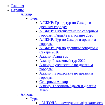
Главная
Страны
Алжир
Туры
АЛЖИР: Гранд-тур по Сахаре и
древним городам
АЛЖИР: Путешествие по северным
городам, Гардайе и пустыне 2026
АЛЖИР: Тур по Сахаре и древним
городам
АЛЖИР: Тур по древним городам и
Сахаре 2026
Алжир. Гранд тур
Алжир: Рекламный тур 2022
Алжир: путешествие по древним
городам
Алжир: путешествие по древним
городам
Северный Алжир
Алжир: Тассилин-Аджер и Долина
Мзаб
Ангола
Туры
«АНГОЛА – жемчужина африканского