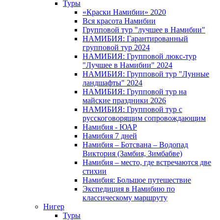
Туры
«Краски Намибии» 2020
Вся красота Намибии
Групповой тур "лучшее в Намибии"
НАМИБИЯ: Гарантированный
групповой тур 2024
НАМИБИЯ: Групповой люкс-тур
"Лучшее в Намибии" 2024
НАМИБИЯ: Групповой тур "Лунные
ландшафты" 2024
НАМИБИЯ: Групповой тур на
майские праздники 2026
НАМИБИЯ: Групповой тур с
русскоговорящим сопровождающим
Намибия - ЮАР
Намибия 7 дней
Намибия – Ботсвана – Водопад
Виктория (Замбия, Зимбабве)
Намибия – место, где встречаются две
стихии
Намибия: Большое путешествие
Экспедиция в Намибию по
классическому маршруту
Нигер
Туры