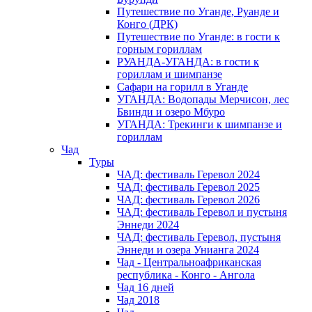
Путешествие по Уганде, Руанде и
Конго (ДРК)
Путешествие по Уганде: в гости к
горным гориллам
РУАНДА-УГАНДА: в гости к
гориллам и шимпанзе
Сафари на горилл в Уганде
УГАНДА: Водопады Мерчисон, лес
Бвинди и озеро Мбуро
УГАНДА: Трекинги к шимпанзе и
гориллам
Чад
Туры
ЧАД: фестиваль Геревол 2024
ЧАД: фестиваль Геревол 2025
ЧАД: фестиваль Геревол 2026
ЧАД: фестиваль Геревол и пустыня
Эннеди 2024
ЧАД: фестиваль Геревол, пустыня
Эннеди и озера Унианга 2024
Чад - Центральноафриканская
республика - Конго - Ангола
Чад 16 дней
Чад 2018