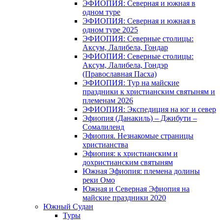
ЭФИОПИЯ: Северная и южная в
одном туре
ЭФИОПИЯ: Северная и южная в
одном туре 2025
ЭФИОПИЯ: Северные столицы:
Аксум, Лалибела, Гондар
ЭФИОПИЯ: Северные столицы:
Аксум, Лалибела, Гондэр
(Православная Пасха)
ЭФИОПИЯ: Тур на майские
праздники к христианским святыням и
племенам 2026
ЭФИОПИЯ: Экспедиция на юг и север
Эфиопия (Данакиль) – Джибути –
Cомалиленд
Эфиопия. Незнакомые страницы
христианства
Эфиопия: к христианским и
дохристианским святыням
Южная Эфиопия: племена долины
реки Омо
Южная и Северная Эфиопия на
майские праздники 2020
Южный Судан
Туры