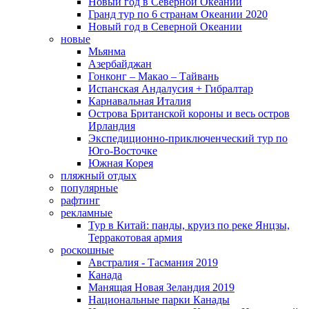
Новый год в Северной Океании
Гранд тур по 6 странам Океании 2020
Новый год в Северной Океании
новые
Мьянма
Азербайджан
Гонконг – Макао – Тайвань
Испанская Андалусия + Гибралтар
Карнавальная Италия
Острова Британской короны и весь остров
Ирландия
Экспедиционно-приключенческий тур по
Юго-Восточке
Южная Корея
пляжный отдых
популярные
рафтинг
рекламные
Тур в Китай: панды, круиз по реке Янцзы,
Терракотовая армия
роскошные
Австралия - Тасмания 2019
Канада
Манящая Новая Зеландия 2019
Национальные парки Канады