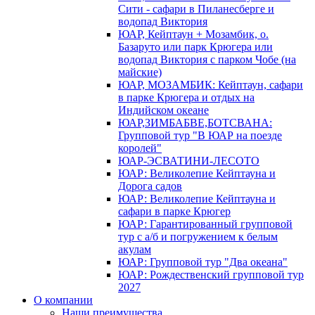
Сити - сафари в Пиланесберге и
водопад Виктория
ЮАР, Кейптаун + Мозамбик, о.
Базаруто или парк Крюгера или
водопад Виктория с парком Чобе (на
майские)
ЮАР, МОЗАМБИК: Кейптаун, сафари
в парке Крюгера и отдых на
Индийском океане
ЮАР,ЗИМБАБВЕ,БОТСВАНА:
Групповой тур "В ЮАР на поезде
королей"
ЮАР-ЭСВАТИНИ-ЛЕСОТО
ЮАР: Великолепие Кейптауна и
Дорога садов
ЮАР: Великолепие Кейптауна и
сафари в парке Крюгер
ЮАР: Гарантированный групповой
тур с а/б и погружением к белым
акулам
ЮАР: Групповой тур "Два океана"
ЮАР: Рождественский групповой тур
2027
О компании
Наши преимущества