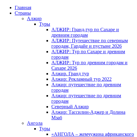
Главная
Страны
Алжир
Туры
АЛЖИР: Гранд-тур по Сахаре и
древним городам
АЛЖИР: Путешествие по северным
городам, Гардайе и пустыне 2026
АЛЖИР: Тур по Сахаре и древним
городам
АЛЖИР: Тур по древним городам и
Сахаре 2026
Алжир. Гранд тур
Алжир: Рекламный тур 2022
Алжир: путешествие по древним
городам
Алжир: путешествие по древним
городам
Северный Алжир
Алжир: Тассилин-Аджер и Долина
Мзаб
Ангола
Туры
«АНГОЛА – жемчужина африканского