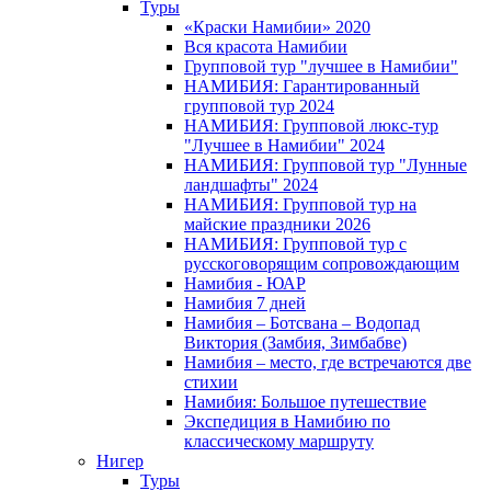
Туры
«Краски Намибии» 2020
Вся красота Намибии
Групповой тур "лучшее в Намибии"
НАМИБИЯ: Гарантированный
групповой тур 2024
НАМИБИЯ: Групповой люкс-тур
"Лучшее в Намибии" 2024
НАМИБИЯ: Групповой тур "Лунные
ландшафты" 2024
НАМИБИЯ: Групповой тур на
майские праздники 2026
НАМИБИЯ: Групповой тур с
русскоговорящим сопровождающим
Намибия - ЮАР
Намибия 7 дней
Намибия – Ботсвана – Водопад
Виктория (Замбия, Зимбабве)
Намибия – место, где встречаются две
стихии
Намибия: Большое путешествие
Экспедиция в Намибию по
классическому маршруту
Нигер
Туры