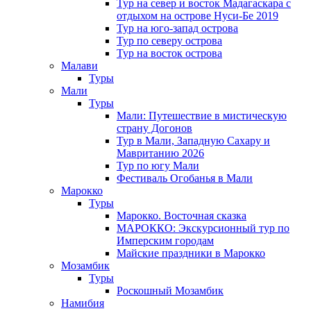
Тур на север и восток Мадагаскара с
отдыхом на острове Нуси-Бе 2019
Тур на юго-запад острова
Тур по северу острова
Тур на восток острова
Малави
Туры
Мали
Туры
Мали: Путешествие в мистическую
страну Догонов
Тур в Мали, Западную Сахару и
Мавританию 2026
Тур по югу Мали
Фестиваль Огобанья в Мали
Марокко
Туры
Марокко. Восточная сказка
МАРОККО: Экскурсионный тур по
Имперским городам
Майские праздники в Марокко
Мозамбик
Туры
Роскошный Мозамбик
Намибия