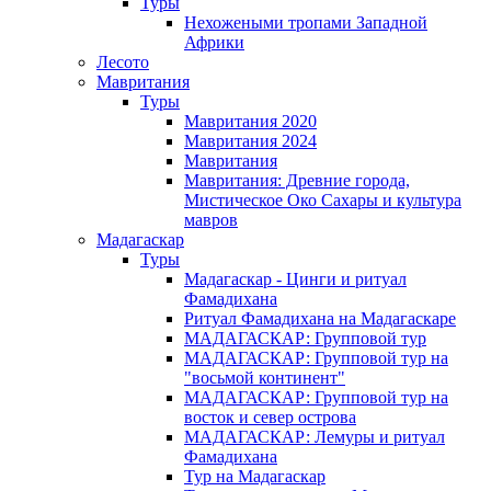
Туры
Нехожеными тропами Западной
Африки
Лесото
Мавритания
Туры
Мавритания 2020
Мавритания 2024
Мавритания
Мавритания: Древние города,
Мистическое Око Сахары и культура
мавров
Мадагаскар
Туры
Мадагаскар - Цинги и ритуал
Фамадихана
Ритуал Фамадихана на Мадагаскаре
МАДАГАСКАР: Групповой тур
МАДАГАСКАР: Групповой тур на
"восьмой континент"
МАДАГАСКАР: Групповой тур на
восток и север острова
МАДАГАСКАР: Лемуры и ритуал
Фамадихана
Тур на Мадагаскар