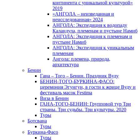
континента с уникальной культурой»
2019
«АНГОЛА – неизведанная и
неисследованная» 2024
АНГОЛА: Экспедиция к водопаду
Каландула, племенам и пустыне Намиб
АНГОЛА: Экспедиция к племенам и
пустыне Намиб
АНГОЛА: Экспедиция к уникальным
племенам
Ангола: племена, природа,
архитектура
Бенин
Гана – Того – Бенин. Праздник Вуду
БЕНИН-ТОГО-БУРКИНА-ФАСО:
церемония Эгунгун, в гости к жрице Вуду и
фестиваль масок Festima
Виза в Бенин
ГАНА-ТОГО-БЕНИН: Групповой тур Три
страны. Три судьбы. Три культуры. 2020
Туры
Ботсвана
Туры
Буркина-Фасо
Туры