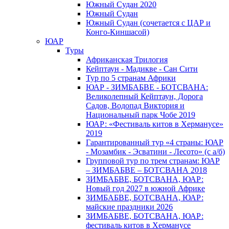
Южный Cудан 2020
Южный Cудан
Южный Судан (сочетается с ЦАР и
Конго-Киншасой)
ЮАР
Туры
Африканская Трилогия
Кейптаун - Мадикве - Сан Сити
Тур по 5 странам Африки
ЮАР - ЗИМБАБВЕ - БОТСВАНА:
Великолепный Кейптаун, Дорога
Садов, Водопад Виктория и
Национальный парк Чобе 2019
ЮАР: «Фестиваль китов в Херманусе»
2019
Гарантированный тур «4 страны: ЮАР
- Мозамбик - Эсватини - Лесото» (с а/б)
Групповой тур по трем странам: ЮАР
– ЗИМБАБВЕ – БОТСВАНА 2018
ЗИМБАБВЕ, БОТСВАНА, ЮАР:
Новый год 2027 в южной Африке
ЗИМБАБВЕ, БОТСВАНА, ЮАР:
майские праздники 2026
ЗИМБАБВЕ, БОТСВАНА, ЮАР:
фестиваль китов в Херманусе