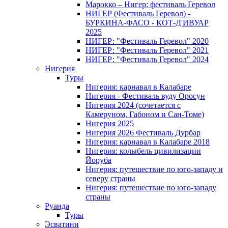
Марокко – Нигер: фестиваль Геревол
НИГЕР (Фестиваль Геревол) -
БУРКИНА-ФАСО - КОТ-Д'ИВУАР
2025
НИГЕР: "Фестиваль Геревол" 2020
НИГЕР: "Фестиваль Геревол" 2021
НИГЕР: "Фестиваль Геревол" 2024
Нигерия
Туры
Нигерия: карнавал в Калабаре
Нигерия - Фестиваль вуду Оросун
Нигерия 2024 (сочетается с
Камеруном, Габоном и Сан-Томе)
Нигерия 2025
Нигерия 2026 Фестиваль Дурбар
Нигерия: карнавал в Калабаре 2018
Нигерия: колыбель цивилизации
Йоруба
Нигерия: путешествие по юго-западу и
северу страны
Нигерия: путешествие по юго-западу
страны
Руанда
Туры
Эсватини