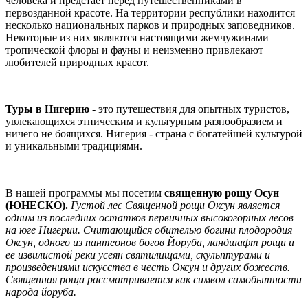
человека и предстаёт перед путешественниками в
первозданной красоте. На территории республики находится
несколько национальных парков и природных заповедников.
Некоторые из них являются настоящими жемчужинами
тропической флоры и фауны и неизменно привлекают
любителей природных красот.
Туры в Нигерию
- это путешествия для опытных туристов,
увлекающихся этническим и культурным разнообразием и
ничего не боящихся. Нигерия - страна с богатейшей культурой
и уникальными традициями.
В нашей программы мы посетим
священную рощу Осун
(ЮНЕСКО).
Густой лес Священной рощи Оксун является
одним из последних остатков первичных высокогорных лесов
на юге Нигерии. Считающийся обителью богини плодородия
Оксун, одного из пантеонов богов Йоруба, ландшафт рощи и
ее извилистой реки усеян святилищами, скульптурами и
произведениями искусства в честь Оксун и других божеств.
Священная роща рассматривается как символ самобытности
народа йоруба.