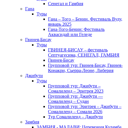
Сенегал и Гамбия
Гана
Туры
Гана – Того – Бенин. Фестиваль Вуду,
январь 2025
Гана-Того-Бенин: Фестиваль
Аквасидай или Геледе
Гвинея-Бисау
Туры
ГВИНЕЯ-БИСАУ – фестиваль
Септуагесима, СЕНЕГАЛ, ГАМБИЯ
Гвинея-Бисау
Групповой тур: Гвинея-Бисау, Гвинея-
Конакри, Сьерра-Леоне, Либерия
Джибути
Туры
Групповой тур: Джибути –
Cомалиленд – Эритрея 2023
Групповой тур: Джибути —
Сомалиленд – Судан
Групповой тур: Эритрея – Джибути –
Сомалиленд – Сомали 2026
Тур Cомалиленд – Джибути
Замбия
ЗАМБИЯ - МАЛАВИ: Церемония Куламба