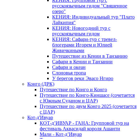
КЕНИЯ: Групповой тур с
русскоязычным гидом "Священное
озеро"
КЕНИЯ: Индивидуальный тур "Плато
Лайкипия"
КЕНИЯ: Новогодний тур с
русскоязычным гидом
КЕНИЯ: Сафари-тур с тревел-
блогерами Игорем и Юлией
Живичкиными
Путешествие из Кении в Танзанию
Сафари в Кении и Танзании
Сафари и океан
Слоновья тропа
У берегов реки Эвасо Нгиро
Конго (ДРК)
Путешествие по Конго и Конго
Путешествие по Конго-Киншасе (сочетается
с Южным Суданом и ЦАР)
Путешествие по двум Конго 2025 (сочетается
с ЦАР)
Кот-д'Ивуар
КОТ-д’ИВУАР - ГАНА: Групповой тур на
фестиваль Аквасидай короля Ашанти
Мали - Кот-д’Ивуар