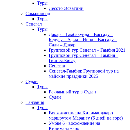
Туры
Лесото-Эсватини
Сомалиленд
Туры
Сенегал
Туры
Дакар – Тамбакунда – Вассаду –
Кедугу – Афиа – Ивол – Вассаду –
Сали – Дакар
Групповой тур Сенегал – Гамбия 2021
Групповой тур Сенегал – Гамбия –
Гвинея-Бисау
Сенегал
Сенегал-Гамбия: Групповой тур на
майские праздники 2025
Судан
Туры
Рекламный тур в Cудан
Cудан
Танзания
Туры
Восхождение на Килиманджаро
маршрутом Марангу (6 дней на горе)
Умбве 6 - восхождение на
Килиманджаро