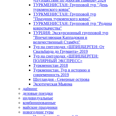
«Путешествие по дорогам Памира» 2024
ТУРКМЕНИСТАН: Групповой тур "День
туркменского ковра"
ТУРКМЕНИСТАН: Групповой тур
"Праздник туркменского ковра"
ТУРКМЕНИСТАН: Групповой тур "Родина
ковроткачества"
ТУРЦИЯ: Экскурсионный групповой тур
"Впечатляющая Каппадокия и
величественный Стамбул"
Тур на снегоходах «ШПИЦБЕРГЕН: От
Свальбарда до Груманта» 2019
Тур на снегоходах «ШПИЦБЕРГЕН:
ПОЛЯРНЫЙ ЭКСПРЕСС»
Туркменистан 2018
Туркменистан. Тур в историю и
современность 2019
Шотландия - Северные острова
Экзотическая Мьянма
дайвинг
деловые поездки
индивидуальные
комбинированные
майские праздники
новогодние туры