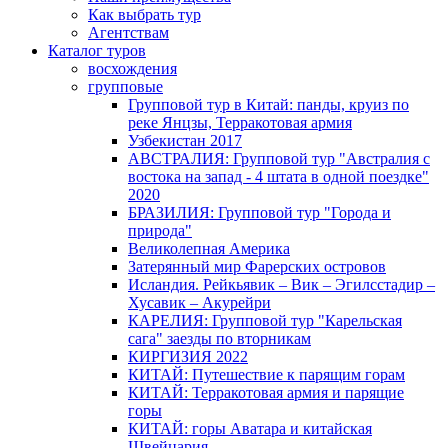
Как выбрать тур
Агентствам
Каталог туров
восхождения
групповые
Групповой тур в Китай: панды, круиз по
реке Янцзы, Терракотовая армия
Узбекистан 2017
АВСТРАЛИЯ: Групповой тур "Австралия с
востока на запад - 4 штата в одной поездке"
2020
БРАЗИЛИЯ: Групповой тур "Города и
природа"
Великолепная Америка
Затерянный мир Фарерских островов
Исландия. Рейкьявик – Вик – Эгилсстадир –
Хусавик – Акурейри
КАРЕЛИЯ: Групповой тур "Карельская
сага" заезды по вторникам
КИРГИЗИЯ 2022
КИТАЙ: Путешествие к парящим горам
КИТАЙ: Терракотовая армия и парящие
горы
КИТАЙ: горы Аватара и китайская
Швейцария