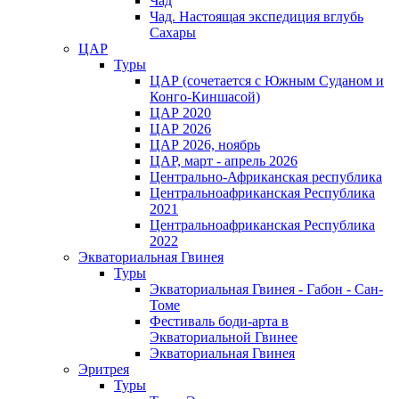
Чад
Чад. Настоящая экспедиция вглубь
Сахары
ЦАР
Туры
ЦАР (сочетается с Южным Суданом и
Конго-Киншасой)
ЦАР 2020
ЦАР 2026
ЦАР 2026, ноябрь
ЦАР, март - апрель 2026
Центрально-Африканская республика
Центральноафриканская Республика
2021
Центральноафриканская Республика
2022
Экваториальная Гвинея
Туры
Экваториальная Гвинея - Габон - Сан-
Томе
Фестиваль боди-арта в
Экваториальной Гвинее
Экваториальная Гвинея
Эритрея
Туры