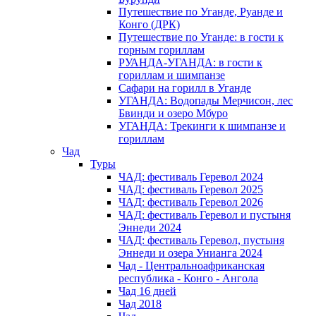
Путешествие по Уганде, Руанде и
Конго (ДРК)
Путешествие по Уганде: в гости к
горным гориллам
РУАНДА-УГАНДА: в гости к
гориллам и шимпанзе
Сафари на горилл в Уганде
УГАНДА: Водопады Мерчисон, лес
Бвинди и озеро Мбуро
УГАНДА: Трекинги к шимпанзе и
гориллам
Чад
Туры
ЧАД: фестиваль Геревол 2024
ЧАД: фестиваль Геревол 2025
ЧАД: фестиваль Геревол 2026
ЧАД: фестиваль Геревол и пустыня
Эннеди 2024
ЧАД: фестиваль Геревол, пустыня
Эннеди и озера Унианга 2024
Чад - Центральноафриканская
республика - Конго - Ангола
Чад 16 дней
Чад 2018