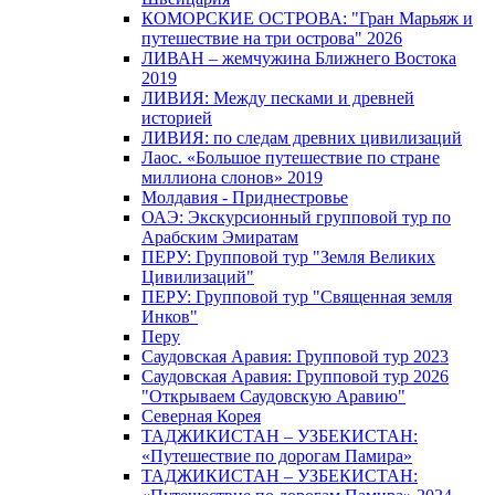
КОМОРСКИЕ ОСТРОВА: "Гран Марьяж и
путешествие на три острова" 2026
ЛИВАН – жемчужина Ближнего Востока
2019
ЛИВИЯ: Между песками и древней
историей
ЛИВИЯ: по следам древних цивилизаций
Лаос. «Большое путешествие по стране
миллиона слонов» 2019
Молдавия - Приднестровье
ОАЭ: Экскурсионный групповой тур по
Арабским Эмиратам
ПЕРУ: Групповой тур "Земля Великих
Цивилизаций"
ПЕРУ: Групповой тур "Священная земля
Инков"
Перу
Саудовская Аравия: Групповой тур 2023
Саудовская Аравия: Групповой тур 2026
"Открываем Саудовскую Аравию"
Северная Корея
ТАДЖИКИСТАН – УЗБЕКИСТАН:
«Путешествие по дорогам Памира»
ТАДЖИКИСТАН – УЗБЕКИСТАН: