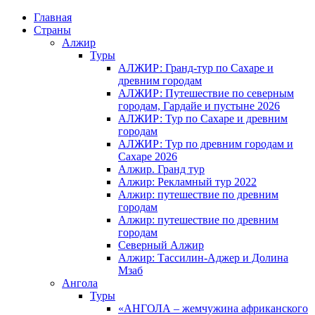
Главная
Страны
Алжир
Туры
АЛЖИР: Гранд-тур по Сахаре и
древним городам
АЛЖИР: Путешествие по северным
городам, Гардайе и пустыне 2026
АЛЖИР: Тур по Сахаре и древним
городам
АЛЖИР: Тур по древним городам и
Сахаре 2026
Алжир. Гранд тур
Алжир: Рекламный тур 2022
Алжир: путешествие по древним
городам
Алжир: путешествие по древним
городам
Северный Алжир
Алжир: Тассилин-Аджер и Долина
Мзаб
Ангола
Туры
«АНГОЛА – жемчужина африканского