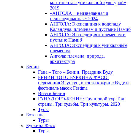
континента с уникальной культурой»
2019
«АНГОЛА – неизведанная и
неисследованная» 2024
АНГОЛА: Экспедиция к водопаду
Каландула, племенам и пустыне Намиб
АНГОЛА: Экспедиция к племенам и
пустыне Намиб
АНГОЛА: Экспедиция к уникальным
племенам
Ангола: племена, природа,
архитектура
Бенин
Гана – Того – Бенин. Праздник Вуду
БЕНИН-ТОГО-БУРКИНА-ФАСО:
церемония Эгунгун, в гости к жрице Вуду и
фестиваль масок Festima
Виза в Бенин
ГАНА-ТОГО-БЕНИН: Групповой тур Три
страны. Три судьбы. Три культуры. 2020
Туры
Ботсвана
Туры
Буркина-Фасо
Туры