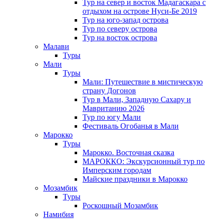
Тур на север и восток Мадагаскара с
отдыхом на острове Нуси-Бе 2019
Тур на юго-запад острова
Тур по северу острова
Тур на восток острова
Малави
Туры
Мали
Туры
Мали: Путешествие в мистическую
страну Догонов
Тур в Мали, Западную Сахару и
Мавританию 2026
Тур по югу Мали
Фестиваль Огобанья в Мали
Марокко
Туры
Марокко. Восточная сказка
МАРОККО: Экскурсионный тур по
Имперским городам
Майские праздники в Марокко
Мозамбик
Туры
Роскошный Мозамбик
Намибия