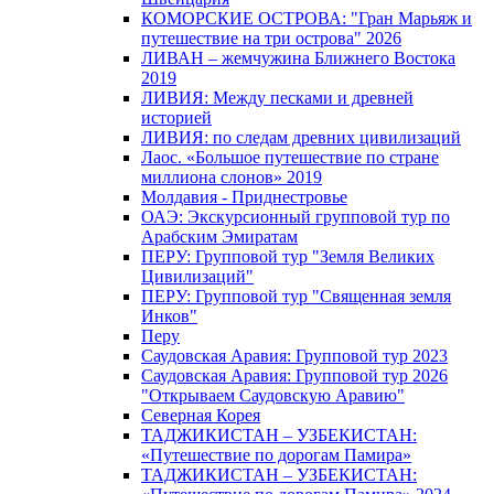
КОМОРСКИЕ ОСТРОВА: "Гран Марьяж и
путешествие на три острова" 2026
ЛИВАН – жемчужина Ближнего Востока
2019
ЛИВИЯ: Между песками и древней
историей
ЛИВИЯ: по следам древних цивилизаций
Лаос. «Большое путешествие по стране
миллиона слонов» 2019
Молдавия - Приднестровье
ОАЭ: Экскурсионный групповой тур по
Арабским Эмиратам
ПЕРУ: Групповой тур "Земля Великих
Цивилизаций"
ПЕРУ: Групповой тур "Священная земля
Инков"
Перу
Саудовская Аравия: Групповой тур 2023
Саудовская Аравия: Групповой тур 2026
"Открываем Саудовскую Аравию"
Северная Корея
ТАДЖИКИСТАН – УЗБЕКИСТАН:
«Путешествие по дорогам Памира»
ТАДЖИКИСТАН – УЗБЕКИСТАН: