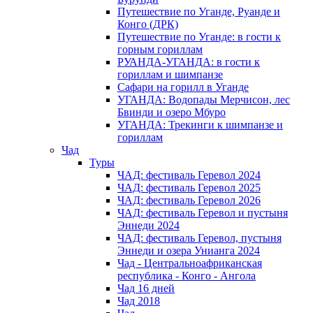
Путешествие по Уганде, Руанде и
Конго (ДРК)
Путешествие по Уганде: в гости к
горным гориллам
РУАНДА-УГАНДА: в гости к
гориллам и шимпанзе
Сафари на горилл в Уганде
УГАНДА: Водопады Мерчисон, лес
Бвинди и озеро Мбуро
УГАНДА: Трекинги к шимпанзе и
гориллам
Чад
Туры
ЧАД: фестиваль Геревол 2024
ЧАД: фестиваль Геревол 2025
ЧАД: фестиваль Геревол 2026
ЧАД: фестиваль Геревол и пустыня
Эннеди 2024
ЧАД: фестиваль Геревол, пустыня
Эннеди и озера Унианга 2024
Чад - Центральноафриканская
республика - Конго - Ангола
Чад 16 дней
Чад 2018