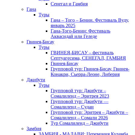
Сенегал и Гамбия
Гана
Туры
Гана – Того – Бенин. Фестиваль Вуду,
январь 2025
Гана-Того-Бенин: Фестиваль
Аквасидай или Геледе
Гвинея-Бисау
Туры
ГВИНЕЯ-БИСАУ – фестиваль
Септуагесима, СЕНЕГАЛ, ГАМБИЯ
Гвинея-Бисау
Групповой тур: Гвинея-Бисау, Гвинея-
Конакри, Сьерра-Леоне, Либерия
Джибути
Туры
Групповой тур: Джибути –
Cомалиленд – Эритрея 2023
Групповой тур: Джибути —
Сомалиленд – Судан
Групповой тур: Эритрея – Джибути –
Сомалиленд – Сомали 2026
Тур Cомалиленд – Джибути
Замбия
ЗАМБИЯ - МАЛАВИ: Церемония Куламба