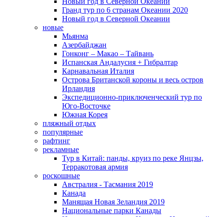
Новый год в Северной Океании
Гранд тур по 6 странам Океании 2020
Новый год в Северной Океании
новые
Мьянма
Азербайджан
Гонконг – Макао – Тайвань
Испанская Андалусия + Гибралтар
Карнавальная Италия
Острова Британской короны и весь остров
Ирландия
Экспедиционно-приключенческий тур по
Юго-Восточке
Южная Корея
пляжный отдых
популярные
рафтинг
рекламные
Тур в Китай: панды, круиз по реке Янцзы,
Терракотовая армия
роскошные
Австралия - Тасмания 2019
Канада
Манящая Новая Зеландия 2019
Национальные парки Канады