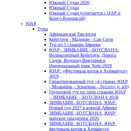
Южный Cудан 2020
Южный Cудан
Южный Судан (сочетается с ЦАР и
Конго-Киншасой)
ЮАР
Туры
Африканская Трилогия
Кейптаун - Мадикве - Сан Сити
Тур по 5 странам Африки
ЮАР - ЗИМБАБВЕ - БОТСВАНА:
Великолепный Кейптаун, Дорога
Садов, Водопад Виктория и
Национальный парк Чобе 2019
ЮАР: «Фестиваль китов в Херманусе»
2019
Гарантированный тур «4 страны: ЮАР
- Мозамбик - Эсватини - Лесото» (с а/б)
Групповой тур по трем странам: ЮАР
– ЗИМБАБВЕ – БОТСВАНА 2018
ЗИМБАБВЕ, БОТСВАНА, ЮАР:
Новый год 2027 в южной Африке
ЗИМБАБВЕ, БОТСВАНА, ЮАР:
майские праздники 2026
ЗИМБАБВЕ, БОТСВАНА, ЮАР:
фестиваль китов в Херманусе