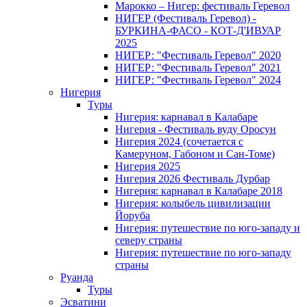
Марокко – Нигер: фестиваль Геревол
НИГЕР (Фестиваль Геревол) -
БУРКИНА-ФАСО - КОТ-Д'ИВУАР
2025
НИГЕР: "Фестиваль Геревол" 2020
НИГЕР: "Фестиваль Геревол" 2021
НИГЕР: "Фестиваль Геревол" 2024
Нигерия
Туры
Нигерия: карнавал в Калабаре
Нигерия - Фестиваль вуду Оросун
Нигерия 2024 (сочетается с
Камеруном, Габоном и Сан-Томе)
Нигерия 2025
Нигерия 2026 Фестиваль Дурбар
Нигерия: карнавал в Калабаре 2018
Нигерия: колыбель цивилизации
Йоруба
Нигерия: путешествие по юго-западу и
северу страны
Нигерия: путешествие по юго-западу
страны
Руанда
Туры
Эсватини