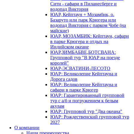
Сити - сафари в Пиланесберге и
водопад Виктория
ЮАР, Кейптаун + Мозамбик, о.
Базаруто или парк Крюгера или
водопад Виктория с парком Чобе (на
майские)
ЮАР, МОЗАМБИК: Кейптаун, сафари
в парке Крюгера и отдых на
Индийском океане
ЮАР,ЗИМБАБВЕ,БОТСВАНА:
Групповой тур "В ЮАР на поезде
королей"
ЮАР-ЭСВАТИНИ-ЛЕСОТО
ЮАР: Великолепие Кейптауна и
Дорога садов
ЮАР: Великолепие Кейптауна и
сафари в парке Крюгер
ЮАР: Гарантированный групповой
тур с а/б и погружением к белым
акулам
ЮАР: Групповой тур "Два океана"
ЮАР: Рождественский групповой тур
2027
О компании
Наши преимущества