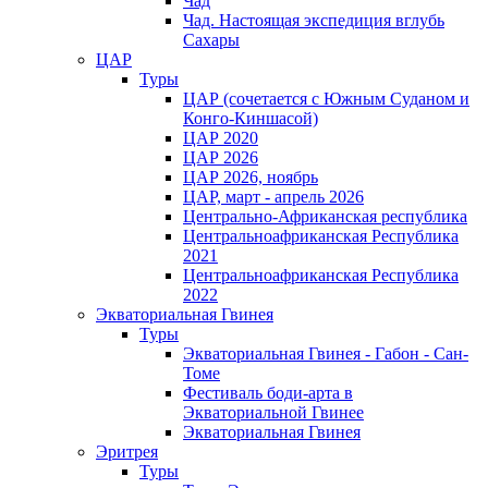
Чад
Чад. Настоящая экспедиция вглубь
Сахары
ЦАР
Туры
ЦАР (сочетается с Южным Суданом и
Конго-Киншасой)
ЦАР 2020
ЦАР 2026
ЦАР 2026, ноябрь
ЦАР, март - апрель 2026
Центрально-Африканская республика
Центральноафриканская Республика
2021
Центральноафриканская Республика
2022
Экваториальная Гвинея
Туры
Экваториальная Гвинея - Габон - Сан-
Томе
Фестиваль боди-арта в
Экваториальной Гвинее
Экваториальная Гвинея
Эритрея
Туры