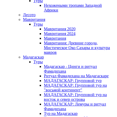
Туры
Нехожеными тропами Западной
Африки
Лесото
Мавритания
Туры
Мавритания 2020
Мавритания 2024
Мавритания
Мавритания: Древние города,
Мистическое Око Сахары и культура
мавров
Мадагаскар
Туры
Мадагаскар - Цинги и ритуал
Фамадихана
Ритуал Фамадихана на Мадагаскаре
МАДАГАСКАР: Групповой тур
МАДАГАСКАР: Групповой тур на
"восьмой континент"
МАДАГАСКАР: Групповой тур на
восток и север острова
МАДАГАСКАР: Лемуры и ритуал
Фамадихана
Тур на Мадагаскар