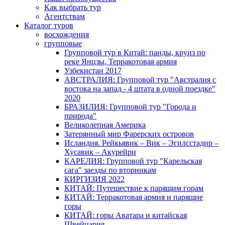
Как выбрать тур
Агентствам
Каталог туров
восхождения
групповые
Групповой тур в Китай: панды, круиз по
реке Янцзы, Терракотовая армия
Узбекистан 2017
АВСТРАЛИЯ: Групповой тур "Австралия с
востока на запад - 4 штата в одной поездке"
2020
БРАЗИЛИЯ: Групповой тур "Города и
природа"
Великолепная Америка
Затерянный мир Фарерских островов
Исландия. Рейкьявик – Вик – Эгилсстадир –
Хусавик – Акурейри
КАРЕЛИЯ: Групповой тур "Карельская
сага" заезды по вторникам
КИРГИЗИЯ 2022
КИТАЙ: Путешествие к парящим горам
КИТАЙ: Терракотовая армия и парящие
горы
КИТАЙ: горы Аватара и китайская
Швейцария