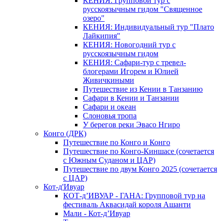
КЕНИЯ: Групповой тур с
русскоязычным гидом "Священное
озеро"
КЕНИЯ: Индивидуальный тур "Плато
Лайкипия"
КЕНИЯ: Новогодний тур с
русскоязычным гидом
КЕНИЯ: Сафари-тур с тревел-
блогерами Игорем и Юлией
Живичкиными
Путешествие из Кении в Танзанию
Сафари в Кении и Танзании
Сафари и океан
Слоновья тропа
У берегов реки Эвасо Нгиро
Конго (ДРК)
Путешествие по Конго и Конго
Путешествие по Конго-Киншасе (сочетается
с Южным Суданом и ЦАР)
Путешествие по двум Конго 2025 (сочетается
с ЦАР)
Кот-д'Ивуар
КОТ-д’ИВУАР - ГАНА: Групповой тур на
фестиваль Аквасидай короля Ашанти
Мали - Кот-д’Ивуар