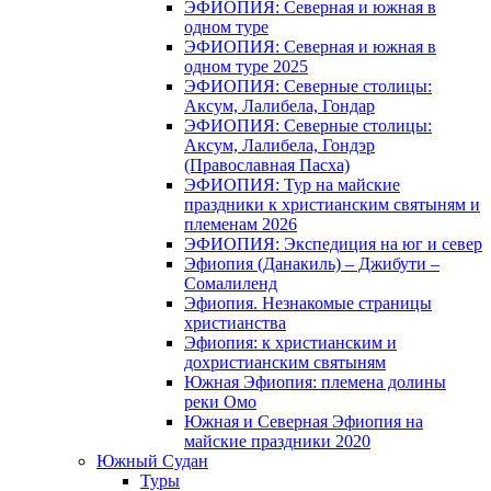
ЭФИОПИЯ: Северная и южная в
одном туре
ЭФИОПИЯ: Северная и южная в
одном туре 2025
ЭФИОПИЯ: Северные столицы:
Аксум, Лалибела, Гондар
ЭФИОПИЯ: Северные столицы:
Аксум, Лалибела, Гондэр
(Православная Пасха)
ЭФИОПИЯ: Тур на майские
праздники к христианским святыням и
племенам 2026
ЭФИОПИЯ: Экспедиция на юг и север
Эфиопия (Данакиль) – Джибути –
Cомалиленд
Эфиопия. Незнакомые страницы
христианства
Эфиопия: к христианским и
дохристианским святыням
Южная Эфиопия: племена долины
реки Омо
Южная и Северная Эфиопия на
майские праздники 2020
Южный Судан
Туры