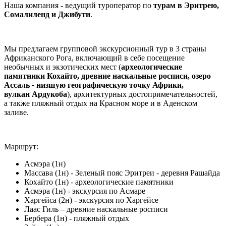
Наша компания - ведущий туроператор по
турам в Эритрею,
Сомалиленд и Джибути
.
Мы предлагаем групповой экскурсионный тур в 3 страны
Африканского Рога, включающий в себе посещение
необычных и экзотических мест (
археологические
памятники Кохайто, древние наскальные росписи, озеро
Ассаль
-
низшую географическую точку Африки,
вулкан Ардукоба
), архитектурных достопримечательностей,
а также пляжный отдых на Красном море и в Аденском
заливе.
Маршрут:
Асмэра (1н)
Массава (1н) - Зеленый пояс Эритреи - деревня Рашайда
Кохайто (1н) - археологические памятники
Асмэра (1н) - экскурсия по Асмаре
Харгейса (2н) - экскурсия по Харгейсе
Лаас Гиль – древние наскальные росписи
Бербера (1н) - пляжный отдых