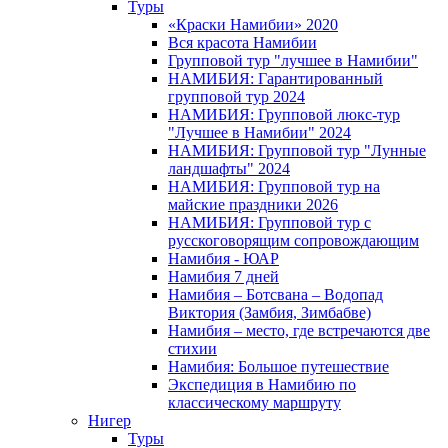
Туры
«Краски Намибии» 2020
Вся красота Намибии
Групповой тур "лучшее в Намибии"
НАМИБИЯ: Гарантированный
групповой тур 2024
НАМИБИЯ: Групповой люкс-тур
"Лучшее в Намибии" 2024
НАМИБИЯ: Групповой тур "Лунные
ландшафты" 2024
НАМИБИЯ: Групповой тур на
майские праздники 2026
НАМИБИЯ: Групповой тур с
русскоговорящим сопровождающим
Намибия - ЮАР
Намибия 7 дней
Намибия – Ботсвана – Водопад
Виктория (Замбия, Зимбабве)
Намибия – место, где встречаются две
стихии
Намибия: Большое путешествие
Экспедиция в Намибию по
классическому маршруту
Нигер
Туры