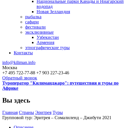
Национальные парки Канады и Ниагарский
водопад
Новая Зелландия
рыбалка
сафари
фестивали
эксклюзивные
Узбекистан
Армения
этнографические туры
Контакты
info@kiliman.info
Москва
+7 495 722-77-88
+7 903 227-23-46
Обратный звонок
Туроператор "Килиманджаро": путешествия и туры по
Африке
Вы здесь
Главная
Страны
Эритрея
Туры
Групповой тур: Эритрея – Cомалиленд – Джибути 2021
Описание