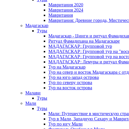
Мавритания 2020
Мавритания 2024
Мавритания
Мавритания: Древние города, Мистичес
Мадагаскар
Туры
Мадагаскар - Цинги и ритуал Фамадиха
Ритуал Фамадихана на Мадагаскаре
МАДАГАСКАР: Групповой тур
МАДАГАСКАР: Групповой тур на "вось
МАДАГАСКАР: Групповой тур на восток
МАДАГАСКАР: Лемуры и ритуал Фама
Тур на Мадагаскар
Тур на север и восток Мадагаскара с от
Тур на юго-запад острова
Тур по северу острова
Тур на восток острова
Малави
Туры
Мали
Туры
Мали: Путешествие в мистическую стр
Тур в Мали, Западную Сахару и Маври
Тур по югу Мали