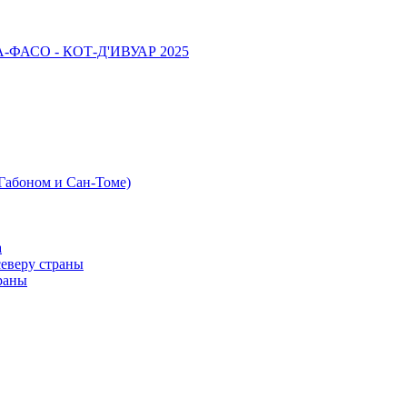
НА-ФАСО - КОТ-Д'ИВУАР 2025
 Габоном и Сан-Томе)
а
северу страны
раны