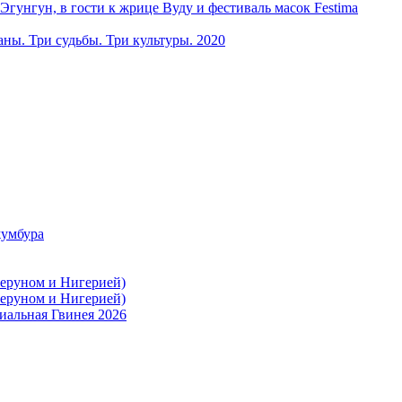
ун, в гости к жрице Вуду и фестиваль масок Festima
ы. Три судьбы. Три культуры. 2020
жумбура
меруном и Нигерией)
меруном и Нигерией)
иальная Гвинея 2026