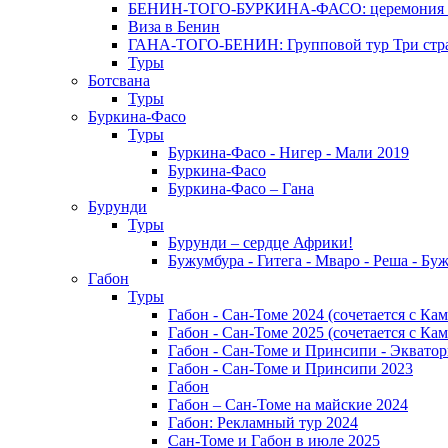
БЕНИН-ТОГО-БУРКИНА-ФАСО: церемония Эгунг
Виза в Бенин
ГАНА-ТОГО-БЕНИН: Групповой тур Три стран
Туры
Ботсвана
Туры
Буркина-Фасо
Туры
Буркина-Фасо - Нигер - Мали 2019
Буркина-Фасо
Буркина-Фасо – Гана
Бурунди
Туры
Бурунди – сердце Африки!
Бужумбура - Гитега - Мваро - Реша - Бу
Габон
Туры
Габон - Сан-Томе 2024 (сочетается с Ка
Габон - Сан-Томе 2025 (сочетается с Ка
Габон - Сан-Томе и Принсипи - Экватор
Габон - Сан-Томе и Принсипи 2023
Габон
Габон – Сан-Томе на майские 2024
Габон: Рекламный тур 2024
Сан-Томе и Габон в июле 2025