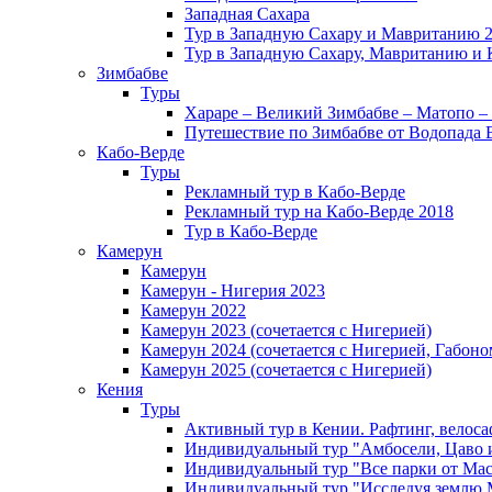
Западная Сахара
Тур в Западную Сахару и Мавританию 
Тур в Западную Сахару, Мавританию и 
Зимбабве
Туры
Хараре – Великий Зимбабве – Матопо –
Путешествие по Зимбабве от Водопада 
Кабо-Верде
Туры
Рекламный тур в Кабо-Верде
Рекламный тур на Кабо-Верде 2018
Тур в Кабо-Верде
Камерун
Камерун
Камерун - Нигерия 2023
Камерун 2022
Камерун 2023 (сочетается с Нигерией)
Камерун 2024 (сочетается с Нигерией, Габоно
Камерун 2025 (сочетается с Нигерией)
Кения
Туры
Активный тур в Кении. Рафтинг, велоса
Индивидуальный тур "Амбосели, Цаво 
Индивидуальный тур "Все парки от Мас
Индивидуальный тур "Исследуя землю 