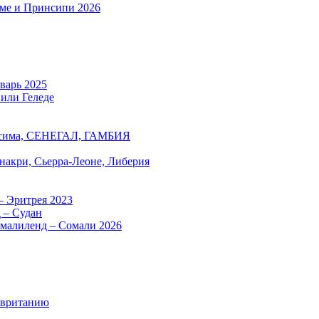
оме и Принсипи 2026
нварь 2025
 или Геледе
есима, СЕНЕГАЛ, ГАМБИЯ
онакри, Сьерра-Леоне, Либерия
– Эритрея 2023
 – Судан
омалиленд – Сомали 2026
авританию