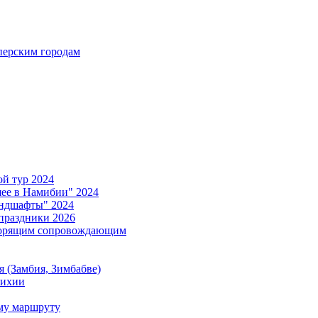
ерским городам
й тур 2024
е в Намибии" 2024
ндшафты" 2024
праздники 2026
ворящим сопровождающим
 (Замбия, Зимбабве)
тихии
му маршруту