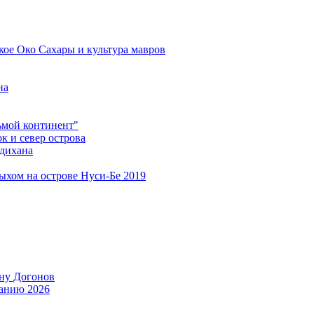
кое Око Сахары и культура мавров
на
мой континент"
 и север острова
дихана
дыхом на острове Нуси-Бе 2019
ану Догонов
танию 2026