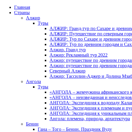
Главная
Страны
Алжир
Туры
АЛЖИР: Гранд-тур по Сахаре и древни
АЛЖИР: Путешествие по северным горо
АЛЖИР: Тур по Сахаре и древним горо
АЛЖИР: Тур по древним городам и Сах
Алжир. Гранд тур
Алжир: Рекламный тур 2022
Алжир: путешествие по древним город
Алжир: путешествие по древним город
Северный Алжир
Алжир: Тассилин-Аджер и Долина Мза
Ангола
Туры
«АНГОЛА – жемчужина африканского ко
«АНГОЛА – неизведанная и неисследов
АНГОЛА: Экспедиция к водопаду Калан
АНГОЛА: Экспедиция к племенам и пу
АНГОЛА: Экспедиция к уникальным п
Ангола: племена, природа, архитектура
Бенин
Гана – Того – Бенин. Праздник Вуду