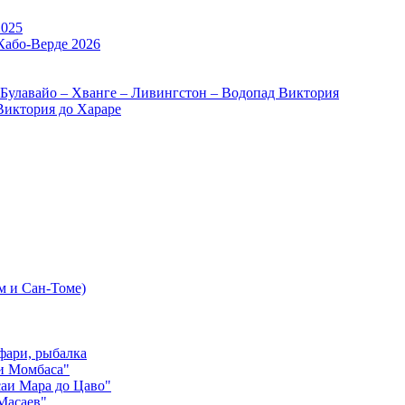
2025
Кабо-Верде 2026
 Булавайо – Хванге – Ливингстон – Водопад Виктория
Виктория до Хараре
м и Сан-Томе)
фари, рыбалка
и Момбаса"
аи Мара до Цаво"
Масаев"