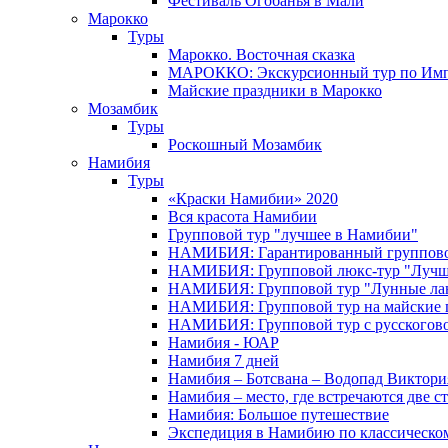
Фестиваль Огобанья в Мали
Марокко
Туры
Марокко. Восточная сказка
МАРОККО: Экскурсионный тур по Имп
Майские праздники в Марокко
Мозамбик
Туры
Роскошный Мозамбик
Намибия
Туры
«Краски Намибии» 2020
Вся красота Намибии
Групповой тур "лучшее в Намибии"
НАМИБИЯ: Гарантированный группово
НАМИБИЯ: Групповой люкс-тур "Лучше
НАМИБИЯ: Групповой тур "Лунные ла
НАМИБИЯ: Групповой тур на майские 
НАМИБИЯ: Групповой тур с русского
Намибия - ЮАР
Намибия 7 дней
Намибия – Ботсвана – Водопад Виктория
Намибия – место, где встречаются две с
Намибия: Большое путешествие
Экспедиция в Намибию по классическо