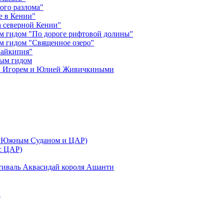
ого разлома"
е в Кении"
 северной Кении"
м гидом "По дороге рифтовой долины"
м гидом "Священное озеро"
Лайкипия"
ным гидом
ми Игорем и Юлией Живичкиными
 с Южным Суданом и ЦАР)
 с ЦАР)
тиваль Аквасидай короля Ашанти
и