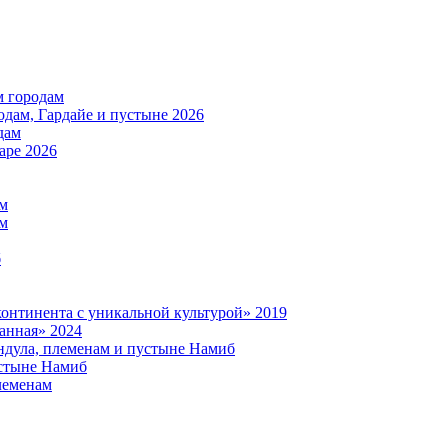
м городам
дам, Гардайе и пустыне 2026
дам
аре 2026
ам
ам
б
нтинента с уникальной культурой» 2019
анная» 2024
дула, племенам и пустыне Намиб
стыне Намиб
леменам