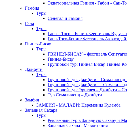
Экваториальная Гвинея - Габон - Сан-Т
Гамбия
Туры
Сенегал и Гамбия
Гана
Туры
Гана – Того – Бенин. Фестиваль Вуду, я
Гана-Того-Бенин: Фестиваль Аквасидай
Гвинея-Бисау
Туры
ГВИНЕЯ-БИСАУ – фестиваль Септуаг
Гвинея-Бисау
Групповой тур: Гвинея-Бисау, Гвинея-К
Джибути
Туры
Групповой тур: Джибути – Cомалиленд 
Групповой тур: Джибути — Сомалиленд
Групповой тур: Эритрея – Джибути – С
Тур Cомалиленд – Джибути
Замбия
ЗАМБИЯ - МАЛАВИ: Церемония Куламба
Западная Сахара
Туры
Рекламный тур в Западную Сахару и М
Западная Сахара - Мавритания