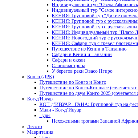
Индивидуальный тур "Озера Африканск
Индивидуальный тур "Самое интересно
КЕНИЯ: Групповой тур "Дикие племена
КЕНИЯ: Групповой тур с русскоязычны
КЕНИЯ: Групповой тур с русскоязычны
КЕНИЯ: Индивидуальный тур "Плато 
КЕНИЯ: Новогодний тур с русскоязыч
КЕНИЯ: Сафари-тур с тревел-блогера
Путешествие из Кении в Танзанию
Сафари в Кении и Танзании
Сафари и океан
Слоновья тропа
У берегов реки Эвасо Нгиро
Конго (ДРК)
Путешествие по Конго и Конго
Путешествие по Конго-Киншасе (сочетается
Путешествие по двум Конго 2025 (сочетается
Кот-д'Ивуар
КОТ-д’ИВУАР - ГАНА: Групповой тур на фес
Мали - Кот-д’Ивуар
Туры
Нехожеными тропами Западной Африк
Лесото
Мавритания
Туры