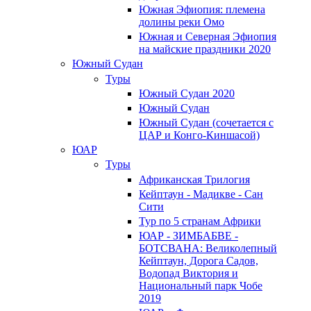
Южная Эфиопия: племена
долины реки Омо
Южная и Северная Эфиопия
на майские праздники 2020
Южный Судан
Туры
Южный Cудан 2020
Южный Cудан
Южный Судан (сочетается с
ЦАР и Конго-Киншасой)
ЮАР
Туры
Африканская Трилогия
Кейптаун - Мадикве - Сан
Сити
Тур по 5 странам Африки
ЮАР - ЗИМБАБВЕ -
БОТСВАНА: Великолепный
Кейптаун, Дорога Садов,
Водопад Виктория и
Национальный парк Чобе
2019