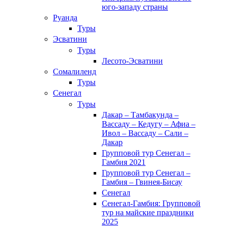
юго-западу страны
Руанда
Туры
Эсватини
Туры
Лесото-Эсватини
Сомалиленд
Туры
Сенегал
Туры
Дакар – Тамбакунда –
Вассаду – Кедугу – Афиа –
Ивол – Вассаду – Сали –
Дакар
Групповой тур Сенегал –
Гамбия 2021
Групповой тур Сенегал –
Гамбия – Гвинея-Бисау
Сенегал
Сенегал-Гамбия: Групповой
тур на майские праздники
2025