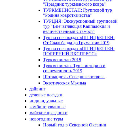
"Праздник туркменского ковра"
ТУРКМЕНИСТАН: Групповой тур
"Родина ковроткачества"
ТУРЦИЯ: Экскурсионный групповой
тур "Впечатляющая Каппадокия и
величественный Стамбул"
Тур на снегоходах «ШПИЦБЕРГЕН:
От Свальбарда до Груманта» 2019
Тур на снегоходах «ШПИЦБЕРГЕН:
ПОЛЯРНЫЙ ЭКСПРЕСС»
Туркменистан 2018
Туркменистан. Тур в историю и
современность 2019
Шотландия - Северные острова
Экзотическая Мьянма
дайвинг
деловые поездки
индивидуальные
комбинированные
майские праздники
новогодние туры
Новый год в Северной Океании