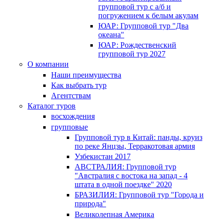
групповой тур с а/б и
погружением к белым акулам
ЮАР: Групповой тур "Два
океана"
ЮАР: Рождественский
групповой тур 2027
О компании
Наши преимущества
Как выбрать тур
Агентствам
Каталог туров
восхождения
групповые
Групповой тур в Китай: панды, круиз
по реке Янцзы, Терракотовая армия
Узбекистан 2017
АВСТРАЛИЯ: Групповой тур
"Австралия с востока на запад - 4
штата в одной поездке" 2020
БРАЗИЛИЯ: Групповой тур "Города и
природа"
Великолепная Америка