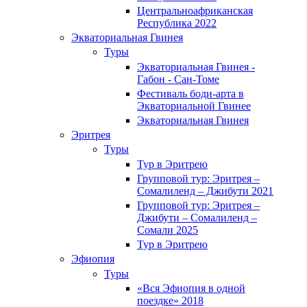
Центральноафриканская
Республика 2022
Экваториальная Гвинея
Туры
Экваториальная Гвинея -
Габон - Сан-Томе
Фестиваль боди-арта в
Экваториальной Гвинее
Экваториальная Гвинея
Эритрея
Туры
Тур в Эритрею
Групповой тур: Эритрея –
Cомалиленд – Джибути 2021
Групповой тур: Эритрея –
Джибути – Сомалиленд –
Сомали 2025
Тур в Эритрею
Эфиопия
Туры
«Вся Эфиопия в одной
поездке» 2018