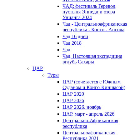
ЧАД: фестиваль Геревол,
пустыня Эннеди и озера
Унианга 2024
Чад - Центральноафриканская
республика - Конго - Ангола
Чад 16 дней
Чад 2018
Чад
Чад. Настоящая экспедиция
вглубь Сахары
ЦАР
Туры
ЦАР (сочетается с Южным
Суданом и Конго-Киншасой)
ЦАР 2020
ЦАР 2026
ЦАР 2026, ноябрь
ЦАР, март - апрель 2026
Центрально-Африканская
республика
Центральноафриканская
Республика 2021