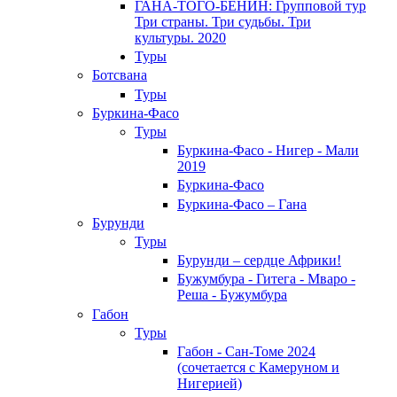
ГАНА-ТОГО-БЕНИН: Групповой тур
Три страны. Три судьбы. Три
культуры. 2020
Туры
Ботсвана
Туры
Буркина-Фасо
Туры
Буркина-Фасо - Нигер - Мали
2019
Буркина-Фасо
Буркина-Фасо – Гана
Бурунди
Туры
Бурунди – сердце Африки!
Бужумбура - Гитега - Мваро -
Реша - Бужумбура
Габон
Туры
Габон - Сан-Томе 2024
(сочетается с Камеруном и
Нигерией)