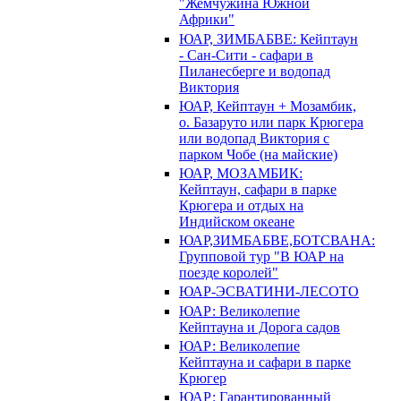
"Жемчужина Южной
Африки"
ЮАР, ЗИМБАБВЕ: Кейптаун
- Сан-Сити - сафари в
Пиланесберге и водопад
Виктория
ЮАР, Кейптаун + Мозамбик,
о. Базаруто или парк Крюгера
или водопад Виктория с
парком Чобе (на майские)
ЮАР, МОЗАМБИК:
Кейптаун, сафари в парке
Крюгера и отдых на
Индийском океане
ЮАР,ЗИМБАБВЕ,БОТСВАНА:
Групповой тур "В ЮАР на
поезде королей"
ЮАР-ЭСВАТИНИ-ЛЕСОТО
ЮАР: Великолепие
Кейптауна и Дорога садов
ЮАР: Великолепие
Кейптауна и сафари в парке
Крюгер
ЮАР: Гарантированный