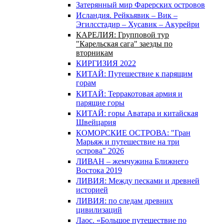
Затерянный мир Фарерских островов
Исландия. Рейкьявик – Вик –
Эгилсстадир – Хусавик – Акурейри
КАРЕЛИЯ: Групповой тур
"Карельская сага" заезды по
вторникам
КИРГИЗИЯ 2022
КИТАЙ: Путешествие к парящим
горам
КИТАЙ: Терракотовая армия и
парящие горы
КИТАЙ: горы Аватара и китайская
Швейцария
КОМОРСКИЕ ОСТРОВА: "Гран
Марьяж и путешествие на три
острова" 2026
ЛИВАН – жемчужина Ближнего
Востока 2019
ЛИВИЯ: Между песками и древней
историей
ЛИВИЯ: по следам древних
цивилизаций
Лаос. «Большое путешествие по