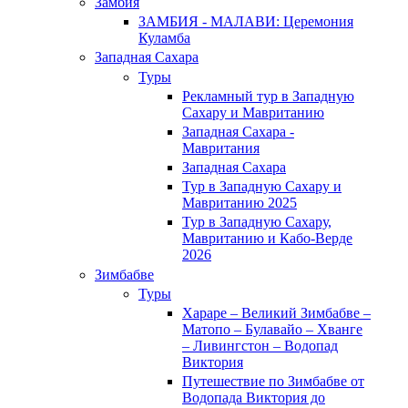
Замбия
ЗАМБИЯ - МАЛАВИ: Церемония
Куламба
Западная Сахара
Туры
Рекламный тур в Западную
Сахару и Мавританию
Западная Сахара -
Мавритания
Западная Сахара
Тур в Западную Сахару и
Мавританию 2025
Тур в Западную Сахару,
Мавританию и Кабо-Верде
2026
Зимбабве
Туры
Хараре – Великий Зимбабве –
Матопо – Булавайо – Хванге
– Ливингстон – Водопад
Виктория
Путешествие по Зимбабве от
Водопада Виктория до