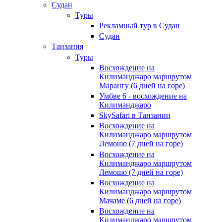
Судан
Туры
Рекламный тур в Cудан
Cудан
Танзания
Туры
Восхождение на
Килиманджаро маршрутом
Марангу (6 дней на горе)
Умбве 6 - восхождение на
Килиманджаро
SkySafari в Танзании
Восхождение на
Килиманджаро маршрутом
Лемошо (7 дней на горе)
Восхождение на
Килиманджаро маршрутом
Лемошо (7 дней на горе)
Восхождение на
Килиманджаро маршрутом
Мачаме (6 дней на горе)
Восхождение на
Килиманджаро маршрутом