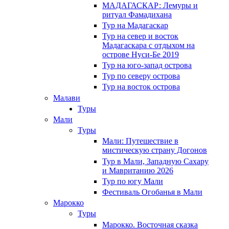
МАДАГАСКАР: Лемуры и
ритуал Фамадихана
Тур на Мадагаскар
Тур на север и восток
Мадагаскара с отдыхом на
острове Нуси-Бе 2019
Тур на юго-запад острова
Тур по северу острова
Тур на восток острова
Малави
Туры
Мали
Туры
Мали: Путешествие в
мистическую страну Догонов
Тур в Мали, Западную Сахару
и Мавританию 2026
Тур по югу Мали
Фестиваль Огобанья в Мали
Марокко
Туры
Марокко. Восточная сказка