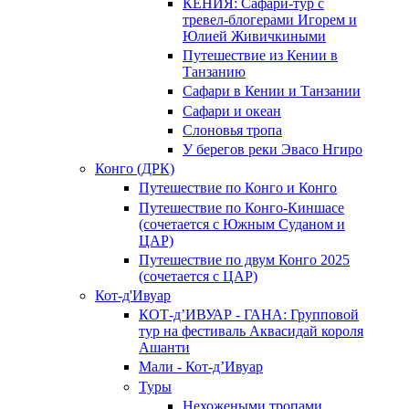
КЕНИЯ: Сафари-тур с
тревел-блогерами Игорем и
Юлией Живичкиными
Путешествие из Кении в
Танзанию
Сафари в Кении и Танзании
Сафари и океан
Слоновья тропа
У берегов реки Эвасо Нгиро
Конго (ДРК)
Путешествие по Конго и Конго
Путешествие по Конго-Киншасе
(сочетается с Южным Суданом и
ЦАР)
Путешествие по двум Конго 2025
(сочетается с ЦАР)
Кот-д'Ивуар
КОТ-д’ИВУАР - ГАНА: Групповой
тур на фестиваль Аквасидай короля
Ашанти
Мали - Кот-д’Ивуар
Туры
Нехожеными тропами