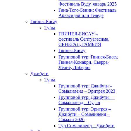
Фестиваль Вуду, январь 2025
Гана-Того-Бенин: Фестиваль
Аквасидай или Геледе
Гвинея-Бисау
Туры
ГВИНЕЯ-БИСАУ –
фестиваль Септуагесима,
СЕНЕГАЛ, ГАМБИЯ
Гвинея-Бисау
Групповой тур: Гвинея-Бисау,
Гвинея-Конакри, Сьерра-
Леоне, Либерия
Джибути
Туры
Групповой тур: Джибути –
Cомалиленд – Эритрея 2023
Групповой тур: Джибути —
Сомалиленд – Судан
Групповой тур: Эритрея –
Джибути – Сомалиленд –
Сомали 2026
Тур Cомалиленд – Джибути