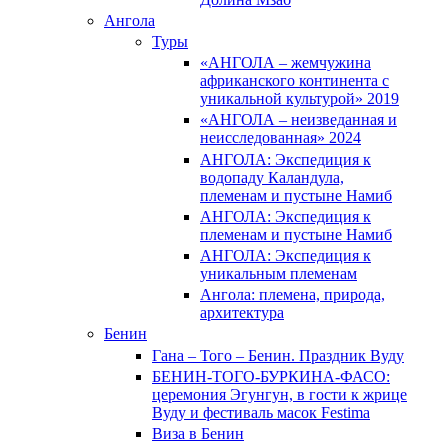
Ангола
Туры
«АНГОЛА – жемчужина
африканского континента с
уникальной культурой» 2019
«АНГОЛА – неизведанная и
неисследованная» 2024
АНГОЛА: Экспедиция к
водопаду Каландула,
племенам и пустыне Намиб
АНГОЛА: Экспедиция к
племенам и пустыне Намиб
АНГОЛА: Экспедиция к
уникальным племенам
Ангола: племена, природа,
архитектура
Бенин
Гана – Того – Бенин. Праздник Вуду
БЕНИН-ТОГО-БУРКИНА-ФАСО:
церемония Эгунгун, в гости к жрице
Вуду и фестиваль масок Festima
Виза в Бенин