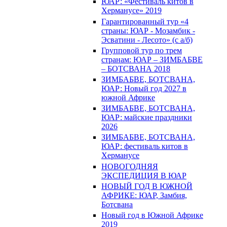
ЮАР: «Фестиваль китов в
Херманусе» 2019
Гарантированный тур «4
страны: ЮАР - Мозамбик -
Эсватини - Лесото» (с а/б)
Групповой тур по трем
странам: ЮАР – ЗИМБАБВЕ
– БОТСВАНА 2018
ЗИМБАБВЕ, БОТСВАНА,
ЮАР: Новый год 2027 в
южной Африке
ЗИМБАБВЕ, БОТСВАНА,
ЮАР: майские праздники
2026
ЗИМБАБВЕ, БОТСВАНА,
ЮАР: фестиваль китов в
Херманусе
НОВОГОДНЯЯ
ЭКСПЕДИЦИЯ В ЮАР
НОВЫЙ ГОД В ЮЖНОЙ
АФРИКЕ: ЮАР, Замбия,
Ботсвана
Новый год в Южной Африке
2019