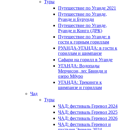
Туры
Путешествие по Уганде 2021
Путешествие по Уганде,
Руанде и Бурунди
Путешествие по Уганде,
Руанде и Конго (ДРК)
Путешествие по Уганде: в
гости к горным гориллам
РУАНДА-УГАНДА: в гости к
гориллам и шимпанзе
Сафари на горилл в Уганде
УГАНДА: Водопады
Мерчисон, лес Бвинди и
озеро Мбуро
УГАНДА: Трекинги к
шимпанзе и гориллам
Чад
Туры
ЧАД: фестиваль Геревол 2024
ЧАД: фестиваль Геревол 2025
ЧАД: фестиваль Геревол 2026
ЧАД: фестиваль Геревол и
пустыня Эннеди 2024