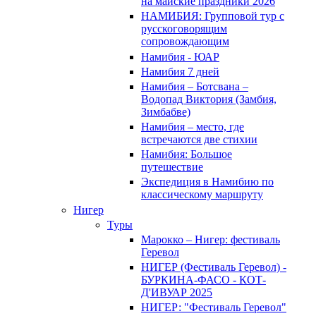
на майские праздники 2026
НАМИБИЯ: Групповой тур с
русскоговорящим
сопровождающим
Намибия - ЮАР
Намибия 7 дней
Намибия – Ботсвана –
Водопад Виктория (Замбия,
Зимбабве)
Намибия – место, где
встречаются две стихии
Намибия: Большое
путешествие
Экспедиция в Намибию по
классическому маршруту
Нигер
Туры
Марокко – Нигер: фестиваль
Геревол
НИГЕР (Фестиваль Геревол) -
БУРКИНА-ФАСО - КОТ-
Д'ИВУАР 2025
НИГЕР: "Фестиваль Геревол"