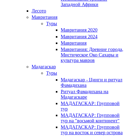
Западной Африки
Лесото
Мавритания
Туры
Мавритания 2020
Мавритания 2024
Мавритания
Мавритания: Древние города,
Мистическое Око Сахары и
культура мавров
Мадагаскар
Туры
Мадагаскар - Цинги и ритуал
Фамадихана
Ритуал Фамадихана на
Мадагаскаре
МАДАГАСКАР: Групповой
тур
МАДАГАСКАР: Групповой
тур на "восьмой континент"
МАДАГАСКАР: Групповой
тур на восток и север острова