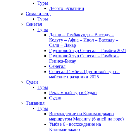
Туры
Лесото-Эсватини
Сомалиленд
Туры
Сенегал
Туры
Дакар – Тамбакунда – Вассаду –
Кедугу – Афиа – Ивол – Вассаду –
Сали – Дакар
Групповой тур Сенегал – Гамбия 2021
Групповой тур Сенегал – Гамбия –
Гвинея-Бисау
Сенегал
Сенегал-Гамбия: Групповой тур на
майские праздники 2025
Судан
Туры
Рекламный тур в Cудан
Cудан
Танзания
Туры
Восхождение на Килиманджаро
маршрутом Марангу (6 дней на горе)
Умбве 6 - восхождение на
Килиманджаро