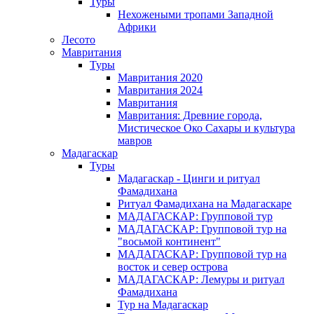
Туры
Нехожеными тропами Западной
Африки
Лесото
Мавритания
Туры
Мавритания 2020
Мавритания 2024
Мавритания
Мавритания: Древние города,
Мистическое Око Сахары и культура
мавров
Мадагаскар
Туры
Мадагаскар - Цинги и ритуал
Фамадихана
Ритуал Фамадихана на Мадагаскаре
МАДАГАСКАР: Групповой тур
МАДАГАСКАР: Групповой тур на
"восьмой континент"
МАДАГАСКАР: Групповой тур на
восток и север острова
МАДАГАСКАР: Лемуры и ритуал
Фамадихана
Тур на Мадагаскар