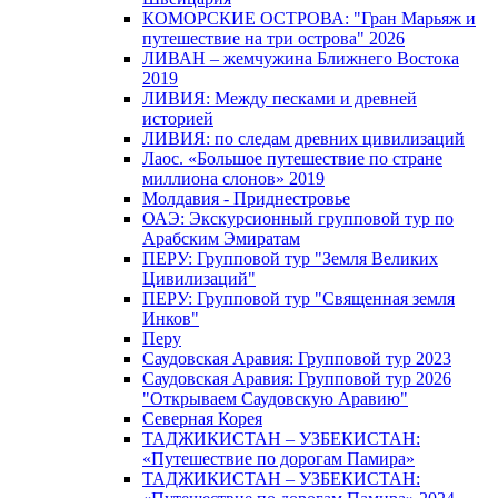
КОМОРСКИЕ ОСТРОВА: "Гран Марьяж и
путешествие на три острова" 2026
ЛИВАН – жемчужина Ближнего Востока
2019
ЛИВИЯ: Между песками и древней
историей
ЛИВИЯ: по следам древних цивилизаций
Лаос. «Большое путешествие по стране
миллиона слонов» 2019
Молдавия - Приднестровье
ОАЭ: Экскурсионный групповой тур по
Арабским Эмиратам
ПЕРУ: Групповой тур "Земля Великих
Цивилизаций"
ПЕРУ: Групповой тур "Священная земля
Инков"
Перу
Саудовская Аравия: Групповой тур 2023
Саудовская Аравия: Групповой тур 2026
"Открываем Саудовскую Аравию"
Северная Корея
ТАДЖИКИСТАН – УЗБЕКИСТАН:
«Путешествие по дорогам Памира»
ТАДЖИКИСТАН – УЗБЕКИСТАН: