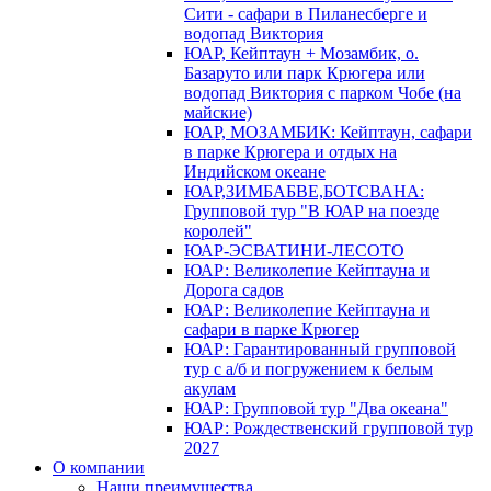
Сити - сафари в Пиланесберге и
водопад Виктория
ЮАР, Кейптаун + Мозамбик, о.
Базаруто или парк Крюгера или
водопад Виктория с парком Чобе (на
майские)
ЮАР, МОЗАМБИК: Кейптаун, сафари
в парке Крюгера и отдых на
Индийском океане
ЮАР,ЗИМБАБВЕ,БОТСВАНА:
Групповой тур "В ЮАР на поезде
королей"
ЮАР-ЭСВАТИНИ-ЛЕСОТО
ЮАР: Великолепие Кейптауна и
Дорога садов
ЮАР: Великолепие Кейптауна и
сафари в парке Крюгер
ЮАР: Гарантированный групповой
тур с а/б и погружением к белым
акулам
ЮАР: Групповой тур "Два океана"
ЮАР: Рождественский групповой тур
2027
О компании
Наши преимущества