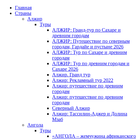
Главная
Страны
Алжир
Туры
АЛЖИР: Гранд-тур по Сахаре и
древним городам
АЛЖИР: Путешествие по северным
городам, Гардайе и пустыне 2026
АЛЖИР: Тур по Сахаре и древним
городам
АЛЖИР: Тур по древним городам и
Сахаре 2026
Алжир. Гранд тур
Алжир: Рекламный тур 2022
Алжир: путешествие по древним
городам
Алжир: путешествие по древним
городам
Северный Алжир
Алжир: Тассилин-Аджер и Долина
Мзаб
Ангола
Туры
«АНГОЛА – жемчужина африканского