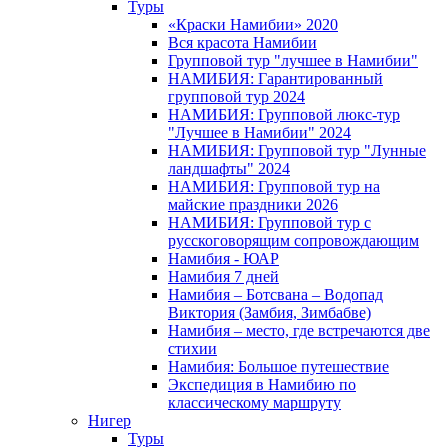
Туры
«Краски Намибии» 2020
Вся красота Намибии
Групповой тур "лучшее в Намибии"
НАМИБИЯ: Гарантированный
групповой тур 2024
НАМИБИЯ: Групповой люкс-тур
"Лучшее в Намибии" 2024
НАМИБИЯ: Групповой тур "Лунные
ландшафты" 2024
НАМИБИЯ: Групповой тур на
майские праздники 2026
НАМИБИЯ: Групповой тур с
русскоговорящим сопровождающим
Намибия - ЮАР
Намибия 7 дней
Намибия – Ботсвана – Водопад
Виктория (Замбия, Зимбабве)
Намибия – место, где встречаются две
стихии
Намибия: Большое путешествие
Экспедиция в Намибию по
классическому маршруту
Нигер
Туры