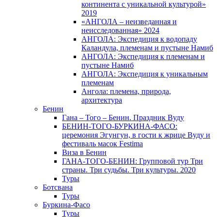
континента с уникальной культурой»
2019
«АНГОЛА – неизведанная и
неисследованная» 2024
АНГОЛА: Экспедиция к водопаду
Каландула, племенам и пустыне Намиб
АНГОЛА: Экспедиция к племенам и
пустыне Намиб
АНГОЛА: Экспедиция к уникальным
племенам
Ангола: племена, природа,
архитектура
Бенин
Гана – Того – Бенин. Праздник Вуду
БЕНИН-ТОГО-БУРКИНА-ФАСО:
церемония Эгунгун, в гости к жрице Вуду и
фестиваль масок Festima
Виза в Бенин
ГАНА-ТОГО-БЕНИН: Групповой тур Три
страны. Три судьбы. Три культуры. 2020
Туры
Ботсвана
Туры
Буркина-Фасо
Туры