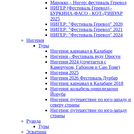
Марокко – Нигер: фестиваль Геревол
НИГЕР (Фестиваль Геревол) -
БУРКИНА-ФАСО - КОТ-Д'ИВУАР
2025
НИГЕР: "Фестиваль Геревол" 2020
НИГЕР: "Фестиваль Геревол" 2021
НИГЕР: "Фестиваль Геревол" 2024
Нигерия
Туры
Нигерия: карнавал в Калабаре
Нигерия - Фестиваль вуду Оросун
Нигерия 2024 (сочетается с
Камеруном, Габоном и Сан-Томе)
Нигерия 2025
Нигерия 2026 Фестиваль Дурбар
Нигерия: карнавал в Калабаре 2018
Нигерия: колыбель цивилизации
Йоруба
Нигерия: путешествие по юго-западу и
северу страны
Нигерия: путешествие по юго-западу
страны
Руанда
Туры
Эсватини