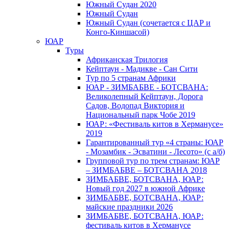
Южный Cудан 2020
Южный Cудан
Южный Судан (сочетается с ЦАР и
Конго-Киншасой)
ЮАР
Туры
Африканская Трилогия
Кейптаун - Мадикве - Сан Сити
Тур по 5 странам Африки
ЮАР - ЗИМБАБВЕ - БОТСВАНА:
Великолепный Кейптаун, Дорога
Садов, Водопад Виктория и
Национальный парк Чобе 2019
ЮАР: «Фестиваль китов в Херманусе»
2019
Гарантированный тур «4 страны: ЮАР
- Мозамбик - Эсватини - Лесото» (с а/б)
Групповой тур по трем странам: ЮАР
– ЗИМБАБВЕ – БОТСВАНА 2018
ЗИМБАБВЕ, БОТСВАНА, ЮАР:
Новый год 2027 в южной Африке
ЗИМБАБВЕ, БОТСВАНА, ЮАР:
майские праздники 2026
ЗИМБАБВЕ, БОТСВАНА, ЮАР:
фестиваль китов в Херманусе