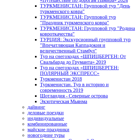
«Путешествие по дорогам Памира» 2024
ТУРКМЕНИСТАН: Групповой тур "День
туркменского ковра"
ТУРКМЕНИСТАН: Групповой тур
"Праздник туркменского ковра"
ТУРКМЕНИСТАН: Групповой тур "Родина
ковроткачества"
ТУРЦИЯ: Экскурсионный групповой тур
"Впечатляющая Каппадокия и
величественный Стамбул"
Тур на снегоходах «ШПИЦБЕРГЕН: От
Свальбарда до Груманта» 2019
Тур на снегоходах «ШПИЦБЕРГЕН:
ПОЛЯРНЫЙ ЭКСПРЕСС»
Туркменистан 2018
Туркменистан. Тур в историю и
современность 2019
Шотландия - Северные острова
Экзотическая Мьянма
дайвинг
деловые поездки
индивидуальные
комбинированные
майские праздники
новогодние туры