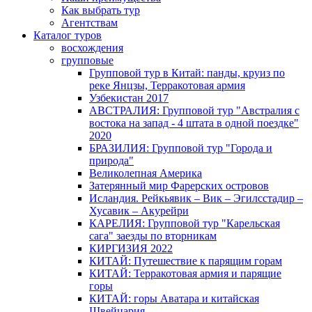
Как выбрать тур
Агентствам
Каталог туров
восхождения
групповые
Групповой тур в Китай: панды, круиз по
реке Янцзы, Терракотовая армия
Узбекистан 2017
АВСТРАЛИЯ: Групповой тур "Австралия с
востока на запад - 4 штата в одной поездке"
2020
БРАЗИЛИЯ: Групповой тур "Города и
природа"
Великолепная Америка
Затерянный мир Фарерских островов
Исландия. Рейкьявик – Вик – Эгилсстадир –
Хусавик – Акурейри
КАРЕЛИЯ: Групповой тур "Карельская
сага" заезды по вторникам
КИРГИЗИЯ 2022
КИТАЙ: Путешествие к парящим горам
КИТАЙ: Терракотовая армия и парящие
горы
КИТАЙ: горы Аватара и китайская
Швейцария