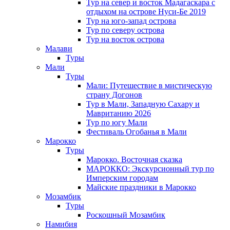
Тур на север и восток Мадагаскара с
отдыхом на острове Нуси-Бе 2019
Тур на юго-запад острова
Тур по северу острова
Тур на восток острова
Малави
Туры
Мали
Туры
Мали: Путешествие в мистическую
страну Догонов
Тур в Мали, Западную Сахару и
Мавританию 2026
Тур по югу Мали
Фестиваль Огобанья в Мали
Марокко
Туры
Марокко. Восточная сказка
МАРОККО: Экскурсионный тур по
Имперским городам
Майские праздники в Марокко
Мозамбик
Туры
Роскошный Мозамбик
Намибия