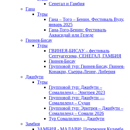
Сенегал и Гамбия
Гана
Туры
Гана – Того – Бенин. Фестиваль Вуду,
январь 2025
Гана-Того-Бенин: Фестиваль
Аквасидай или Геледе
Гвинея-Бисау
Туры
ГВИНЕЯ-БИСАУ – фестиваль
Септуагесима, СЕНЕГАЛ, ГАМБИЯ
Гвинея-Бисау
Групповой тур: Гвинея-Бисау, Гвинея-
Конакри, Сьерра-Леоне, Либерия
Джибути
Туры
Групповой тур: Джибути –
Cомалиленд – Эритрея 2023
Групповой тур: Джибути —
Сомалиленд – Судан
Групповой тур: Эритрея – Джибути –
Сомалиленд – Сомали 2026
Тур Cомалиленд – Джибути
Замбия
ЗАМБИЯ - МАЛАВИ: Церемония Куламба