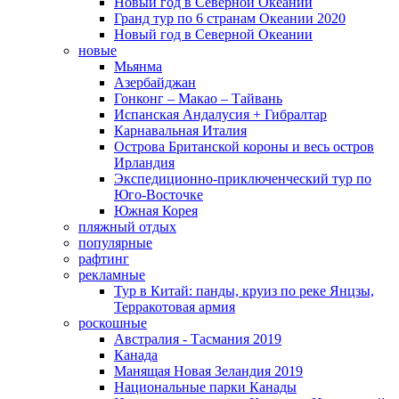
Новый год в Северной Океании
Гранд тур по 6 странам Океании 2020
Новый год в Северной Океании
новые
Мьянма
Азербайджан
Гонконг – Макао – Тайвань
Испанская Андалусия + Гибралтар
Карнавальная Италия
Острова Британской короны и весь остров
Ирландия
Экспедиционно-приключенческий тур по
Юго-Восточке
Южная Корея
пляжный отдых
популярные
рафтинг
рекламные
Тур в Китай: панды, круиз по реке Янцзы,
Терракотовая армия
роскошные
Австралия - Тасмания 2019
Канада
Манящая Новая Зеландия 2019
Национальные парки Канады