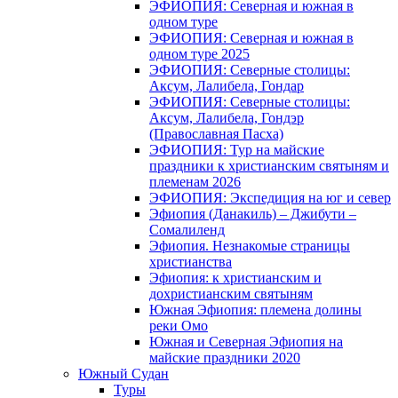
ЭФИОПИЯ: Северная и южная в
одном туре
ЭФИОПИЯ: Северная и южная в
одном туре 2025
ЭФИОПИЯ: Северные столицы:
Аксум, Лалибела, Гондар
ЭФИОПИЯ: Северные столицы:
Аксум, Лалибела, Гондэр
(Православная Пасха)
ЭФИОПИЯ: Тур на майские
праздники к христианским святыням и
племенам 2026
ЭФИОПИЯ: Экспедиция на юг и север
Эфиопия (Данакиль) – Джибути –
Cомалиленд
Эфиопия. Незнакомые страницы
христианства
Эфиопия: к христианским и
дохристианским святыням
Южная Эфиопия: племена долины
реки Омо
Южная и Северная Эфиопия на
майские праздники 2020
Южный Судан
Туры