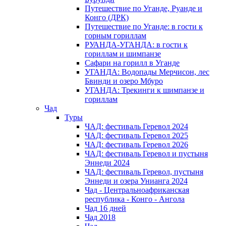
Путешествие по Уганде, Руанде и
Конго (ДРК)
Путешествие по Уганде: в гости к
горным гориллам
РУАНДА-УГАНДА: в гости к
гориллам и шимпанзе
Сафари на горилл в Уганде
УГАНДА: Водопады Мерчисон, лес
Бвинди и озеро Мбуро
УГАНДА: Трекинги к шимпанзе и
гориллам
Чад
Туры
ЧАД: фестиваль Геревол 2024
ЧАД: фестиваль Геревол 2025
ЧАД: фестиваль Геревол 2026
ЧАД: фестиваль Геревол и пустыня
Эннеди 2024
ЧАД: фестиваль Геревол, пустыня
Эннеди и озера Унианга 2024
Чад - Центральноафриканская
республика - Конго - Ангола
Чад 16 дней
Чад 2018