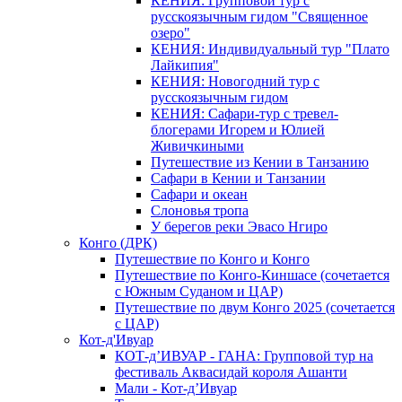
КЕНИЯ: Групповой тур с
русскоязычным гидом "Священное
озеро"
КЕНИЯ: Индивидуальный тур "Плато
Лайкипия"
КЕНИЯ: Новогодний тур с
русскоязычным гидом
КЕНИЯ: Сафари-тур с тревел-
блогерами Игорем и Юлией
Живичкиными
Путешествие из Кении в Танзанию
Сафари в Кении и Танзании
Сафари и океан
Слоновья тропа
У берегов реки Эвасо Нгиро
Конго (ДРК)
Путешествие по Конго и Конго
Путешествие по Конго-Киншасе (сочетается
с Южным Суданом и ЦАР)
Путешествие по двум Конго 2025 (сочетается
с ЦАР)
Кот-д'Ивуар
КОТ-д’ИВУАР - ГАНА: Групповой тур на
фестиваль Аквасидай короля Ашанти
Мали - Кот-д’Ивуар