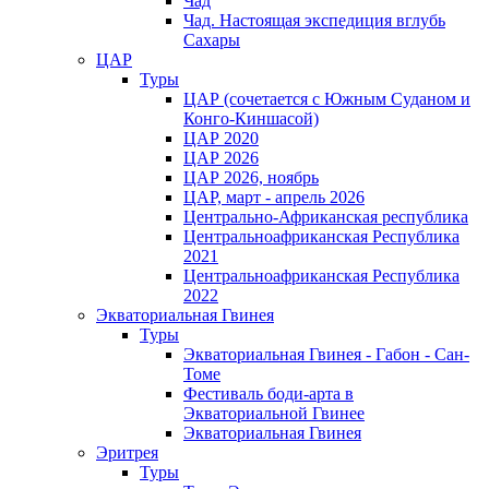
Чад
Чад. Настоящая экспедиция вглубь
Сахары
ЦАР
Туры
ЦАР (сочетается с Южным Суданом и
Конго-Киншасой)
ЦАР 2020
ЦАР 2026
ЦАР 2026, ноябрь
ЦАР, март - апрель 2026
Центрально-Африканская республика
Центральноафриканская Республика
2021
Центральноафриканская Республика
2022
Экваториальная Гвинея
Туры
Экваториальная Гвинея - Габон - Сан-
Томе
Фестиваль боди-арта в
Экваториальной Гвинее
Экваториальная Гвинея
Эритрея
Туры