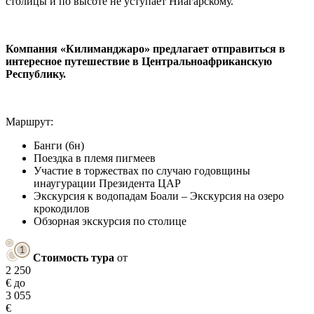
столицы и по высоте не уступает Ниагарскому.
Компания «Килиманджаро» предлагает отправиться в
интересное путешествие в Центральноафриканскую
Республику.
Маршрут:
Банги (6н)
Поездка в племя пигмеев
Участие в торжествах по случаю годовщины
инаугурации Президента ЦАР
Экскурсия к водопадам Боали – Экскурсия на озеро
крокодилов
Обзорная экскурсия по столице
Стоимость тура
от
2 250
€
до
3 055
€