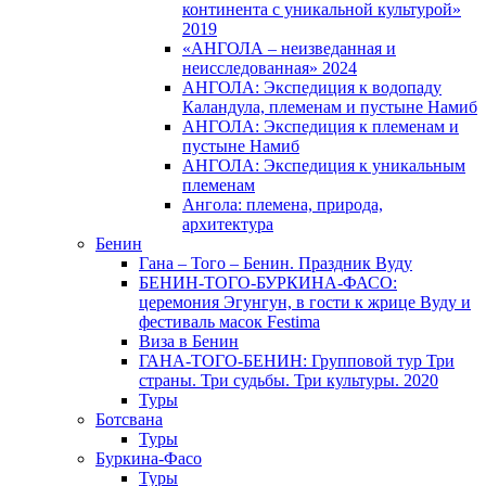
континента с уникальной культурой»
2019
«АНГОЛА – неизведанная и
неисследованная» 2024
АНГОЛА: Экспедиция к водопаду
Каландула, племенам и пустыне Намиб
АНГОЛА: Экспедиция к племенам и
пустыне Намиб
АНГОЛА: Экспедиция к уникальным
племенам
Ангола: племена, природа,
архитектура
Бенин
Гана – Того – Бенин. Праздник Вуду
БЕНИН-ТОГО-БУРКИНА-ФАСО:
церемония Эгунгун, в гости к жрице Вуду и
фестиваль масок Festima
Виза в Бенин
ГАНА-ТОГО-БЕНИН: Групповой тур Три
страны. Три судьбы. Три культуры. 2020
Туры
Ботсвана
Туры
Буркина-Фасо
Туры