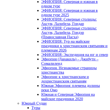
ЭФИОПИЯ: Северная и южная в
одном туре
ЭФИОПИЯ: Северная и южная в
одном туре 2025
ЭФИОПИЯ: Северные столицы:
Аксум, Лалибела, Гондар
ЭФИОПИЯ: Северные столицы:
Аксум, Лалибела, Гондэр
(Православная Пасха)
ЭФИОПИЯ: Тур на майские
праздники к христианским святыням и
племенам 2026
ЭФИОПИЯ: Экспедиция на юг и север
Эфиопия (Данакиль) – Джибути –
Cомалиленд
Эфиопия. Незнакомые страницы
христианства
Эфиопия: к христианским и
дохристианским святыням
Южная Эфиопия: племена долины
реки Омо
Южная и Северная Эфиопия на
майские праздники 2020
Южный Судан
Туры