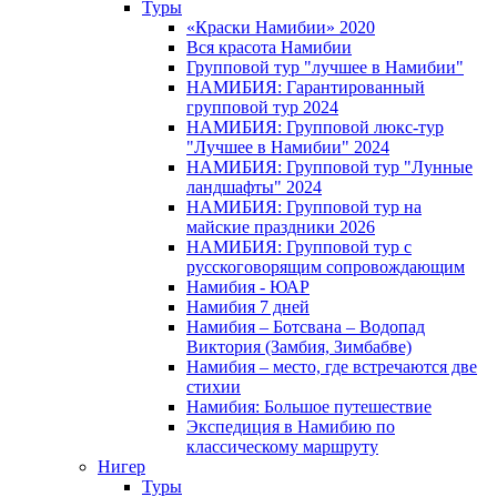
Туры
«Краски Намибии» 2020
Вся красота Намибии
Групповой тур "лучшее в Намибии"
НАМИБИЯ: Гарантированный
групповой тур 2024
НАМИБИЯ: Групповой люкс-тур
"Лучшее в Намибии" 2024
НАМИБИЯ: Групповой тур "Лунные
ландшафты" 2024
НАМИБИЯ: Групповой тур на
майские праздники 2026
НАМИБИЯ: Групповой тур с
русскоговорящим сопровождающим
Намибия - ЮАР
Намибия 7 дней
Намибия – Ботсвана – Водопад
Виктория (Замбия, Зимбабве)
Намибия – место, где встречаются две
стихии
Намибия: Большое путешествие
Экспедиция в Намибию по
классическому маршруту
Нигер
Туры