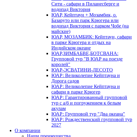
Сити - сафари в Пиланесберге и
водопад Виктория
ЮАР, Кейптаун + Мозамбик, о.
Базаруто или парк Крюгера или
водопад Виктория с парком Чобе (на
майские)
ЮАР, МОЗАМБИК: Кейптаун, сафари
в парке Крюгера и отдых на
Индийском океане
ЮАР,ЗИМБАБВЕ,БОТСВАНА:
Групповой тур "В ЮАР на поезде
королей"
ЮАР-ЭСВАТИНИ-ЛЕСОТО
ЮАР: Великолепие Кейптауна и
Дорога садов
ЮАР: Великолепие Кейптауна и
сафари в парке Крюгер
ЮАР: Гарантированный групповой
тур с а/б и погружением к белым
акулам
ЮАР: Групповой тур "Два океана"
ЮАР: Рождественский групповой тур
2027
О компании
Наши преимущества