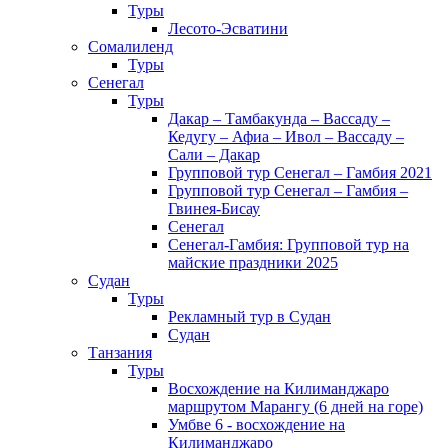
Туры
Лесото-Эсватини
Сомалиленд
Туры
Сенегал
Туры
Дакар – Тамбакунда – Вассаду –
Кедугу – Афиа – Ивол – Вассаду –
Сали – Дакар
Групповой тур Сенегал – Гамбия 2021
Групповой тур Сенегал – Гамбия –
Гвинея-Бисау
Сенегал
Сенегал-Гамбия: Групповой тур на
майские праздники 2025
Судан
Туры
Рекламный тур в Cудан
Cудан
Танзания
Туры
Восхождение на Килиманджаро
маршрутом Марангу (6 дней на горе)
Умбве 6 - восхождение на
Килиманджаро