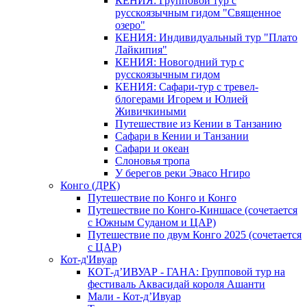
КЕНИЯ: Групповой тур с
русскоязычным гидом "Священное
озеро"
КЕНИЯ: Индивидуальный тур "Плато
Лайкипия"
КЕНИЯ: Новогодний тур с
русскоязычным гидом
КЕНИЯ: Сафари-тур с тревел-
блогерами Игорем и Юлией
Живичкиными
Путешествие из Кении в Танзанию
Сафари в Кении и Танзании
Сафари и океан
Слоновья тропа
У берегов реки Эвасо Нгиро
Конго (ДРК)
Путешествие по Конго и Конго
Путешествие по Конго-Киншасе (сочетается
с Южным Суданом и ЦАР)
Путешествие по двум Конго 2025 (сочетается
с ЦАР)
Кот-д'Ивуар
КОТ-д’ИВУАР - ГАНА: Групповой тур на
фестиваль Аквасидай короля Ашанти
Мали - Кот-д’Ивуар