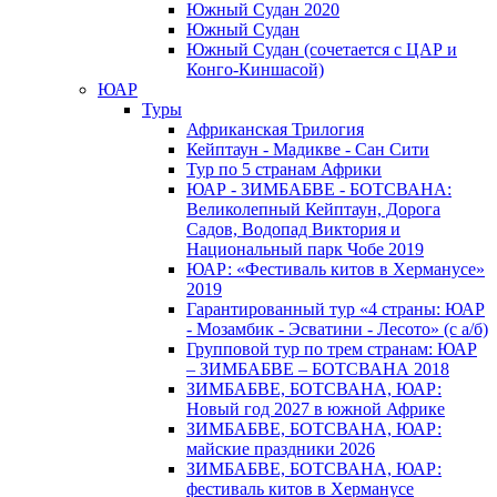
Южный Cудан 2020
Южный Cудан
Южный Судан (сочетается с ЦАР и
Конго-Киншасой)
ЮАР
Туры
Африканская Трилогия
Кейптаун - Мадикве - Сан Сити
Тур по 5 странам Африки
ЮАР - ЗИМБАБВЕ - БОТСВАНА:
Великолепный Кейптаун, Дорога
Садов, Водопад Виктория и
Национальный парк Чобе 2019
ЮАР: «Фестиваль китов в Херманусе»
2019
Гарантированный тур «4 страны: ЮАР
- Мозамбик - Эсватини - Лесото» (с а/б)
Групповой тур по трем странам: ЮАР
– ЗИМБАБВЕ – БОТСВАНА 2018
ЗИМБАБВЕ, БОТСВАНА, ЮАР:
Новый год 2027 в южной Африке
ЗИМБАБВЕ, БОТСВАНА, ЮАР:
майские праздники 2026
ЗИМБАБВЕ, БОТСВАНА, ЮАР:
фестиваль китов в Херманусе