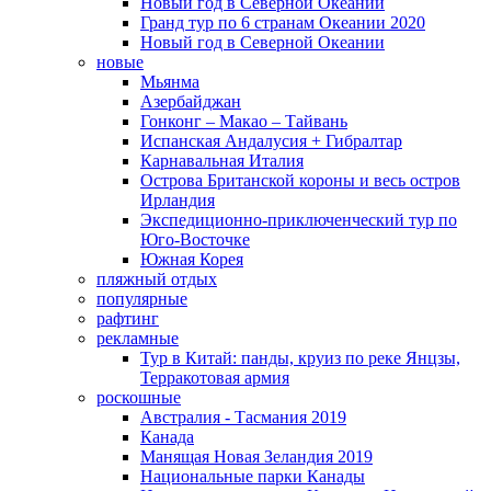
Новый год в Северной Океании
Гранд тур по 6 странам Океании 2020
Новый год в Северной Океании
новые
Мьянма
Азербайджан
Гонконг – Макао – Тайвань
Испанская Андалусия + Гибралтар
Карнавальная Италия
Острова Британской короны и весь остров
Ирландия
Экспедиционно-приключенческий тур по
Юго-Восточке
Южная Корея
пляжный отдых
популярные
рафтинг
рекламные
Тур в Китай: панды, круиз по реке Янцзы,
Терракотовая армия
роскошные
Австралия - Тасмания 2019
Канада
Манящая Новая Зеландия 2019
Национальные парки Канады