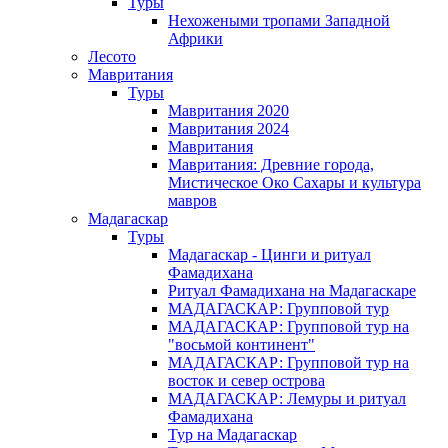
Туры
Нехожеными тропами Западной
Африки
Лесото
Мавритания
Туры
Мавритания 2020
Мавритания 2024
Мавритания
Мавритания: Древние города,
Мистическое Око Сахары и культура
мавров
Мадагаскар
Туры
Мадагаскар - Цинги и ритуал
Фамадихана
Ритуал Фамадихана на Мадагаскаре
МАДАГАСКАР: Групповой тур
МАДАГАСКАР: Групповой тур на
"восьмой континент"
МАДАГАСКАР: Групповой тур на
восток и север острова
МАДАГАСКАР: Лемуры и ритуал
Фамадихана
Тур на Мадагаскар