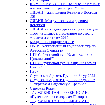
КОМОРСКИЕ ОСТРОВА: "Гран Марьяж и
путешествие на три острова" 2026
ЛИВАН – жемчужина Ближнего Востока
2019
ЛИВИЯ: Между песками и древней
историей
ЛИВИЯ: по следам древних цивилизаций
Лаос. «Большое путешествие по стране
миллиона слонов» 2019
Молдавия - Приднестровье
ОАЭ: Экскурсионный групповой тур по
Арабским Эмиратам
ПЕРУ: Групповой тур "Земля Великих
Цивилизаций"
ПЕРУ: Групповой тур "Священная земля
Инков"
Перу
Саудовская Аравия: Групповой тур 2023
Саудовская Аравия: Групповой тур 2026
"Открываем Саудовскую Аравию"
Северная Корея
ТАДЖИКИСТАН – УЗБЕКИСТАН:
«Путешествие по дорогам Памира»
ТАДЖИКИСТАН – УЗБЕКИСТАН: