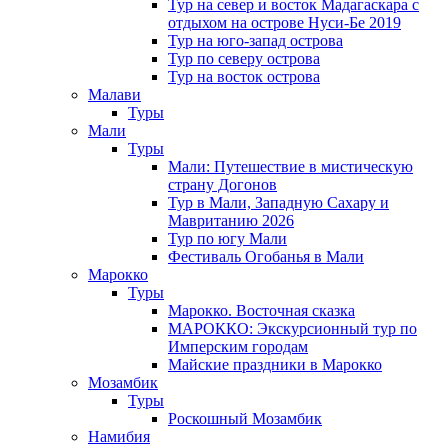
Тур на север и восток Мадагаскара с
отдыхом на острове Нуси-Бе 2019
Тур на юго-запад острова
Тур по северу острова
Тур на восток острова
Малави
Туры
Мали
Туры
Мали: Путешествие в мистическую
страну Догонов
Тур в Мали, Западную Сахару и
Мавританию 2026
Тур по югу Мали
Фестиваль Огобанья в Мали
Марокко
Туры
Марокко. Восточная сказка
МАРОККО: Экскурсионный тур по
Имперским городам
Майские праздники в Марокко
Мозамбик
Туры
Роскошный Мозамбик
Намибия