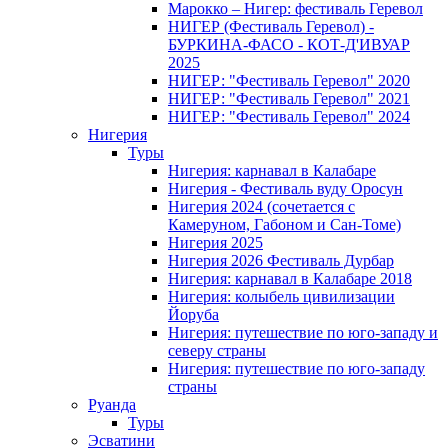
Марокко – Нигер: фестиваль Геревол
НИГЕР (Фестиваль Геревол) -
БУРКИНА-ФАСО - КОТ-Д'ИВУАР
2025
НИГЕР: "Фестиваль Геревол" 2020
НИГЕР: "Фестиваль Геревол" 2021
НИГЕР: "Фестиваль Геревол" 2024
Нигерия
Туры
Нигерия: карнавал в Калабаре
Нигерия - Фестиваль вуду Оросун
Нигерия 2024 (сочетается с
Камеруном, Габоном и Сан-Томе)
Нигерия 2025
Нигерия 2026 Фестиваль Дурбар
Нигерия: карнавал в Калабаре 2018
Нигерия: колыбель цивилизации
Йоруба
Нигерия: путешествие по юго-западу и
северу страны
Нигерия: путешествие по юго-западу
страны
Руанда
Туры
Эсватини