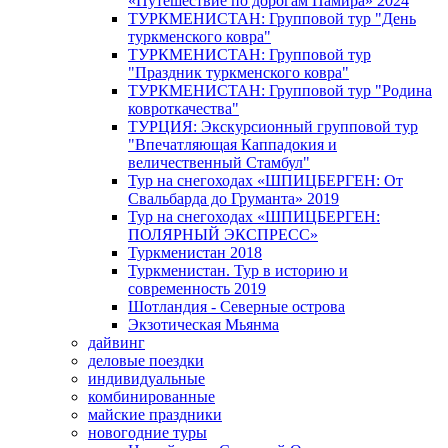
«Путешествие по дорогам Памира» 2024
ТУРКМЕНИСТАН: Групповой тур "День
туркменского ковра"
ТУРКМЕНИСТАН: Групповой тур
"Праздник туркменского ковра"
ТУРКМЕНИСТАН: Групповой тур "Родина
ковроткачества"
ТУРЦИЯ: Экскурсионный групповой тур
"Впечатляющая Каппадокия и
величественный Стамбул"
Тур на снегоходах «ШПИЦБЕРГЕН: От
Свальбарда до Груманта» 2019
Тур на снегоходах «ШПИЦБЕРГЕН:
ПОЛЯРНЫЙ ЭКСПРЕСС»
Туркменистан 2018
Туркменистан. Тур в историю и
современность 2019
Шотландия - Северные острова
Экзотическая Мьянма
дайвинг
деловые поездки
индивидуальные
комбинированные
майские праздники
новогодние туры