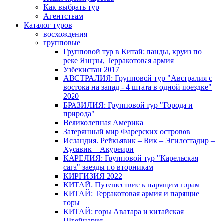
Как выбрать тур
Агентствам
Каталог туров
восхождения
групповые
Групповой тур в Китай: панды, круиз по
реке Янцзы, Терракотовая армия
Узбекистан 2017
АВСТРАЛИЯ: Групповой тур "Австралия с
востока на запад - 4 штата в одной поездке"
2020
БРАЗИЛИЯ: Групповой тур "Города и
природа"
Великолепная Америка
Затерянный мир Фарерских островов
Исландия. Рейкьявик – Вик – Эгилсстадир –
Хусавик – Акурейри
КАРЕЛИЯ: Групповой тур "Карельская
сага" заезды по вторникам
КИРГИЗИЯ 2022
КИТАЙ: Путешествие к парящим горам
КИТАЙ: Терракотовая армия и парящие
горы
КИТАЙ: горы Аватара и китайская
Швейцария