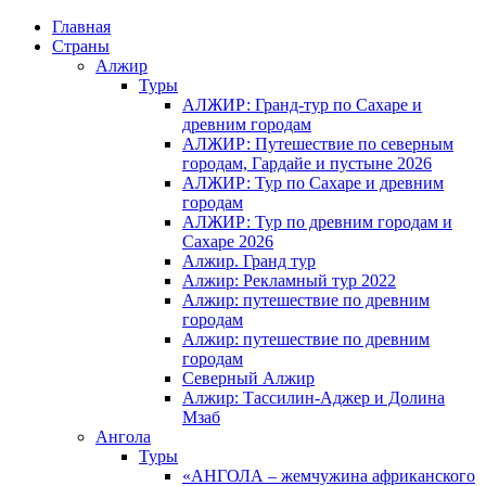
Главная
Страны
Алжир
Туры
АЛЖИР: Гранд-тур по Сахаре и
древним городам
АЛЖИР: Путешествие по северным
городам, Гардайе и пустыне 2026
АЛЖИР: Тур по Сахаре и древним
городам
АЛЖИР: Тур по древним городам и
Сахаре 2026
Алжир. Гранд тур
Алжир: Рекламный тур 2022
Алжир: путешествие по древним
городам
Алжир: путешествие по древним
городам
Северный Алжир
Алжир: Тассилин-Аджер и Долина
Мзаб
Ангола
Туры
«АНГОЛА – жемчужина африканского