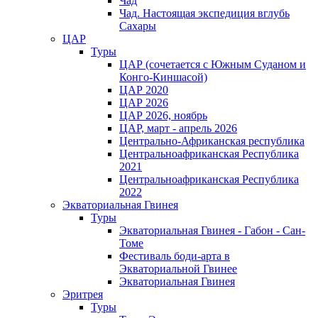
Чад
Чад. Настоящая экспедиция вглубь
Сахары
ЦАР
Туры
ЦАР (сочетается с Южным Суданом и
Конго-Киншасой)
ЦАР 2020
ЦАР 2026
ЦАР 2026, ноябрь
ЦАР, март - апрель 2026
Центрально-Африканская республика
Центральноафриканская Республика
2021
Центральноафриканская Республика
2022
Экваториальная Гвинея
Туры
Экваториальная Гвинея - Габон - Сан-
Томе
Фестиваль боди-арта в
Экваториальной Гвинее
Экваториальная Гвинея
Эритрея
Туры