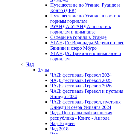
Путешествие по Уганде, Руанде и
Конго (ДРК)
Путешествие по Уганде: в гости к
горным гориллам
РУАНДА-УГАНДА: в гости к
гориллам и шимпанзе
Сафари на горилл в Уганде
УГАНДА: Водопады Мерчисон, лес
Бвинди и озеро Мбуро
УГАНДА: Трекинги к шимпанзе и
гориллам
Чад
Туры
ЧАД: фестиваль Геревол 2024
ЧАД: фестиваль Геревол 2025
ЧАД: фестиваль Геревол 2026
ЧАД: фестиваль Геревол и пустыня
Эннеди 2024
ЧАД: фестиваль Геревол, пустыня
Эннеди и озера Унианга 2024
Чад - Центральноафриканская
республика - Конго - Ангола
Чад 16 дней
Чад 2018