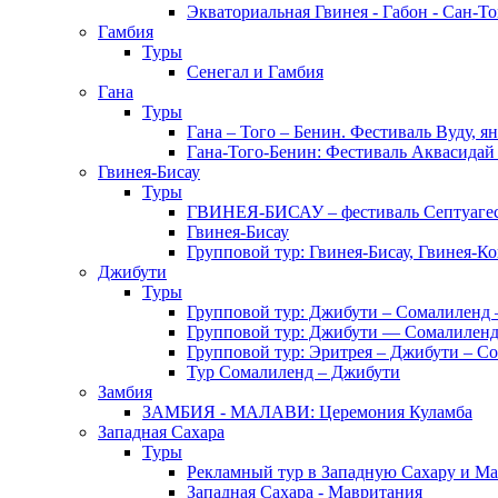
Экваториальная Гвинея - Габон - Сан-Т
Гамбия
Туры
Сенегал и Гамбия
Гана
Туры
Гана – Того – Бенин. Фестиваль Вуду, я
Гана-Того-Бенин: Фестиваль Аквасидай
Гвинея-Бисау
Туры
ГВИНЕЯ-БИСАУ – фестиваль Септуаг
Гвинея-Бисау
Групповой тур: Гвинея-Бисау, Гвинея-К
Джибути
Туры
Групповой тур: Джибути – Cомалиленд 
Групповой тур: Джибути — Сомалиленд
Групповой тур: Эритрея – Джибути – С
Тур Cомалиленд – Джибути
Замбия
ЗАМБИЯ - МАЛАВИ: Церемония Куламба
Западная Сахара
Туры
Рекламный тур в Западную Сахару и М
Западная Сахара - Мавритания