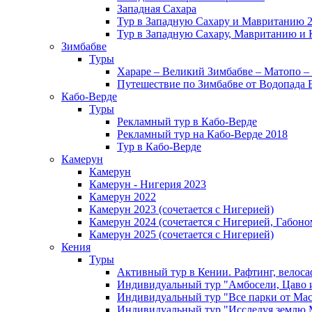
Западная Сахара
Тур в Западную Сахару и Мавританию 
Тур в Западную Сахару, Мавританию и 
Зимбабве
Туры
Хараре – Великий Зимбабве – Матопо –
Путешествие по Зимбабве от Водопада 
Кабо-Верде
Туры
Рекламный тур в Кабо-Верде
Рекламный тур на Кабо-Верде 2018
Тур в Кабо-Верде
Камерун
Камерун
Камерун - Нигерия 2023
Камерун 2022
Камерун 2023 (сочетается с Нигерией)
Камерун 2024 (сочетается с Нигерией, Габоно
Камерун 2025 (сочетается с Нигерией)
Кения
Туры
Активный тур в Кении. Рафтинг, велоса
Индивидуальный тур "Амбосели, Цаво 
Индивидуальный тур "Все парки от Мас
Индивидуальный тур "Исследуя землю 