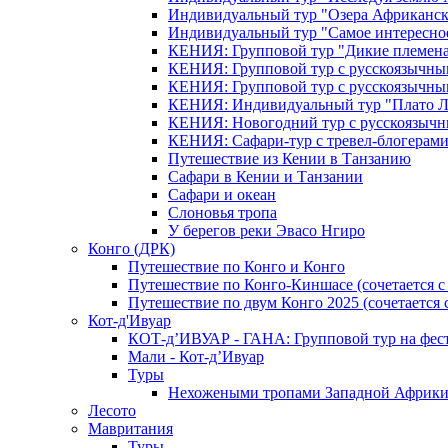
Индивидуальный тур "Озера Африканск
Индивидуальный тур "Самое интересно
КЕНИЯ: Групповой тур "Дикие племена
КЕНИЯ: Групповой тур с русскоязычны
КЕНИЯ: Групповой тур с русскоязычны
КЕНИЯ: Индивидуальный тур "Плато 
КЕНИЯ: Новогодний тур с русскоязыч
КЕНИЯ: Сафари-тур с тревел-блогера
Путешествие из Кении в Танзанию
Сафари в Кении и Танзании
Сафари и океан
Слоновья тропа
У берегов реки Эвасо Нгиро
Конго (ДРК)
Путешествие по Конго и Конго
Путешествие по Конго-Киншасе (сочетается
Путешествие по двум Конго 2025 (сочетается
Кот-д'Ивуар
КОТ-д’ИВУАР - ГАНА: Групповой тур на фес
Мали - Кот-д’Ивуар
Туры
Нехожеными тропами Западной Африк
Лесото
Мавритания
Туры