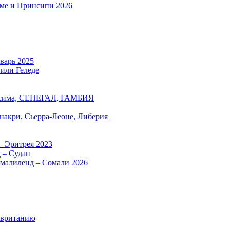
оме и Принсипи 2026
нварь 2025
 или Геледе
есима, СЕНЕГАЛ, ГАМБИЯ
онакри, Сьерра-Леоне, Либерия
– Эритрея 2023
 – Судан
омалиленд – Сомали 2026
авританию