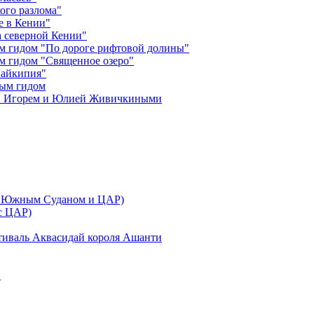
ого разлома"
е в Кении"
 северной Кении"
м гидом "По дороге рифтовой долины"
м гидом "Священное озеро"
Лайкипия"
ным гидом
ми Игорем и Юлией Живичкиными
 с Южным Суданом и ЦАР)
 с ЦАР)
тиваль Аквасидай короля Ашанти
и