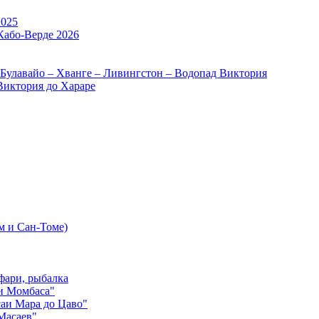
2025
Кабо-Верде 2026
 Булавайо – Хванге – Ливингстон – Водопад Виктория
Виктория до Хараре
м и Сан-Томе)
фари, рыбалка
и Момбаса"
аи Мара до Цаво"
Масаев"