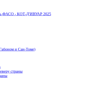
НА-ФАСО - КОТ-Д'ИВУАР 2025
 Габоном и Сан-Томе)
а
северу страны
раны