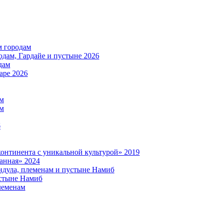
м городам
дам, Гардайе и пустыне 2026
дам
аре 2026
ам
ам
б
нтинента с уникальной культурой» 2019
анная» 2024
дула, племенам и пустыне Намиб
стыне Намиб
леменам