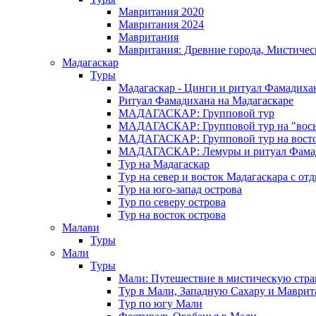
Мавритания 2020
Мавритания 2024
Мавритания
Мавритания: Древние города, Мистичес
Мадагаскар
Туры
Мадагаскар - Цинги и ритуал Фамадиха
Ритуал Фамадихана на Мадагаскаре
МАДАГАСКАР: Групповой тур
МАДАГАСКАР: Групповой тур на "вось
МАДАГАСКАР: Групповой тур на восток
МАДАГАСКАР: Лемуры и ритуал Фама
Тур на Мадагаскар
Тур на север и восток Мадагаскара с от
Тур на юго-запад острова
Тур по северу острова
Тур на восток острова
Малави
Туры
Мали
Туры
Мали: Путешествие в мистическую стр
Тур в Мали, Западную Сахару и Маври
Тур по югу Мали