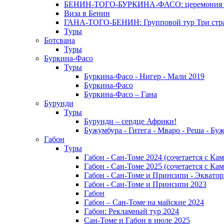
БЕНИН-ТОГО-БУРКИНА-ФАСО: церемония Эгунг
Виза в Бенин
ГАНА-ТОГО-БЕНИН: Групповой тур Три стран
Туры
Ботсвана
Туры
Буркина-Фасо
Туры
Буркина-Фасо - Нигер - Мали 2019
Буркина-Фасо
Буркина-Фасо – Гана
Бурунди
Туры
Бурунди – сердце Африки!
Бужумбура - Гитега - Мваро - Реша - Бу
Габон
Туры
Габон - Сан-Томе 2024 (сочетается с Ка
Габон - Сан-Томе 2025 (сочетается с Ка
Габон - Сан-Томе и Принсипи - Экватор
Габон - Сан-Томе и Принсипи 2023
Габон
Габон – Сан-Томе на майские 2024
Габон: Рекламный тур 2024
Сан-Томе и Габон в июле 2025