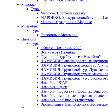
Фестиваль Огобанья в Мали
Марокко
Туры
Марокко. Восточная сказка
МАРОККО: Экскурсионный тур по Имп
Майские праздники в Марокко
Мозамбик
Туры
Роскошный Мозамбик
Намибия
Туры
«Краски Намибии» 2020
Вся красота Намибии
Групповой тур "лучшее в Намибии"
НАМИБИЯ: Гарантированный группово
НАМИБИЯ: Групповой люкс-тур "Лучше
НАМИБИЯ: Групповой тур "Лунные ла
НАМИБИЯ: Групповой тур на майские 
НАМИБИЯ: Групповой тур с русского
Намибия - ЮАР
Намибия 7 дней
Намибия – Ботсвана – Водопад Виктория
Намибия – место, где встречаются две с
Намибия: Большое путешествие
Экспедиция в Намибию по классическо