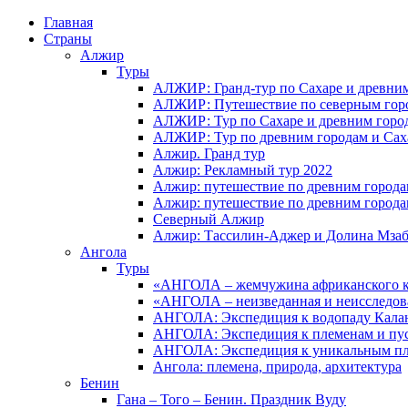
Главная
Страны
Алжир
Туры
АЛЖИР: Гранд-тур по Сахаре и древни
АЛЖИР: Путешествие по северным горо
АЛЖИР: Тур по Сахаре и древним горо
АЛЖИР: Тур по древним городам и Сах
Алжир. Гранд тур
Алжир: Рекламный тур 2022
Алжир: путешествие по древним город
Алжир: путешествие по древним город
Северный Алжир
Алжир: Тассилин-Аджер и Долина Мза
Ангола
Туры
«АНГОЛА – жемчужина африканского ко
«АНГОЛА – неизведанная и неисследов
АНГОЛА: Экспедиция к водопаду Калан
АНГОЛА: Экспедиция к племенам и пу
АНГОЛА: Экспедиция к уникальным п
Ангола: племена, природа, архитектура
Бенин
Гана – Того – Бенин. Праздник Вуду