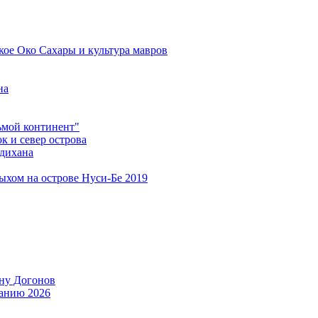
кое Око Сахары и культура мавров
на
мой континент"
 и север острова
дихана
дыхом на острове Нуси-Бе 2019
ану Догонов
танию 2026