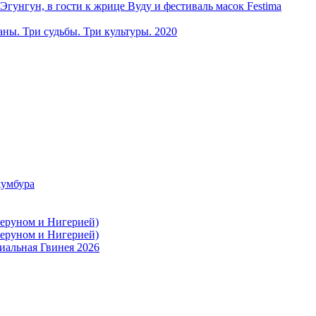
ун, в гости к жрице Вуду и фестиваль масок Festima
ы. Три судьбы. Три культуры. 2020
жумбура
меруном и Нигерией)
меруном и Нигерией)
иальная Гвинея 2026