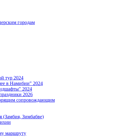
ерским городам
й тур 2024
е в Намибии" 2024
ндшафты" 2024
праздники 2026
ворящим сопровождающим
 (Замбия, Зимбабве)
тихии
му маршруту