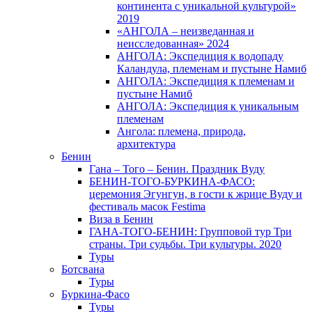
континента с уникальной культурой»
2019
«АНГОЛА – неизведанная и
неисследованная» 2024
АНГОЛА: Экспедиция к водопаду
Каландула, племенам и пустыне Намиб
АНГОЛА: Экспедиция к племенам и
пустыне Намиб
АНГОЛА: Экспедиция к уникальным
племенам
Ангола: племена, природа,
архитектура
Бенин
Гана – Того – Бенин. Праздник Вуду
БЕНИН-ТОГО-БУРКИНА-ФАСО:
церемония Эгунгун, в гости к жрице Вуду и
фестиваль масок Festima
Виза в Бенин
ГАНА-ТОГО-БЕНИН: Групповой тур Три
страны. Три судьбы. Три культуры. 2020
Туры
Ботсвана
Туры
Буркина-Фасо
Туры