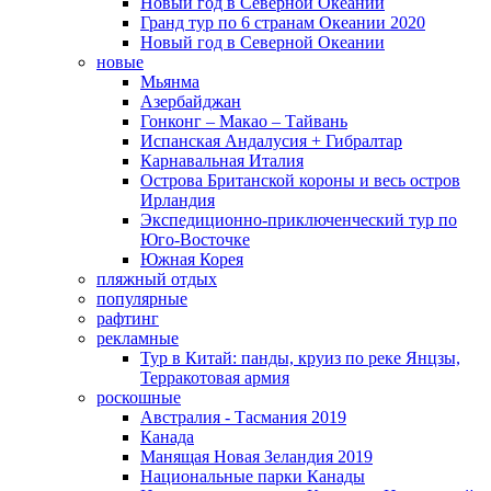
Новый год в Северной Океании
Гранд тур по 6 странам Океании 2020
Новый год в Северной Океании
новые
Мьянма
Азербайджан
Гонконг – Макао – Тайвань
Испанская Андалусия + Гибралтар
Карнавальная Италия
Острова Британской короны и весь остров
Ирландия
Экспедиционно-приключенческий тур по
Юго-Восточке
Южная Корея
пляжный отдых
популярные
рафтинг
рекламные
Тур в Китай: панды, круиз по реке Янцзы,
Терракотовая армия
роскошные
Австралия - Тасмания 2019
Канада
Манящая Новая Зеландия 2019
Национальные парки Канады