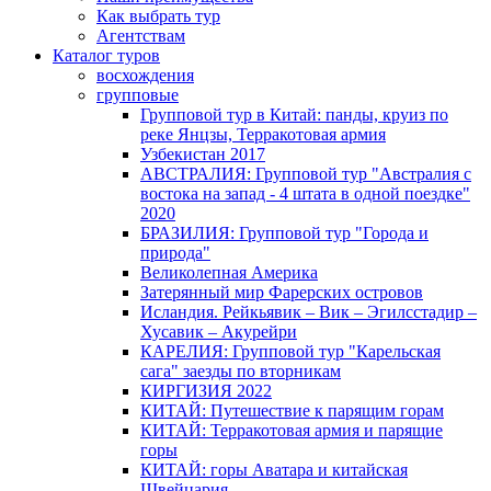
Как выбрать тур
Агентствам
Каталог туров
восхождения
групповые
Групповой тур в Китай: панды, круиз по
реке Янцзы, Терракотовая армия
Узбекистан 2017
АВСТРАЛИЯ: Групповой тур "Австралия с
востока на запад - 4 штата в одной поездке"
2020
БРАЗИЛИЯ: Групповой тур "Города и
природа"
Великолепная Америка
Затерянный мир Фарерских островов
Исландия. Рейкьявик – Вик – Эгилсстадир –
Хусавик – Акурейри
КАРЕЛИЯ: Групповой тур "Карельская
сага" заезды по вторникам
КИРГИЗИЯ 2022
КИТАЙ: Путешествие к парящим горам
КИТАЙ: Терракотовая армия и парящие
горы
КИТАЙ: горы Аватара и китайская
Швейцария