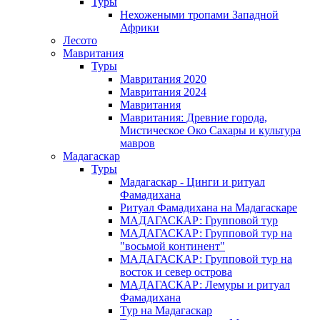
Туры
Нехожеными тропами Западной
Африки
Лесото
Мавритания
Туры
Мавритания 2020
Мавритания 2024
Мавритания
Мавритания: Древние города,
Мистическое Око Сахары и культура
мавров
Мадагаскар
Туры
Мадагаскар - Цинги и ритуал
Фамадихана
Ритуал Фамадихана на Мадагаскаре
МАДАГАСКАР: Групповой тур
МАДАГАСКАР: Групповой тур на
"восьмой континент"
МАДАГАСКАР: Групповой тур на
восток и север острова
МАДАГАСКАР: Лемуры и ритуал
Фамадихана
Тур на Мадагаскар