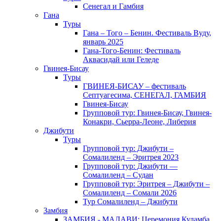
Сенегал и Гамбия
Гана
Туры
Гана – Того – Бенин. Фестиваль Вуду,
январь 2025
Гана-Того-Бенин: Фестиваль
Аквасидай или Геледе
Гвинея-Бисау
Туры
ГВИНЕЯ-БИСАУ – фестиваль
Септуагесима, СЕНЕГАЛ, ГАМБИЯ
Гвинея-Бисау
Групповой тур: Гвинея-Бисау, Гвинея-
Конакри, Сьерра-Леоне, Либерия
Джибути
Туры
Групповой тур: Джибути –
Cомалиленд – Эритрея 2023
Групповой тур: Джибути —
Сомалиленд – Судан
Групповой тур: Эритрея – Джибути –
Сомалиленд – Сомали 2026
Тур Cомалиленд – Джибути
Замбия
ЗАМБИЯ - МАЛАВИ: Церемония Куламба