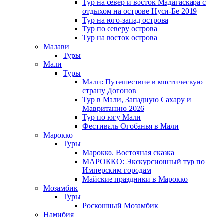
Тур на север и восток Мадагаскара с
отдыхом на острове Нуси-Бе 2019
Тур на юго-запад острова
Тур по северу острова
Тур на восток острова
Малави
Туры
Мали
Туры
Мали: Путешествие в мистическую
страну Догонов
Тур в Мали, Западную Сахару и
Мавританию 2026
Тур по югу Мали
Фестиваль Огобанья в Мали
Марокко
Туры
Марокко. Восточная сказка
МАРОККО: Экскурсионный тур по
Имперским городам
Майские праздники в Марокко
Мозамбик
Туры
Роскошный Мозамбик
Намибия