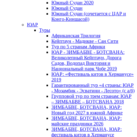
Южный Cудан 2020
Южный Cудан
Южный Судан (сочетается с ЦАР и
Конго-Киншасой)
ЮАР
Туры
Африканская Трилогия
Кейптаун - Мадикве - Сан Сити
Тур по 5 странам Африки
ЮАР - ЗИМБАБВЕ - БОТСВАНА:
Великолепный Кейптаун, Дорога
Садов, Водопад Виктория и
Национальный парк Чобе 2019
ЮАР: «Фестиваль китов в Херманусе»
2019
Гарантированный тур «4 страны: ЮАР
- Мозамбик - Эсватини - Лесото» (с а/б)
Групповой тур по трем странам: ЮАР
– ЗИМБАБВЕ – БОТСВАНА 2018
ЗИМБАБВЕ, БОТСВАНА, ЮАР:
Новый год 2027 в южной Африке
ЗИМБАБВЕ, БОТСВАНА, ЮАР:
майские праздники 2026
ЗИМБАБВЕ, БОТСВАНА, ЮАР:
фестиваль китов в Херманусе