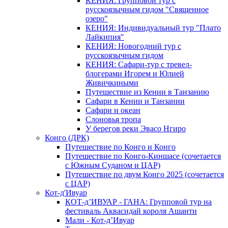
КЕНИЯ: Групповой тур с
русскоязычным гидом "Священное
озеро"
КЕНИЯ: Индивидуальный тур "Плато
Лайкипия"
КЕНИЯ: Новогодний тур с
русскоязычным гидом
КЕНИЯ: Сафари-тур с тревел-
блогерами Игорем и Юлией
Живичкиными
Путешествие из Кении в Танзанию
Сафари в Кении и Танзании
Сафари и океан
Слоновья тропа
У берегов реки Эвасо Нгиро
Конго (ДРК)
Путешествие по Конго и Конго
Путешествие по Конго-Киншасе (сочетается
с Южным Суданом и ЦАР)
Путешествие по двум Конго 2025 (сочетается
с ЦАР)
Кот-д'Ивуар
КОТ-д’ИВУАР - ГАНА: Групповой тур на
фестиваль Аквасидай короля Ашанти
Мали - Кот-д’Ивуар