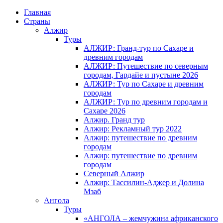
Главная
Страны
Алжир
Туры
АЛЖИР: Гранд-тур по Сахаре и
древним городам
АЛЖИР: Путешествие по северным
городам, Гардайе и пустыне 2026
АЛЖИР: Тур по Сахаре и древним
городам
АЛЖИР: Тур по древним городам и
Сахаре 2026
Алжир. Гранд тур
Алжир: Рекламный тур 2022
Алжир: путешествие по древним
городам
Алжир: путешествие по древним
городам
Северный Алжир
Алжир: Тассилин-Аджер и Долина
Мзаб
Ангола
Туры
«АНГОЛА – жемчужина африканского