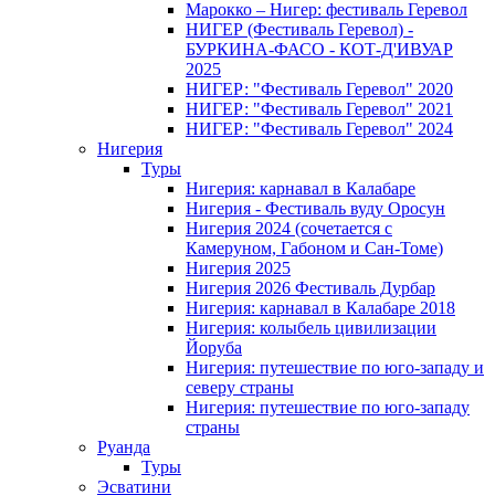
Марокко – Нигер: фестиваль Геревол
НИГЕР (Фестиваль Геревол) -
БУРКИНА-ФАСО - КОТ-Д'ИВУАР
2025
НИГЕР: "Фестиваль Геревол" 2020
НИГЕР: "Фестиваль Геревол" 2021
НИГЕР: "Фестиваль Геревол" 2024
Нигерия
Туры
Нигерия: карнавал в Калабаре
Нигерия - Фестиваль вуду Оросун
Нигерия 2024 (сочетается с
Камеруном, Габоном и Сан-Томе)
Нигерия 2025
Нигерия 2026 Фестиваль Дурбар
Нигерия: карнавал в Калабаре 2018
Нигерия: колыбель цивилизации
Йоруба
Нигерия: путешествие по юго-западу и
северу страны
Нигерия: путешествие по юго-западу
страны
Руанда
Туры
Эсватини