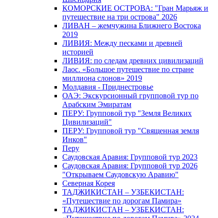
КОМОРСКИЕ ОСТРОВА: "Гран Марьяж и
путешествие на три острова" 2026
ЛИВАН – жемчужина Ближнего Востока
2019
ЛИВИЯ: Между песками и древней
историей
ЛИВИЯ: по следам древних цивилизаций
Лаос. «Большое путешествие по стране
миллиона слонов» 2019
Молдавия - Приднестровье
ОАЭ: Экскурсионный групповой тур по
Арабским Эмиратам
ПЕРУ: Групповой тур "Земля Великих
Цивилизаций"
ПЕРУ: Групповой тур "Священная земля
Инков"
Перу
Саудовская Аравия: Групповой тур 2023
Саудовская Аравия: Групповой тур 2026
"Открываем Саудовскую Аравию"
Северная Корея
ТАДЖИКИСТАН – УЗБЕКИСТАН:
«Путешествие по дорогам Памира»
ТАДЖИКИСТАН – УЗБЕКИСТАН: