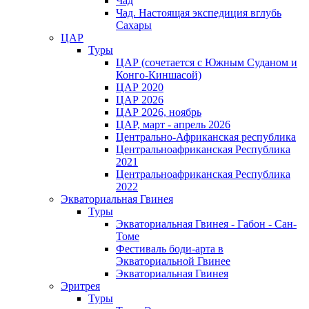
Чад
Чад. Настоящая экспедиция вглубь
Сахары
ЦАР
Туры
ЦАР (сочетается с Южным Суданом и
Конго-Киншасой)
ЦАР 2020
ЦАР 2026
ЦАР 2026, ноябрь
ЦАР, март - апрель 2026
Центрально-Африканская республика
Центральноафриканская Республика
2021
Центральноафриканская Республика
2022
Экваториальная Гвинея
Туры
Экваториальная Гвинея - Габон - Сан-
Томе
Фестиваль боди-арта в
Экваториальной Гвинее
Экваториальная Гвинея
Эритрея
Туры