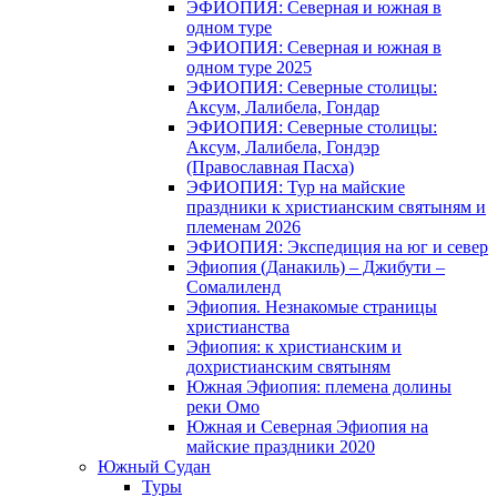
ЭФИОПИЯ: Северная и южная в
одном туре
ЭФИОПИЯ: Северная и южная в
одном туре 2025
ЭФИОПИЯ: Северные столицы:
Аксум, Лалибела, Гондар
ЭФИОПИЯ: Северные столицы:
Аксум, Лалибела, Гондэр
(Православная Пасха)
ЭФИОПИЯ: Тур на майские
праздники к христианским святыням и
племенам 2026
ЭФИОПИЯ: Экспедиция на юг и север
Эфиопия (Данакиль) – Джибути –
Cомалиленд
Эфиопия. Незнакомые страницы
христианства
Эфиопия: к христианским и
дохристианским святыням
Южная Эфиопия: племена долины
реки Омо
Южная и Северная Эфиопия на
майские праздники 2020
Южный Судан
Туры