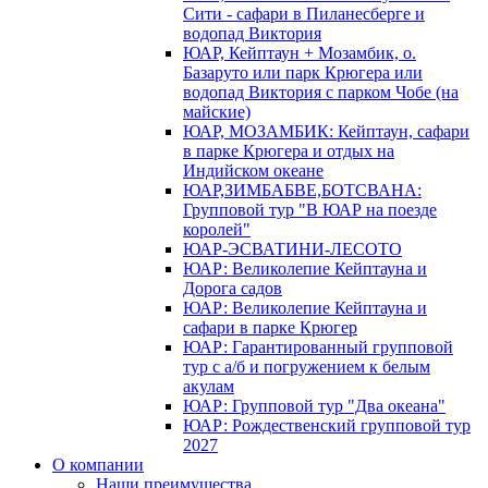
Сити - сафари в Пиланесберге и
водопад Виктория
ЮАР, Кейптаун + Мозамбик, о.
Базаруто или парк Крюгера или
водопад Виктория с парком Чобе (на
майские)
ЮАР, МОЗАМБИК: Кейптаун, сафари
в парке Крюгера и отдых на
Индийском океане
ЮАР,ЗИМБАБВЕ,БОТСВАНА:
Групповой тур "В ЮАР на поезде
королей"
ЮАР-ЭСВАТИНИ-ЛЕСОТО
ЮАР: Великолепие Кейптауна и
Дорога садов
ЮАР: Великолепие Кейптауна и
сафари в парке Крюгер
ЮАР: Гарантированный групповой
тур с а/б и погружением к белым
акулам
ЮАР: Групповой тур "Два океана"
ЮАР: Рождественский групповой тур
2027
О компании
Наши преимущества