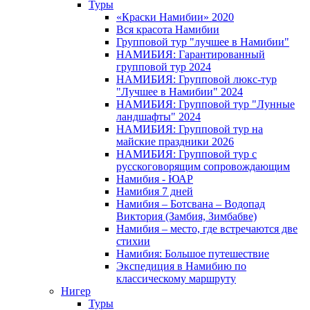
Туры
«Краски Намибии» 2020
Вся красота Намибии
Групповой тур "лучшее в Намибии"
НАМИБИЯ: Гарантированный
групповой тур 2024
НАМИБИЯ: Групповой люкс-тур
"Лучшее в Намибии" 2024
НАМИБИЯ: Групповой тур "Лунные
ландшафты" 2024
НАМИБИЯ: Групповой тур на
майские праздники 2026
НАМИБИЯ: Групповой тур с
русскоговорящим сопровождающим
Намибия - ЮАР
Намибия 7 дней
Намибия – Ботсвана – Водопад
Виктория (Замбия, Зимбабве)
Намибия – место, где встречаются две
стихии
Намибия: Большое путешествие
Экспедиция в Намибию по
классическому маршруту
Нигер
Туры