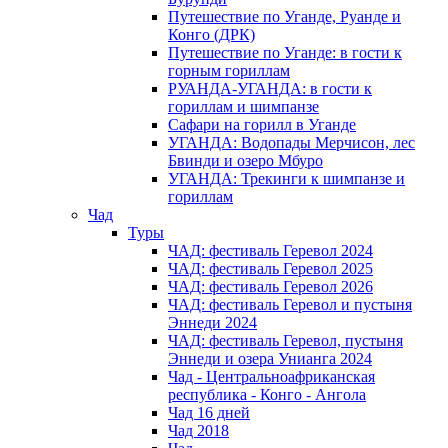
Путешествие по Уганде, Руанде и
Конго (ДРК)
Путешествие по Уганде: в гости к
горным гориллам
РУАНДА-УГАНДА: в гости к
гориллам и шимпанзе
Сафари на горилл в Уганде
УГАНДА: Водопады Мерчисон, лес
Бвинди и озеро Мбуро
УГАНДА: Трекинги к шимпанзе и
гориллам
Чад
Туры
ЧАД: фестиваль Геревол 2024
ЧАД: фестиваль Геревол 2025
ЧАД: фестиваль Геревол 2026
ЧАД: фестиваль Геревол и пустыня
Эннеди 2024
ЧАД: фестиваль Геревол, пустыня
Эннеди и озера Унианга 2024
Чад - Центральноафриканская
республика - Конго - Ангола
Чад 16 дней
Чад 2018