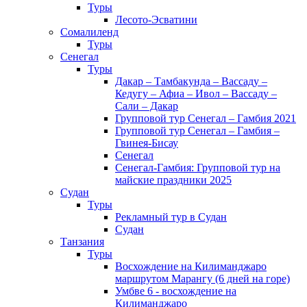
Туры
Лесото-Эсватини
Сомалиленд
Туры
Сенегал
Туры
Дакар – Тамбакунда – Вассаду –
Кедугу – Афиа – Ивол – Вассаду –
Сали – Дакар
Групповой тур Сенегал – Гамбия 2021
Групповой тур Сенегал – Гамбия –
Гвинея-Бисау
Сенегал
Сенегал-Гамбия: Групповой тур на
майские праздники 2025
Судан
Туры
Рекламный тур в Cудан
Cудан
Танзания
Туры
Восхождение на Килиманджаро
маршрутом Марангу (6 дней на горе)
Умбве 6 - восхождение на
Килиманджаро