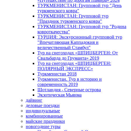
«Путешествие по дорогам Памира» 2024
ТУРКМЕНИСТАН: Групповой тур "День
туркменского ковра"
ТУРКМЕНИСТАН: Групповой тур
"Праздник туркменского ковра"
ТУРКМЕНИСТАН: Групповой тур "Родина
ковроткачества"
ТУРЦИЯ: Экскурсионный групповой тур
"Впечатляющая Каппадокия и
величественный Стамбул"
Тур на снегоходах «ШПИЦБЕРГЕН: От
Свальбарда до Груманта» 2019
Тур на снегоходах «ШПИЦБЕРГЕН:
ПОЛЯРНЫЙ ЭКСПРЕСС»
Туркменистан 2018
Туркменистан. Тур в историю и
современность 2019
Шотландия - Северные острова
Экзотическая Мьянма
дайвинг
деловые поездки
индивидуальные
комбинированные
майские праздники
новогодние туры