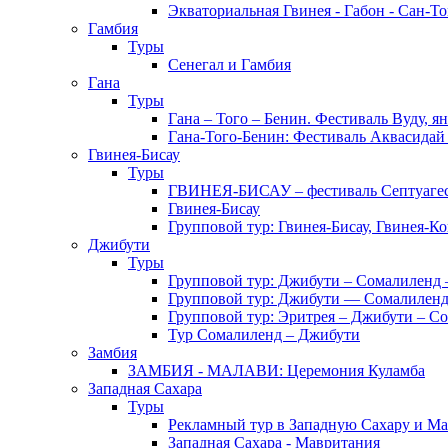
Экваториальная Гвинея - Габон - Сан-Т
Гамбия
Туры
Сенегал и Гамбия
Гана
Туры
Гана – Того – Бенин. Фестиваль Вуду, я
Гана-Того-Бенин: Фестиваль Аквасидай
Гвинея-Бисау
Туры
ГВИНЕЯ-БИСАУ – фестиваль Септуаг
Гвинея-Бисау
Групповой тур: Гвинея-Бисау, Гвинея-К
Джибути
Туры
Групповой тур: Джибути – Cомалиленд 
Групповой тур: Джибути — Сомалиленд
Групповой тур: Эритрея – Джибути – С
Тур Cомалиленд – Джибути
Замбия
ЗАМБИЯ - МАЛАВИ: Церемония Куламба
Западная Сахара
Туры
Рекламный тур в Западную Сахару и М
Западная Сахара - Мавритания