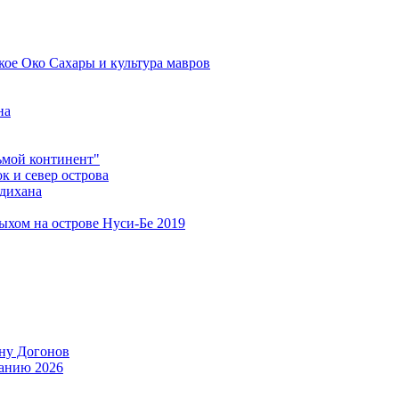
кое Око Сахары и культура мавров
на
мой континент"
 и север острова
дихана
дыхом на острове Нуси-Бе 2019
ану Догонов
танию 2026