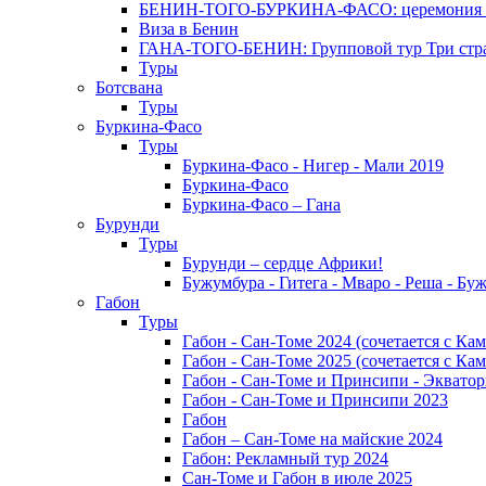
БЕНИН-ТОГО-БУРКИНА-ФАСО: церемония Эгунг
Виза в Бенин
ГАНА-ТОГО-БЕНИН: Групповой тур Три стран
Туры
Ботсвана
Туры
Буркина-Фасо
Туры
Буркина-Фасо - Нигер - Мали 2019
Буркина-Фасо
Буркина-Фасо – Гана
Бурунди
Туры
Бурунди – сердце Африки!
Бужумбура - Гитега - Мваро - Реша - Бу
Габон
Туры
Габон - Сан-Томе 2024 (сочетается с Ка
Габон - Сан-Томе 2025 (сочетается с Ка
Габон - Сан-Томе и Принсипи - Экватор
Габон - Сан-Томе и Принсипи 2023
Габон
Габон – Сан-Томе на майские 2024
Габон: Рекламный тур 2024
Сан-Томе и Габон в июле 2025