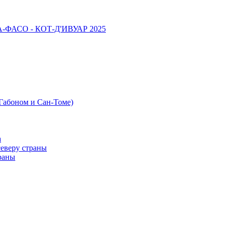
НА-ФАСО - КОТ-Д'ИВУАР 2025
 Габоном и Сан-Томе)
а
северу страны
раны