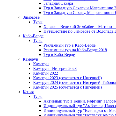
Западная Сахара
Тур в Западную Сахару и Мавританию 
Тур в Западную Сахару, Мавританию и 
Зимбабве
Туры
Хараре – Великий Зимбабве – Матопо –
Путешествие по Зимбабве от Водопада 
Кабо-Верде
Туры
Рекламный тур в Кабо-Верде
Рекламный тур на Кабо-Верде 2018
Тур в Кабо-Верде
Камерун
Камерун
Камерун - Нигерия 2023
Камерун 2022
Камерун 2023 (сочетается с Нигерией)
Камерун 2024 (сочетается с Нигерией, Габоно
Камерун 2025 (сочетается с Нигерией)
Кения
Туры
Активный тур в Кении. Рафтинг, велоса
Индивидуальный тур "Амбосели, Цаво 
Индивидуальный тур "Все парки от Мас
Индивидуальный тур "Исследуя землю 