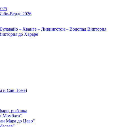
2025
Кабо-Верде 2026
 Булавайо – Хванге – Ливингстон – Водопад Виктория
Виктория до Хараре
м и Сан-Томе)
фари, рыбалка
и Момбаса"
аи Мара до Цаво"
Масаев"