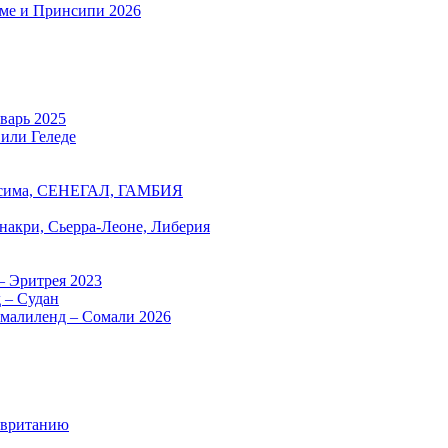
оме и Принсипи 2026
нварь 2025
 или Геледе
есима, СЕНЕГАЛ, ГАМБИЯ
онакри, Сьерра-Леоне, Либерия
– Эритрея 2023
 – Судан
омалиленд – Сомали 2026
авританию