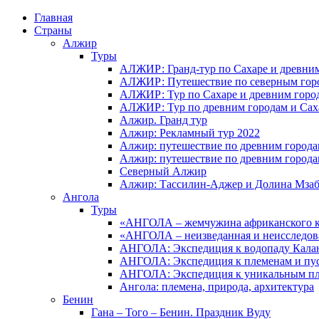
Главная
Страны
Алжир
Туры
АЛЖИР: Гранд-тур по Сахаре и древни
АЛЖИР: Путешествие по северным горо
АЛЖИР: Тур по Сахаре и древним горо
АЛЖИР: Тур по древним городам и Сах
Алжир. Гранд тур
Алжир: Рекламный тур 2022
Алжир: путешествие по древним город
Алжир: путешествие по древним город
Северный Алжир
Алжир: Тассилин-Аджер и Долина Мза
Ангола
Туры
«АНГОЛА – жемчужина африканского ко
«АНГОЛА – неизведанная и неисследов
АНГОЛА: Экспедиция к водопаду Калан
АНГОЛА: Экспедиция к племенам и пу
АНГОЛА: Экспедиция к уникальным п
Ангола: племена, природа, архитектура
Бенин
Гана – Того – Бенин. Праздник Вуду