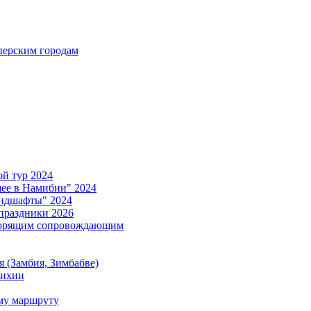
ерским городам
й тур 2024
е в Намибии" 2024
ндшафты" 2024
праздники 2026
ворящим сопровождающим
 (Замбия, Зимбабве)
тихии
му маршруту