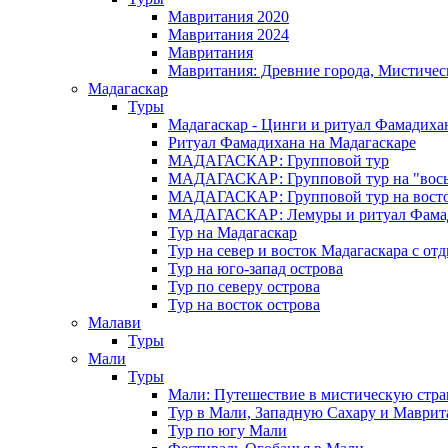
Мавритания 2020
Мавритания 2024
Мавритания
Мавритания: Древние города, Мистичес
Мадагаскар
Туры
Мадагаскар - Цинги и ритуал Фамадиха
Ритуал Фамадихана на Мадагаскаре
МАДАГАСКАР: Групповой тур
МАДАГАСКАР: Групповой тур на "вось
МАДАГАСКАР: Групповой тур на восток
МАДАГАСКАР: Лемуры и ритуал Фама
Тур на Мадагаскар
Тур на север и восток Мадагаскара с от
Тур на юго-запад острова
Тур по северу острова
Тур на восток острова
Малави
Туры
Мали
Туры
Мали: Путешествие в мистическую стр
Тур в Мали, Западную Сахару и Маври
Тур по югу Мали