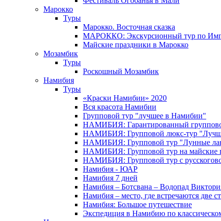
Фестиваль Огобанья в Мали
Марокко
Туры
Марокко. Восточная сказка
МАРОККО: Экскурсионный тур по Имп
Майские праздники в Марокко
Мозамбик
Туры
Роскошный Мозамбик
Намибия
Туры
«Краски Намибии» 2020
Вся красота Намибии
Групповой тур "лучшее в Намибии"
НАМИБИЯ: Гарантированный группово
НАМИБИЯ: Групповой люкс-тур "Лучше
НАМИБИЯ: Групповой тур "Лунные ла
НАМИБИЯ: Групповой тур на майские 
НАМИБИЯ: Групповой тур с русского
Намибия - ЮАР
Намибия 7 дней
Намибия – Ботсвана – Водопад Виктория
Намибия – место, где встречаются две с
Намибия: Большое путешествие
Экспедиция в Намибию по классическо