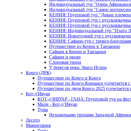
Индивидуальный тур "Озера Африканск
Индивидуальный тур "Самое интересно
КЕНИЯ: Групповой тур "Дикие племена
КЕНИЯ: Групповой тур с русскоязычны
КЕНИЯ: Групповой тур с русскоязычны
КЕНИЯ: Индивидуальный тур "Плато 
КЕНИЯ: Новогодний тур с русскоязыч
КЕНИЯ: Сафари-тур с тревел-блогера
Путешествие из Кении в Танзанию
Сафари в Кении и Танзании
Сафари и океан
Слоновья тропа
У берегов реки Эвасо Нгиро
Конго (ДРК)
Путешествие по Конго и Конго
Путешествие по Конго-Киншасе (сочетается
Путешествие по двум Конго 2025 (сочетается
Кот-д'Ивуар
КОТ-д’ИВУАР - ГАНА: Групповой тур на фес
Мали - Кот-д’Ивуар
Туры
Нехожеными тропами Западной Африк
Лесото
Мавритания
Туры