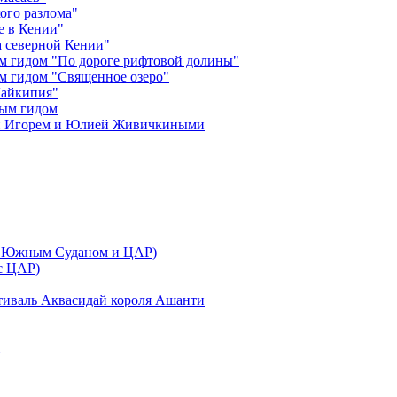
ого разлома"
е в Кении"
 северной Кении"
м гидом "По дороге рифтовой долины"
м гидом "Священное озеро"
Лайкипия"
ным гидом
ми Игорем и Юлией Живичкиными
 с Южным Суданом и ЦАР)
 с ЦАР)
тиваль Аквасидай короля Ашанти
и