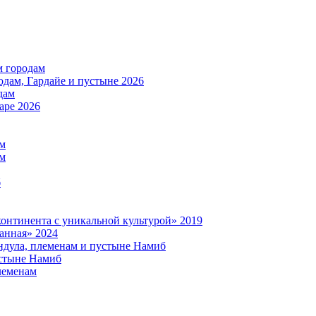
м городам
дам, Гардайе и пустыне 2026
дам
аре 2026
ам
ам
б
нтинента с уникальной культурой» 2019
анная» 2024
дула, племенам и пустыне Намиб
стыне Намиб
леменам