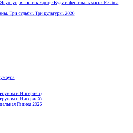
ун, в гости к жрице Вуду и фестиваль масок Festima
ы. Три судьбы. Три культуры. 2020
жумбура
меруном и Нигерией)
меруном и Нигерией)
иальная Гвинея 2026