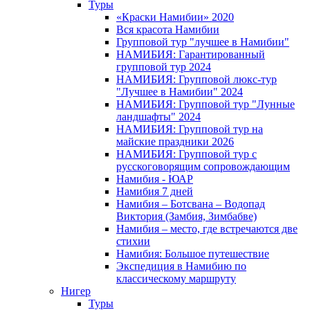
Туры
«Краски Намибии» 2020
Вся красота Намибии
Групповой тур "лучшее в Намибии"
НАМИБИЯ: Гарантированный
групповой тур 2024
НАМИБИЯ: Групповой люкс-тур
"Лучшее в Намибии" 2024
НАМИБИЯ: Групповой тур "Лунные
ландшафты" 2024
НАМИБИЯ: Групповой тур на
майские праздники 2026
НАМИБИЯ: Групповой тур с
русскоговорящим сопровождающим
Намибия - ЮАР
Намибия 7 дней
Намибия – Ботсвана – Водопад
Виктория (Замбия, Зимбабве)
Намибия – место, где встречаются две
стихии
Намибия: Большое путешествие
Экспедиция в Намибию по
классическому маршруту
Нигер
Туры