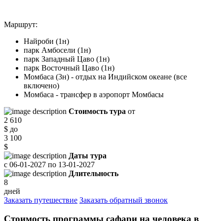
Маршрут:
Найроби (1н)
парк Амбосели (1н)
парк Западный Цаво (1н)
парк Восточный Цаво (1н)
Момбаса (3н) - отдых на Индийском океане (все
включено)
Момбаса - трансфер в аэропорт Момбасы
Стоимость тура
от
2 610
$
до
3 100
$
Даты тура
с
06-01-2027
по
13-01-2027
Длительность
8
дней
Заказать путешествие
Заказать обратный звонок
Стоимость программы сафари на человека в