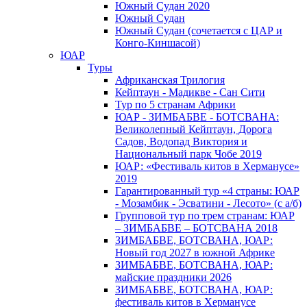
Южный Cудан 2020
Южный Cудан
Южный Судан (сочетается с ЦАР и
Конго-Киншасой)
ЮАР
Туры
Африканская Трилогия
Кейптаун - Мадикве - Сан Сити
Тур по 5 странам Африки
ЮАР - ЗИМБАБВЕ - БОТСВАНА:
Великолепный Кейптаун, Дорога
Садов, Водопад Виктория и
Национальный парк Чобе 2019
ЮАР: «Фестиваль китов в Херманусе»
2019
Гарантированный тур «4 страны: ЮАР
- Мозамбик - Эсватини - Лесото» (с а/б)
Групповой тур по трем странам: ЮАР
– ЗИМБАБВЕ – БОТСВАНА 2018
ЗИМБАБВЕ, БОТСВАНА, ЮАР:
Новый год 2027 в южной Африке
ЗИМБАБВЕ, БОТСВАНА, ЮАР:
майские праздники 2026
ЗИМБАБВЕ, БОТСВАНА, ЮАР:
фестиваль китов в Херманусе