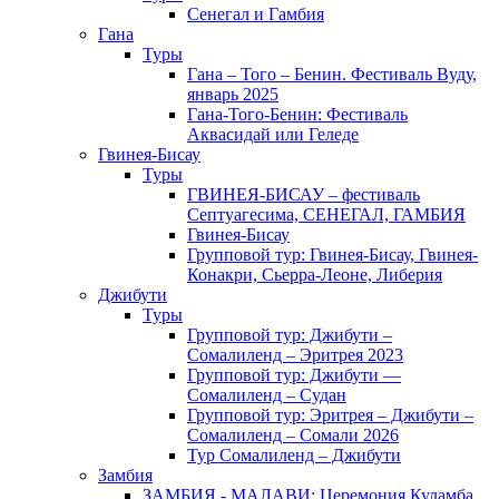
Сенегал и Гамбия
Гана
Туры
Гана – Того – Бенин. Фестиваль Вуду,
январь 2025
Гана-Того-Бенин: Фестиваль
Аквасидай или Геледе
Гвинея-Бисау
Туры
ГВИНЕЯ-БИСАУ – фестиваль
Септуагесима, СЕНЕГАЛ, ГАМБИЯ
Гвинея-Бисау
Групповой тур: Гвинея-Бисау, Гвинея-
Конакри, Сьерра-Леоне, Либерия
Джибути
Туры
Групповой тур: Джибути –
Cомалиленд – Эритрея 2023
Групповой тур: Джибути —
Сомалиленд – Судан
Групповой тур: Эритрея – Джибути –
Сомалиленд – Сомали 2026
Тур Cомалиленд – Джибути
Замбия
ЗАМБИЯ - МАЛАВИ: Церемония Куламба