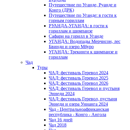
Путешествие по Уганде, Руанде и
Конго (ДРК)
Путешествие по Уганде: в гости к
горным гориллам
РУАНДА-УГАНДА: в гости к
гориллам и шимпанзе
Сафари на горилл в Уганде
УГАНДА: Водопады Мерчисон, лес
Бвинди и озеро Мбуро
УГАНДА: Трекинги к шимпанзе и
гориллам
Чад
Туры
ЧАД: фестиваль Геревол 2024
ЧАД: фестиваль Геревол 2025
ЧАД: фестиваль Геревол 2026
ЧАД: фестиваль Геревол и пустыня
Эннеди 2024
ЧАД: фестиваль Геревол, пустыня
Эннеди и озера Унианга 2024
Чад - Центральноафриканская
республика - Конго - Ангола
Чад 16 дней
Чад 2018