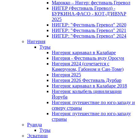
Марокко – Нигер: фестиваль Геревол
НИГЕР (Фестиваль Геревол) -
БУРКИНА-ФАСО - КОТ-Д'ИВУАР
2025
НИГЕР: "Фестиваль Геревол" 2020
НИГЕР: "Фестиваль Геревол" 2021
НИГЕР: "Фестиваль Геревол" 2024
Нигерия
Туры
Нигерия: карнавал в Калабаре
Нигерия - Фестиваль вуду Оросун
Нигерия 2024 (сочетается с
Камеруном, Габоном и Сан-Томе)
Нигерия 2025
Нигерия 2026 Фестиваль Дурбар
Нигерия: карнавал в Калабаре 2018
Нигерия: колыбель цивилизации
Йоруба
Нигерия: путешествие по юго-западу и
северу страны
Нигерия: путешествие по юго-западу
страны
Руанда
Туры
Эсватини