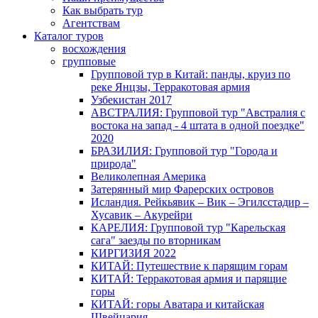
Как выбрать тур
Агентствам
Каталог туров
восхождения
групповые
Групповой тур в Китай: панды, круиз по
реке Янцзы, Терракотовая армия
Узбекистан 2017
АВСТРАЛИЯ: Групповой тур "Австралия с
востока на запад - 4 штата в одной поездке"
2020
БРАЗИЛИЯ: Групповой тур "Города и
природа"
Великолепная Америка
Затерянный мир Фарерских островов
Исландия. Рейкьявик – Вик – Эгилсстадир –
Хусавик – Акурейри
КАРЕЛИЯ: Групповой тур "Карельская
сага" заезды по вторникам
КИРГИЗИЯ 2022
КИТАЙ: Путешествие к парящим горам
КИТАЙ: Терракотовая армия и парящие
горы
КИТАЙ: горы Аватара и китайская
Швейцария