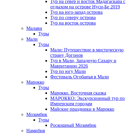
Тур на север и восток Мадагаскара с
отдыхом на острове Нуси-Бе 2019
Тур на юго-запад острова
Тур по северу острова
Тур на восток острова
Малави
Туры
Мали
Туры
Мали: Путешествие в мистическую
страну Догонов
Тур в Мали, Западную Сахару и
Мавританию 2026
Тур по югу Мали
Фестиваль Огобанья в Мали
Марокко
Туры
Марокко. Восточная сказка
МАРОККО: Экскурсионный тур по
Имперским городам
Майские праздники в Марокко
Мозамбик
Туры
Роскошный Мозамбик
Намибия