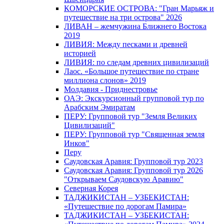
КОМОРСКИЕ ОСТРОВА: "Гран Марьяж и
путешествие на три острова" 2026
ЛИВАН – жемчужина Ближнего Востока
2019
ЛИВИЯ: Между песками и древней
историей
ЛИВИЯ: по следам древних цивилизаций
Лаос. «Большое путешествие по стране
миллиона слонов» 2019
Молдавия - Приднестровье
ОАЭ: Экскурсионный групповой тур по
Арабским Эмиратам
ПЕРУ: Групповой тур "Земля Великих
Цивилизаций"
ПЕРУ: Групповой тур "Священная земля
Инков"
Перу
Саудовская Аравия: Групповой тур 2023
Саудовская Аравия: Групповой тур 2026
"Открываем Саудовскую Аравию"
Северная Корея
ТАДЖИКИСТАН – УЗБЕКИСТАН:
«Путешествие по дорогам Памира»
ТАДЖИКИСТАН – УЗБЕКИСТАН: