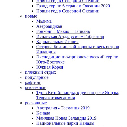
Новый год в Северной Океании
Гранд тур по 6 странам Океании 2020
Новый год в Северной Океании
новые
Мьянма
Азербайджан
Гонконг – Макао – Тайвань
Испанская Андалусия + Гибралтар
Карнавальная Италия
Острова Британской короны и весь остров
Ирландия
Экспедиционно-приключенческий тур по
Юго-Восточке
Южная Корея
пляжный отдых
популярные
рафтинг
рекламные
Тур в Китай: панды, круиз по реке Янцзы,
Терракотовая армия
роскошные
Австралия - Тасмания 2019
Канада
Манящая Новая Зеландия 2019
Национальные парки Канады