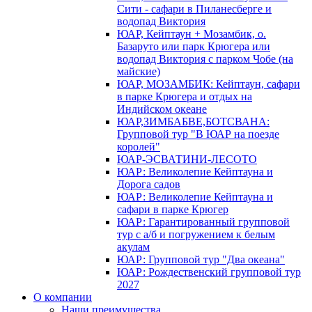
Сити - сафари в Пиланесберге и
водопад Виктория
ЮАР, Кейптаун + Мозамбик, о.
Базаруто или парк Крюгера или
водопад Виктория с парком Чобе (на
майские)
ЮАР, МОЗАМБИК: Кейптаун, сафари
в парке Крюгера и отдых на
Индийском океане
ЮАР,ЗИМБАБВЕ,БОТСВАНА:
Групповой тур "В ЮАР на поезде
королей"
ЮАР-ЭСВАТИНИ-ЛЕСОТО
ЮАР: Великолепие Кейптауна и
Дорога садов
ЮАР: Великолепие Кейптауна и
сафари в парке Крюгер
ЮАР: Гарантированный групповой
тур с а/б и погружением к белым
акулам
ЮАР: Групповой тур "Два океана"
ЮАР: Рождественский групповой тур
2027
О компании
Наши преимущества