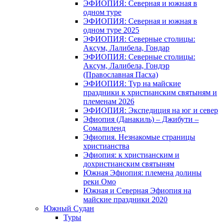
ЭФИОПИЯ: Северная и южная в
одном туре
ЭФИОПИЯ: Северная и южная в
одном туре 2025
ЭФИОПИЯ: Северные столицы:
Аксум, Лалибела, Гондар
ЭФИОПИЯ: Северные столицы:
Аксум, Лалибела, Гондэр
(Православная Пасха)
ЭФИОПИЯ: Тур на майские
праздники к христианским святыням и
племенам 2026
ЭФИОПИЯ: Экспедиция на юг и север
Эфиопия (Данакиль) – Джибути –
Cомалиленд
Эфиопия. Незнакомые страницы
христианства
Эфиопия: к христианским и
дохристианским святыням
Южная Эфиопия: племена долины
реки Омо
Южная и Северная Эфиопия на
майские праздники 2020
Южный Судан
Туры