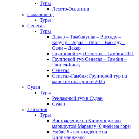
Туры
Лесото-Эсватини
Сомалиленд
Туры
Сенегал
Туры
Дакар – Тамбакунда – Вассаду –
Кедугу – Афиа – Ивол – Вассаду –
Сали – Дакар
Групповой тур Сенегал – Гамбия 2021
Групповой тур Сенегал – Гамбия –
Гвинея-Бисау
Сенегал
Сенегал-Гамбия: Групповой тур на
майские праздники 2025
Судан
Туры
Рекламный тур в Cудан
Cудан
Танзания
Туры
Восхождение на Килиманджаро
маршрутом Марангу (6 дней на горе)
Умбве 6 - восхождение на
Килиманджаро