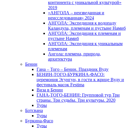
континента с уникальной культурой»
2019
«АНГОЛА – неизведанная и
неисследованная» 2024
АНГОЛА: Экспедиция к водопаду
Каландула, племенам и пустыне Намиб
АНГОЛА: Экспедиция к племенам и
пустыне Намиб
АНГОЛА: Экспедиция к уникальным
племенам
Ангола: племена, природа,
архитектура
Бенин
Гана – Того – Бенин. Праздник Вуду
БЕНИН-ТОГО-БУРКИНА-ФАСО:
церемония Эгунгун, в гости к жрице Вуду и
фестиваль масок Festima
Виза в Бенин
ГАНА-ТОГО-БЕНИН: Групповой тур Три
страны. Три судьбы. Три культуры. 2020
Туры
Ботсвана
Туры
Буркина-Фасо
Туры