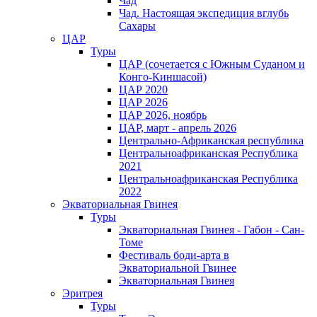
Чад
Чад. Настоящая экспедиция вглубь
Сахары
ЦАР
Туры
ЦАР (сочетается с Южным Суданом и
Конго-Киншасой)
ЦАР 2020
ЦАР 2026
ЦАР 2026, ноябрь
ЦАР, март - апрель 2026
Центрально-Африканская республика
Центральноафриканская Республика
2021
Центральноафриканская Республика
2022
Экваториальная Гвинея
Туры
Экваториальная Гвинея - Габон - Сан-
Томе
Фестиваль боди-арта в
Экваториальной Гвинее
Экваториальная Гвинея
Эритрея
Туры