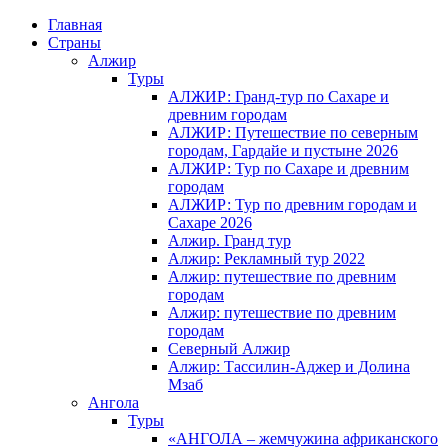
Главная
Страны
Алжир
Туры
АЛЖИР: Гранд-тур по Сахаре и
древним городам
АЛЖИР: Путешествие по северным
городам, Гардайе и пустыне 2026
АЛЖИР: Тур по Сахаре и древним
городам
АЛЖИР: Тур по древним городам и
Сахаре 2026
Алжир. Гранд тур
Алжир: Рекламный тур 2022
Алжир: путешествие по древним
городам
Алжир: путешествие по древним
городам
Северный Алжир
Алжир: Тассилин-Аджер и Долина
Мзаб
Ангола
Туры
«АНГОЛА – жемчужина африканского