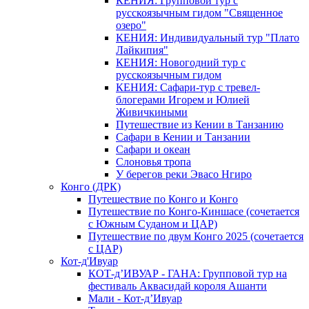
КЕНИЯ: Групповой тур с
русскоязычным гидом "Священное
озеро"
КЕНИЯ: Индивидуальный тур "Плато
Лайкипия"
КЕНИЯ: Новогодний тур с
русскоязычным гидом
КЕНИЯ: Сафари-тур с тревел-
блогерами Игорем и Юлией
Живичкиными
Путешествие из Кении в Танзанию
Сафари в Кении и Танзании
Сафари и океан
Слоновья тропа
У берегов реки Эвасо Нгиро
Конго (ДРК)
Путешествие по Конго и Конго
Путешествие по Конго-Киншасе (сочетается
с Южным Суданом и ЦАР)
Путешествие по двум Конго 2025 (сочетается
с ЦАР)
Кот-д'Ивуар
КОТ-д’ИВУАР - ГАНА: Групповой тур на
фестиваль Аквасидай короля Ашанти
Мали - Кот-д’Ивуар