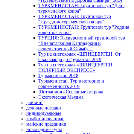
«Путешествие по дорогам Памира» 2024
ТУРКМЕНИСТАН: Групповой тур "День
туркменского ковра"
ТУРКМЕНИСТАН: Групповой тур
"Праздник туркменского ковра"
ТУРКМЕНИСТАН: Групповой тур "Родина
ковроткачества"
ТУРЦИЯ: Экскурсионный групповой тур
"Впечатляющая Каппадокия и
величественный Стамбул"
Тур на снегоходах «ШПИЦБЕРГЕН: От
Свальбарда до Груманта» 2019
Тур на снегоходах «ШПИЦБЕРГЕН:
ПОЛЯРНЫЙ ЭКСПРЕСС»
Туркменистан 2018
Туркменистан. Тур в историю и
современность 2019
Шотландия - Северные острова
Экзотическая Мьянма
дайвинг
деловые поездки
индивидуальные
комбинированные
майские праздники
новогодние туры