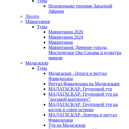
Туры
Нехожеными тропами Западной
Африки
Лесото
Мавритания
Туры
Мавритания 2020
Мавритания 2024
Мавритания
Мавритания: Древние города,
Мистическое Око Сахары и культура
мавров
Мадагаскар
Туры
Мадагаскар - Цинги и ритуал
Фамадихана
Ритуал Фамадихана на Мадагаскаре
МАДАГАСКАР: Групповой тур
МАДАГАСКАР: Групповой тур на
"восьмой континент"
МАДАГАСКАР: Групповой тур на
восток и север острова
МАДАГАСКАР: Лемуры и ритуал
Фамадихана
Тур на Мадагаскар