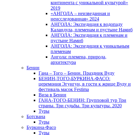
континента с уникальной культурой»
2019
«АНГОЛА – неизведанная и
неисследованная» 2024
АНГОЛА: Экспедиция к водопаду
Каландула, племенам и пустыне Намиб
АНГОЛА: Экспедиция к племенам и
пустыне Намиб
АНГОЛА: Экспедиция к уникальным
племенам
Ангола: племена, природа,
архитектура
Бенин
Гана – Того – Бенин. Праздник Вуду
БЕНИН-ТОГО-БУРКИНА-ФАСО:
церемония Эгунгун, в гости к жрице Вуду и
фестиваль масок Festima
Виза в Бенин
ГАНА-ТОГО-БЕНИН: Групповой тур Три
страны. Три судьбы. Три культуры. 2020
Туры
Ботсвана
Туры
Буркина-Фасо
Туры