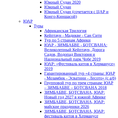
Южный Cудан 2020
Южный Cудан
Южный Судан (сочетается с ЦАР и
Конго-Киншасой)
ЮАР
Туры
Африканская Трилогия
Кейптаун - Мадикве - Сан Сити
Тур по 5 странам Африки
ЮАР - ЗИМБАБВЕ - БОТСВАНА:
Великолепный Кейптаун, Дорога
Садов, Водопад Виктория и
Национальный парк Чобе 2019
ЮАР: «Фестиваль китов в Херманусе»
2019
Гарантированный тур «4 страны: ЮАР
- Мозамбик - Эсватини - Лесото» (с а/б)
Групповой тур по трем странам: ЮАР
– ЗИМБАБВЕ – БОТСВАНА 2018
ЗИМБАБВЕ, БОТСВАНА, ЮАР:
Новый год 2027 в южной Африке
ЗИМБАБВЕ, БОТСВАНА, ЮАР:
майские праздники 2026
ЗИМБАБВЕ, БОТСВАНА, ЮАР:
фестиваль китов в Херманусе