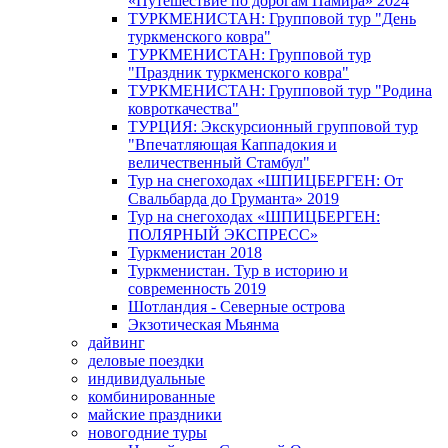
«Путешествие по дорогам Памира» 2024
ТУРКМЕНИСТАН: Групповой тур "День
туркменского ковра"
ТУРКМЕНИСТАН: Групповой тур
"Праздник туркменского ковра"
ТУРКМЕНИСТАН: Групповой тур "Родина
ковроткачества"
ТУРЦИЯ: Экскурсионный групповой тур
"Впечатляющая Каппадокия и
величественный Стамбул"
Тур на снегоходах «ШПИЦБЕРГЕН: От
Свальбарда до Груманта» 2019
Тур на снегоходах «ШПИЦБЕРГЕН:
ПОЛЯРНЫЙ ЭКСПРЕСС»
Туркменистан 2018
Туркменистан. Тур в историю и
современность 2019
Шотландия - Северные острова
Экзотическая Мьянма
дайвинг
деловые поездки
индивидуальные
комбинированные
майские праздники
новогодние туры