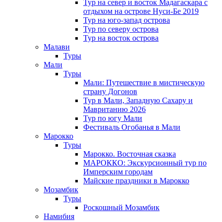
Тур на север и восток Мадагаскара с
отдыхом на острове Нуси-Бе 2019
Тур на юго-запад острова
Тур по северу острова
Тур на восток острова
Малави
Туры
Мали
Туры
Мали: Путешествие в мистическую
страну Догонов
Тур в Мали, Западную Сахару и
Мавританию 2026
Тур по югу Мали
Фестиваль Огобанья в Мали
Марокко
Туры
Марокко. Восточная сказка
МАРОККО: Экскурсионный тур по
Имперским городам
Майские праздники в Марокко
Мозамбик
Туры
Роскошный Мозамбик
Намибия