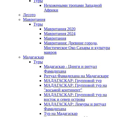
Туры
Нехожеными тропами Западной
Африки
Лесото
Мавритания
Туры
Мавритания 2020
Мавритания 2024
Мавритания
Мавритания: Древние города,
Мистическое Око Сахары и культура
мавров
Мадагаскар
Туры
Мадагаскар - Цинги и ритуал
Фамадихана
Ритуал Фамадихана на Мадагаскаре
МАДАГАСКАР: Групповой тур
МАДАГАСКАР: Групповой тур на
"восьмой континент"
МАДАГАСКАР: Групповой тур на
восток и север острова
МАДАГАСКАР: Лемуры и ритуал
Фамадихана
Тур на Мадагаскар