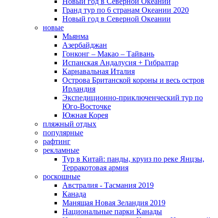
Новый год в Северной Океании
Гранд тур по 6 странам Океании 2020
Новый год в Северной Океании
новые
Мьянма
Азербайджан
Гонконг – Макао – Тайвань
Испанская Андалусия + Гибралтар
Карнавальная Италия
Острова Британской короны и весь остров
Ирландия
Экспедиционно-приключенческий тур по
Юго-Восточке
Южная Корея
пляжный отдых
популярные
рафтинг
рекламные
Тур в Китай: панды, круиз по реке Янцзы,
Терракотовая армия
роскошные
Австралия - Тасмания 2019
Канада
Манящая Новая Зеландия 2019
Национальные парки Канады