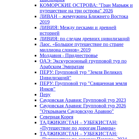
КОМОРСКИЕ ОСТРОВА: "Гран Марьяж и
путешествие на три острова" 2026
ЛИВАН – жемчужина Ближнего Востока
2019
ЛИВИЯ: Между песками и древней
историей
ЛИВИЯ: по следам древних цивилизаций
Лаос. «Большое путешествие по стране
миллиона слонов» 2019
Молдавия - Приднестровье
ОАЭ: Экскурсионный групповой тур по
Арабским Эмиратам
ПЕРУ: Групповой тур "Земля Великих
Цивилизаций"
ПЕРУ: Групповой тур "Священная земля
Инков"
Перу
Саудовская Аравия: Групповой тур 2023
Саудовская Аравия: Групповой тур 2026
"Открываем Саудовскую Аравию"
Северная Корея
ТАДЖИКИСТАН – УЗБЕКИСТАН:
«Путешествие по дорогам Памира»
ТАДЖИКИСТАН – УЗБЕКИСТАН: