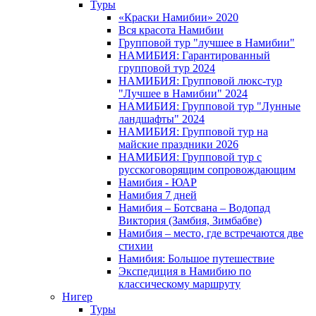
Туры
«Краски Намибии» 2020
Вся красота Намибии
Групповой тур "лучшее в Намибии"
НАМИБИЯ: Гарантированный
групповой тур 2024
НАМИБИЯ: Групповой люкс-тур
"Лучшее в Намибии" 2024
НАМИБИЯ: Групповой тур "Лунные
ландшафты" 2024
НАМИБИЯ: Групповой тур на
майские праздники 2026
НАМИБИЯ: Групповой тур с
русскоговорящим сопровождающим
Намибия - ЮАР
Намибия 7 дней
Намибия – Ботсвана – Водопад
Виктория (Замбия, Зимбабве)
Намибия – место, где встречаются две
стихии
Намибия: Большое путешествие
Экспедиция в Намибию по
классическому маршруту
Нигер
Туры