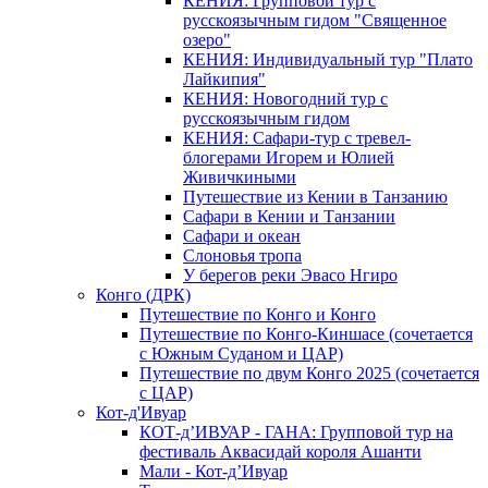
КЕНИЯ: Групповой тур с
русскоязычным гидом "Священное
озеро"
КЕНИЯ: Индивидуальный тур "Плато
Лайкипия"
КЕНИЯ: Новогодний тур с
русскоязычным гидом
КЕНИЯ: Сафари-тур с тревел-
блогерами Игорем и Юлией
Живичкиными
Путешествие из Кении в Танзанию
Сафари в Кении и Танзании
Сафари и океан
Слоновья тропа
У берегов реки Эвасо Нгиро
Конго (ДРК)
Путешествие по Конго и Конго
Путешествие по Конго-Киншасе (сочетается
с Южным Суданом и ЦАР)
Путешествие по двум Конго 2025 (сочетается
с ЦАР)
Кот-д'Ивуар
КОТ-д’ИВУАР - ГАНА: Групповой тур на
фестиваль Аквасидай короля Ашанти
Мали - Кот-д’Ивуар