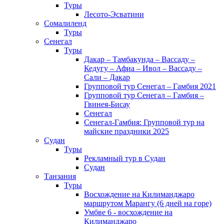
Туры
Лесото-Эсватини
Сомалиленд
Туры
Сенегал
Туры
Дакар – Тамбакунда – Вассаду –
Кедугу – Афиа – Ивол – Вассаду –
Сали – Дакар
Групповой тур Сенегал – Гамбия 2021
Групповой тур Сенегал – Гамбия –
Гвинея-Бисау
Сенегал
Сенегал-Гамбия: Групповой тур на
майские праздники 2025
Судан
Туры
Рекламный тур в Cудан
Cудан
Танзания
Туры
Восхождение на Килиманджаро
маршрутом Марангу (6 дней на горе)
Умбве 6 - восхождение на
Килиманджаро