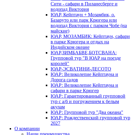
Сити - сафари в Пиланесберге и
водопад Виктория
ЮАР, Кейптаун + Мозамбик, о.
Базаруто или парк Крюгера или
водопад Виктория с парком Чобе (на
майские)
ЮАР, МОЗАМБИК: Кейптаун, сафари
в парке Крюгера и отдых на
Индийском океане
ЮАР,ЗИМБАБВЕ,БОТСВАНА:
Групповой тур "В ЮАР на поезде
королей"
ЮАР-ЭСВАТИНИ-ЛЕСОТО
ЮАР: Великолепие Кейптауна и
Дорога садов
ЮАР: Великолепие Кейптауна и
сафари в парке Крюгер
ЮАР: Гарантированный групповой
тур с а/б и погружением к белым
акулам
ЮАР: Групповой тур "Два океана"
ЮАР: Рождественский групповой тур
2027
О компании
Наши преимущества