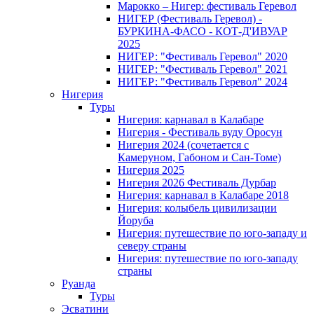
Марокко – Нигер: фестиваль Геревол
НИГЕР (Фестиваль Геревол) -
БУРКИНА-ФАСО - КОТ-Д'ИВУАР
2025
НИГЕР: "Фестиваль Геревол" 2020
НИГЕР: "Фестиваль Геревол" 2021
НИГЕР: "Фестиваль Геревол" 2024
Нигерия
Туры
Нигерия: карнавал в Калабаре
Нигерия - Фестиваль вуду Оросун
Нигерия 2024 (сочетается с
Камеруном, Габоном и Сан-Томе)
Нигерия 2025
Нигерия 2026 Фестиваль Дурбар
Нигерия: карнавал в Калабаре 2018
Нигерия: колыбель цивилизации
Йоруба
Нигерия: путешествие по юго-западу и
северу страны
Нигерия: путешествие по юго-западу
страны
Руанда
Туры
Эсватини