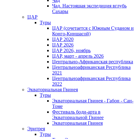
Чад
Чад. Настоящая экспедиция вглубь
Сахары
ЦАР
Туры
ЦАР (сочетается с Южным Суданом и
Конго-Киншасой)
ЦАР 2020
ЦАР 2026
ЦАР 2026, ноябрь
ЦАР, март - апрель 2026
Центрально-Африканская республика
Центральноафриканская Республика
2021
Центральноафриканская Республика
2022
Экваториальная Гвинея
Туры
Экваториальная Гвинея - Габон - Сан-
Томе
Фестиваль боди-арта в
Экваториальной Гвинее
Экваториальная Гвинея
Эритрея
Туры