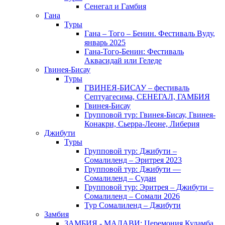
Сенегал и Гамбия
Гана
Туры
Гана – Того – Бенин. Фестиваль Вуду,
январь 2025
Гана-Того-Бенин: Фестиваль
Аквасидай или Геледе
Гвинея-Бисау
Туры
ГВИНЕЯ-БИСАУ – фестиваль
Септуагесима, СЕНЕГАЛ, ГАМБИЯ
Гвинея-Бисау
Групповой тур: Гвинея-Бисау, Гвинея-
Конакри, Сьерра-Леоне, Либерия
Джибути
Туры
Групповой тур: Джибути –
Cомалиленд – Эритрея 2023
Групповой тур: Джибути —
Сомалиленд – Судан
Групповой тур: Эритрея – Джибути –
Сомалиленд – Сомали 2026
Тур Cомалиленд – Джибути
Замбия
ЗАМБИЯ - МАЛАВИ: Церемония Куламба