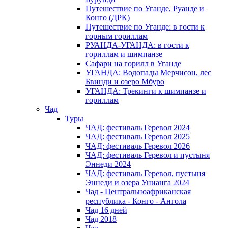
Путешествие по Уганде, Руанде и
Конго (ДРК)
Путешествие по Уганде: в гости к
горным гориллам
РУАНДА-УГАНДА: в гости к
гориллам и шимпанзе
Сафари на горилл в Уганде
УГАНДА: Водопады Мерчисон, лес
Бвинди и озеро Мбуро
УГАНДА: Трекинги к шимпанзе и
гориллам
Чад
Туры
ЧАД: фестиваль Геревол 2024
ЧАД: фестиваль Геревол 2025
ЧАД: фестиваль Геревол 2026
ЧАД: фестиваль Геревол и пустыня
Эннеди 2024
ЧАД: фестиваль Геревол, пустыня
Эннеди и озера Унианга 2024
Чад - Центральноафриканская
республика - Конго - Ангола
Чад 16 дней
Чад 2018