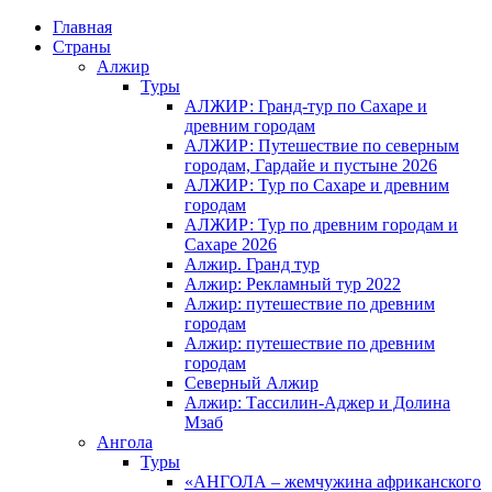
Главная
Страны
Алжир
Туры
АЛЖИР: Гранд-тур по Сахаре и
древним городам
АЛЖИР: Путешествие по северным
городам, Гардайе и пустыне 2026
АЛЖИР: Тур по Сахаре и древним
городам
АЛЖИР: Тур по древним городам и
Сахаре 2026
Алжир. Гранд тур
Алжир: Рекламный тур 2022
Алжир: путешествие по древним
городам
Алжир: путешествие по древним
городам
Северный Алжир
Алжир: Тассилин-Аджер и Долина
Мзаб
Ангола
Туры
«АНГОЛА – жемчужина африканского