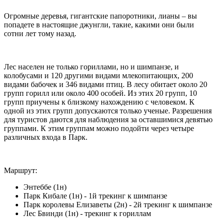
Огромные деревья, гигантские папоротники, лианы – вы
попадете в настоящие джунгли, такие, какими они были
сотни лет тому назад.
Лес населен не только гориллами, но и шимпанзе, и
колобусами и 120 другими видами млекопитающих, 200
видами бабочек и 346 видами птиц. В лесу обитает около 20
групп горилл или около 400 особей. Из этих 20 групп, 10
групп приучены к близкому нахождению с человеком. К
одной из этих групп допускаются только ученые. Разрешения
для туристов даются для наблюдения за оставшимися девятью
группами. К этим группам можно подойти через четыре
различных входа в Парк.
Маршрут:
Энтеббе (1н)
Парк Кибале (1н) - 1й трекинг к шимпанзе
Парк королевы Елизаветы (2н) - 2й трекинг к шимпанзе
Лес Бвинди (1н) - трекинг к гориллам