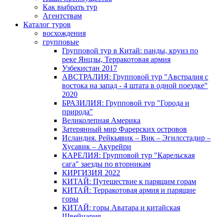
Как выбрать тур
Агентствам
Каталог туров
восхождения
групповые
Групповой тур в Китай: панды, круиз по
реке Янцзы, Терракотовая армия
Узбекистан 2017
АВСТРАЛИЯ: Групповой тур "Австралия с
востока на запад - 4 штата в одной поездке"
2020
БРАЗИЛИЯ: Групповой тур "Города и
природа"
Великолепная Америка
Затерянный мир Фарерских островов
Исландия. Рейкьявик – Вик – Эгилсстадир –
Хусавик – Акурейри
КАРЕЛИЯ: Групповой тур "Карельская
сага" заезды по вторникам
КИРГИЗИЯ 2022
КИТАЙ: Путешествие к парящим горам
КИТАЙ: Терракотовая армия и парящие
горы
КИТАЙ: горы Аватара и китайская
Швейцария