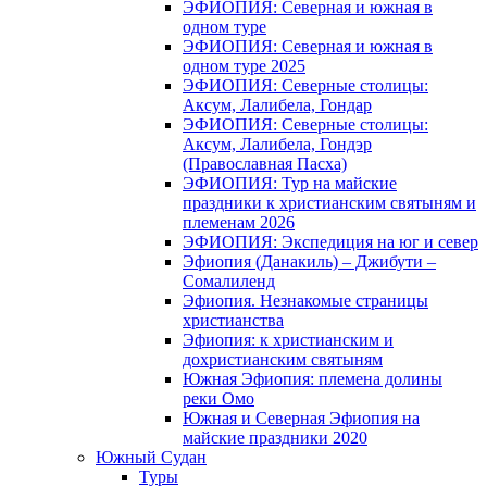
ЭФИОПИЯ: Северная и южная в
одном туре
ЭФИОПИЯ: Северная и южная в
одном туре 2025
ЭФИОПИЯ: Северные столицы:
Аксум, Лалибела, Гондар
ЭФИОПИЯ: Северные столицы:
Аксум, Лалибела, Гондэр
(Православная Пасха)
ЭФИОПИЯ: Тур на майские
праздники к христианским святыням и
племенам 2026
ЭФИОПИЯ: Экспедиция на юг и север
Эфиопия (Данакиль) – Джибути –
Cомалиленд
Эфиопия. Незнакомые страницы
христианства
Эфиопия: к христианским и
дохристианским святыням
Южная Эфиопия: племена долины
реки Омо
Южная и Северная Эфиопия на
майские праздники 2020
Южный Судан
Туры