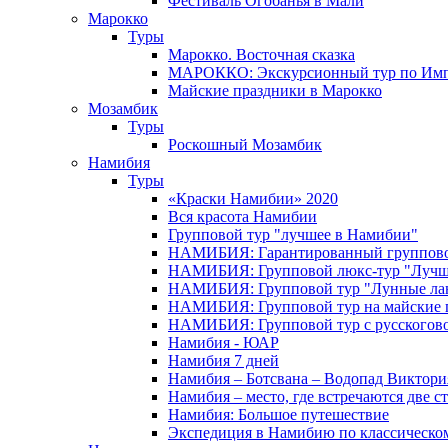
Фестиваль Огобанья в Мали
Марокко
Туры
Марокко. Восточная сказка
МАРОККО: Экскурсионный тур по Имп
Майские праздники в Марокко
Мозамбик
Туры
Роскошный Мозамбик
Намибия
Туры
«Краски Намибии» 2020
Вся красота Намибии
Групповой тур "лучшее в Намибии"
НАМИБИЯ: Гарантированный группово
НАМИБИЯ: Групповой люкс-тур "Лучше
НАМИБИЯ: Групповой тур "Лунные ла
НАМИБИЯ: Групповой тур на майские 
НАМИБИЯ: Групповой тур с русского
Намибия - ЮАР
Намибия 7 дней
Намибия – Ботсвана – Водопад Виктория
Намибия – место, где встречаются две с
Намибия: Большое путешествие
Экспедиция в Намибию по классическо