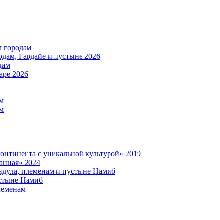
м городам
дам, Гардайе и пустыне 2026
дам
аре 2026
ам
ам
б
нтинента с уникальной культурой» 2019
анная» 2024
дула, племенам и пустыне Намиб
стыне Намиб
леменам