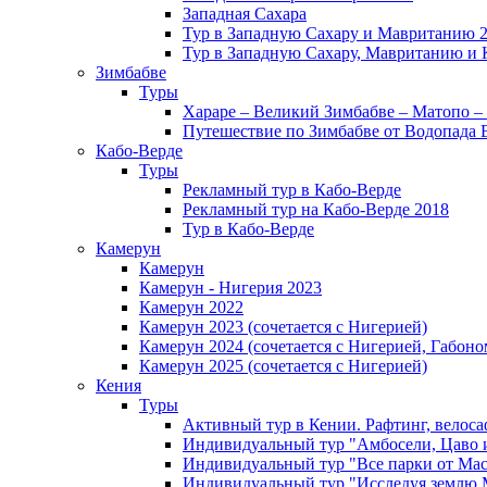
Западная Сахара
Тур в Западную Сахару и Мавританию 
Тур в Западную Сахару, Мавританию и 
Зимбабве
Туры
Хараре – Великий Зимбабве – Матопо –
Путешествие по Зимбабве от Водопада 
Кабо-Верде
Туры
Рекламный тур в Кабо-Верде
Рекламный тур на Кабо-Верде 2018
Тур в Кабо-Верде
Камерун
Камерун
Камерун - Нигерия 2023
Камерун 2022
Камерун 2023 (сочетается с Нигерией)
Камерун 2024 (сочетается с Нигерией, Габоно
Камерун 2025 (сочетается с Нигерией)
Кения
Туры
Активный тур в Кении. Рафтинг, велоса
Индивидуальный тур "Амбосели, Цаво 
Индивидуальный тур "Все парки от Мас
Индивидуальный тур "Исследуя землю 