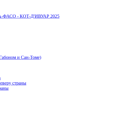
НА-ФАСО - КОТ-Д'ИВУАР 2025
 Габоном и Сан-Томе)
а
северу страны
раны