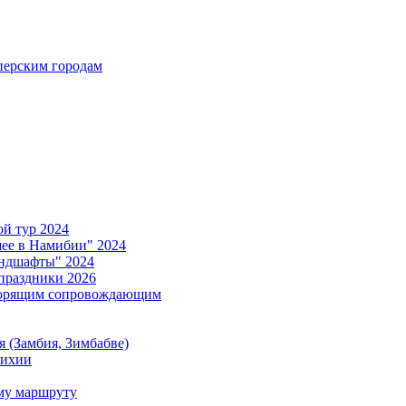
ерским городам
й тур 2024
е в Намибии" 2024
ндшафты" 2024
праздники 2026
ворящим сопровождающим
 (Замбия, Зимбабве)
тихии
му маршруту