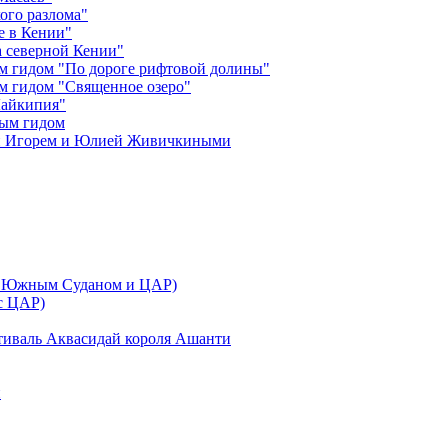
ого разлома"
е в Кении"
 северной Кении"
м гидом "По дороге рифтовой долины"
м гидом "Священное озеро"
Лайкипия"
ным гидом
ми Игорем и Юлией Живичкиными
 с Южным Суданом и ЦАР)
 с ЦАР)
тиваль Аквасидай короля Ашанти
и