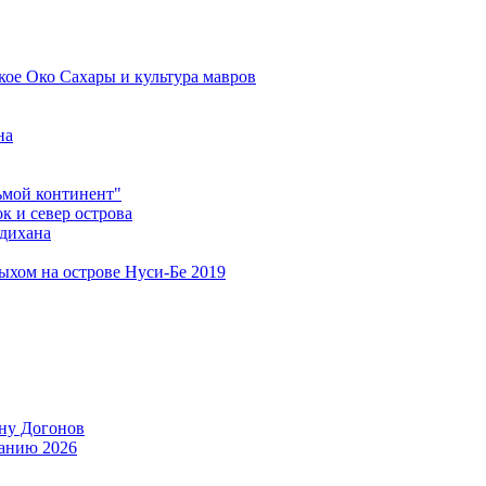
кое Око Сахары и культура мавров
на
мой континент"
 и север острова
дихана
дыхом на острове Нуси-Бе 2019
ану Догонов
танию 2026