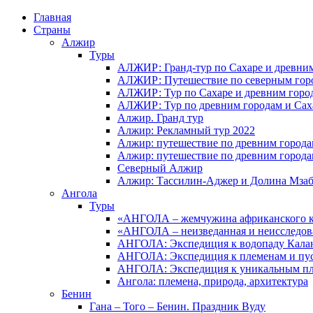
Главная
Страны
Алжир
Туры
АЛЖИР: Гранд-тур по Сахаре и древни
АЛЖИР: Путешествие по северным горо
АЛЖИР: Тур по Сахаре и древним горо
АЛЖИР: Тур по древним городам и Сах
Алжир. Гранд тур
Алжир: Рекламный тур 2022
Алжир: путешествие по древним город
Алжир: путешествие по древним город
Северный Алжир
Алжир: Тассилин-Аджер и Долина Мза
Ангола
Туры
«АНГОЛА – жемчужина африканского ко
«АНГОЛА – неизведанная и неисследов
АНГОЛА: Экспедиция к водопаду Калан
АНГОЛА: Экспедиция к племенам и пу
АНГОЛА: Экспедиция к уникальным п
Ангола: племена, природа, архитектура
Бенин
Гана – Того – Бенин. Праздник Вуду