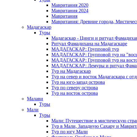
Мавритания 2020
Мавритания 2024
Мавритания
Мавритания: Древние города, Мистичес
Мадагаскар
Туры
Мадагаскар - Цинги и ритуал Фамадиха
Ритуал Фамадихана на Мадагаскаре
МАДАГАСКАР: Групповой тур
МАДАГАСКАР: Групповой тур на "вось
МАДАГАСКАР: Групповой тур на восток
МАДАГАСКАР: Лемуры и ритуал Фама
Тур на Мадагаскар
Тур на север и восток Мадагаскара с от
Тур на юго-запад острова
Тур по северу острова
Тур на восток острова
Малави
Туры
Мали
Туры
Мали: Путешествие в мистическую стр
Тур в Мали, Западную Сахару и Маври
Тур по югу Мали