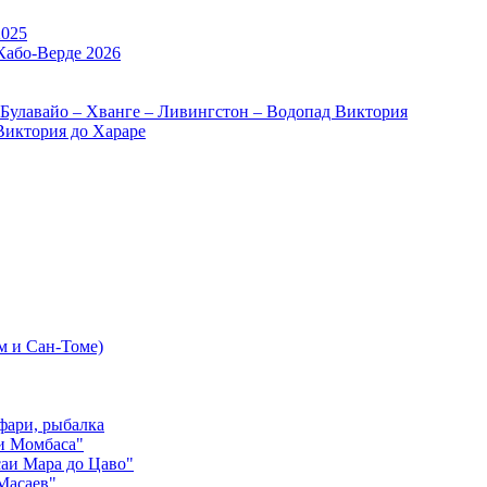
2025
Кабо-Верде 2026
 Булавайо – Хванге – Ливингстон – Водопад Виктория
Виктория до Хараре
м и Сан-Томе)
фари, рыбалка
и Момбаса"
аи Мара до Цаво"
Масаев"