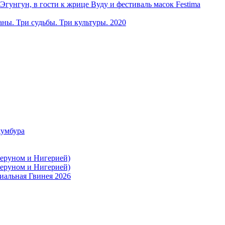
ун, в гости к жрице Вуду и фестиваль масок Festima
ы. Три судьбы. Три культуры. 2020
жумбура
меруном и Нигерией)
меруном и Нигерией)
иальная Гвинея 2026