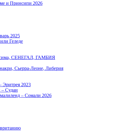
оме и Принсипи 2026
нварь 2025
 или Геледе
есима, СЕНЕГАЛ, ГАМБИЯ
онакри, Сьерра-Леоне, Либерия
– Эритрея 2023
 – Судан
омалиленд – Сомали 2026
авританию