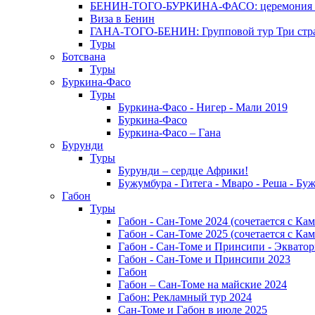
БЕНИН-ТОГО-БУРКИНА-ФАСО: церемония Эгунг
Виза в Бенин
ГАНА-ТОГО-БЕНИН: Групповой тур Три стран
Туры
Ботсвана
Туры
Буркина-Фасо
Туры
Буркина-Фасо - Нигер - Мали 2019
Буркина-Фасо
Буркина-Фасо – Гана
Бурунди
Туры
Бурунди – сердце Африки!
Бужумбура - Гитега - Мваро - Реша - Бу
Габон
Туры
Габон - Сан-Томе 2024 (сочетается с Ка
Габон - Сан-Томе 2025 (сочетается с Ка
Габон - Сан-Томе и Принсипи - Экватор
Габон - Сан-Томе и Принсипи 2023
Габон
Габон – Сан-Томе на майские 2024
Габон: Рекламный тур 2024
Сан-Томе и Габон в июле 2025