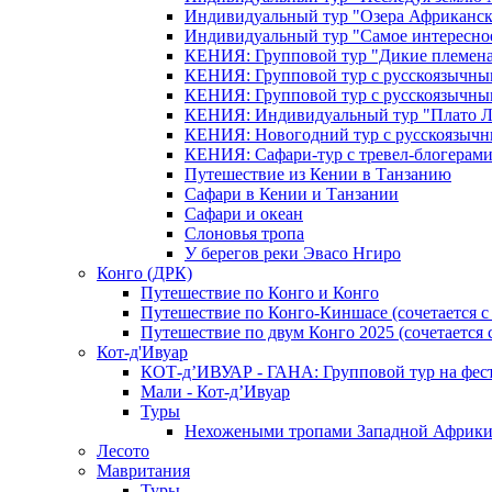
Индивидуальный тур "Озера Африканск
Индивидуальный тур "Самое интересно
КЕНИЯ: Групповой тур "Дикие племена
КЕНИЯ: Групповой тур с русскоязычны
КЕНИЯ: Групповой тур с русскоязычны
КЕНИЯ: Индивидуальный тур "Плато 
КЕНИЯ: Новогодний тур с русскоязыч
КЕНИЯ: Сафари-тур с тревел-блогера
Путешествие из Кении в Танзанию
Сафари в Кении и Танзании
Сафари и океан
Слоновья тропа
У берегов реки Эвасо Нгиро
Конго (ДРК)
Путешествие по Конго и Конго
Путешествие по Конго-Киншасе (сочетается
Путешествие по двум Конго 2025 (сочетается
Кот-д'Ивуар
КОТ-д’ИВУАР - ГАНА: Групповой тур на фес
Мали - Кот-д’Ивуар
Туры
Нехожеными тропами Западной Африк
Лесото
Мавритания
Туры