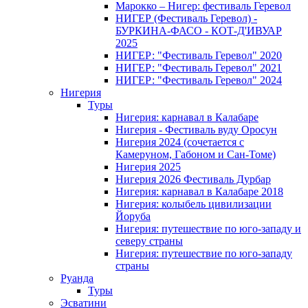
Марокко – Нигер: фестиваль Геревол
НИГЕР (Фестиваль Геревол) -
БУРКИНА-ФАСО - КОТ-Д'ИВУАР
2025
НИГЕР: "Фестиваль Геревол" 2020
НИГЕР: "Фестиваль Геревол" 2021
НИГЕР: "Фестиваль Геревол" 2024
Нигерия
Туры
Нигерия: карнавал в Калабаре
Нигерия - Фестиваль вуду Оросун
Нигерия 2024 (сочетается с
Камеруном, Габоном и Сан-Томе)
Нигерия 2025
Нигерия 2026 Фестиваль Дурбар
Нигерия: карнавал в Калабаре 2018
Нигерия: колыбель цивилизации
Йоруба
Нигерия: путешествие по юго-западу и
северу страны
Нигерия: путешествие по юго-западу
страны
Руанда
Туры
Эсватини