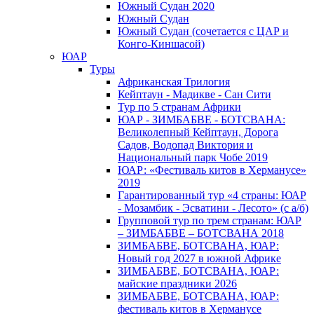
Южный Cудан 2020
Южный Cудан
Южный Судан (сочетается с ЦАР и
Конго-Киншасой)
ЮАР
Туры
Африканская Трилогия
Кейптаун - Мадикве - Сан Сити
Тур по 5 странам Африки
ЮАР - ЗИМБАБВЕ - БОТСВАНА:
Великолепный Кейптаун, Дорога
Садов, Водопад Виктория и
Национальный парк Чобе 2019
ЮАР: «Фестиваль китов в Херманусе»
2019
Гарантированный тур «4 страны: ЮАР
- Мозамбик - Эсватини - Лесото» (с а/б)
Групповой тур по трем странам: ЮАР
– ЗИМБАБВЕ – БОТСВАНА 2018
ЗИМБАБВЕ, БОТСВАНА, ЮАР:
Новый год 2027 в южной Африке
ЗИМБАБВЕ, БОТСВАНА, ЮАР:
майские праздники 2026
ЗИМБАБВЕ, БОТСВАНА, ЮАР:
фестиваль китов в Херманусе