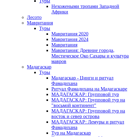
Туры
Нехожеными тропами Западной
Африки
Лесото
Мавритания
Туры
Мавритания 2020
Мавритания 2024
Мавритания
Мавритания: Древние города,
Мистическое Око Сахары и культура
мавров
Мадагаскар
Туры
Мадагаскар - Цинги и ритуал
Фамадихана
Ритуал Фамадихана на Мадагаскаре
МАДАГАСКАР: Групповой тур
МАДАГАСКАР: Групповой тур на
"восьмой континент"
МАДАГАСКАР: Групповой тур на
восток и север острова
МАДАГАСКАР: Лемуры и ритуал
Фамадихана
Тур на Мадагаскар