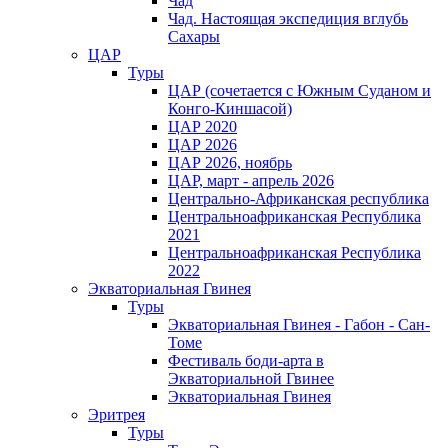
Чад
Чад. Настоящая экспедиция вглубь
Сахары
ЦАР
Туры
ЦАР (сочетается с Южным Суданом и
Конго-Киншасой)
ЦАР 2020
ЦАР 2026
ЦАР 2026, ноябрь
ЦАР, март - апрель 2026
Центрально-Африканская республика
Центральноафриканская Республика
2021
Центральноафриканская Республика
2022
Экваториальная Гвинея
Туры
Экваториальная Гвинея - Габон - Сан-
Томе
Фестиваль боди-арта в
Экваториальной Гвинее
Экваториальная Гвинея
Эритрея
Туры