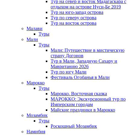
Тур на север и восток Мадагаскара с
отдыхом на острове Нуси-Бе 2019
Тур на юго-запад острова
Тур по северу острова
Тур на восток острова
Малави
Туры
Мали
Туры
Мали: Путешествие в мистическую
страну Догонов
Тур в Мали, Западную Сахару и
Мавританию 2026
Тур по югу Мали
Фестиваль Огобанья в Мали
Марокко
Туры
Марокко. Восточная сказка
МАРОККО: Экскурсионный тур по
Имперским городам
Майские праздники в Марокко
Мозамбик
Туры
Роскошный Мозамбик
Намибия