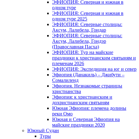
ЭФИОПИЯ: Северная и южная в
одном туре
ЭФИОПИЯ: Северная и южная в
одном туре 2025
ЭФИОПИЯ: Северные столицы:
Аксум, Лалибела, Гондар
ЭФИОПИЯ: Северные столицы:
Аксум, Лалибела, Гондэр
(Православная Пасха)
ЭФИОПИЯ: Тур на майские
праздники к христианским святыням и
племенам 2026
ЭФИОПИЯ: Экспедиция на юг и север
Эфиопия (Данакиль) – Джибути –
Cомалиленд
Эфиопия. Незнакомые страницы
христианства
Эфиопия: к христианским и
дохристианским святыням
Южная Эфиопия: племена долины
реки Омо
Южная и Северная Эфиопия на
майские праздники 2020
Южный Судан
Туры