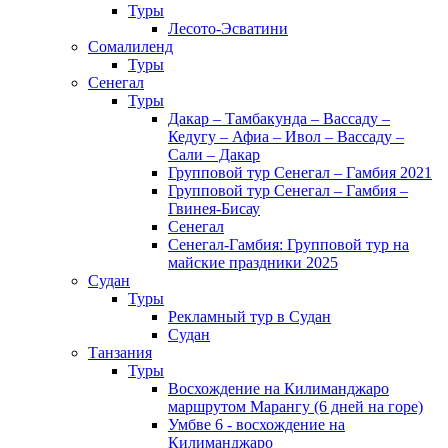
Туры
Лесото-Эсватини
Сомалиленд
Туры
Сенегал
Туры
Дакар – Тамбакунда – Вассаду –
Кедугу – Афиа – Ивол – Вассаду –
Сали – Дакар
Групповой тур Сенегал – Гамбия 2021
Групповой тур Сенегал – Гамбия –
Гвинея-Бисау
Сенегал
Сенегал-Гамбия: Групповой тур на
майские праздники 2025
Судан
Туры
Рекламный тур в Cудан
Cудан
Танзания
Туры
Восхождение на Килиманджаро
маршрутом Марангу (6 дней на горе)
Умбве 6 - восхождение на
Килиманджаро