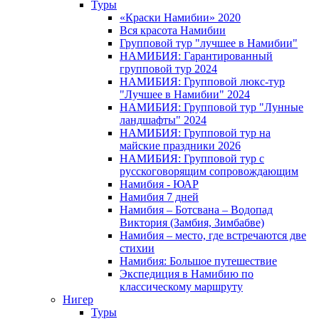
Туры
«Краски Намибии» 2020
Вся красота Намибии
Групповой тур "лучшее в Намибии"
НАМИБИЯ: Гарантированный
групповой тур 2024
НАМИБИЯ: Групповой люкс-тур
"Лучшее в Намибии" 2024
НАМИБИЯ: Групповой тур "Лунные
ландшафты" 2024
НАМИБИЯ: Групповой тур на
майские праздники 2026
НАМИБИЯ: Групповой тур с
русскоговорящим сопровождающим
Намибия - ЮАР
Намибия 7 дней
Намибия – Ботсвана – Водопад
Виктория (Замбия, Зимбабве)
Намибия – место, где встречаются две
стихии
Намибия: Большое путешествие
Экспедиция в Намибию по
классическому маршруту
Нигер
Туры