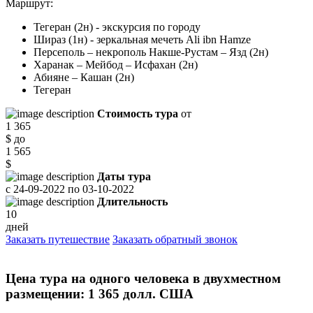
Маршрут:
Тегеран (2н) - экскурсия по городу
Шираз (1н) - зеркальная мечеть Ali ibn Hamze
Персеполь – некрополь Накше-Рустам – Язд (2н)
Харанак – Мейбод – Исфахан (2н)
Абияне – Кашан (2н)
Тегеран
Стоимость тура
от
1 365
$
до
1 565
$
Даты тура
с
24-09-2022
по
03-10-2022
Длительность
10
дней
Заказать путешествие
Заказать обратный звонок
Цена тура на одного человека в двухместном
размещении: 1 365 долл. США