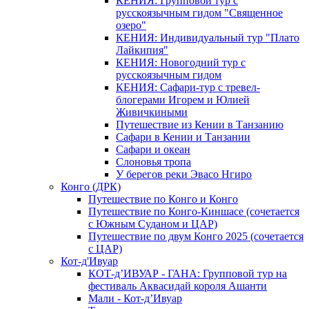
КЕНИЯ: Групповой тур с
русскоязычным гидом "Священное
озеро"
КЕНИЯ: Индивидуальный тур "Плато
Лайкипия"
КЕНИЯ: Новогодний тур с
русскоязычным гидом
КЕНИЯ: Сафари-тур с тревел-
блогерами Игорем и Юлией
Живичкиными
Путешествие из Кении в Танзанию
Сафари в Кении и Танзании
Сафари и океан
Слоновья тропа
У берегов реки Эвасо Нгиро
Конго (ДРК)
Путешествие по Конго и Конго
Путешествие по Конго-Киншасе (сочетается
с Южным Суданом и ЦАР)
Путешествие по двум Конго 2025 (сочетается
с ЦАР)
Кот-д'Ивуар
КОТ-д’ИВУАР - ГАНА: Групповой тур на
фестиваль Аквасидай короля Ашанти
Мали - Кот-д’Ивуар