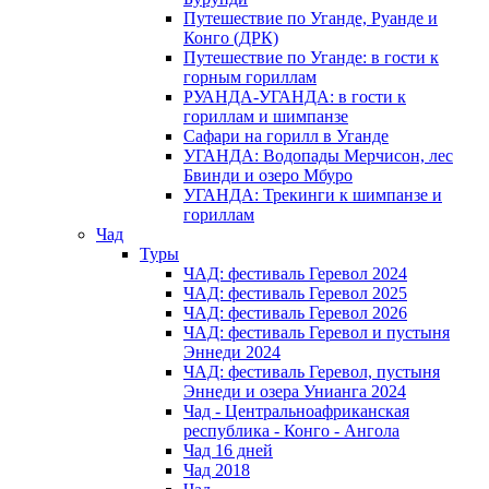
Путешествие по Уганде, Руанде и
Конго (ДРК)
Путешествие по Уганде: в гости к
горным гориллам
РУАНДА-УГАНДА: в гости к
гориллам и шимпанзе
Сафари на горилл в Уганде
УГАНДА: Водопады Мерчисон, лес
Бвинди и озеро Мбуро
УГАНДА: Трекинги к шимпанзе и
гориллам
Чад
Туры
ЧАД: фестиваль Геревол 2024
ЧАД: фестиваль Геревол 2025
ЧАД: фестиваль Геревол 2026
ЧАД: фестиваль Геревол и пустыня
Эннеди 2024
ЧАД: фестиваль Геревол, пустыня
Эннеди и озера Унианга 2024
Чад - Центральноафриканская
республика - Конго - Ангола
Чад 16 дней
Чад 2018