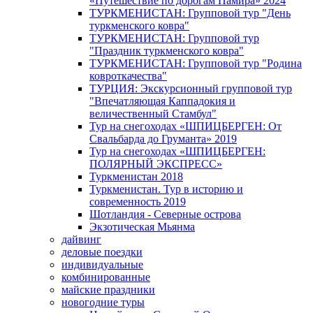
«Путешествие по дорогам Памира» 2024
ТУРКМЕНИСТАН: Групповой тур "День
туркменского ковра"
ТУРКМЕНИСТАН: Групповой тур
"Праздник туркменского ковра"
ТУРКМЕНИСТАН: Групповой тур "Родина
ковроткачества"
ТУРЦИЯ: Экскурсионный групповой тур
"Впечатляющая Каппадокия и
величественный Стамбул"
Тур на снегоходах «ШПИЦБЕРГЕН: От
Свальбарда до Груманта» 2019
Тур на снегоходах «ШПИЦБЕРГЕН:
ПОЛЯРНЫЙ ЭКСПРЕСС»
Туркменистан 2018
Туркменистан. Тур в историю и
современность 2019
Шотландия - Северные острова
Экзотическая Мьянма
дайвинг
деловые поездки
индивидуальные
комбинированные
майские праздники
новогодние туры