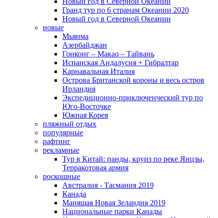
Новый год в Северной Океании
Гранд тур по 6 странам Океании 2020
Новый год в Северной Океании
новые
Мьянма
Азербайджан
Гонконг – Макао – Тайвань
Испанская Андалусия + Гибралтар
Карнавальная Италия
Острова Британской короны и весь остров
Ирландия
Экспедиционно-приключенческий тур по
Юго-Восточке
Южная Корея
пляжный отдых
популярные
рафтинг
рекламные
Тур в Китай: панды, круиз по реке Янцзы,
Терракотовая армия
роскошные
Австралия - Тасмания 2019
Канада
Манящая Новая Зеландия 2019
Национальные парки Канады