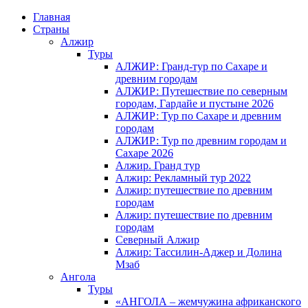
Главная
Страны
Алжир
Туры
АЛЖИР: Гранд-тур по Сахаре и
древним городам
АЛЖИР: Путешествие по северным
городам, Гардайе и пустыне 2026
АЛЖИР: Тур по Сахаре и древним
городам
АЛЖИР: Тур по древним городам и
Сахаре 2026
Алжир. Гранд тур
Алжир: Рекламный тур 2022
Алжир: путешествие по древним
городам
Алжир: путешествие по древним
городам
Северный Алжир
Алжир: Тассилин-Аджер и Долина
Мзаб
Ангола
Туры
«АНГОЛА – жемчужина африканского