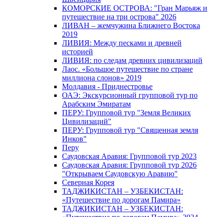
КОМОРСКИЕ ОСТРОВА: "Гран Марьяж и
путешествие на три острова" 2026
ЛИВАН – жемчужина Ближнего Востока
2019
ЛИВИЯ: Между песками и древней
историей
ЛИВИЯ: по следам древних цивилизаций
Лаос. «Большое путешествие по стране
миллиона слонов» 2019
Молдавия - Приднестровье
ОАЭ: Экскурсионный групповой тур по
Арабским Эмиратам
ПЕРУ: Групповой тур "Земля Великих
Цивилизаций"
ПЕРУ: Групповой тур "Священная земля
Инков"
Перу
Саудовская Аравия: Групповой тур 2023
Саудовская Аравия: Групповой тур 2026
"Открываем Саудовскую Аравию"
Северная Корея
ТАДЖИКИСТАН – УЗБЕКИСТАН:
«Путешествие по дорогам Памира»
ТАДЖИКИСТАН – УЗБЕКИСТАН: