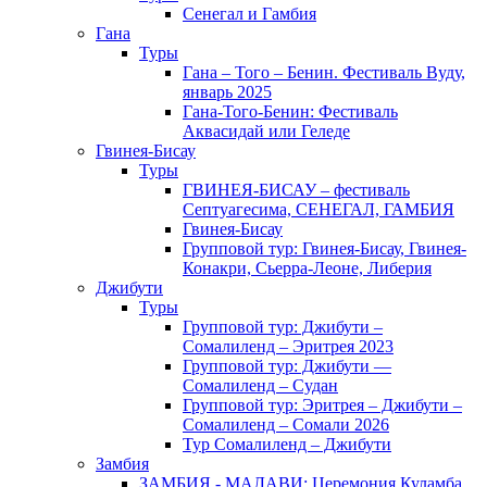
Сенегал и Гамбия
Гана
Туры
Гана – Того – Бенин. Фестиваль Вуду,
январь 2025
Гана-Того-Бенин: Фестиваль
Аквасидай или Геледе
Гвинея-Бисау
Туры
ГВИНЕЯ-БИСАУ – фестиваль
Септуагесима, СЕНЕГАЛ, ГАМБИЯ
Гвинея-Бисау
Групповой тур: Гвинея-Бисау, Гвинея-
Конакри, Сьерра-Леоне, Либерия
Джибути
Туры
Групповой тур: Джибути –
Cомалиленд – Эритрея 2023
Групповой тур: Джибути —
Сомалиленд – Судан
Групповой тур: Эритрея – Джибути –
Сомалиленд – Сомали 2026
Тур Cомалиленд – Джибути
Замбия
ЗАМБИЯ - МАЛАВИ: Церемония Куламба