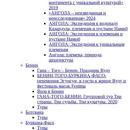
континента с уникальной культурой»
2019
«АНГОЛА – неизведанная и
неисследованная» 2024
АНГОЛА: Экспедиция к водопаду
Каландула, племенам и пустыне Намиб
АНГОЛА: Экспедиция к племенам и
пустыне Намиб
АНГОЛА: Экспедиция к уникальным
племенам
Ангола: племена, природа,
архитектура
Бенин
Гана – Того – Бенин. Праздник Вуду
БЕНИН-ТОГО-БУРКИНА-ФАСО:
церемония Эгунгун, в гости к жрице Вуду и
фестиваль масок Festima
Виза в Бенин
ГАНА-ТОГО-БЕНИН: Групповой тур Три
страны. Три судьбы. Три культуры. 2020
Туры
Ботсвана
Туры
Буркина-Фасо
Туры