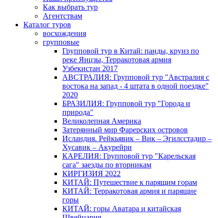
Как выбрать тур
Агентствам
Каталог туров
восхождения
групповые
Групповой тур в Китай: панды, круиз по
реке Янцзы, Терракотовая армия
Узбекистан 2017
АВСТРАЛИЯ: Групповой тур "Австралия с
востока на запад - 4 штата в одной поездке"
2020
БРАЗИЛИЯ: Групповой тур "Города и
природа"
Великолепная Америка
Затерянный мир Фарерских островов
Исландия. Рейкьявик – Вик – Эгилсстадир –
Хусавик – Акурейри
КАРЕЛИЯ: Групповой тур "Карельская
сага" заезды по вторникам
КИРГИЗИЯ 2022
КИТАЙ: Путешествие к парящим горам
КИТАЙ: Терракотовая армия и парящие
горы
КИТАЙ: горы Аватара и китайская
Швейцария