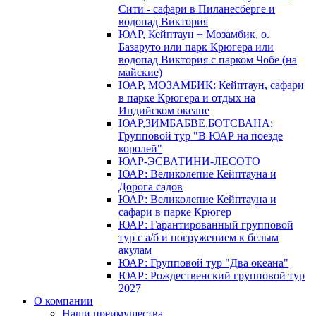
Сити - сафари в Пиланесберге и
водопад Виктория
ЮАР, Кейптаун + Мозамбик, о.
Базаруто или парк Крюгера или
водопад Виктория с парком Чобе (на
майские)
ЮАР, МОЗАМБИК: Кейптаун, сафари
в парке Крюгера и отдых на
Индийском океане
ЮАР,ЗИМБАБВЕ,БОТСВАНА:
Групповой тур "В ЮАР на поезде
королей"
ЮАР-ЭСВАТИНИ-ЛЕСОТО
ЮАР: Великолепие Кейптауна и
Дорога садов
ЮАР: Великолепие Кейптауна и
сафари в парке Крюгер
ЮАР: Гарантированный групповой
тур с а/б и погружением к белым
акулам
ЮАР: Групповой тур "Два океана"
ЮАР: Рождественский групповой тур
2027
О компании
Наши преимущества