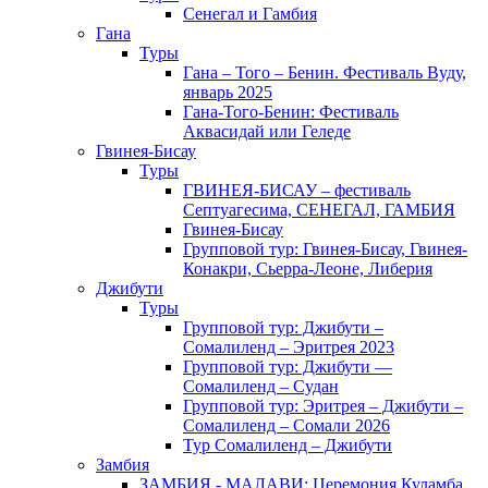
Сенегал и Гамбия
Гана
Туры
Гана – Того – Бенин. Фестиваль Вуду,
январь 2025
Гана-Того-Бенин: Фестиваль
Аквасидай или Геледе
Гвинея-Бисау
Туры
ГВИНЕЯ-БИСАУ – фестиваль
Септуагесима, СЕНЕГАЛ, ГАМБИЯ
Гвинея-Бисау
Групповой тур: Гвинея-Бисау, Гвинея-
Конакри, Сьерра-Леоне, Либерия
Джибути
Туры
Групповой тур: Джибути –
Cомалиленд – Эритрея 2023
Групповой тур: Джибути —
Сомалиленд – Судан
Групповой тур: Эритрея – Джибути –
Сомалиленд – Сомали 2026
Тур Cомалиленд – Джибути
Замбия
ЗАМБИЯ - МАЛАВИ: Церемония Куламба