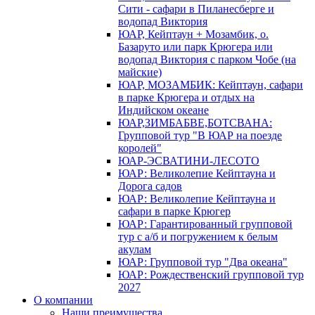
Сити - сафари в Пиланесберге и
водопад Виктория
ЮАР, Кейптаун + Мозамбик, о.
Базаруто или парк Крюгера или
водопад Виктория с парком Чобе (на
майские)
ЮАР, МОЗАМБИК: Кейптаун, сафари
в парке Крюгера и отдых на
Индийском океане
ЮАР,ЗИМБАБВЕ,БОТСВАНА:
Групповой тур "В ЮАР на поезде
королей"
ЮАР-ЭСВАТИНИ-ЛЕСОТО
ЮАР: Великолепие Кейптауна и
Дорога садов
ЮАР: Великолепие Кейптауна и
сафари в парке Крюгер
ЮАР: Гарантированный групповой
тур с а/б и погружением к белым
акулам
ЮАР: Групповой тур "Два океана"
ЮАР: Рождественский групповой тур
2027
О компании
Наши преимущества