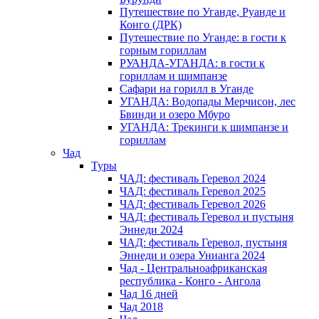
Путешествие по Уганде, Руанде и
Конго (ДРК)
Путешествие по Уганде: в гости к
горным гориллам
РУАНДА-УГАНДА: в гости к
гориллам и шимпанзе
Сафари на горилл в Уганде
УГАНДА: Водопады Мерчисон, лес
Бвинди и озеро Мбуро
УГАНДА: Трекинги к шимпанзе и
гориллам
Чад
Туры
ЧАД: фестиваль Геревол 2024
ЧАД: фестиваль Геревол 2025
ЧАД: фестиваль Геревол 2026
ЧАД: фестиваль Геревол и пустыня
Эннеди 2024
ЧАД: фестиваль Геревол, пустыня
Эннеди и озера Унианга 2024
Чад - Центральноафриканская
республика - Конго - Ангола
Чад 16 дней
Чад 2018