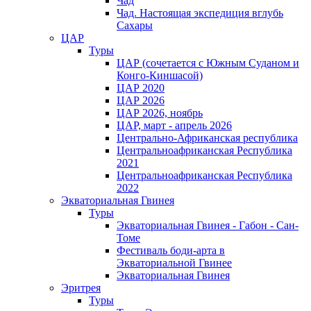
Чад
Чад. Настоящая экспедиция вглубь
Сахары
ЦАР
Туры
ЦАР (сочетается с Южным Суданом и
Конго-Киншасой)
ЦАР 2020
ЦАР 2026
ЦАР 2026, ноябрь
ЦАР, март - апрель 2026
Центрально-Африканская республика
Центральноафриканская Республика
2021
Центральноафриканская Республика
2022
Экваториальная Гвинея
Туры
Экваториальная Гвинея - Габон - Сан-
Томе
Фестиваль боди-арта в
Экваториальной Гвинее
Экваториальная Гвинея
Эритрея
Туры