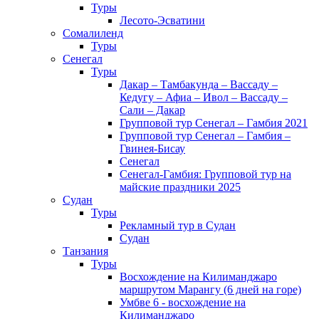
Туры
Лесото-Эсватини
Сомалиленд
Туры
Сенегал
Туры
Дакар – Тамбакунда – Вассаду –
Кедугу – Афиа – Ивол – Вассаду –
Сали – Дакар
Групповой тур Сенегал – Гамбия 2021
Групповой тур Сенегал – Гамбия –
Гвинея-Бисау
Сенегал
Сенегал-Гамбия: Групповой тур на
майские праздники 2025
Судан
Туры
Рекламный тур в Cудан
Cудан
Танзания
Туры
Восхождение на Килиманджаро
маршрутом Марангу (6 дней на горе)
Умбве 6 - восхождение на
Килиманджаро