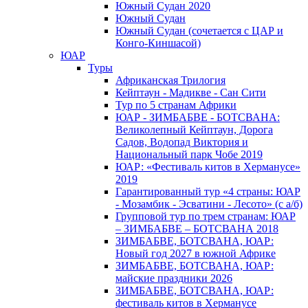
Южный Cудан 2020
Южный Cудан
Южный Судан (сочетается с ЦАР и
Конго-Киншасой)
ЮАР
Туры
Африканская Трилогия
Кейптаун - Мадикве - Сан Сити
Тур по 5 странам Африки
ЮАР - ЗИМБАБВЕ - БОТСВАНА:
Великолепный Кейптаун, Дорога
Садов, Водопад Виктория и
Национальный парк Чобе 2019
ЮАР: «Фестиваль китов в Херманусе»
2019
Гарантированный тур «4 страны: ЮАР
- Мозамбик - Эсватини - Лесото» (с а/б)
Групповой тур по трем странам: ЮАР
– ЗИМБАБВЕ – БОТСВАНА 2018
ЗИМБАБВЕ, БОТСВАНА, ЮАР:
Новый год 2027 в южной Африке
ЗИМБАБВЕ, БОТСВАНА, ЮАР:
майские праздники 2026
ЗИМБАБВЕ, БОТСВАНА, ЮАР:
фестиваль китов в Херманусе