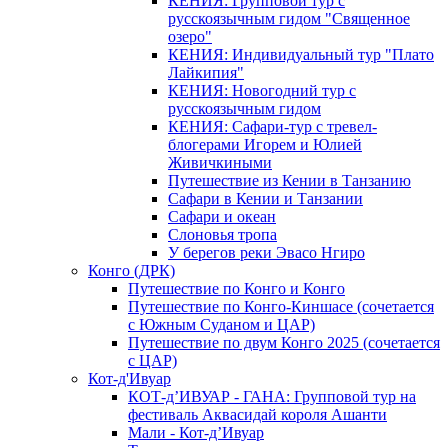
КЕНИЯ: Групповой тур с
русскоязычным гидом "Священное
озеро"
КЕНИЯ: Индивидуальный тур "Плато
Лайкипия"
КЕНИЯ: Новогодний тур с
русскоязычным гидом
КЕНИЯ: Сафари-тур с тревел-
блогерами Игорем и Юлией
Живичкиными
Путешествие из Кении в Танзанию
Сафари в Кении и Танзании
Сафари и океан
Слоновья тропа
У берегов реки Эвасо Нгиро
Конго (ДРК)
Путешествие по Конго и Конго
Путешествие по Конго-Киншасе (сочетается
с Южным Суданом и ЦАР)
Путешествие по двум Конго 2025 (сочетается
с ЦАР)
Кот-д'Ивуар
КОТ-д’ИВУАР - ГАНА: Групповой тур на
фестиваль Аквасидай короля Ашанти
Мали - Кот-д’Ивуар