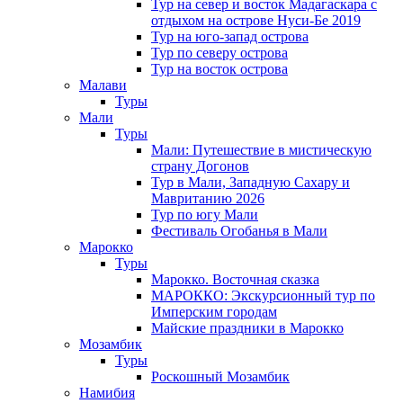
Тур на север и восток Мадагаскара с
отдыхом на острове Нуси-Бе 2019
Тур на юго-запад острова
Тур по северу острова
Тур на восток острова
Малави
Туры
Мали
Туры
Мали: Путешествие в мистическую
страну Догонов
Тур в Мали, Западную Сахару и
Мавританию 2026
Тур по югу Мали
Фестиваль Огобанья в Мали
Марокко
Туры
Марокко. Восточная сказка
МАРОККО: Экскурсионный тур по
Имперским городам
Майские праздники в Марокко
Мозамбик
Туры
Роскошный Мозамбик
Намибия