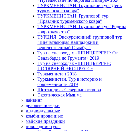
«Путешествие по дорогам Памира» 2024
ТУРКМЕНИСТАН: Групповой тур "День
туркменского ковра"
ТУРКМЕНИСТАН: Групповой тур
"Праздник туркменского ковра"
ТУРКМЕНИСТАН: Групповой тур "Родина
ковроткачества"
ТУРЦИЯ: Экскурсионный групповой тур
"Впечатляющая Каппадокия и
величественный Стамбул"
Тур на снегоходах «ШПИЦБЕРГЕН: От
Свальбарда до Груманта» 2019
Тур на снегоходах «ШПИЦБЕРГЕН:
ПОЛЯРНЫЙ ЭКСПРЕСС»
Туркменистан 2018
Туркменистан. Тур в историю и
современность 2019
Шотландия - Северные острова
Экзотическая Мьянма
дайвинг
деловые поездки
индивидуальные
комбинированные
майские праздники
новогодние туры