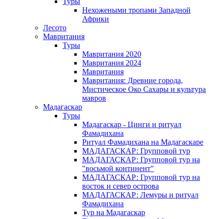
Туры
Нехожеными тропами Западной
Африки
Лесото
Мавритания
Туры
Мавритания 2020
Мавритания 2024
Мавритания
Мавритания: Древние города,
Мистическое Око Сахары и культура
мавров
Мадагаскар
Туры
Мадагаскар - Цинги и ритуал
Фамадихана
Ритуал Фамадихана на Мадагаскаре
МАДАГАСКАР: Групповой тур
МАДАГАСКАР: Групповой тур на
"восьмой континент"
МАДАГАСКАР: Групповой тур на
восток и север острова
МАДАГАСКАР: Лемуры и ритуал
Фамадихана
Тур на Мадагаскар