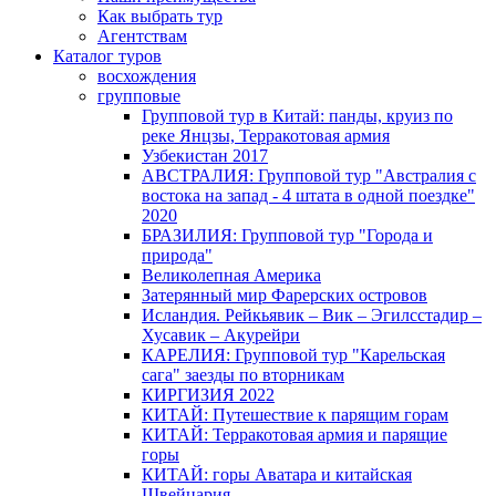
Как выбрать тур
Агентствам
Каталог туров
восхождения
групповые
Групповой тур в Китай: панды, круиз по
реке Янцзы, Терракотовая армия
Узбекистан 2017
АВСТРАЛИЯ: Групповой тур "Австралия с
востока на запад - 4 штата в одной поездке"
2020
БРАЗИЛИЯ: Групповой тур "Города и
природа"
Великолепная Америка
Затерянный мир Фарерских островов
Исландия. Рейкьявик – Вик – Эгилсстадир –
Хусавик – Акурейри
КАРЕЛИЯ: Групповой тур "Карельская
сага" заезды по вторникам
КИРГИЗИЯ 2022
КИТАЙ: Путешествие к парящим горам
КИТАЙ: Терракотовая армия и парящие
горы
КИТАЙ: горы Аватара и китайская
Швейцария