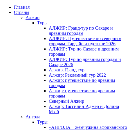
Главная
Страны
Алжир
Туры
АЛЖИР: Гранд-тур по Сахаре и
древним городам
АЛЖИР: Путешествие по северным
городам, Гардайе и пустыне 2026
АЛЖИР: Тур по Сахаре и древним
городам
АЛЖИР: Тур по древним городам и
Сахаре 2026
Алжир. Гранд тур
Алжир: Рекламный тур 2022
Алжир: путешествие по древним
городам
Алжир: путешествие по древним
городам
Северный Алжир
Алжир: Тассилин-Аджер и Долина
Мзаб
Ангола
Туры
«АНГОЛА – жемчужина африканского