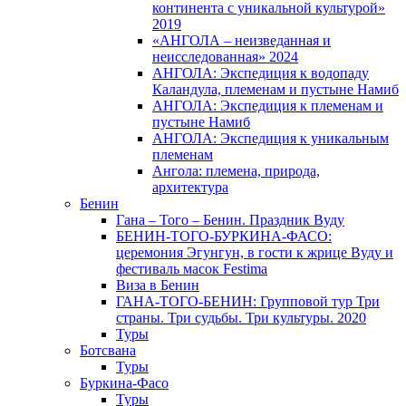
континента с уникальной культурой»
2019
«АНГОЛА – неизведанная и
неисследованная» 2024
АНГОЛА: Экспедиция к водопаду
Каландула, племенам и пустыне Намиб
АНГОЛА: Экспедиция к племенам и
пустыне Намиб
АНГОЛА: Экспедиция к уникальным
племенам
Ангола: племена, природа,
архитектура
Бенин
Гана – Того – Бенин. Праздник Вуду
БЕНИН-ТОГО-БУРКИНА-ФАСО:
церемония Эгунгун, в гости к жрице Вуду и
фестиваль масок Festima
Виза в Бенин
ГАНА-ТОГО-БЕНИН: Групповой тур Три
страны. Три судьбы. Три культуры. 2020
Туры
Ботсвана
Туры
Буркина-Фасо
Туры