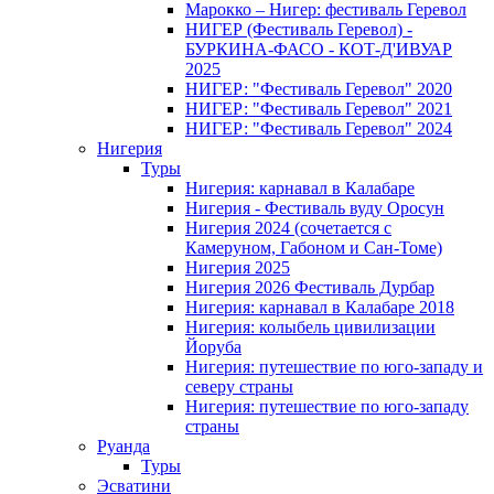
Марокко – Нигер: фестиваль Геревол
НИГЕР (Фестиваль Геревол) -
БУРКИНА-ФАСО - КОТ-Д'ИВУАР
2025
НИГЕР: "Фестиваль Геревол" 2020
НИГЕР: "Фестиваль Геревол" 2021
НИГЕР: "Фестиваль Геревол" 2024
Нигерия
Туры
Нигерия: карнавал в Калабаре
Нигерия - Фестиваль вуду Оросун
Нигерия 2024 (сочетается с
Камеруном, Габоном и Сан-Томе)
Нигерия 2025
Нигерия 2026 Фестиваль Дурбар
Нигерия: карнавал в Калабаре 2018
Нигерия: колыбель цивилизации
Йоруба
Нигерия: путешествие по юго-западу и
северу страны
Нигерия: путешествие по юго-западу
страны
Руанда
Туры
Эсватини