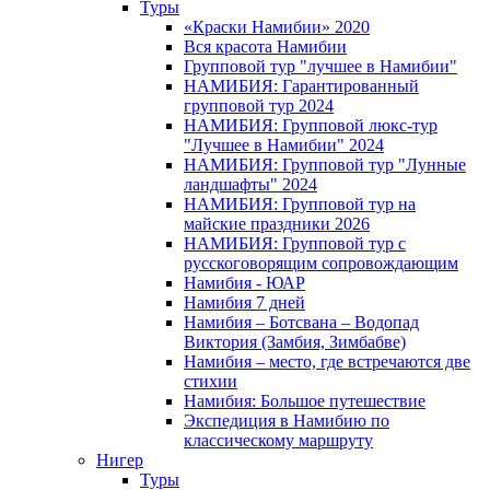
Туры
«Краски Намибии» 2020
Вся красота Намибии
Групповой тур "лучшее в Намибии"
НАМИБИЯ: Гарантированный
групповой тур 2024
НАМИБИЯ: Групповой люкс-тур
"Лучшее в Намибии" 2024
НАМИБИЯ: Групповой тур "Лунные
ландшафты" 2024
НАМИБИЯ: Групповой тур на
майские праздники 2026
НАМИБИЯ: Групповой тур с
русскоговорящим сопровождающим
Намибия - ЮАР
Намибия 7 дней
Намибия – Ботсвана – Водопад
Виктория (Замбия, Зимбабве)
Намибия – место, где встречаются две
стихии
Намибия: Большое путешествие
Экспедиция в Намибию по
классическому маршруту
Нигер
Туры