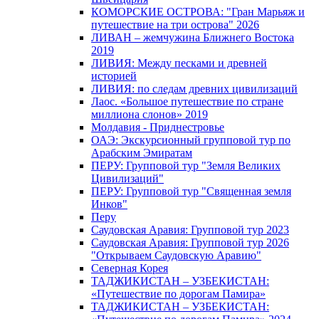
КОМОРСКИЕ ОСТРОВА: "Гран Марьяж и
путешествие на три острова" 2026
ЛИВАН – жемчужина Ближнего Востока
2019
ЛИВИЯ: Между песками и древней
историей
ЛИВИЯ: по следам древних цивилизаций
Лаос. «Большое путешествие по стране
миллиона слонов» 2019
Молдавия - Приднестровье
ОАЭ: Экскурсионный групповой тур по
Арабским Эмиратам
ПЕРУ: Групповой тур "Земля Великих
Цивилизаций"
ПЕРУ: Групповой тур "Священная земля
Инков"
Перу
Саудовская Аравия: Групповой тур 2023
Саудовская Аравия: Групповой тур 2026
"Открываем Саудовскую Аравию"
Северная Корея
ТАДЖИКИСТАН – УЗБЕКИСТАН:
«Путешествие по дорогам Памира»
ТАДЖИКИСТАН – УЗБЕКИСТАН: