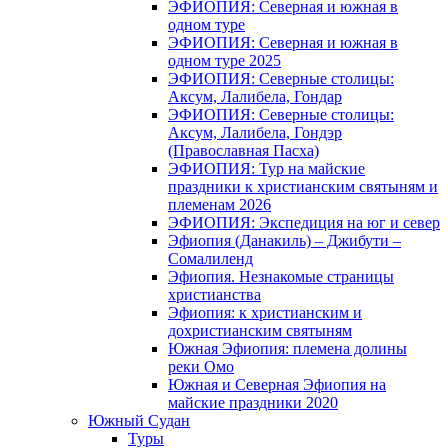
ЭФИОПИЯ: Северная и южная в
одном туре
ЭФИОПИЯ: Северная и южная в
одном туре 2025
ЭФИОПИЯ: Северные столицы:
Аксум, Лалибела, Гондар
ЭФИОПИЯ: Северные столицы:
Аксум, Лалибела, Гондэр
(Православная Пасха)
ЭФИОПИЯ: Тур на майские
праздники к христианским святыням и
племенам 2026
ЭФИОПИЯ: Экспедиция на юг и север
Эфиопия (Данакиль) – Джибути –
Cомалиленд
Эфиопия. Незнакомые страницы
христианства
Эфиопия: к христианским и
дохристианским святыням
Южная Эфиопия: племена долины
реки Омо
Южная и Северная Эфиопия на
майские праздники 2020
Южный Судан
Туры