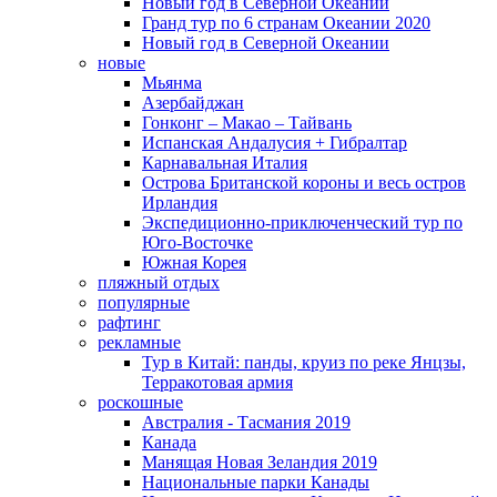
Новый год в Северной Океании
Гранд тур по 6 странам Океании 2020
Новый год в Северной Океании
новые
Мьянма
Азербайджан
Гонконг – Макао – Тайвань
Испанская Андалусия + Гибралтар
Карнавальная Италия
Острова Британской короны и весь остров
Ирландия
Экспедиционно-приключенческий тур по
Юго-Восточке
Южная Корея
пляжный отдых
популярные
рафтинг
рекламные
Тур в Китай: панды, круиз по реке Янцзы,
Терракотовая армия
роскошные
Австралия - Тасмания 2019
Канада
Манящая Новая Зеландия 2019
Национальные парки Канады