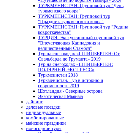
«Путешествие по дорогам Памира» 2024
ТУРКМЕНИСТАН: Групповой тур "День
туркменского ковра"
ТУРКМЕНИСТАН: Групповой тур
"Праздник туркменского ковра"
ТУРКМЕНИСТАН: Групповой тур "Родина
ковроткачества"
ТУРЦИЯ: Экскурсионный групповой тур
"Впечатляющая Каппадокия и
величественный Стамбул"
Тур на снегоходах «ШПИЦБЕРГЕН: От
Свальбарда до Груманта» 2019
Тур на снегоходах «ШПИЦБЕРГЕН:
ПОЛЯРНЫЙ ЭКСПРЕСС»
Туркменистан 2018
Туркменистан. Тур в историю и
современность 2019
Шотландия - Северные острова
Экзотическая Мьянма
дайвинг
деловые поездки
индивидуальные
комбинированные
майские праздники
новогодние туры