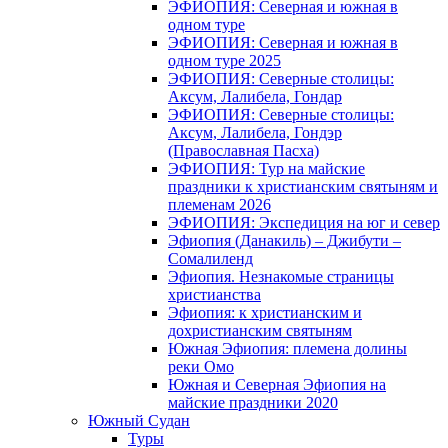
ЭФИОПИЯ: Северная и южная в
одном туре
ЭФИОПИЯ: Северная и южная в
одном туре 2025
ЭФИОПИЯ: Северные столицы:
Аксум, Лалибела, Гондар
ЭФИОПИЯ: Северные столицы:
Аксум, Лалибела, Гондэр
(Православная Пасха)
ЭФИОПИЯ: Тур на майские
праздники к христианским святыням и
племенам 2026
ЭФИОПИЯ: Экспедиция на юг и север
Эфиопия (Данакиль) – Джибути –
Cомалиленд
Эфиопия. Незнакомые страницы
христианства
Эфиопия: к христианским и
дохристианским святыням
Южная Эфиопия: племена долины
реки Омо
Южная и Северная Эфиопия на
майские праздники 2020
Южный Судан
Туры