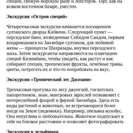
специи, свежую морскую рыбу и лобстеров. Торг, как на
всяком восточном базаре, уместен.
Экскурсия «Остров специй»
Четырехчасовая экскурсия начинается посещением
султанского дворца Кибвени. Следующий пункт —
персидские бани, возведенные Сейидом Саидом, первым
воцарившимся на Занзибаре султаном, для любимой
жены — принцессы Шахразады, внучки персидского
шаха. Затем экскурсанты направляются на плантацию
специй Кизимбани, чтобы увидеть, как растут и как
собирают специи, тропические фрукты, лечебные травы,
цветы, потрогать их и что-то попробовать на вкус.
Экскурсия «Тропический лес Джозани»
Трехчасовая прогулка по лесу джунглей, гигантских
папоротников, лиан, мангровых зарослей познакомит с
интереснейшей флорой и фауной Занзибара. Здесь есть
виды растений и животных, не встречающиеся более
нигде на Земле (эндемики). Например, обезьяна колобус.
Она непуглива и любознательна. Животное подпускает к
себе на близкое расстояние и позволяет фотографировать
Экскурсия к дельфинам