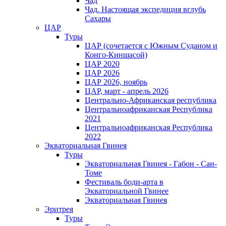
Чад
Чад. Настоящая экспедиция вглубь
Сахары
ЦАР
Туры
ЦАР (сочетается с Южным Суданом и
Конго-Киншасой)
ЦАР 2020
ЦАР 2026
ЦАР 2026, ноябрь
ЦАР, март - апрель 2026
Центрально-Африканская республика
Центральноафриканская Республика
2021
Центральноафриканская Республика
2022
Экваториальная Гвинея
Туры
Экваториальная Гвинея - Габон - Сан-
Томе
Фестиваль боди-арта в
Экваториальной Гвинее
Экваториальная Гвинея
Эритрея
Туры