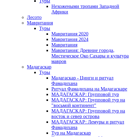
Туры
Нехожеными тропами Западной
Африки
Лесото
Мавритания
Туры
Мавритания 2020
Мавритания 2024
Мавритания
Мавритания: Древние города,
Мистическое Око Сахары и культура
мавров
Мадагаскар
Туры
Мадагаскар - Цинги и ритуал
Фамадихана
Ритуал Фамадихана на Мадагаскаре
МАДАГАСКАР: Групповой тур
МАДАГАСКАР: Групповой тур на
"восьмой континент"
МАДАГАСКАР: Групповой тур на
восток и север острова
МАДАГАСКАР: Лемуры и ритуал
Фамадихана
Тур на Мадагаскар