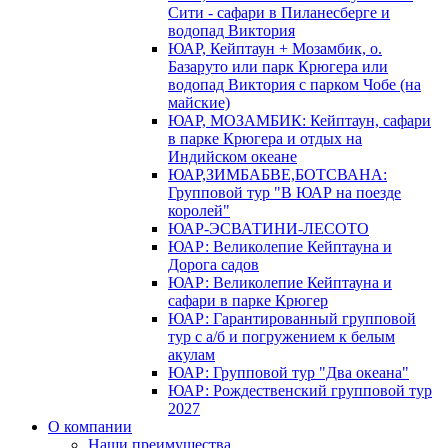
Сити - сафари в Пиланесберге и
водопад Виктория
ЮАР, Кейптаун + Мозамбик, о.
Базаруто или парк Крюгера или
водопад Виктория с парком Чобе (на
майские)
ЮАР, МОЗАМБИК: Кейптаун, сафари
в парке Крюгера и отдых на
Индийском океане
ЮАР,ЗИМБАБВЕ,БОТСВАНА:
Групповой тур "В ЮАР на поезде
королей"
ЮАР-ЭСВАТИНИ-ЛЕСОТО
ЮАР: Великолепие Кейптауна и
Дорога садов
ЮАР: Великолепие Кейптауна и
сафари в парке Крюгер
ЮАР: Гарантированный групповой
тур с а/б и погружением к белым
акулам
ЮАР: Групповой тур "Два океана"
ЮАР: Рождественский групповой тур
2027
О компании
Наши преимущества