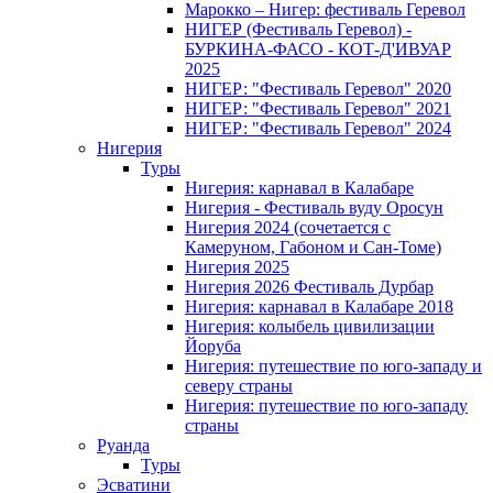
Марокко – Нигер: фестиваль Геревол
НИГЕР (Фестиваль Геревол) -
БУРКИНА-ФАСО - КОТ-Д'ИВУАР
2025
НИГЕР: "Фестиваль Геревол" 2020
НИГЕР: "Фестиваль Геревол" 2021
НИГЕР: "Фестиваль Геревол" 2024
Нигерия
Туры
Нигерия: карнавал в Калабаре
Нигерия - Фестиваль вуду Оросун
Нигерия 2024 (сочетается с
Камеруном, Габоном и Сан-Томе)
Нигерия 2025
Нигерия 2026 Фестиваль Дурбар
Нигерия: карнавал в Калабаре 2018
Нигерия: колыбель цивилизации
Йоруба
Нигерия: путешествие по юго-западу и
северу страны
Нигерия: путешествие по юго-западу
страны
Руанда
Туры
Эсватини