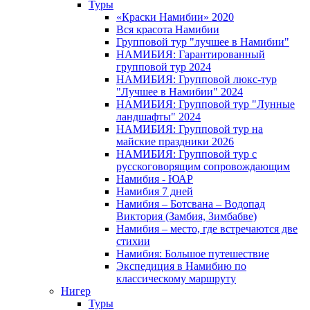
Туры
«Краски Намибии» 2020
Вся красота Намибии
Групповой тур "лучшее в Намибии"
НАМИБИЯ: Гарантированный
групповой тур 2024
НАМИБИЯ: Групповой люкс-тур
"Лучшее в Намибии" 2024
НАМИБИЯ: Групповой тур "Лунные
ландшафты" 2024
НАМИБИЯ: Групповой тур на
майские праздники 2026
НАМИБИЯ: Групповой тур с
русскоговорящим сопровождающим
Намибия - ЮАР
Намибия 7 дней
Намибия – Ботсвана – Водопад
Виктория (Замбия, Зимбабве)
Намибия – место, где встречаются две
стихии
Намибия: Большое путешествие
Экспедиция в Намибию по
классическому маршруту
Нигер
Туры