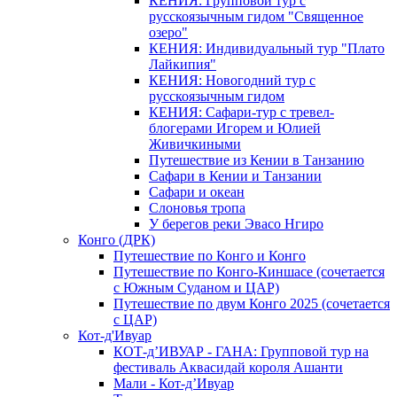
КЕНИЯ: Групповой тур с
русскоязычным гидом "Священное
озеро"
КЕНИЯ: Индивидуальный тур "Плато
Лайкипия"
КЕНИЯ: Новогодний тур с
русскоязычным гидом
КЕНИЯ: Сафари-тур с тревел-
блогерами Игорем и Юлией
Живичкиными
Путешествие из Кении в Танзанию
Сафари в Кении и Танзании
Сафари и океан
Слоновья тропа
У берегов реки Эвасо Нгиро
Конго (ДРК)
Путешествие по Конго и Конго
Путешествие по Конго-Киншасе (сочетается
с Южным Суданом и ЦАР)
Путешествие по двум Конго 2025 (сочетается
с ЦАР)
Кот-д'Ивуар
КОТ-д’ИВУАР - ГАНА: Групповой тур на
фестиваль Аквасидай короля Ашанти
Мали - Кот-д’Ивуар