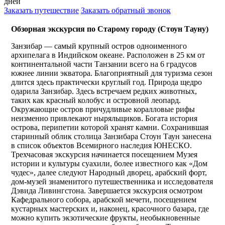
дней
Заказать путешествие
Заказать обратный звонок
Обзорная экскурсия по Старому городу (Стоун Тауну)
Занзибар — самый крупный остров одноименного
архипелага в Индийском океане. Расположен в 25 км от
континентальной части Танзании всего на 6 градусов
южнее линии экватора. Благоприятный для туризма сезон
длится здесь практически круглый год. Природа щедро
одарила Занзибар. Здесь встречаем редких животных,
таких как красный колобус и островной леопард.
Окружающие остров причудливые коралловые рифы
неизменно привлекают ныряльщиков. Богата история
острова, перипетии которой хранят камни. Сохранившая
старинный облик столица Занзибара Стоун Таун занесена
в список объектов Всемирного наследия ЮНЕСКО.
Трехчасовая экскурсия начинается посещением Музея
истории и культуры суахили, более известного как «Дом
чудес», далее следуют Народный дворец, арабский форт,
дом-музей знаменитого путешественника и исследователя
Дэвида Ливингстона. Завершается экскурсия осмотром
Кафедрального собора, арабской мечети, посещением
кустарных мастерских и, наконец, красочного базара, где
можно купить экзотические фрукты, необыкновенные