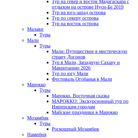
Тур на север и восток Мадагаскара с
отдыхом на острове Нуси-Бе 2019
Тур на юго-запад острова
Тур по северу острова
Тур на восток острова
Малави
Туры
Мали
Туры
Мали: Путешествие в мистическую
страну Догонов
Тур в Мали, Западную Сахару и
Мавританию 2026
Тур по югу Мали
Фестиваль Огобанья в Мали
Марокко
Туры
Марокко. Восточная сказка
МАРОККО: Экскурсионный тур по
Имперским городам
Майские праздники в Марокко
Мозамбик
Туры
Роскошный Мозамбик
Намибия