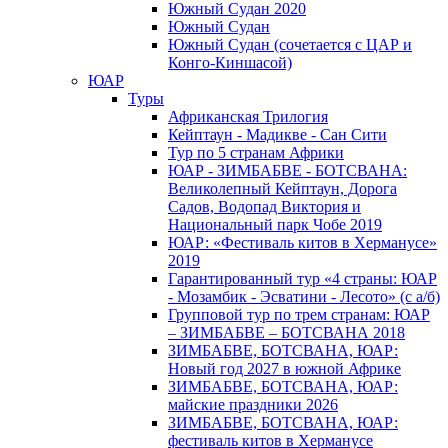
Южный Cудан 2020
Южный Cудан
Южный Судан (сочетается с ЦАР и
Конго-Киншасой)
ЮАР
Туры
Африканская Трилогия
Кейптаун - Мадикве - Сан Сити
Тур по 5 странам Африки
ЮАР - ЗИМБАБВЕ - БОТСВАНА:
Великолепный Кейптаун, Дорога
Садов, Водопад Виктория и
Национальный парк Чобе 2019
ЮАР: «Фестиваль китов в Херманусе»
2019
Гарантированный тур «4 страны: ЮАР
- Мозамбик - Эсватини - Лесото» (с а/б)
Групповой тур по трем странам: ЮАР
– ЗИМБАБВЕ – БОТСВАНА 2018
ЗИМБАБВЕ, БОТСВАНА, ЮАР:
Новый год 2027 в южной Африке
ЗИМБАБВЕ, БОТСВАНА, ЮАР:
майские праздники 2026
ЗИМБАБВЕ, БОТСВАНА, ЮАР:
фестиваль китов в Херманусе