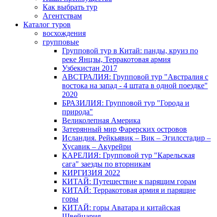
Как выбрать тур
Агентствам
Каталог туров
восхождения
групповые
Групповой тур в Китай: панды, круиз по
реке Янцзы, Терракотовая армия
Узбекистан 2017
АВСТРАЛИЯ: Групповой тур "Австралия с
востока на запад - 4 штата в одной поездке"
2020
БРАЗИЛИЯ: Групповой тур "Города и
природа"
Великолепная Америка
Затерянный мир Фарерских островов
Исландия. Рейкьявик – Вик – Эгилсстадир –
Хусавик – Акурейри
КАРЕЛИЯ: Групповой тур "Карельская
сага" заезды по вторникам
КИРГИЗИЯ 2022
КИТАЙ: Путешествие к парящим горам
КИТАЙ: Терракотовая армия и парящие
горы
КИТАЙ: горы Аватара и китайская
Швейцария