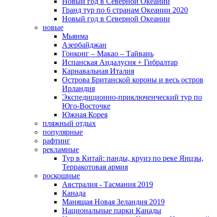
Новый год в Северной Океании
Гранд тур по 6 странам Океании 2020
Новый год в Северной Океании
новые
Мьянма
Азербайджан
Гонконг – Макао – Тайвань
Испанская Андалусия + Гибралтар
Карнавальная Италия
Острова Британской короны и весь остров
Ирландия
Экспедиционно-приключенческий тур по
Юго-Восточке
Южная Корея
пляжный отдых
популярные
рафтинг
рекламные
Тур в Китай: панды, круиз по реке Янцзы,
Терракотовая армия
роскошные
Австралия - Тасмания 2019
Канада
Манящая Новая Зеландия 2019
Национальные парки Канады