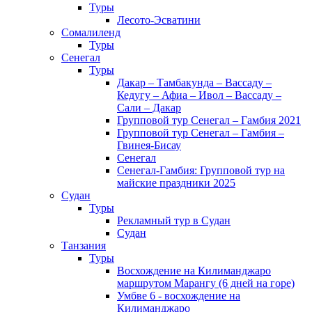
Туры
Лесото-Эсватини
Сомалиленд
Туры
Сенегал
Туры
Дакар – Тамбакунда – Вассаду –
Кедугу – Афиа – Ивол – Вассаду –
Сали – Дакар
Групповой тур Сенегал – Гамбия 2021
Групповой тур Сенегал – Гамбия –
Гвинея-Бисау
Сенегал
Сенегал-Гамбия: Групповой тур на
майские праздники 2025
Судан
Туры
Рекламный тур в Cудан
Cудан
Танзания
Туры
Восхождение на Килиманджаро
маршрутом Марангу (6 дней на горе)
Умбве 6 - восхождение на
Килиманджаро