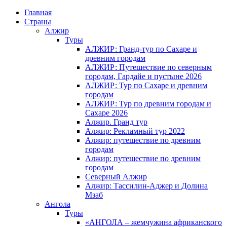
Главная
Страны
Алжир
Туры
АЛЖИР: Гранд-тур по Сахаре и
древним городам
АЛЖИР: Путешествие по северным
городам, Гардайе и пустыне 2026
АЛЖИР: Тур по Сахаре и древним
городам
АЛЖИР: Тур по древним городам и
Сахаре 2026
Алжир. Гранд тур
Алжир: Рекламный тур 2022
Алжир: путешествие по древним
городам
Алжир: путешествие по древним
городам
Северный Алжир
Алжир: Тассилин-Аджер и Долина
Мзаб
Ангола
Туры
«АНГОЛА – жемчужина африканского