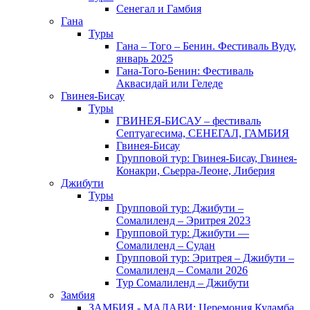
Сенегал и Гамбия
Гана
Туры
Гана – Того – Бенин. Фестиваль Вуду,
январь 2025
Гана-Того-Бенин: Фестиваль
Аквасидай или Геледе
Гвинея-Бисау
Туры
ГВИНЕЯ-БИСАУ – фестиваль
Септуагесима, СЕНЕГАЛ, ГАМБИЯ
Гвинея-Бисау
Групповой тур: Гвинея-Бисау, Гвинея-
Конакри, Сьерра-Леоне, Либерия
Джибути
Туры
Групповой тур: Джибути –
Cомалиленд – Эритрея 2023
Групповой тур: Джибути —
Сомалиленд – Судан
Групповой тур: Эритрея – Джибути –
Сомалиленд – Сомали 2026
Тур Cомалиленд – Джибути
Замбия
ЗАМБИЯ - МАЛАВИ: Церемония Куламба