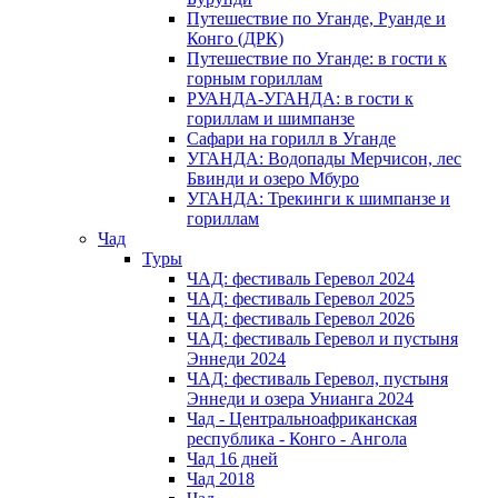
Путешествие по Уганде, Руанде и
Конго (ДРК)
Путешествие по Уганде: в гости к
горным гориллам
РУАНДА-УГАНДА: в гости к
гориллам и шимпанзе
Сафари на горилл в Уганде
УГАНДА: Водопады Мерчисон, лес
Бвинди и озеро Мбуро
УГАНДА: Трекинги к шимпанзе и
гориллам
Чад
Туры
ЧАД: фестиваль Геревол 2024
ЧАД: фестиваль Геревол 2025
ЧАД: фестиваль Геревол 2026
ЧАД: фестиваль Геревол и пустыня
Эннеди 2024
ЧАД: фестиваль Геревол, пустыня
Эннеди и озера Унианга 2024
Чад - Центральноафриканская
республика - Конго - Ангола
Чад 16 дней
Чад 2018