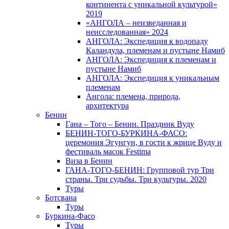
континента с уникальной культурой»
2019
«АНГОЛА – неизведанная и
неисследованная» 2024
АНГОЛА: Экспедиция к водопаду
Каландула, племенам и пустыне Намиб
АНГОЛА: Экспедиция к племенам и
пустыне Намиб
АНГОЛА: Экспедиция к уникальным
племенам
Ангола: племена, природа,
архитектура
Бенин
Гана – Того – Бенин. Праздник Вуду
БЕНИН-ТОГО-БУРКИНА-ФАСО:
церемония Эгунгун, в гости к жрице Вуду и
фестиваль масок Festima
Виза в Бенин
ГАНА-ТОГО-БЕНИН: Групповой тур Три
страны. Три судьбы. Три культуры. 2020
Туры
Ботсвана
Туры
Буркина-Фасо
Туры