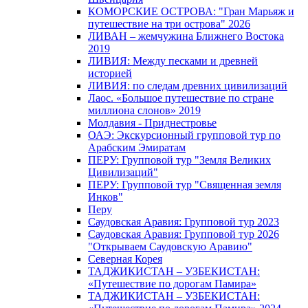
КОМОРСКИЕ ОСТРОВА: "Гран Марьяж и
путешествие на три острова" 2026
ЛИВАН – жемчужина Ближнего Востока
2019
ЛИВИЯ: Между песками и древней
историей
ЛИВИЯ: по следам древних цивилизаций
Лаос. «Большое путешествие по стране
миллиона слонов» 2019
Молдавия - Приднестровье
ОАЭ: Экскурсионный групповой тур по
Арабским Эмиратам
ПЕРУ: Групповой тур "Земля Великих
Цивилизаций"
ПЕРУ: Групповой тур "Священная земля
Инков"
Перу
Саудовская Аравия: Групповой тур 2023
Саудовская Аравия: Групповой тур 2026
"Открываем Саудовскую Аравию"
Северная Корея
ТАДЖИКИСТАН – УЗБЕКИСТАН:
«Путешествие по дорогам Памира»
ТАДЖИКИСТАН – УЗБЕКИСТАН: