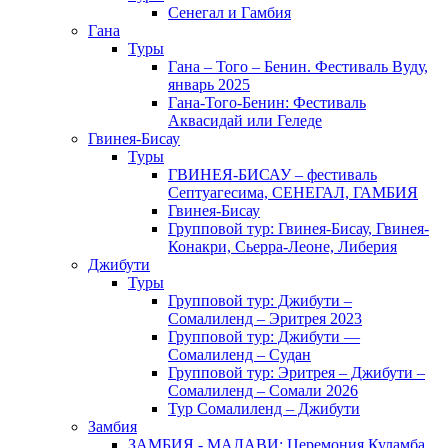
Сенегал и Гамбия
Гана
Туры
Гана – Того – Бенин. Фестиваль Вуду,
январь 2025
Гана-Того-Бенин: Фестиваль
Аквасидай или Геледе
Гвинея-Бисау
Туры
ГВИНЕЯ-БИСАУ – фестиваль
Септуагесима, СЕНЕГАЛ, ГАМБИЯ
Гвинея-Бисау
Групповой тур: Гвинея-Бисау, Гвинея-
Конакри, Сьерра-Леоне, Либерия
Джибути
Туры
Групповой тур: Джибути –
Cомалиленд – Эритрея 2023
Групповой тур: Джибути —
Сомалиленд – Судан
Групповой тур: Эритрея – Джибути –
Сомалиленд – Сомали 2026
Тур Cомалиленд – Джибути
Замбия
ЗАМБИЯ - МАЛАВИ: Церемония Куламба