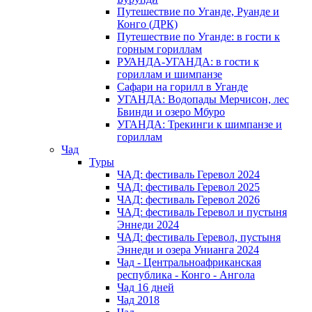
Путешествие по Уганде, Руанде и
Конго (ДРК)
Путешествие по Уганде: в гости к
горным гориллам
РУАНДА-УГАНДА: в гости к
гориллам и шимпанзе
Сафари на горилл в Уганде
УГАНДА: Водопады Мерчисон, лес
Бвинди и озеро Мбуро
УГАНДА: Трекинги к шимпанзе и
гориллам
Чад
Туры
ЧАД: фестиваль Геревол 2024
ЧАД: фестиваль Геревол 2025
ЧАД: фестиваль Геревол 2026
ЧАД: фестиваль Геревол и пустыня
Эннеди 2024
ЧАД: фестиваль Геревол, пустыня
Эннеди и озера Унианга 2024
Чад - Центральноафриканская
республика - Конго - Ангола
Чад 16 дней
Чад 2018