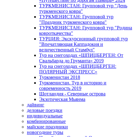
«Путешествие по дорогам Памира» 2024
ТУРКМЕНИСТАН: Групповой тур "День
туркменского ковра"
ТУРКМЕНИСТАН: Групповой тур
"Праздник туркменского ковра"
ТУРКМЕНИСТАН: Групповой тур "Родина
ковроткачества"
ТУРЦИЯ: Экскурсионный групповой тур
"Впечатляющая Каппадокия и
величественный Стамбул"
Тур на снегоходах «ШПИЦБЕРГЕН: От
Свальбарда до Груманта» 2019
Тур на снегоходах «ШПИЦБЕРГЕН:
ПОЛЯРНЫЙ ЭКСПРЕСС»
Туркменистан 2018
Туркменистан. Тур в историю и
современность 2019
Шотландия - Северные острова
Экзотическая Мьянма
дайвинг
деловые поездки
индивидуальные
комбинированные
майские праздники
новогодние туры