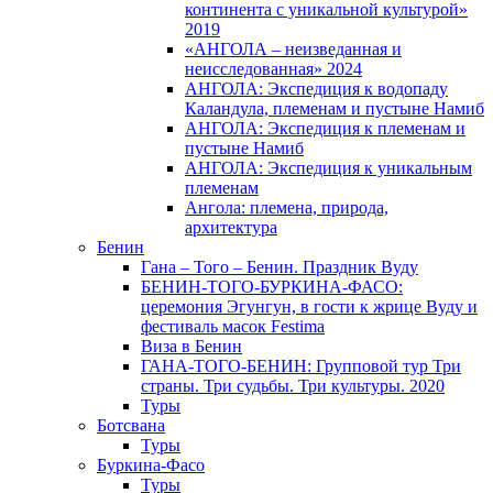
континента с уникальной культурой»
2019
«АНГОЛА – неизведанная и
неисследованная» 2024
АНГОЛА: Экспедиция к водопаду
Каландула, племенам и пустыне Намиб
АНГОЛА: Экспедиция к племенам и
пустыне Намиб
АНГОЛА: Экспедиция к уникальным
племенам
Ангола: племена, природа,
архитектура
Бенин
Гана – Того – Бенин. Праздник Вуду
БЕНИН-ТОГО-БУРКИНА-ФАСО:
церемония Эгунгун, в гости к жрице Вуду и
фестиваль масок Festima
Виза в Бенин
ГАНА-ТОГО-БЕНИН: Групповой тур Три
страны. Три судьбы. Три культуры. 2020
Туры
Ботсвана
Туры
Буркина-Фасо
Туры