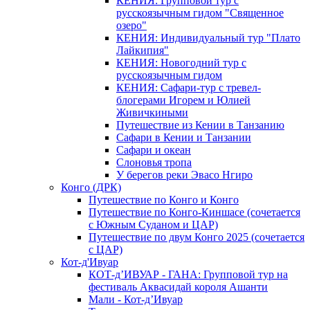
КЕНИЯ: Групповой тур с
русскоязычным гидом "Священное
озеро"
КЕНИЯ: Индивидуальный тур "Плато
Лайкипия"
КЕНИЯ: Новогодний тур с
русскоязычным гидом
КЕНИЯ: Сафари-тур с тревел-
блогерами Игорем и Юлией
Живичкиными
Путешествие из Кении в Танзанию
Сафари в Кении и Танзании
Сафари и океан
Слоновья тропа
У берегов реки Эвасо Нгиро
Конго (ДРК)
Путешествие по Конго и Конго
Путешествие по Конго-Киншасе (сочетается
с Южным Суданом и ЦАР)
Путешествие по двум Конго 2025 (сочетается
с ЦАР)
Кот-д'Ивуар
КОТ-д’ИВУАР - ГАНА: Групповой тур на
фестиваль Аквасидай короля Ашанти
Мали - Кот-д’Ивуар