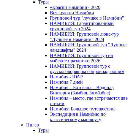
Туры
«Краски Намибии» 2020
Вся красота Намибии
Групповой тур "лучшее в Намибии"
НАМИБИЯ: Гарантированный
групповой тур 2024
НАМИБИЯ: Групповой люкс-тур
"Лучшее в Намибии" 2024
НАМИБИЯ: Групповой тур "Лунные
ландшафты" 2024
НАМИБИЯ: Групповой тур на
майские праздники 2026
НАМИБИЯ: Групповой тур с
русскоговорящим сопровождающим
Намибия - ЮАР
Намибия 7 дней
Намибия – Ботсвана – Водопад
Виктория (Замбия, Зимбабве)
Намибия – место, где встречаются две
стихии
Намибия: Большое путешествие
Экспедиция в Намибию по
классическому маршруту
Нигер
Туры