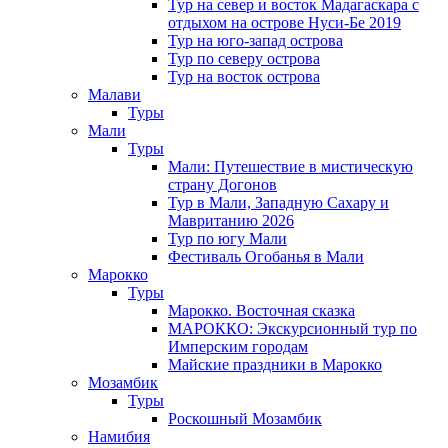
Тур на север и восток Мадагаскара с
отдыхом на острове Нуси-Бе 2019
Тур на юго-запад острова
Тур по северу острова
Тур на восток острова
Малави
Туры
Мали
Туры
Мали: Путешествие в мистическую
страну Догонов
Тур в Мали, Западную Сахару и
Мавританию 2026
Тур по югу Мали
Фестиваль Огобанья в Мали
Марокко
Туры
Марокко. Восточная сказка
МАРОККО: Экскурсионный тур по
Имперским городам
Майские праздники в Марокко
Мозамбик
Туры
Роскошный Мозамбик
Намибия