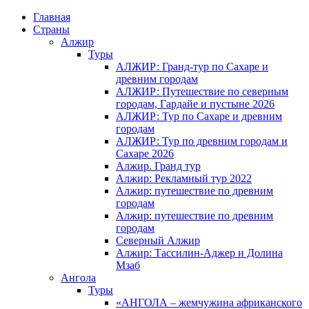
Главная
Страны
Алжир
Туры
АЛЖИР: Гранд-тур по Сахаре и
древним городам
АЛЖИР: Путешествие по северным
городам, Гардайе и пустыне 2026
АЛЖИР: Тур по Сахаре и древним
городам
АЛЖИР: Тур по древним городам и
Сахаре 2026
Алжир. Гранд тур
Алжир: Рекламный тур 2022
Алжир: путешествие по древним
городам
Алжир: путешествие по древним
городам
Северный Алжир
Алжир: Тассилин-Аджер и Долина
Мзаб
Ангола
Туры
«АНГОЛА – жемчужина африканского