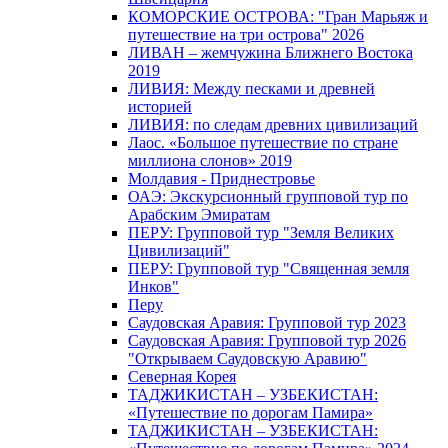
КОМОРСКИЕ ОСТРОВА: "Гран Марьяж и
путешествие на три острова" 2026
ЛИВАН – жемчужина Ближнего Востока
2019
ЛИВИЯ: Между песками и древней
историей
ЛИВИЯ: по следам древних цивилизаций
Лаос. «Большое путешествие по стране
миллиона слонов» 2019
Молдавия - Приднестровье
ОАЭ: Экскурсионный групповой тур по
Арабским Эмиратам
ПЕРУ: Групповой тур "Земля Великих
Цивилизаций"
ПЕРУ: Групповой тур "Священная земля
Инков"
Перу
Саудовская Аравия: Групповой тур 2023
Саудовская Аравия: Групповой тур 2026
"Открываем Саудовскую Аравию"
Северная Корея
ТАДЖИКИСТАН – УЗБЕКИСТАН:
«Путешествие по дорогам Памира»
ТАДЖИКИСТАН – УЗБЕКИСТАН: