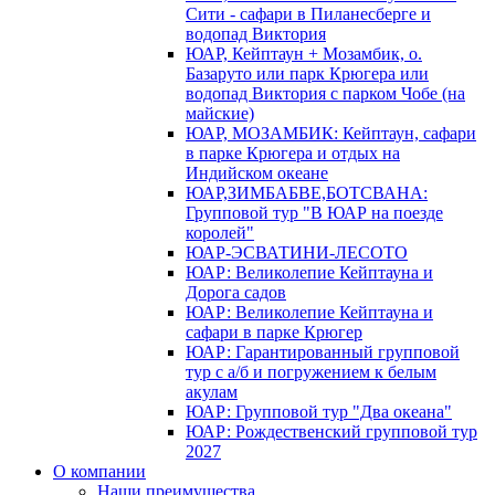
Сити - сафари в Пиланесберге и
водопад Виктория
ЮАР, Кейптаун + Мозамбик, о.
Базаруто или парк Крюгера или
водопад Виктория с парком Чобе (на
майские)
ЮАР, МОЗАМБИК: Кейптаун, сафари
в парке Крюгера и отдых на
Индийском океане
ЮАР,ЗИМБАБВЕ,БОТСВАНА:
Групповой тур "В ЮАР на поезде
королей"
ЮАР-ЭСВАТИНИ-ЛЕСОТО
ЮАР: Великолепие Кейптауна и
Дорога садов
ЮАР: Великолепие Кейптауна и
сафари в парке Крюгер
ЮАР: Гарантированный групповой
тур с а/б и погружением к белым
акулам
ЮАР: Групповой тур "Два океана"
ЮАР: Рождественский групповой тур
2027
О компании
Наши преимущества