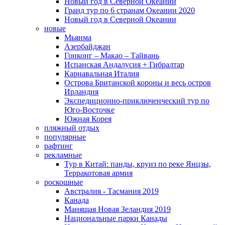
Новый год в Северной Океании
Гранд тур по 6 странам Океании 2020
Новый год в Северной Океании
новые
Мьянма
Азербайджан
Гонконг – Макао – Тайвань
Испанская Андалусия + Гибралтар
Карнавальная Италия
Острова Британской короны и весь остров
Ирландия
Экспедиционно-приключенческий тур по
Юго-Восточке
Южная Корея
пляжный отдых
популярные
рафтинг
рекламные
Тур в Китай: панды, круиз по реке Янцзы,
Терракотовая армия
роскошные
Австралия - Тасмания 2019
Канада
Манящая Новая Зеландия 2019
Национальные парки Канады