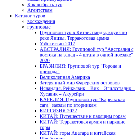
Как выбрать тур
Агентствам
Каталог туров
восхождения
групповые
Групповой тур в Китай: панды, круиз по
реке Янцзы, Терракотовая армия
Узбекистан 2017
АВСТРАЛИЯ: Групповой тур "Австралия с
востока на запад - 4 штата в одной поездке"
2020
БРАЗИЛИЯ: Групповой тур "Города и
природа"
Великолепная Америка
Затерянный мир Фарерских островов
Исландия. Рейкьявик – Вик – Эгилсстадир –
Хусавик – Акурейри
КАРЕЛИЯ: Групповой тур "Карельская
сага" заезды по вторникам
КИРГИЗИЯ 2022
КИТАЙ: Путешествие к парящим горам
КИТАЙ: Терракотовая армия и парящие
горы
КИТАЙ: горы Аватара и китайская
Швейцария