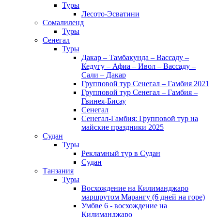
Туры
Лесото-Эсватини
Сомалиленд
Туры
Сенегал
Туры
Дакар – Тамбакунда – Вассаду –
Кедугу – Афиа – Ивол – Вассаду –
Сали – Дакар
Групповой тур Сенегал – Гамбия 2021
Групповой тур Сенегал – Гамбия –
Гвинея-Бисау
Сенегал
Сенегал-Гамбия: Групповой тур на
майские праздники 2025
Судан
Туры
Рекламный тур в Cудан
Cудан
Танзания
Туры
Восхождение на Килиманджаро
маршрутом Марангу (6 дней на горе)
Умбве 6 - восхождение на
Килиманджаро