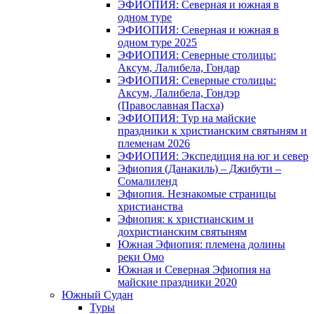
ЭФИОПИЯ: Северная и южная в
одном туре
ЭФИОПИЯ: Северная и южная в
одном туре 2025
ЭФИОПИЯ: Северные столицы:
Аксум, Лалибела, Гондар
ЭФИОПИЯ: Северные столицы:
Аксум, Лалибела, Гондэр
(Православная Пасха)
ЭФИОПИЯ: Тур на майские
праздники к христианским святыням и
племенам 2026
ЭФИОПИЯ: Экспедиция на юг и север
Эфиопия (Данакиль) – Джибути –
Cомалиленд
Эфиопия. Незнакомые страницы
христианства
Эфиопия: к христианским и
дохристианским святыням
Южная Эфиопия: племена долины
реки Омо
Южная и Северная Эфиопия на
майские праздники 2020
Южный Судан
Туры