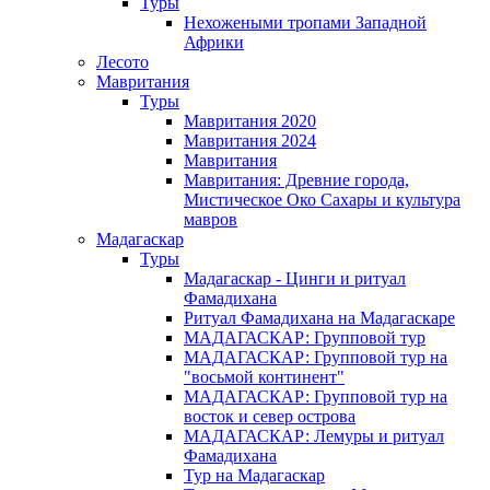
Туры
Нехожеными тропами Западной
Африки
Лесото
Мавритания
Туры
Мавритания 2020
Мавритания 2024
Мавритания
Мавритания: Древние города,
Мистическое Око Сахары и культура
мавров
Мадагаскар
Туры
Мадагаскар - Цинги и ритуал
Фамадихана
Ритуал Фамадихана на Мадагаскаре
МАДАГАСКАР: Групповой тур
МАДАГАСКАР: Групповой тур на
"восьмой континент"
МАДАГАСКАР: Групповой тур на
восток и север острова
МАДАГАСКАР: Лемуры и ритуал
Фамадихана
Тур на Мадагаскар