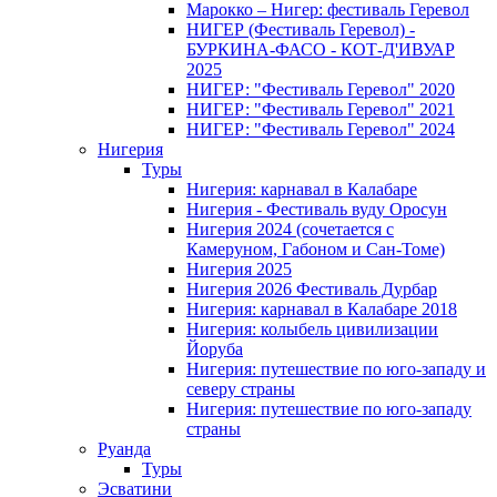
Марокко – Нигер: фестиваль Геревол
НИГЕР (Фестиваль Геревол) -
БУРКИНА-ФАСО - КОТ-Д'ИВУАР
2025
НИГЕР: "Фестиваль Геревол" 2020
НИГЕР: "Фестиваль Геревол" 2021
НИГЕР: "Фестиваль Геревол" 2024
Нигерия
Туры
Нигерия: карнавал в Калабаре
Нигерия - Фестиваль вуду Оросун
Нигерия 2024 (сочетается с
Камеруном, Габоном и Сан-Томе)
Нигерия 2025
Нигерия 2026 Фестиваль Дурбар
Нигерия: карнавал в Калабаре 2018
Нигерия: колыбель цивилизации
Йоруба
Нигерия: путешествие по юго-западу и
северу страны
Нигерия: путешествие по юго-западу
страны
Руанда
Туры
Эсватини