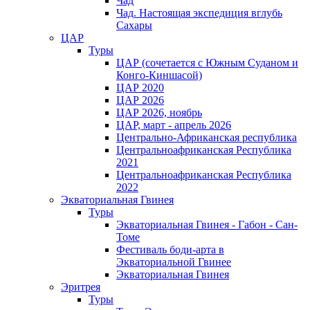
Чад
Чад. Настоящая экспедиция вглубь
Сахары
ЦАР
Туры
ЦАР (сочетается с Южным Суданом и
Конго-Киншасой)
ЦАР 2020
ЦАР 2026
ЦАР 2026, ноябрь
ЦАР, март - апрель 2026
Центрально-Африканская республика
Центральноафриканская Республика
2021
Центральноафриканская Республика
2022
Экваториальная Гвинея
Туры
Экваториальная Гвинея - Габон - Сан-
Томе
Фестиваль боди-арта в
Экваториальной Гвинее
Экваториальная Гвинея
Эритрея
Туры