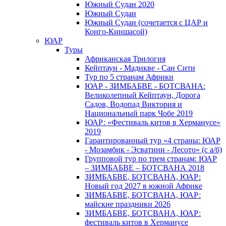
Южный Cудан 2020
Южный Cудан
Южный Судан (сочетается с ЦАР и
Конго-Киншасой)
ЮАР
Туры
Африканская Трилогия
Кейптаун - Мадикве - Сан Сити
Тур по 5 странам Африки
ЮАР - ЗИМБАБВЕ - БОТСВАНА:
Великолепный Кейптаун, Дорога
Садов, Водопад Виктория и
Национальный парк Чобе 2019
ЮАР: «Фестиваль китов в Херманусе»
2019
Гарантированный тур «4 страны: ЮАР
- Мозамбик - Эсватини - Лесото» (с а/б)
Групповой тур по трем странам: ЮАР
– ЗИМБАБВЕ – БОТСВАНА 2018
ЗИМБАБВЕ, БОТСВАНА, ЮАР:
Новый год 2027 в южной Африке
ЗИМБАБВЕ, БОТСВАНА, ЮАР:
майские праздники 2026
ЗИМБАБВЕ, БОТСВАНА, ЮАР:
фестиваль китов в Херманусе