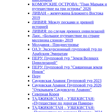
КОМОРСКИЕ ОСТРОВА: "Гран Марьяж и
путешествие на три острова" 2026
ЛИВАН – жемчужина Ближнего Востока
2019
ЛИВИЯ: Между песками и древней
историей
ЛИВИЯ: по следам древних цивилизаций
Лаос. «Большое путешествие по стране
миллиона слонов» 2019
Молдавия - Приднестровье
ОАЭ: Экскурсионный групповой тур по
Арабским Эмиратам
ПЕРУ: Групповой тур "Земля Великих
Цивилизаций"
ПЕРУ: Групповой тур "Священная земля
Инков"
Перу
Саудовская Аравия: Групповой тур 2023
Саудовская Аравия: Групповой тур 2026
"Открываем Саудовскую Аравию"
Северная Корея
ТАДЖИКИСТАН – УЗБЕКИСТАН:
«Путешествие по дорогам Памира»
ТАДЖИКИСТАН – УЗБЕКИСТАН: