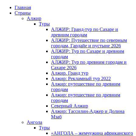
Главная
Страны
Алжир
Туры
АЛЖИР: Гранд-тур по Сахаре и
древним городам
АЛЖИР: Путешествие по северным
городам, Гардайе и пустыне 2026
АЛЖИР: Тур по Сахаре и древним
городам
АЛЖИР: Тур по древним городам и
Сахаре 2026
Алжир. Гранд тур
Алжир: Рекламный тур 2022
Алжир: путешествие по древним
городам
Алжир: путешествие по древним
городам
Северный Алжир
Алжир: Тассилин-Аджер и Долина
Мзаб
Ангола
Туры
«АНГОЛА – жемчужина африканского