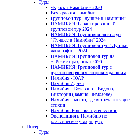
Туры
«Краски Намибии» 2020
Вся красота Намибии
Групповой тур "лучшее в Намибии"
НАМИБИЯ: Гарантированный
групповой тур 2024
НАМИБИЯ: Групповой люкс-тур
"Лучшее в Намибии" 2024
НАМИБИЯ: Групповой тур "Лунные
ландшафты" 2024
НАМИБИЯ: Групповой тур на
майские праздники 2026
НАМИБИЯ: Групповой тур с
русскоговорящим сопровождающим
Намибия - ЮАР
Намибия 7 дней
Намибия – Ботсвана – Водопад
Виктория (Замбия, Зимбабве)
Намибия – место, где встречаются две
стихии
Намибия: Большое путешествие
Экспедиция в Намибию по
классическому маршруту
Нигер
Туры