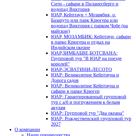
Сити - сафари в Пиланесберге и
водопад Виктория
ЮАР, Кейптаун + Мозамбик, о.
Базаруто или парк Крюгера или
водопад Виктория с парком Чобе (на
майские)
ЮАР, МОЗАМБИК: Кейптаун, сафари
в парке Крюгера и отдых на
Индийском океане
ЮАР,ЗИМБАБВЕ,БОТСВАНА:
Групповой тур "В ЮАР на поезде
королей"
ЮАР-ЭСВАТИНИ-ЛЕСОТО
ЮАР: Великолепие Кейптауна и
Дорога садов
ЮАР: Великолепие Кейптауна и
сафари в парке Крюгер
ЮАР: Гарантированный групповой
тур с а/б и погружением к белым
акулам
ЮАР: Групповой тур "Два океана"
ЮАР: Рождественский групповой тур
2027
О компании
Наши преимущества