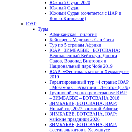
Южный Cудан 2020
Южный Cудан
Южный Судан (сочетается с ЦАР и
Конго-Киншасой)
ЮАР
Туры
Африканская Трилогия
Кейптаун - Мадикве - Сан Сити
Тур по 5 странам Африки
ЮАР - ЗИМБАБВЕ - БОТСВАНА:
Великолепный Кейптаун, Дорога
Садов, Водопад Виктория и
Национальный парк Чобе 2019
ЮАР: «Фестиваль китов в Херманусе»
2019
Гарантированный тур «4 страны: ЮАР
- Мозамбик - Эсватини - Лесото» (с а/б)
Групповой тур по трем странам: ЮАР
– ЗИМБАБВЕ – БОТСВАНА 2018
ЗИМБАБВЕ, БОТСВАНА, ЮАР:
Новый год 2027 в южной Африке
ЗИМБАБВЕ, БОТСВАНА, ЮАР:
майские праздники 2026
ЗИМБАБВЕ, БОТСВАНА, ЮАР:
фестиваль китов в Херманусе