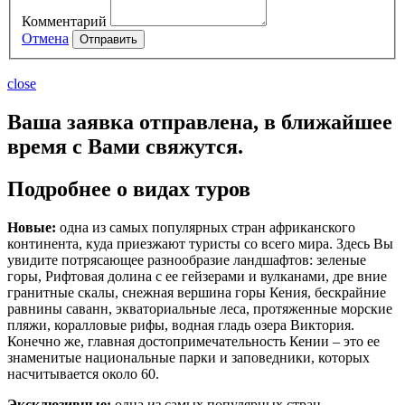
Комментарий
Отмена
Отправить
close
Ваша заявка отправлена, в ближайшее
время с Вами свяжутся.
Подробнее о видах туров
Новые:
одна из самых популярных стран африканского
континента, куда приезжают туристы со всего мира. Здесь Вы
увидите потрясающее разнообразие ландшафтов: зеленые
горы, Рифтовая долина с ее гейзерами и вулканами, дре вние
гранитные скалы, снежная вершина горы Кения, бескрайние
равнины саванн, экваториальные леса, протяженные морские
пляжи, коралловые рифы, водная гладь озера Виктория.
Конечно же, главная достопримечательность Кении – это ее
знаменитые национальные парки и заповедники, которых
насчитывается около 60.
Эксклюзивные:
одна из самых популярных стран