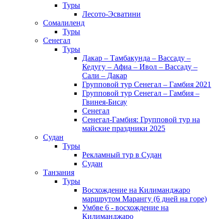
Туры
Лесото-Эсватини
Сомалиленд
Туры
Сенегал
Туры
Дакар – Тамбакунда – Вассаду –
Кедугу – Афиа – Ивол – Вассаду –
Сали – Дакар
Групповой тур Сенегал – Гамбия 2021
Групповой тур Сенегал – Гамбия –
Гвинея-Бисау
Сенегал
Сенегал-Гамбия: Групповой тур на
майские праздники 2025
Судан
Туры
Рекламный тур в Cудан
Cудан
Танзания
Туры
Восхождение на Килиманджаро
маршрутом Марангу (6 дней на горе)
Умбве 6 - восхождение на
Килиманджаро