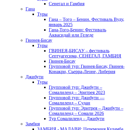
Сенегал и Гамбия
Гана
Туры
Гана – Того – Бенин. Фестиваль Вуду,
январь 2025
Гана-Того-Бенин: Фестиваль
Аквасидай или Геледе
Гвинея-Бисау
Туры
ГВИНЕЯ-БИСАУ – фестиваль
Септуагесима, СЕНЕГАЛ, ГАМБИЯ
Гвинея-Бисау
Групповой тур: Гвинея-Бисау, Гвинея-
Конакри, Сьерра-Леоне, Либерия
Джибути
Туры
Групповой тур: Джибути –
Cомалиленд – Эритрея 2023
Групповой тур: Джибути —
Сомалиленд – Судан
Групповой тур: Эритрея – Джибути –
Сомалиленд – Сомали 2026
Тур Cомалиленд – Джибути
Замбия
ЗАМБИЯ - МАЛАВИ: Церемония Куламба