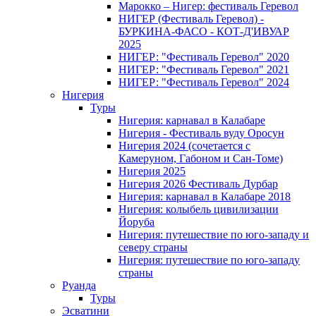
Марокко – Нигер: фестиваль Геревол
НИГЕР (Фестиваль Геревол) -
БУРКИНА-ФАСО - КОТ-Д'ИВУАР
2025
НИГЕР: "Фестиваль Геревол" 2020
НИГЕР: "Фестиваль Геревол" 2021
НИГЕР: "Фестиваль Геревол" 2024
Нигерия
Туры
Нигерия: карнавал в Калабаре
Нигерия - Фестиваль вуду Оросун
Нигерия 2024 (сочетается с
Камеруном, Габоном и Сан-Томе)
Нигерия 2025
Нигерия 2026 Фестиваль Дурбар
Нигерия: карнавал в Калабаре 2018
Нигерия: колыбель цивилизации
Йоруба
Нигерия: путешествие по юго-западу и
северу страны
Нигерия: путешествие по юго-западу
страны
Руанда
Туры
Эсватини