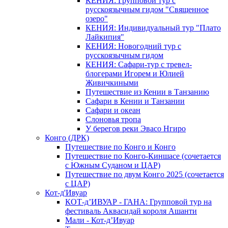
КЕНИЯ: Групповой тур с
русскоязычным гидом "Священное
озеро"
КЕНИЯ: Индивидуальный тур "Плато
Лайкипия"
КЕНИЯ: Новогодний тур с
русскоязычным гидом
КЕНИЯ: Сафари-тур с тревел-
блогерами Игорем и Юлией
Живичкиными
Путешествие из Кении в Танзанию
Сафари в Кении и Танзании
Сафари и океан
Слоновья тропа
У берегов реки Эвасо Нгиро
Конго (ДРК)
Путешествие по Конго и Конго
Путешествие по Конго-Киншасе (сочетается
с Южным Суданом и ЦАР)
Путешествие по двум Конго 2025 (сочетается
с ЦАР)
Кот-д'Ивуар
КОТ-д’ИВУАР - ГАНА: Групповой тур на
фестиваль Аквасидай короля Ашанти
Мали - Кот-д’Ивуар