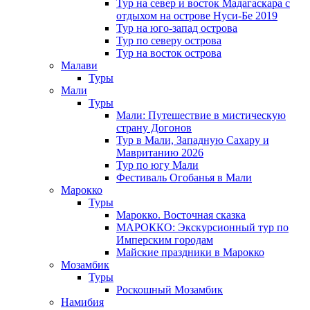
Тур на север и восток Мадагаскара с
отдыхом на острове Нуси-Бе 2019
Тур на юго-запад острова
Тур по северу острова
Тур на восток острова
Малави
Туры
Мали
Туры
Мали: Путешествие в мистическую
страну Догонов
Тур в Мали, Западную Сахару и
Мавританию 2026
Тур по югу Мали
Фестиваль Огобанья в Мали
Марокко
Туры
Марокко. Восточная сказка
МАРОККО: Экскурсионный тур по
Имперским городам
Майские праздники в Марокко
Мозамбик
Туры
Роскошный Мозамбик
Намибия