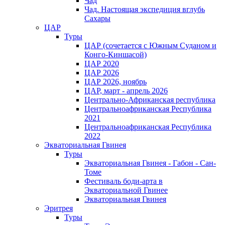
Чад
Чад. Настоящая экспедиция вглубь
Сахары
ЦАР
Туры
ЦАР (сочетается с Южным Суданом и
Конго-Киншасой)
ЦАР 2020
ЦАР 2026
ЦАР 2026, ноябрь
ЦАР, март - апрель 2026
Центрально-Африканская республика
Центральноафриканская Республика
2021
Центральноафриканская Республика
2022
Экваториальная Гвинея
Туры
Экваториальная Гвинея - Габон - Сан-
Томе
Фестиваль боди-арта в
Экваториальной Гвинее
Экваториальная Гвинея
Эритрея
Туры