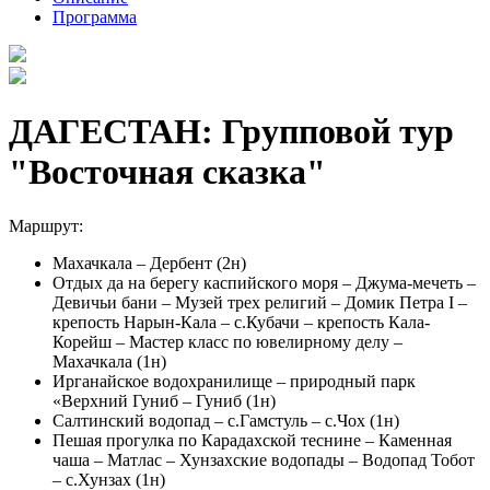
Программа
ДАГЕСТАН: Групповой тур
"Восточная сказка"
Маршрут:
Махачкала – Дербент (2н)
Отдых да на берегу каспийского моря – Джума-мечеть –
Девичьи бани – Музей трех религий – Домик Петра I –
крепость Нарын-Кала – с.Кубачи – крепость Кала-
Корейш – Мастер класс по ювелирному делу –
Махачкала (1н)
Ирганайское водохранилище – природный парк
«Верхний Гуниб – Гуниб (1н)
Салтинский водопад – с.Гамстуль – с.Чох (1н)
Пешая прогулка по Карадахской теснине – Каменная
чаша – Матлас – Хунзахские водопады – Водопад Тобот
– с.Хунзах (1н)