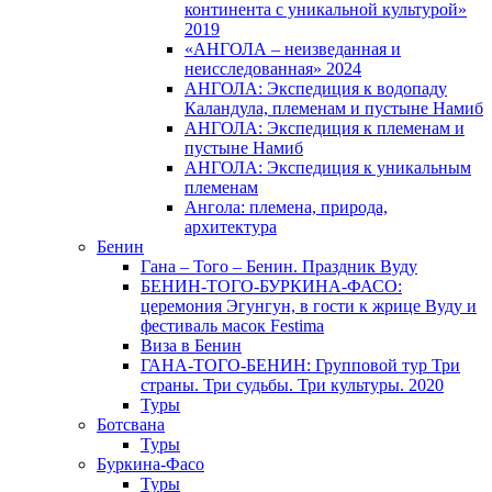
континента с уникальной культурой»
2019
«АНГОЛА – неизведанная и
неисследованная» 2024
АНГОЛА: Экспедиция к водопаду
Каландула, племенам и пустыне Намиб
АНГОЛА: Экспедиция к племенам и
пустыне Намиб
АНГОЛА: Экспедиция к уникальным
племенам
Ангола: племена, природа,
архитектура
Бенин
Гана – Того – Бенин. Праздник Вуду
БЕНИН-ТОГО-БУРКИНА-ФАСО:
церемония Эгунгун, в гости к жрице Вуду и
фестиваль масок Festima
Виза в Бенин
ГАНА-ТОГО-БЕНИН: Групповой тур Три
страны. Три судьбы. Три культуры. 2020
Туры
Ботсвана
Туры
Буркина-Фасо
Туры