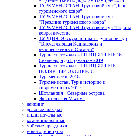
«Путешествие по дорогам Памира» 2024
ТУРКМЕНИСТАН: Групповой тур "День
туркменского ковра"
ТУРКМЕНИСТАН: Групповой тур
"Праздник туркменского ковра"
ТУРКМЕНИСТАН: Групповой тур "Родина
ковроткачества"
ТУРЦИЯ: Экскурсионный групповой тур
"Впечатляющая Каппадокия и
величественный Стамбул"
Тур на снегоходах «ШПИЦБЕРГЕН: От
Свальбарда до Груманта» 2019
Тур на снегоходах «ШПИЦБЕРГЕН:
ПОЛЯРНЫЙ ЭКСПРЕСС»
Туркменистан 2018
Туркменистан. Тур в историю и
современность 2019
Шотландия - Северные острова
Экзотическая Мьянма
дайвинг
деловые поездки
индивидуальные
комбинированные
майские праздники
новогодние туры