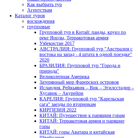
Как выбрать тур
Агентствам
Каталог туров
восхождения
групповые
Групповой тур в Китай: панды, круиз по
реке Янцзы, Терракотовая армия
Узбекистан 2017
АВСТРАЛИЯ: Групповой тур "Австралия с
востока на запад - 4 штата в одной поездке"
2020
БРАЗИЛИЯ: Групповой тур "Города и
природа"
Великолепная Америка
Затерянный мир Фарерских островов
Исландия. Рейкьявик – Вик – Эгилсстадир –
Хусавик – Акурейри
КАРЕЛИЯ: Групповой тур "Карельская
сага" заезды по вторникам
КИРГИЗИЯ 2022
КИТАЙ: Путешествие к парящим горам
КИТАЙ: Терракотовая армия и парящие
горы
КИТАЙ: горы Аватара и китайская
Швейцария