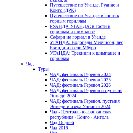
Путешествие по Уганде, Руанде и
Конго (ДРК)
Путешествие по Уганде: в гости к
горным гориллам
РУАНДА-УГАНДА: в гости к
гориллам и шимпанзе
Сафари на горилл в Уганде
УГАНДА: Водопады Мерчисон, лес
Бвинди и озеро Мбуро
УГАНДА: Трекинги к шимпанзе и
гориллам
Чад
Туры
ЧАД: фестиваль Геревол 2024
ЧАД: фестиваль Геревол 2025
ЧАД: фестиваль Геревол 2026
ЧАД: фестиваль Геревол и пустыня
Эннеди 2024
ЧАД: фестиваль Геревол, пустыня
Эннеди и озера Унианга 2024
Чад - Центральноафриканская
республика - Конго - Ангола
Чад 16 дней
Чад 2018