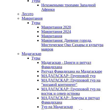
Туры
Нехожеными тропами Западной
Африки
Лесото
Мавритания
Туры
Мавритания 2020
Мавритания 2024
Мавритания
Мавритания: Древние города,
Мистическое Око Сахары и культура
мавров
Мадагаскар
Туры
Мадагаскар - Цинги и ритуал
Фамадихана
Ритуал Фамадихана на Мадагаскаре
МАДАГАСКАР: Групповой тур
МАДАГАСКАР: Групповой тур на
"восьмой континент"
МАДАГАСКАР: Групповой тур на
восток и север острова
МАДАГАСКАР: Лемуры и ритуал
Фамадихана
Тур на Мадагаскар