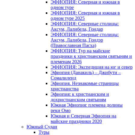
ЭФИОПИЯ: Северная и южная в
одном туре
ЭФИОПИЯ: Северная и южная в
одном туре 2025
ЭФИОПИЯ: Северные столицы:
Аксум, Лалибела, Гондар
ЭФИОПИЯ: Северные столицы:
Аксум, Лалибела, Гондэр
(Православная Пасха)
ЭФИОПИЯ: Тур на майские
праздники к христианским святыням и
племенам 2026
ЭФИОПИЯ: Экспедиция на юг и север
Эфиопия (Данакиль) – Джибути –
Cомалиленд
Эфиопия. Незнакомые страницы
христианства
Эфиопия: к христианским и
дохристианским святыням
Южная Эфиопия: племена долины
реки Омо
Южная и Северная Эфиопия на
майские праздники 2020
Южный Судан
Туры