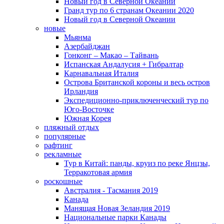
Новый год в Северной Океании
Гранд тур по 6 странам Океании 2020
Новый год в Северной Океании
новые
Мьянма
Азербайджан
Гонконг – Макао – Тайвань
Испанская Андалусия + Гибралтар
Карнавальная Италия
Острова Британской короны и весь остров
Ирландия
Экспедиционно-приключенческий тур по
Юго-Восточке
Южная Корея
пляжный отдых
популярные
рафтинг
рекламные
Тур в Китай: панды, круиз по реке Янцзы,
Терракотовая армия
роскошные
Австралия - Тасмания 2019
Канада
Манящая Новая Зеландия 2019
Национальные парки Канады