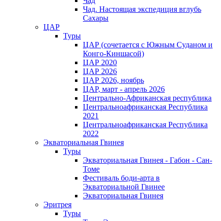
Чад
Чад. Настоящая экспедиция вглубь
Сахары
ЦАР
Туры
ЦАР (сочетается с Южным Суданом и
Конго-Киншасой)
ЦАР 2020
ЦАР 2026
ЦАР 2026, ноябрь
ЦАР, март - апрель 2026
Центрально-Африканская республика
Центральноафриканская Республика
2021
Центральноафриканская Республика
2022
Экваториальная Гвинея
Туры
Экваториальная Гвинея - Габон - Сан-
Томе
Фестиваль боди-арта в
Экваториальной Гвинее
Экваториальная Гвинея
Эритрея
Туры