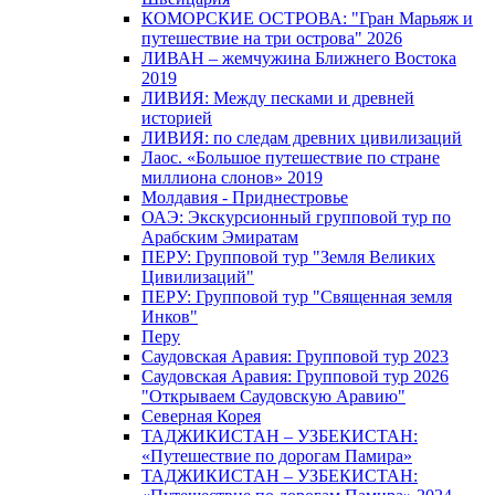
КОМОРСКИЕ ОСТРОВА: "Гран Марьяж и
путешествие на три острова" 2026
ЛИВАН – жемчужина Ближнего Востока
2019
ЛИВИЯ: Между песками и древней
историей
ЛИВИЯ: по следам древних цивилизаций
Лаос. «Большое путешествие по стране
миллиона слонов» 2019
Молдавия - Приднестровье
ОАЭ: Экскурсионный групповой тур по
Арабским Эмиратам
ПЕРУ: Групповой тур "Земля Великих
Цивилизаций"
ПЕРУ: Групповой тур "Священная земля
Инков"
Перу
Саудовская Аравия: Групповой тур 2023
Саудовская Аравия: Групповой тур 2026
"Открываем Саудовскую Аравию"
Северная Корея
ТАДЖИКИСТАН – УЗБЕКИСТАН:
«Путешествие по дорогам Памира»
ТАДЖИКИСТАН – УЗБЕКИСТАН: