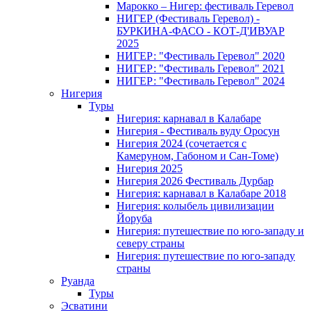
Марокко – Нигер: фестиваль Геревол
НИГЕР (Фестиваль Геревол) -
БУРКИНА-ФАСО - КОТ-Д'ИВУАР
2025
НИГЕР: "Фестиваль Геревол" 2020
НИГЕР: "Фестиваль Геревол" 2021
НИГЕР: "Фестиваль Геревол" 2024
Нигерия
Туры
Нигерия: карнавал в Калабаре
Нигерия - Фестиваль вуду Оросун
Нигерия 2024 (сочетается с
Камеруном, Габоном и Сан-Томе)
Нигерия 2025
Нигерия 2026 Фестиваль Дурбар
Нигерия: карнавал в Калабаре 2018
Нигерия: колыбель цивилизации
Йоруба
Нигерия: путешествие по юго-западу и
северу страны
Нигерия: путешествие по юго-западу
страны
Руанда
Туры
Эсватини