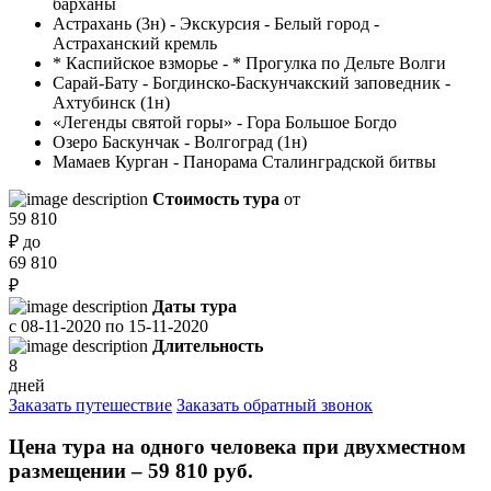
барханы
Астрахань (3н) - Экскурсия - Белый город -
Астраханский кремль
* Каспийское взморье - * Прогулка по Дельте Волги
Сарай-Бату - Богдинско-Баскунчакский заповедник -
Ахтубинск (1н)
«Легенды святой горы» - Гора Большое Богдо
Озеро Баскунчак - Волгоград (1н)
Мамаев Курган - Панорама Сталинградской битвы
Стоимость тура
от
59 810
₽
до
69 810
₽
Даты тура
с
08-11-2020
по
15-11-2020
Длительность
8
дней
Заказать путешествие
Заказать обратный звонок
Цена тура на одного человека при двухместном
размещении – 59 810 руб.