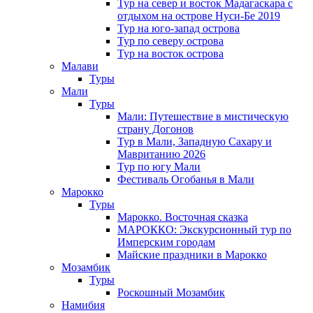
Тур на север и восток Мадагаскара с
отдыхом на острове Нуси-Бе 2019
Тур на юго-запад острова
Тур по северу острова
Тур на восток острова
Малави
Туры
Мали
Туры
Мали: Путешествие в мистическую
страну Догонов
Тур в Мали, Западную Сахару и
Мавританию 2026
Тур по югу Мали
Фестиваль Огобанья в Мали
Марокко
Туры
Марокко. Восточная сказка
МАРОККО: Экскурсионный тур по
Имперским городам
Майские праздники в Марокко
Мозамбик
Туры
Роскошный Мозамбик
Намибия