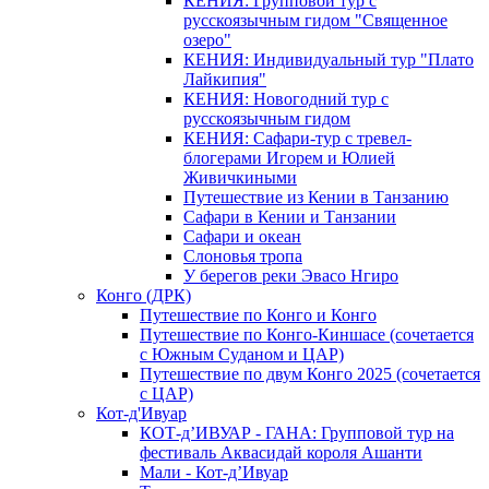
КЕНИЯ: Групповой тур с
русскоязычным гидом "Священное
озеро"
КЕНИЯ: Индивидуальный тур "Плато
Лайкипия"
КЕНИЯ: Новогодний тур с
русскоязычным гидом
КЕНИЯ: Сафари-тур с тревел-
блогерами Игорем и Юлией
Живичкиными
Путешествие из Кении в Танзанию
Сафари в Кении и Танзании
Сафари и океан
Слоновья тропа
У берегов реки Эвасо Нгиро
Конго (ДРК)
Путешествие по Конго и Конго
Путешествие по Конго-Киншасе (сочетается
с Южным Суданом и ЦАР)
Путешествие по двум Конго 2025 (сочетается
с ЦАР)
Кот-д'Ивуар
КОТ-д’ИВУАР - ГАНА: Групповой тур на
фестиваль Аквасидай короля Ашанти
Мали - Кот-д’Ивуар