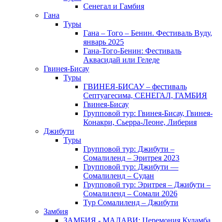
Сенегал и Гамбия
Гана
Туры
Гана – Того – Бенин. Фестиваль Вуду,
январь 2025
Гана-Того-Бенин: Фестиваль
Аквасидай или Геледе
Гвинея-Бисау
Туры
ГВИНЕЯ-БИСАУ – фестиваль
Септуагесима, СЕНЕГАЛ, ГАМБИЯ
Гвинея-Бисау
Групповой тур: Гвинея-Бисау, Гвинея-
Конакри, Сьерра-Леоне, Либерия
Джибути
Туры
Групповой тур: Джибути –
Cомалиленд – Эритрея 2023
Групповой тур: Джибути —
Сомалиленд – Судан
Групповой тур: Эритрея – Джибути –
Сомалиленд – Сомали 2026
Тур Cомалиленд – Джибути
Замбия
ЗАМБИЯ - МАЛАВИ: Церемония Куламба