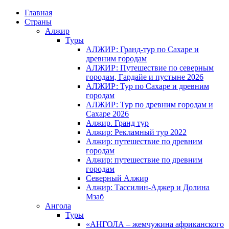
Главная
Страны
Алжир
Туры
АЛЖИР: Гранд-тур по Сахаре и
древним городам
АЛЖИР: Путешествие по северным
городам, Гардайе и пустыне 2026
АЛЖИР: Тур по Сахаре и древним
городам
АЛЖИР: Тур по древним городам и
Сахаре 2026
Алжир. Гранд тур
Алжир: Рекламный тур 2022
Алжир: путешествие по древним
городам
Алжир: путешествие по древним
городам
Северный Алжир
Алжир: Тассилин-Аджер и Долина
Мзаб
Ангола
Туры
«АНГОЛА – жемчужина африканского