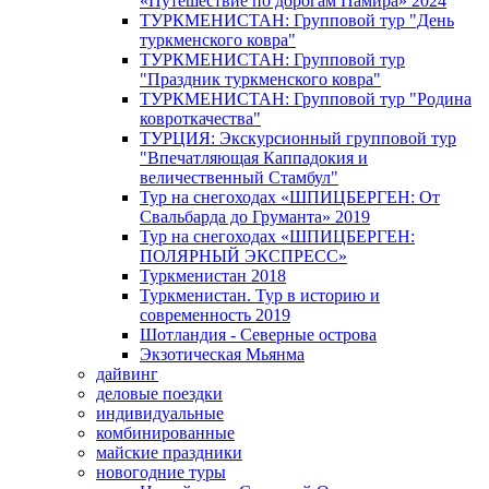
«Путешествие по дорогам Памира» 2024
ТУРКМЕНИСТАН: Групповой тур "День
туркменского ковра"
ТУРКМЕНИСТАН: Групповой тур
"Праздник туркменского ковра"
ТУРКМЕНИСТАН: Групповой тур "Родина
ковроткачества"
ТУРЦИЯ: Экскурсионный групповой тур
"Впечатляющая Каппадокия и
величественный Стамбул"
Тур на снегоходах «ШПИЦБЕРГЕН: От
Свальбарда до Груманта» 2019
Тур на снегоходах «ШПИЦБЕРГЕН:
ПОЛЯРНЫЙ ЭКСПРЕСС»
Туркменистан 2018
Туркменистан. Тур в историю и
современность 2019
Шотландия - Северные острова
Экзотическая Мьянма
дайвинг
деловые поездки
индивидуальные
комбинированные
майские праздники
новогодние туры