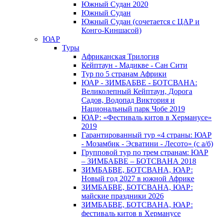
Южный Cудан 2020
Южный Cудан
Южный Судан (сочетается с ЦАР и
Конго-Киншасой)
ЮАР
Туры
Африканская Трилогия
Кейптаун - Мадикве - Сан Сити
Тур по 5 странам Африки
ЮАР - ЗИМБАБВЕ - БОТСВАНА:
Великолепный Кейптаун, Дорога
Садов, Водопад Виктория и
Национальный парк Чобе 2019
ЮАР: «Фестиваль китов в Херманусе»
2019
Гарантированный тур «4 страны: ЮАР
- Мозамбик - Эсватини - Лесото» (с а/б)
Групповой тур по трем странам: ЮАР
– ЗИМБАБВЕ – БОТСВАНА 2018
ЗИМБАБВЕ, БОТСВАНА, ЮАР:
Новый год 2027 в южной Африке
ЗИМБАБВЕ, БОТСВАНА, ЮАР:
майские праздники 2026
ЗИМБАБВЕ, БОТСВАНА, ЮАР:
фестиваль китов в Херманусе