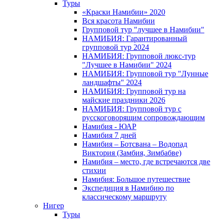
Туры
«Краски Намибии» 2020
Вся красота Намибии
Групповой тур "лучшее в Намибии"
НАМИБИЯ: Гарантированный
групповой тур 2024
НАМИБИЯ: Групповой люкс-тур
"Лучшее в Намибии" 2024
НАМИБИЯ: Групповой тур "Лунные
ландшафты" 2024
НАМИБИЯ: Групповой тур на
майские праздники 2026
НАМИБИЯ: Групповой тур с
русскоговорящим сопровождающим
Намибия - ЮАР
Намибия 7 дней
Намибия – Ботсвана – Водопад
Виктория (Замбия, Зимбабве)
Намибия – место, где встречаются две
стихии
Намибия: Большое путешествие
Экспедиция в Намибию по
классическому маршруту
Нигер
Туры