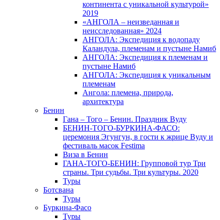
континента с уникальной культурой»
2019
«АНГОЛА – неизведанная и
неисследованная» 2024
АНГОЛА: Экспедиция к водопаду
Каландула, племенам и пустыне Намиб
АНГОЛА: Экспедиция к племенам и
пустыне Намиб
АНГОЛА: Экспедиция к уникальным
племенам
Ангола: племена, природа,
архитектура
Бенин
Гана – Того – Бенин. Праздник Вуду
БЕНИН-ТОГО-БУРКИНА-ФАСО:
церемония Эгунгун, в гости к жрице Вуду и
фестиваль масок Festima
Виза в Бенин
ГАНА-ТОГО-БЕНИН: Групповой тур Три
страны. Три судьбы. Три культуры. 2020
Туры
Ботсвана
Туры
Буркина-Фасо
Туры