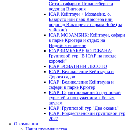
Сити - сафари в Пиланесберге и
водопад Виктория
ЮАР, Кейптаун + Мозамбик, о.
Базаруто или парк Крюгера или
водопад Виктория с парком Чобе (на
майские)
ЮАР, МОЗАМБИК: Кейптаун, сафари
в парке Крюгера и отдых на
Индийском океане
ЮАР,ЗИМБАБВЕ,БОТСВАНА:
Групповой тур "В ЮАР на поезде
королей"
ЮАР-ЭСВАТИНИ-ЛЕСОТО
ЮАР: Великолепие Кейптауна и
Дорога садов
ЮАР: Великолепие Кейптауна и
сафари в парке Крюгер
ЮАР: Гарантированный групповой
тур с а/б и погружением к белым
акулам
ЮАР: Групповой тур "Два океана"
ЮАР: Рождественский групповой тур
2027
О компании
Наши преимущества