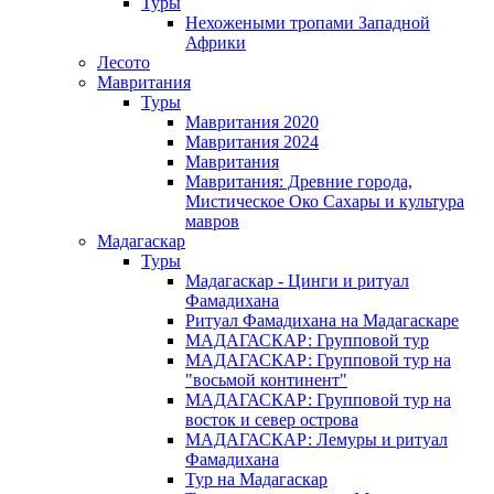
Туры
Нехожеными тропами Западной
Африки
Лесото
Мавритания
Туры
Мавритания 2020
Мавритания 2024
Мавритания
Мавритания: Древние города,
Мистическое Око Сахары и культура
мавров
Мадагаскар
Туры
Мадагаскар - Цинги и ритуал
Фамадихана
Ритуал Фамадихана на Мадагаскаре
МАДАГАСКАР: Групповой тур
МАДАГАСКАР: Групповой тур на
"восьмой континент"
МАДАГАСКАР: Групповой тур на
восток и север острова
МАДАГАСКАР: Лемуры и ритуал
Фамадихана
Тур на Мадагаскар