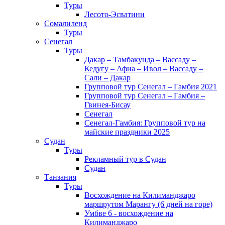
Туры
Лесото-Эсватини
Сомалиленд
Туры
Сенегал
Туры
Дакар – Тамбакунда – Вассаду –
Кедугу – Афиа – Ивол – Вассаду –
Сали – Дакар
Групповой тур Сенегал – Гамбия 2021
Групповой тур Сенегал – Гамбия –
Гвинея-Бисау
Сенегал
Сенегал-Гамбия: Групповой тур на
майские праздники 2025
Судан
Туры
Рекламный тур в Cудан
Cудан
Танзания
Туры
Восхождение на Килиманджаро
маршрутом Марангу (6 дней на горе)
Умбве 6 - восхождение на
Килиманджаро