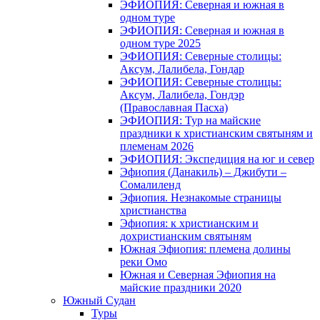
ЭФИОПИЯ: Северная и южная в
одном туре
ЭФИОПИЯ: Северная и южная в
одном туре 2025
ЭФИОПИЯ: Северные столицы:
Аксум, Лалибела, Гондар
ЭФИОПИЯ: Северные столицы:
Аксум, Лалибела, Гондэр
(Православная Пасха)
ЭФИОПИЯ: Тур на майские
праздники к христианским святыням и
племенам 2026
ЭФИОПИЯ: Экспедиция на юг и север
Эфиопия (Данакиль) – Джибути –
Cомалиленд
Эфиопия. Незнакомые страницы
христианства
Эфиопия: к христианским и
дохристианским святыням
Южная Эфиопия: племена долины
реки Омо
Южная и Северная Эфиопия на
майские праздники 2020
Южный Судан
Туры