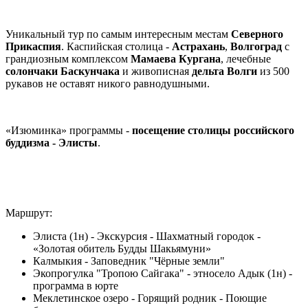
Уникальный тур по самым интересным местам
Северного
Прикаспия
. Каспийская столица -
Астрахань
,
Волгоград
с
грандиозным комплексом
Мамаева Кургана
, лечебные
солончаки Баскунчака
и живописная
дельта Волги
из 500
рукавов не оставят никого равнодушными.
«Изюминка» программы -
посещение столицы российского
буддизма - Элисты
.
Маршрут:
Элиста (1н) - Экскурсия - Шахматный городок -
«Золотая обитель Будды Шакьямуни»
Калмыкия - Заповедник "Чёрные земли"
Экопрогулка "Тропою Сайгака" - этносело Адык (1н) -
программа в юрте
Меклетинское озеро - Горящий родник - Поющие