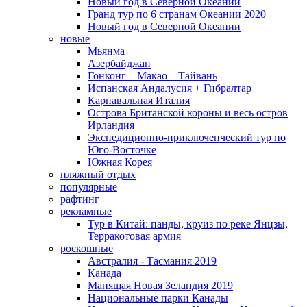
Новый год в Северной Океании
Гранд тур по 6 странам Океании 2020
Новый год в Северной Океании
новые
Мьянма
Азербайджан
Гонконг – Макао – Тайвань
Испанская Андалусия + Гибралтар
Карнавальная Италия
Острова Британской короны и весь остров
Ирландия
Экспедиционно-приключенческий тур по
Юго-Восточке
Южная Корея
пляжный отдых
популярные
рафтинг
рекламные
Тур в Китай: панды, круиз по реке Янцзы,
Терракотовая армия
роскошные
Австралия - Тасмания 2019
Канада
Манящая Новая Зеландия 2019
Национальные парки Канады