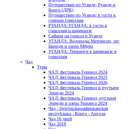
Путешествие по Уганде, Руанде и
Конго (ДРК)
Путешествие по Уганде: в гости к
горным гориллам
РУАНДА-УГАНДА: в гости к
гориллам и шимпанзе
Сафари на горилл в Уганде
УГАНДА: Водопады Мерчисон, лес
Бвинди и озеро Мбуро
УГАНДА: Трекинги к шимпанзе и
гориллам
Чад
Туры
ЧАД: фестиваль Геревол 2024
ЧАД: фестиваль Геревол 2025
ЧАД: фестиваль Геревол 2026
ЧАД: фестиваль Геревол и пустыня
Эннеди 2024
ЧАД: фестиваль Геревол, пустыня
Эннеди и озера Унианга 2024
Чад - Центральноафриканская
республика - Конго - Ангола
Чад 16 дней
Чад 2018