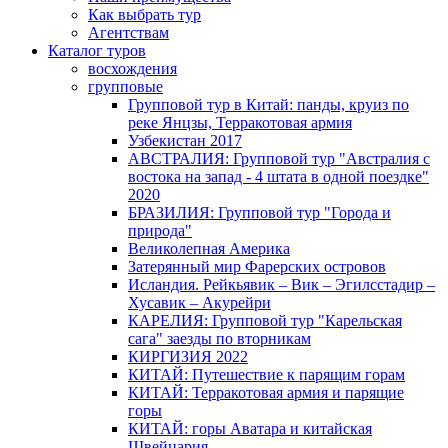
Как выбрать тур
Агентствам
Каталог туров
восхождения
групповые
Групповой тур в Китай: панды, круиз по
реке Янцзы, Терракотовая армия
Узбекистан 2017
АВСТРАЛИЯ: Групповой тур "Австралия с
востока на запад - 4 штата в одной поездке"
2020
БРАЗИЛИЯ: Групповой тур "Города и
природа"
Великолепная Америка
Затерянный мир Фарерских островов
Исландия. Рейкьявик – Вик – Эгилсстадир –
Хусавик – Акурейри
КАРЕЛИЯ: Групповой тур "Карельская
сага" заезды по вторникам
КИРГИЗИЯ 2022
КИТАЙ: Путешествие к парящим горам
КИТАЙ: Терракотовая армия и парящие
горы
КИТАЙ: горы Аватара и китайская
Швейцария