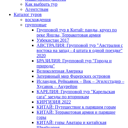
Как выбрать тур
Агентствам
Каталог туров
восхождения
групповые
Групповой тур в Китай: панды, круиз по
реке Янцзы, Терракотовая армия
Узбекистан 2017
АВСТРАЛИЯ: Групповой тур "Австралия с
востока на запад - 4 штата в одной поездке"
2020
БРАЗИЛИЯ: Групповой тур "Города и
природа"
Великолепная Америка
Затерянный мир Фарерских островов
Исландия. Рейкьявик – Вик – Эгилсстадир –
Хусавик – Акурейри
КАРЕЛИЯ: Групповой тур "Карельская
сага" заезды по вторникам
КИРГИЗИЯ 2022
КИТАЙ: Путешествие к парящим горам
КИТАЙ: Терракотовая армия и парящие
горы
КИТАЙ: горы Аватара и китайская
Швейцария