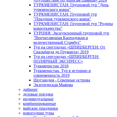
«Путешествие по дорогам Памира» 2024
ТУРКМЕНИСТАН: Групповой тур "День
туркменского ковра"
ТУРКМЕНИСТАН: Групповой тур
"Праздник туркменского ковра"
ТУРКМЕНИСТАН: Групповой тур "Родина
ковроткачества"
ТУРЦИЯ: Экскурсионный групповой тур
"Впечатляющая Каппадокия и
величественный Стамбул"
Тур на снегоходах «ШПИЦБЕРГЕН: От
Свальбарда до Груманта» 2019
Тур на снегоходах «ШПИЦБЕРГЕН:
ПОЛЯРНЫЙ ЭКСПРЕСС»
Туркменистан 2018
Туркменистан. Тур в историю и
современность 2019
Шотландия - Северные острова
Экзотическая Мьянма
дайвинг
деловые поездки
индивидуальные
комбинированные
майские праздники
новогодние туры