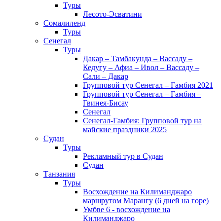
Туры
Лесото-Эсватини
Сомалиленд
Туры
Сенегал
Туры
Дакар – Тамбакунда – Вассаду –
Кедугу – Афиа – Ивол – Вассаду –
Сали – Дакар
Групповой тур Сенегал – Гамбия 2021
Групповой тур Сенегал – Гамбия –
Гвинея-Бисау
Сенегал
Сенегал-Гамбия: Групповой тур на
майские праздники 2025
Судан
Туры
Рекламный тур в Cудан
Cудан
Танзания
Туры
Восхождение на Килиманджаро
маршрутом Марангу (6 дней на горе)
Умбве 6 - восхождение на
Килиманджаро