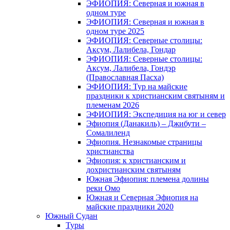
ЭФИОПИЯ: Северная и южная в
одном туре
ЭФИОПИЯ: Северная и южная в
одном туре 2025
ЭФИОПИЯ: Северные столицы:
Аксум, Лалибела, Гондар
ЭФИОПИЯ: Северные столицы:
Аксум, Лалибела, Гондэр
(Православная Пасха)
ЭФИОПИЯ: Тур на майские
праздники к христианским святыням и
племенам 2026
ЭФИОПИЯ: Экспедиция на юг и север
Эфиопия (Данакиль) – Джибути –
Cомалиленд
Эфиопия. Незнакомые страницы
христианства
Эфиопия: к христианским и
дохристианским святыням
Южная Эфиопия: племена долины
реки Омо
Южная и Северная Эфиопия на
майские праздники 2020
Южный Судан
Туры