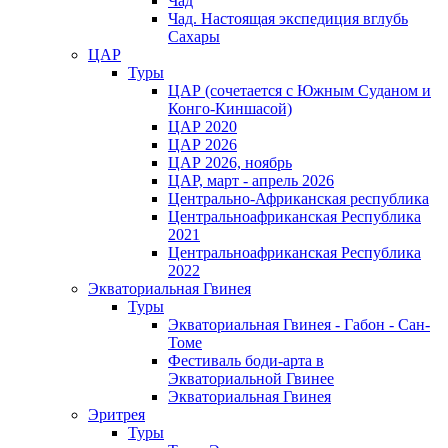
Чад
Чад. Настоящая экспедиция вглубь
Сахары
ЦАР
Туры
ЦАР (сочетается с Южным Суданом и
Конго-Киншасой)
ЦАР 2020
ЦАР 2026
ЦАР 2026, ноябрь
ЦАР, март - апрель 2026
Центрально-Африканская республика
Центральноафриканская Республика
2021
Центральноафриканская Республика
2022
Экваториальная Гвинея
Туры
Экваториальная Гвинея - Габон - Сан-
Томе
Фестиваль боди-арта в
Экваториальной Гвинее
Экваториальная Гвинея
Эритрея
Туры