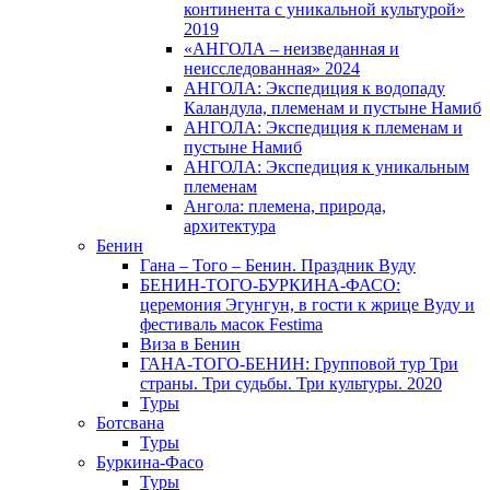
континента с уникальной культурой»
2019
«АНГОЛА – неизведанная и
неисследованная» 2024
АНГОЛА: Экспедиция к водопаду
Каландула, племенам и пустыне Намиб
АНГОЛА: Экспедиция к племенам и
пустыне Намиб
АНГОЛА: Экспедиция к уникальным
племенам
Ангола: племена, природа,
архитектура
Бенин
Гана – Того – Бенин. Праздник Вуду
БЕНИН-ТОГО-БУРКИНА-ФАСО:
церемония Эгунгун, в гости к жрице Вуду и
фестиваль масок Festima
Виза в Бенин
ГАНА-ТОГО-БЕНИН: Групповой тур Три
страны. Три судьбы. Три культуры. 2020
Туры
Ботсвана
Туры
Буркина-Фасо
Туры