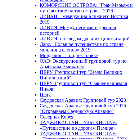
КОМОРСКИЕ ОСТРОВА: "Гран Марьяж и
путешествие на три острова" 2026
ЛИВАН – жемчужина Ближнего Востока
2019
ЛИВИЯ: Между песками и древней
историей
ЛИВИЯ: по следам древних цивилизаций
Лаос. «Большое путешествие по стране
миллиона слонов» 2019
Молдавия - Приднестровье
ОАЭ: Экскурсионный групповой тур по
Арабским Эмиратам
ПЕРУ: Групповой тур "Земля Великих
Цивилизаций"
ПЕРУ: Групповой тур "Священная земля
Инков"
Перу
Саудовская Аравия: Групповой тур 2023
Саудовская Аравия: Групповой тур 2026
"Открываем Саудовскую Аравию"
Северная Корея
ТАДЖИКИСТАН – УЗБЕКИСТАН:
«Путешествие по дорогам Памира»
ТАДЖИКИСТАН – УЗБЕКИСТАН: