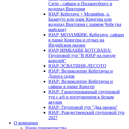
Сити - сафари в Пиланесберге и
водопад Виктория
ЮАР, Кейптаун + Мозамбик, о.
Базаруто или парк Крюгера или
водопад Виктория с парком Чобе (на
майские)
ЮАР, МОЗАМБИК: Кейптаун, сафари
в парке Крюгера и отдых на
Индийском океане
ЮАР,ЗИМБАБВЕ,БОТСВАНА:
Групповой тур "В ЮАР на поезде
королей"
ЮАР-ЭСВАТИНИ-ЛЕСОТО
ЮАР: Великолепие Кейптауна и
Дорога садов
ЮАР: Великолепие Кейптауна и
сафари в парке Крюгер
ЮАР: Гарантированный групповой
тур с а/б и погружением к белым
акулам
ЮАР: Групповой тур "Два океана"
ЮАР: Рождественский групповой тур
2027
О компании
Наши преимущества