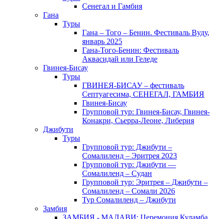
Сенегал и Гамбия
Гана
Туры
Гана – Того – Бенин. Фестиваль Вуду,
январь 2025
Гана-Того-Бенин: Фестиваль
Аквасидай или Геледе
Гвинея-Бисау
Туры
ГВИНЕЯ-БИСАУ – фестиваль
Септуагесима, СЕНЕГАЛ, ГАМБИЯ
Гвинея-Бисау
Групповой тур: Гвинея-Бисау, Гвинея-
Конакри, Сьерра-Леоне, Либерия
Джибути
Туры
Групповой тур: Джибути –
Cомалиленд – Эритрея 2023
Групповой тур: Джибути —
Сомалиленд – Судан
Групповой тур: Эритрея – Джибути –
Сомалиленд – Сомали 2026
Тур Cомалиленд – Джибути
Замбия
ЗАМБИЯ - МАЛАВИ: Церемония Куламба