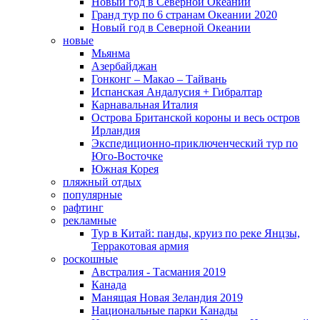
Новый год в Северной Океании
Гранд тур по 6 странам Океании 2020
Новый год в Северной Океании
новые
Мьянма
Азербайджан
Гонконг – Макао – Тайвань
Испанская Андалусия + Гибралтар
Карнавальная Италия
Острова Британской короны и весь остров
Ирландия
Экспедиционно-приключенческий тур по
Юго-Восточке
Южная Корея
пляжный отдых
популярные
рафтинг
рекламные
Тур в Китай: панды, круиз по реке Янцзы,
Терракотовая армия
роскошные
Австралия - Тасмания 2019
Канада
Манящая Новая Зеландия 2019
Национальные парки Канады