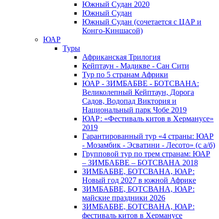
Южный Cудан 2020
Южный Cудан
Южный Судан (сочетается с ЦАР и
Конго-Киншасой)
ЮАР
Туры
Африканская Трилогия
Кейптаун - Мадикве - Сан Сити
Тур по 5 странам Африки
ЮАР - ЗИМБАБВЕ - БОТСВАНА:
Великолепный Кейптаун, Дорога
Садов, Водопад Виктория и
Национальный парк Чобе 2019
ЮАР: «Фестиваль китов в Херманусе»
2019
Гарантированный тур «4 страны: ЮАР
- Мозамбик - Эсватини - Лесото» (с а/б)
Групповой тур по трем странам: ЮАР
– ЗИМБАБВЕ – БОТСВАНА 2018
ЗИМБАБВЕ, БОТСВАНА, ЮАР:
Новый год 2027 в южной Африке
ЗИМБАБВЕ, БОТСВАНА, ЮАР:
майские праздники 2026
ЗИМБАБВЕ, БОТСВАНА, ЮАР:
фестиваль китов в Херманусе