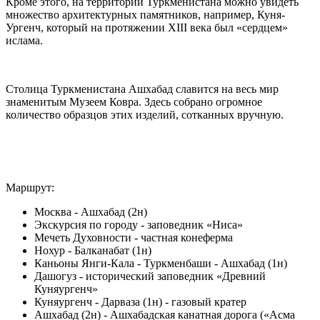
Кроме этого, на территории Туркменистана можно увидеть
множество архитектурных памятников, например, Куня-
Ургенч, который на протяжении XIII века был «сердцем»
ислама.
Столица Туркменистана Ашхабад славится на весь мир
знаменитым Музеем Ковра. Здесь собрано огромное
количество образцов этих изделий, сотканных вручную.
Маршрут:
Москва - Ашхабад (2н)
Экскурсия по городу - заповедник «Ниса»
Мечеть Духовности - частная конеферма
Нохур - Балканабат (1н)
Каньоны Янги-Кала - Туркменбаши - Ашхабад (1н)
Дашогуз - исторический заповедник «Древний
Куняургенч»
Куняургенч - Дарваза (1н) - газовый кратер
Ашхабад (2н) - Ашхабадская канатная дорога («Асма