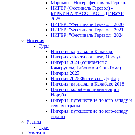
Марокко – Нигер: фестиваль Геревол
НИГЕР (Фестиваль Геревол) -
БУРКИНА-ФАСО - КОТ-Д'ИВУАР
2025
НИГЕР: "Фестиваль Геревол" 2020
НИГЕР: "Фестиваль Геревол" 2021
НИГЕР: "Фестиваль Геревол" 2024
Нигерия
Туры
Нигерия: карнавал в Калабаре
Нигерия - Фестиваль вуду Оросун
Нигерия 2024 (сочетается с
Камеруном, Габоном и Сан-Томе)
Нигерия 2025
Нигерия 2026 Фестиваль Дурбар
Нигерия: карнавал в Калабаре 2018
Нигерия: колыбель цивилизации
Йоруба
Нигерия: путешествие по юго-западу и
северу страны
Нигерия: путешествие по юго-западу
страны
Руанда
Туры
Эсватини