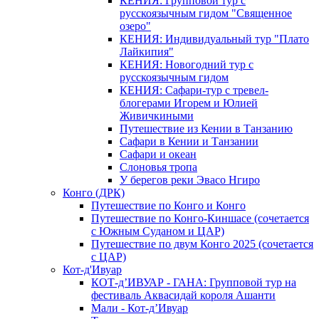
КЕНИЯ: Групповой тур с
русскоязычным гидом "Священное
озеро"
КЕНИЯ: Индивидуальный тур "Плато
Лайкипия"
КЕНИЯ: Новогодний тур с
русскоязычным гидом
КЕНИЯ: Сафари-тур с тревел-
блогерами Игорем и Юлией
Живичкиными
Путешествие из Кении в Танзанию
Сафари в Кении и Танзании
Сафари и океан
Слоновья тропа
У берегов реки Эвасо Нгиро
Конго (ДРК)
Путешествие по Конго и Конго
Путешествие по Конго-Киншасе (сочетается
с Южным Суданом и ЦАР)
Путешествие по двум Конго 2025 (сочетается
с ЦАР)
Кот-д'Ивуар
КОТ-д’ИВУАР - ГАНА: Групповой тур на
фестиваль Аквасидай короля Ашанти
Мали - Кот-д’Ивуар