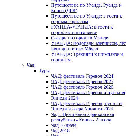
Путешествие по Уганде, Руанде и
Конго (ДРК)
Путешествие по Уганде: в гости к
горным гориллам
РУАНДА-УГАНДА: в гости к
гориллам и шимпанзе
Сафари на горилл в Уганде
УГАНДА: Водопады Мерчисон, лес
Бвинди и озеро Мбуро
УГАНДА: Трекинги к шимпанзе и
гориллам
Чад
Туры
ЧАД: фестиваль Геревол 2024
ЧАД: фестиваль Геревол 2025
ЧАД: фестиваль Геревол 2026
ЧАД: фестиваль Геревол и пустыня
Эннеди 2024
ЧАД: фестиваль Геревол, пустыня
Эннеди и озера Унианга 2024
Чад - Центральноафриканская
республика - Конго - Ангола
Чад 16 дней
Чад 2018