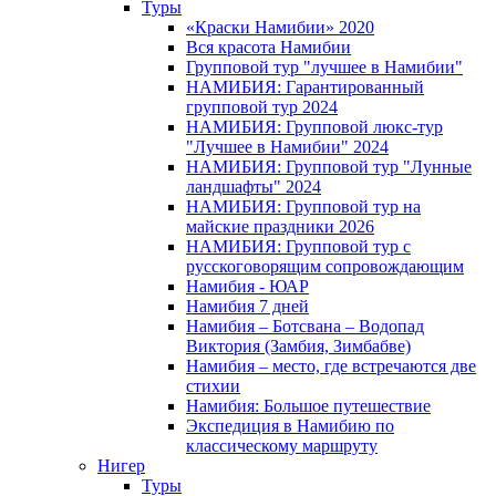
Туры
«Краски Намибии» 2020
Вся красота Намибии
Групповой тур "лучшее в Намибии"
НАМИБИЯ: Гарантированный
групповой тур 2024
НАМИБИЯ: Групповой люкс-тур
"Лучшее в Намибии" 2024
НАМИБИЯ: Групповой тур "Лунные
ландшафты" 2024
НАМИБИЯ: Групповой тур на
майские праздники 2026
НАМИБИЯ: Групповой тур с
русскоговорящим сопровождающим
Намибия - ЮАР
Намибия 7 дней
Намибия – Ботсвана – Водопад
Виктория (Замбия, Зимбабве)
Намибия – место, где встречаются две
стихии
Намибия: Большое путешествие
Экспедиция в Намибию по
классическому маршруту
Нигер
Туры