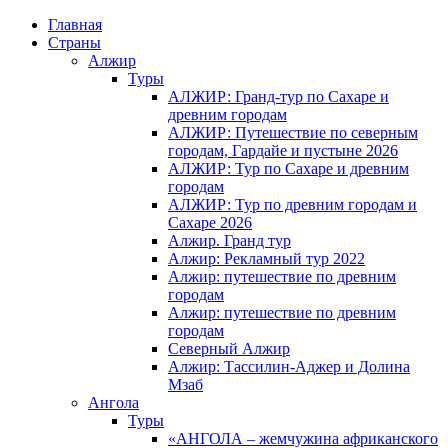
Главная
Страны
Алжир
Туры
АЛЖИР: Гранд-тур по Сахаре и
древним городам
АЛЖИР: Путешествие по северным
городам, Гардайе и пустыне 2026
АЛЖИР: Тур по Сахаре и древним
городам
АЛЖИР: Тур по древним городам и
Сахаре 2026
Алжир. Гранд тур
Алжир: Рекламный тур 2022
Алжир: путешествие по древним
городам
Алжир: путешествие по древним
городам
Северный Алжир
Алжир: Тассилин-Аджер и Долина
Мзаб
Ангола
Туры
«АНГОЛА – жемчужина африканского