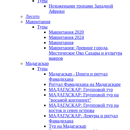
Туры
Нехожеными тропами Западной
Африки
Лесото
Мавритания
Туры
Мавритания 2020
Мавритания 2024
Мавритания
Мавритания: Древние города,
Мистическое Око Сахары и культура
мавров
Мадагаскар
Туры
Мадагаскар - Цинги и ритуал
Фамадихана
Ритуал Фамадихана на Мадагаскаре
МАДАГАСКАР: Групповой тур
МАДАГАСКАР: Групповой тур на
"восьмой континент"
МАДАГАСКАР: Групповой тур на
восток и север острова
МАДАГАСКАР: Лемуры и ритуал
Фамадихана
Тур на Мадагаскар