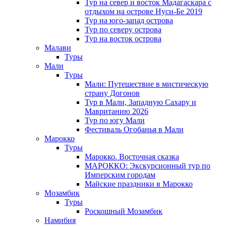
Тур на север и восток Мадагаскара с
отдыхом на острове Нуси-Бе 2019
Тур на юго-запад острова
Тур по северу острова
Тур на восток острова
Малави
Туры
Мали
Туры
Мали: Путешествие в мистическую
страну Догонов
Тур в Мали, Западную Сахару и
Мавританию 2026
Тур по югу Мали
Фестиваль Огобанья в Мали
Марокко
Туры
Марокко. Восточная сказка
МАРОККО: Экскурсионный тур по
Имперским городам
Майские праздники в Марокко
Мозамбик
Туры
Роскошный Мозамбик
Намибия