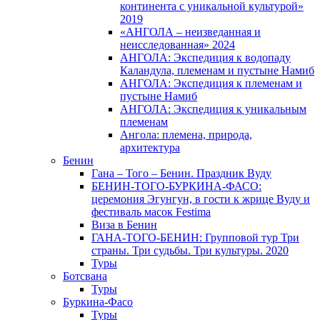
континента с уникальной культурой»
2019
«АНГОЛА – неизведанная и
неисследованная» 2024
АНГОЛА: Экспедиция к водопаду
Каландула, племенам и пустыне Намиб
АНГОЛА: Экспедиция к племенам и
пустыне Намиб
АНГОЛА: Экспедиция к уникальным
племенам
Ангола: племена, природа,
архитектура
Бенин
Гана – Того – Бенин. Праздник Вуду
БЕНИН-ТОГО-БУРКИНА-ФАСО:
церемония Эгунгун, в гости к жрице Вуду и
фестиваль масок Festima
Виза в Бенин
ГАНА-ТОГО-БЕНИН: Групповой тур Три
страны. Три судьбы. Три культуры. 2020
Туры
Ботсвана
Туры
Буркина-Фасо
Туры