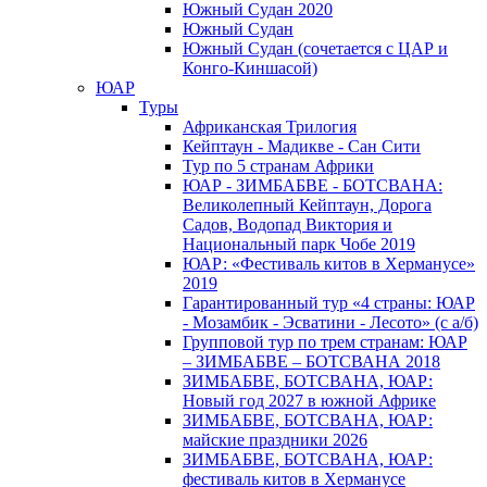
Южный Cудан 2020
Южный Cудан
Южный Судан (сочетается с ЦАР и
Конго-Киншасой)
ЮАР
Туры
Африканская Трилогия
Кейптаун - Мадикве - Сан Сити
Тур по 5 странам Африки
ЮАР - ЗИМБАБВЕ - БОТСВАНА:
Великолепный Кейптаун, Дорога
Садов, Водопад Виктория и
Национальный парк Чобе 2019
ЮАР: «Фестиваль китов в Херманусе»
2019
Гарантированный тур «4 страны: ЮАР
- Мозамбик - Эсватини - Лесото» (с а/б)
Групповой тур по трем странам: ЮАР
– ЗИМБАБВЕ – БОТСВАНА 2018
ЗИМБАБВЕ, БОТСВАНА, ЮАР:
Новый год 2027 в южной Африке
ЗИМБАБВЕ, БОТСВАНА, ЮАР:
майские праздники 2026
ЗИМБАБВЕ, БОТСВАНА, ЮАР:
фестиваль китов в Херманусе