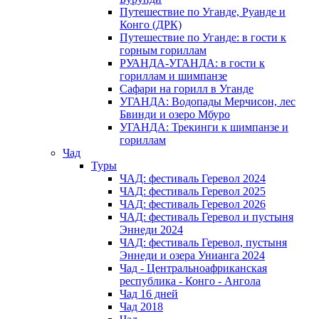
Путешествие по Уганде, Руанде и
Конго (ДРК)
Путешествие по Уганде: в гости к
горным гориллам
РУАНДА-УГАНДА: в гости к
гориллам и шимпанзе
Сафари на горилл в Уганде
УГАНДА: Водопады Мерчисон, лес
Бвинди и озеро Мбуро
УГАНДА: Трекинги к шимпанзе и
гориллам
Чад
Туры
ЧАД: фестиваль Геревол 2024
ЧАД: фестиваль Геревол 2025
ЧАД: фестиваль Геревол 2026
ЧАД: фестиваль Геревол и пустыня
Эннеди 2024
ЧАД: фестиваль Геревол, пустыня
Эннеди и озера Унианга 2024
Чад - Центральноафриканская
республика - Конго - Ангола
Чад 16 дней
Чад 2018