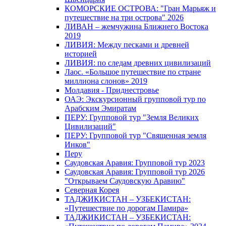
КОМОРСКИЕ ОСТРОВА: "Гран Марьяж и
путешествие на три острова" 2026
ЛИВАН – жемчужина Ближнего Востока
2019
ЛИВИЯ: Между песками и древней
историей
ЛИВИЯ: по следам древних цивилизаций
Лаос. «Большое путешествие по стране
миллиона слонов» 2019
Молдавия - Приднестровье
ОАЭ: Экскурсионный групповой тур по
Арабским Эмиратам
ПЕРУ: Групповой тур "Земля Великих
Цивилизаций"
ПЕРУ: Групповой тур "Священная земля
Инков"
Перу
Саудовская Аравия: Групповой тур 2023
Саудовская Аравия: Групповой тур 2026
"Открываем Саудовскую Аравию"
Северная Корея
ТАДЖИКИСТАН – УЗБЕКИСТАН:
«Путешествие по дорогам Памира»
ТАДЖИКИСТАН – УЗБЕКИСТАН: