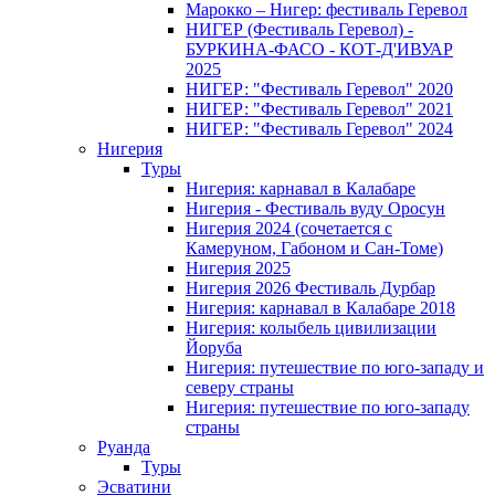
Марокко – Нигер: фестиваль Геревол
НИГЕР (Фестиваль Геревол) -
БУРКИНА-ФАСО - КОТ-Д'ИВУАР
2025
НИГЕР: "Фестиваль Геревол" 2020
НИГЕР: "Фестиваль Геревол" 2021
НИГЕР: "Фестиваль Геревол" 2024
Нигерия
Туры
Нигерия: карнавал в Калабаре
Нигерия - Фестиваль вуду Оросун
Нигерия 2024 (сочетается с
Камеруном, Габоном и Сан-Томе)
Нигерия 2025
Нигерия 2026 Фестиваль Дурбар
Нигерия: карнавал в Калабаре 2018
Нигерия: колыбель цивилизации
Йоруба
Нигерия: путешествие по юго-западу и
северу страны
Нигерия: путешествие по юго-западу
страны
Руанда
Туры
Эсватини