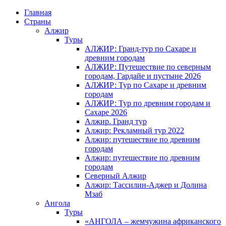
Главная
Страны
Алжир
Туры
АЛЖИР: Гранд-тур по Сахаре и
древним городам
АЛЖИР: Путешествие по северным
городам, Гардайе и пустыне 2026
АЛЖИР: Тур по Сахаре и древним
городам
АЛЖИР: Тур по древним городам и
Сахаре 2026
Алжир. Гранд тур
Алжир: Рекламный тур 2022
Алжир: путешествие по древним
городам
Алжир: путешествие по древним
городам
Северный Алжир
Алжир: Тассилин-Аджер и Долина
Мзаб
Ангола
Туры
«АНГОЛА – жемчужина африканского