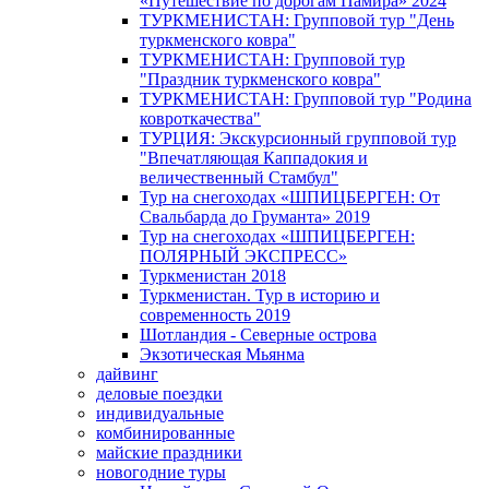
«Путешествие по дорогам Памира» 2024
ТУРКМЕНИСТАН: Групповой тур "День
туркменского ковра"
ТУРКМЕНИСТАН: Групповой тур
"Праздник туркменского ковра"
ТУРКМЕНИСТАН: Групповой тур "Родина
ковроткачества"
ТУРЦИЯ: Экскурсионный групповой тур
"Впечатляющая Каппадокия и
величественный Стамбул"
Тур на снегоходах «ШПИЦБЕРГЕН: От
Свальбарда до Груманта» 2019
Тур на снегоходах «ШПИЦБЕРГЕН:
ПОЛЯРНЫЙ ЭКСПРЕСС»
Туркменистан 2018
Туркменистан. Тур в историю и
современность 2019
Шотландия - Северные острова
Экзотическая Мьянма
дайвинг
деловые поездки
индивидуальные
комбинированные
майские праздники
новогодние туры