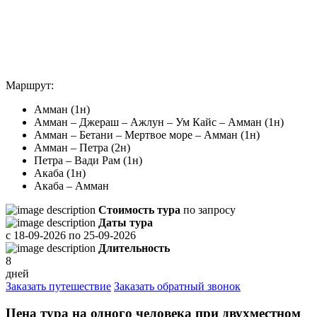
Маршрут:
Амман (1н)
Амман – Джераш – Ажлун – Ум Кайс – Амман (1н)
Амман – Бетани – Мертвое море – Амман (1н)
Амман – Петра (2н)
Петра – Вади Рам (1н)
Акаба (1н)
Акаба – Амман
Стоимость тура
по запросу
Даты тура
с
18-09-2026
по
25-09-2026
Длительность
8
дней
Заказать путешествие
Заказать обратный звонок
Цена тура на одного человека при двухместном