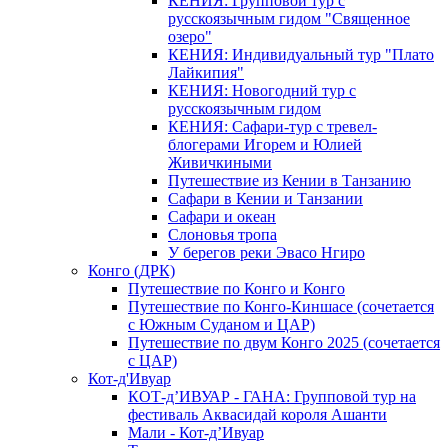
КЕНИЯ: Групповой тур с
русскоязычным гидом "Священное
озеро"
КЕНИЯ: Индивидуальный тур "Плато
Лайкипия"
КЕНИЯ: Новогодний тур с
русскоязычным гидом
КЕНИЯ: Сафари-тур с тревел-
блогерами Игорем и Юлией
Живичкиными
Путешествие из Кении в Танзанию
Сафари в Кении и Танзании
Сафари и океан
Слоновья тропа
У берегов реки Эвасо Нгиро
Конго (ДРК)
Путешествие по Конго и Конго
Путешествие по Конго-Киншасе (сочетается
с Южным Суданом и ЦАР)
Путешествие по двум Конго 2025 (сочетается
с ЦАР)
Кот-д'Ивуар
КОТ-д’ИВУАР - ГАНА: Групповой тур на
фестиваль Аквасидай короля Ашанти
Мали - Кот-д’Ивуар