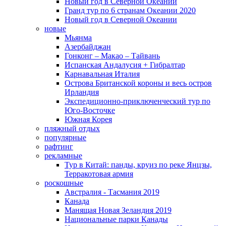
Новый год в Северной Океании
Гранд тур по 6 странам Океании 2020
Новый год в Северной Океании
новые
Мьянма
Азербайджан
Гонконг – Макао – Тайвань
Испанская Андалусия + Гибралтар
Карнавальная Италия
Острова Британской короны и весь остров
Ирландия
Экспедиционно-приключенческий тур по
Юго-Восточке
Южная Корея
пляжный отдых
популярные
рафтинг
рекламные
Тур в Китай: панды, круиз по реке Янцзы,
Терракотовая армия
роскошные
Австралия - Тасмания 2019
Канада
Манящая Новая Зеландия 2019
Национальные парки Канады