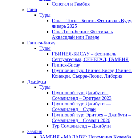
Сенегал и Гамбия
Гана
Туры
Гана – Того – Бенин. Фестиваль Вуду,
январь 2025
Гана-Того-Бенин: Фестиваль
Аквасидай или Геледе
Гвинея-Бисау
Туры
ГВИНЕЯ-БИСАУ – фестиваль
Септуагесима, СЕНЕГАЛ, ГАМБИЯ
Гвинея-Бисау
Групповой тур: Гвинея-Бисау, Гвинея-
Конакри, Сьерра-Леоне, Либерия
Джибути
Туры
Групповой тур: Джибути –
Cомалиленд – Эритрея 2023
Групповой тур: Джибути —
Сомалиленд – Судан
Групповой тур: Эритрея – Джибути –
Сомалиленд – Сомали 2026
Тур Cомалиленд – Джибути
Замбия
ЗАМБИЯ - МАЛАВИ: Церемония Куламба