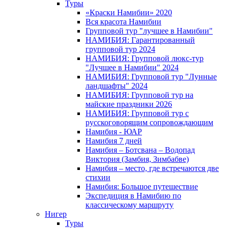
Туры
«Краски Намибии» 2020
Вся красота Намибии
Групповой тур "лучшее в Намибии"
НАМИБИЯ: Гарантированный
групповой тур 2024
НАМИБИЯ: Групповой люкс-тур
"Лучшее в Намибии" 2024
НАМИБИЯ: Групповой тур "Лунные
ландшафты" 2024
НАМИБИЯ: Групповой тур на
майские праздники 2026
НАМИБИЯ: Групповой тур с
русскоговорящим сопровождающим
Намибия - ЮАР
Намибия 7 дней
Намибия – Ботсвана – Водопад
Виктория (Замбия, Зимбабве)
Намибия – место, где встречаются две
стихии
Намибия: Большое путешествие
Экспедиция в Намибию по
классическому маршруту
Нигер
Туры