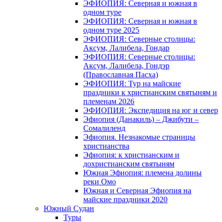
ЭФИОПИЯ: Северная и южная в
одном туре
ЭФИОПИЯ: Северная и южная в
одном туре 2025
ЭФИОПИЯ: Северные столицы:
Аксум, Лалибела, Гондар
ЭФИОПИЯ: Северные столицы:
Аксум, Лалибела, Гондэр
(Православная Пасха)
ЭФИОПИЯ: Тур на майские
праздники к христианским святыням и
племенам 2026
ЭФИОПИЯ: Экспедиция на юг и север
Эфиопия (Данакиль) – Джибути –
Cомалиленд
Эфиопия. Незнакомые страницы
христианства
Эфиопия: к христианским и
дохристианским святыням
Южная Эфиопия: племена долины
реки Омо
Южная и Северная Эфиопия на
майские праздники 2020
Южный Судан
Туры