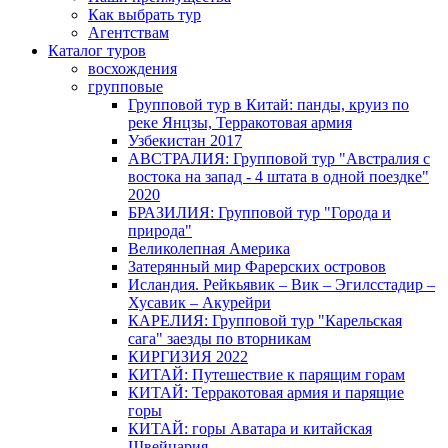
Как выбрать тур
Агентствам
Каталог туров
восхождения
групповые
Групповой тур в Китай: панды, круиз по
реке Янцзы, Терракотовая армия
Узбекистан 2017
АВСТРАЛИЯ: Групповой тур "Австралия с
востока на запад - 4 штата в одной поездке"
2020
БРАЗИЛИЯ: Групповой тур "Города и
природа"
Великолепная Америка
Затерянный мир Фарерских островов
Исландия. Рейкьявик – Вик – Эгилсстадир –
Хусавик – Акурейри
КАРЕЛИЯ: Групповой тур "Карельская
сага" заезды по вторникам
КИРГИЗИЯ 2022
КИТАЙ: Путешествие к парящим горам
КИТАЙ: Терракотовая армия и парящие
горы
КИТАЙ: горы Аватара и китайская
Швейцария