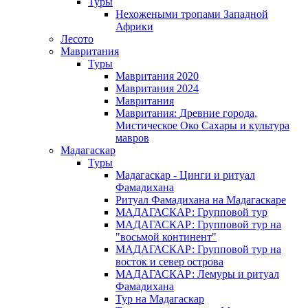
Туры
Нехожеными тропами Западной
Африки
Лесото
Мавритания
Туры
Мавритания 2020
Мавритания 2024
Мавритания
Мавритания: Древние города,
Мистическое Око Сахары и культура
мавров
Мадагаскар
Туры
Мадагаскар - Цинги и ритуал
Фамадихана
Ритуал Фамадихана на Мадагаскаре
МАДАГАСКАР: Групповой тур
МАДАГАСКАР: Групповой тур на
"восьмой континент"
МАДАГАСКАР: Групповой тур на
восток и север острова
МАДАГАСКАР: Лемуры и ритуал
Фамадихана
Тур на Мадагаскар