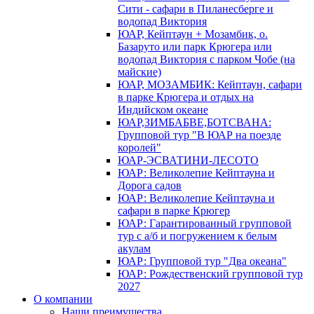
Сити - сафари в Пиланесберге и
водопад Виктория
ЮАР, Кейптаун + Мозамбик, о.
Базаруто или парк Крюгера или
водопад Виктория с парком Чобе (на
майские)
ЮАР, МОЗАМБИК: Кейптаун, сафари
в парке Крюгера и отдых на
Индийском океане
ЮАР,ЗИМБАБВЕ,БОТСВАНА:
Групповой тур "В ЮАР на поезде
королей"
ЮАР-ЭСВАТИНИ-ЛЕСОТО
ЮАР: Великолепие Кейптауна и
Дорога садов
ЮАР: Великолепие Кейптауна и
сафари в парке Крюгер
ЮАР: Гарантированный групповой
тур с а/б и погружением к белым
акулам
ЮАР: Групповой тур "Два океана"
ЮАР: Рождественский групповой тур
2027
О компании
Наши преимущества