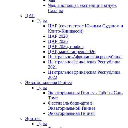
Чад
Чад. Настоящая экспедиция вглубь
Сахары
ЦАР
Туры
ЦАР (сочетается с Южным Суданом и
Конго-Киншасой)
ЦАР 2020
ЦАР 2026
ЦАР 2026, ноябрь
ЦАР, март - апрель 2026
Центрально-Африканская республика
Центральноафриканская Республика
2021
Центральноафриканская Республика
2022
Экваториальная Гвинея
Туры
Экваториальная Гвинея - Габон - Сан-
Томе
Фестиваль боди-арта в
Экваториальной Гвинее
Экваториальная Гвинея
Эритрея
Туры