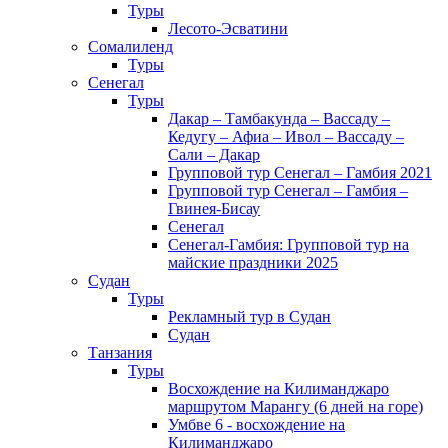
Туры
Лесото-Эсватини
Сомалиленд
Туры
Сенегал
Туры
Дакар – Тамбакунда – Вассаду –
Кедугу – Афиа – Ивол – Вассаду –
Сали – Дакар
Групповой тур Сенегал – Гамбия 2021
Групповой тур Сенегал – Гамбия –
Гвинея-Бисау
Сенегал
Сенегал-Гамбия: Групповой тур на
майские праздники 2025
Судан
Туры
Рекламный тур в Cудан
Cудан
Танзания
Туры
Восхождение на Килиманджаро
маршрутом Марангу (6 дней на горе)
Умбве 6 - восхождение на
Килиманджаро