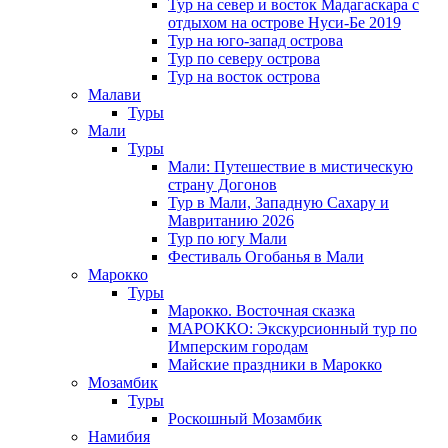
Тур на север и восток Мадагаскара с
отдыхом на острове Нуси-Бе 2019
Тур на юго-запад острова
Тур по северу острова
Тур на восток острова
Малави
Туры
Мали
Туры
Мали: Путешествие в мистическую
страну Догонов
Тур в Мали, Западную Сахару и
Мавританию 2026
Тур по югу Мали
Фестиваль Огобанья в Мали
Марокко
Туры
Марокко. Восточная сказка
МАРОККО: Экскурсионный тур по
Имперским городам
Майские праздники в Марокко
Мозамбик
Туры
Роскошный Мозамбик
Намибия