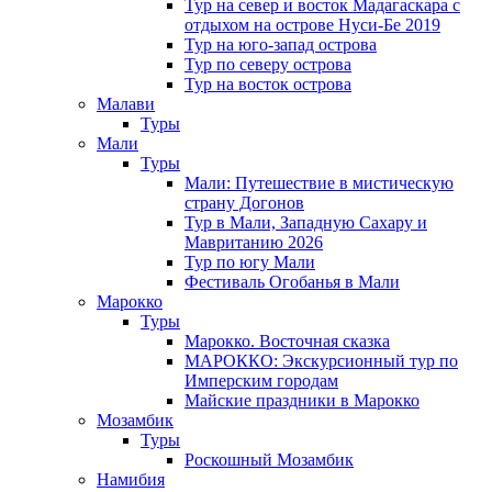
Тур на север и восток Мадагаскара с
отдыхом на острове Нуси-Бе 2019
Тур на юго-запад острова
Тур по северу острова
Тур на восток острова
Малави
Туры
Мали
Туры
Мали: Путешествие в мистическую
страну Догонов
Тур в Мали, Западную Сахару и
Мавританию 2026
Тур по югу Мали
Фестиваль Огобанья в Мали
Марокко
Туры
Марокко. Восточная сказка
МАРОККО: Экскурсионный тур по
Имперским городам
Майские праздники в Марокко
Мозамбик
Туры
Роскошный Мозамбик
Намибия