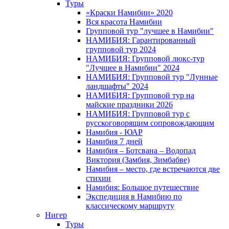
Туры
«Краски Намибии» 2020
Вся красота Намибии
Групповой тур "лучшее в Намибии"
НАМИБИЯ: Гарантированный
групповой тур 2024
НАМИБИЯ: Групповой люкс-тур
"Лучшее в Намибии" 2024
НАМИБИЯ: Групповой тур "Лунные
ландшафты" 2024
НАМИБИЯ: Групповой тур на
майские праздники 2026
НАМИБИЯ: Групповой тур с
русскоговорящим сопровождающим
Намибия - ЮАР
Намибия 7 дней
Намибия – Ботсвана – Водопад
Виктория (Замбия, Зимбабве)
Намибия – место, где встречаются две
стихии
Намибия: Большое путешествие
Экспедиция в Намибию по
классическому маршруту
Нигер
Туры