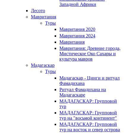
Западной Африки
Лесото
Мавритания
Туры
Мавритания 2020
Мавритания 2024
Мавритания
Мавритания: Древние города,
Мистическое Око Сахары и
культура мавров
Мадагаскар
Туры
Мадагаскар - Цинги и ритуал
Фамадихана
Ритуал Фамадихана на
Мадагаскаре
МАДАГАСКАР: Групповой
тур
МАДАГАСКАР: Групповой
тур на "восьмой континент"
МАДАГАСКАР: Групповой
тур на восток и север острова