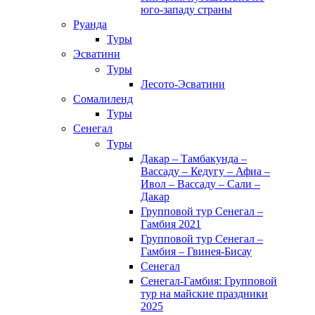
юго-западу страны
Руанда
Туры
Эсватини
Туры
Лесото-Эсватини
Сомалиленд
Туры
Сенегал
Туры
Дакар – Тамбакунда –
Вассаду – Кедугу – Афиа –
Ивол – Вассаду – Сали –
Дакар
Групповой тур Сенегал –
Гамбия 2021
Групповой тур Сенегал –
Гамбия – Гвинея-Бисау
Сенегал
Сенегал-Гамбия: Групповой
тур на майские праздники
2025