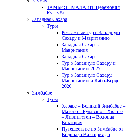
Замбия
ЗАМБИЯ - МАЛАВИ: Церемония
Куламба
Западная Сахара
Туры
Рекламный тур в Западную
Сахару и Мавританию
Западная Сахара -
Мавритания
Западная Сахара
Тур в Западную Сахару и
Мавританию 2025
Тур в Западную Сахару,
Мавританию и Кабо-Верде
2026
Зимбабве
Туры
Хараре – Великий Зимбабве –
Матопо – Булавайо – Хванге
– Ливингстон – Водопад
Виктория
Путешествие по Зимбабве от
Водопада Виктория до