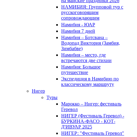
на майские праздники 2026
НАМИБИЯ: Групповой тур с
русскоговорящим
сопровождающим
Намибия - ЮАР
Намибия 7 дней
Намибия – Ботсвана –
Водопад Виктория (Замбия,
Зимбабве)
Намибия – место, где
встречаются две стихии
Намибия: Большое
путешествие
Экспедиция в Намибию по
классическому маршруту
Нигер
Туры
Марокко – Нигер: фестиваль
Геревол
НИГЕР (Фестиваль Геревол) -
БУРКИНА-ФАСО - КОТ-
Д'ИВУАР 2025
НИГЕР: "Фестиваль Геревол"