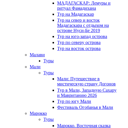
МАДАГАСКАР: Лемуры и
ритуал Фамадихана
Тур на Мадагаскар
Тур на север и восток
Мадагаскара с отдыхом на
острове Нуси-Бе 2019
Тур на юго-запад острова
Тур по северу острова
Тур на восток острова
Малави
Туры
Мали
Туры
Мали: Путешествие в
мистическую страну Догонов
Тур в Мали, Западную Сахару
и Мавританию 2026
Тур по югу Мали
Фестиваль Огобанья в Мали
Марокко
Туры
Марокко. Восточная сказка