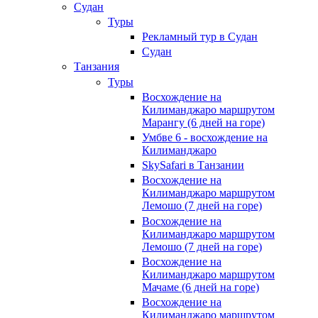
Судан
Туры
Рекламный тур в Cудан
Cудан
Танзания
Туры
Восхождение на
Килиманджаро маршрутом
Марангу (6 дней на горе)
Умбве 6 - восхождение на
Килиманджаро
SkySafari в Танзании
Восхождение на
Килиманджаро маршрутом
Лемошо (7 дней на горе)
Восхождение на
Килиманджаро маршрутом
Лемошо (7 дней на горе)
Восхождение на
Килиманджаро маршрутом
Мачаме (6 дней на горе)
Восхождение на
Килиманджаро маршрутом