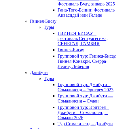
Фестиваль Вуду, январь 2025
Гана-Того-Бенин: Фестиваль
Аквасидай или Геледе
Гвинея-Бисау
Туры
ГВИНЕЯ-БИСАУ –
фестиваль Септуагесима,
СЕНЕГАЛ, ГАМБИЯ
Гвинея-Бисау
Групповой тур: Гвинея-Бисау,
Гвинея-Конакри, Сьерра-
Леоне, Либерия
Джибути
Туры
Групповой тур: Джибути –
Cомалиленд – Эритрея 2023
Групповой тур: Джибути —
Сомалиленд – Судан
Групповой тур: Эритрея –
Джибути – Сомалиленд –
Сомали 2026
Тур Cомалиленд – Джибути