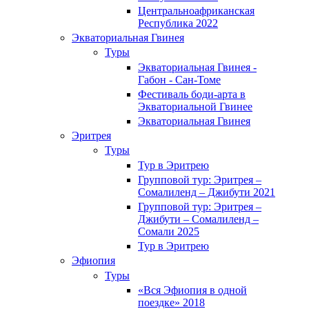
Центральноафриканская
Республика 2022
Экваториальная Гвинея
Туры
Экваториальная Гвинея -
Габон - Сан-Томе
Фестиваль боди-арта в
Экваториальной Гвинее
Экваториальная Гвинея
Эритрея
Туры
Тур в Эритрею
Групповой тур: Эритрея –
Cомалиленд – Джибути 2021
Групповой тур: Эритрея –
Джибути – Сомалиленд –
Сомали 2025
Тур в Эритрею
Эфиопия
Туры
«Вся Эфиопия в одной
поездке» 2018