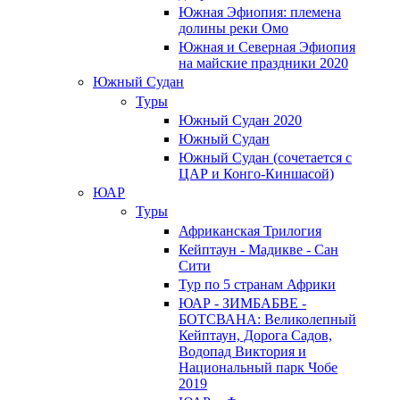
Южная Эфиопия: племена
долины реки Омо
Южная и Северная Эфиопия
на майские праздники 2020
Южный Судан
Туры
Южный Cудан 2020
Южный Cудан
Южный Судан (сочетается с
ЦАР и Конго-Киншасой)
ЮАР
Туры
Африканская Трилогия
Кейптаун - Мадикве - Сан
Сити
Тур по 5 странам Африки
ЮАР - ЗИМБАБВЕ -
БОТСВАНА: Великолепный
Кейптаун, Дорога Садов,
Водопад Виктория и
Национальный парк Чобе
2019