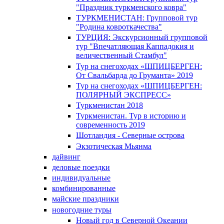
"Праздник туркменского ковра"
ТУРКМЕНИСТАН: Групповой тур
"Родина ковроткачества"
ТУРЦИЯ: Экскурсионный групповой
тур "Впечатляющая Каппадокия и
величественный Стамбул"
Тур на снегоходах «ШПИЦБЕРГЕН:
От Свальбарда до Груманта» 2019
Тур на снегоходах «ШПИЦБЕРГЕН:
ПОЛЯРНЫЙ ЭКСПРЕСС»
Туркменистан 2018
Туркменистан. Тур в историю и
современность 2019
Шотландия - Северные острова
Экзотическая Мьянма
дайвинг
деловые поездки
индивидуальные
комбинированные
майские праздники
новогодние туры
Новый год в Северной Океании