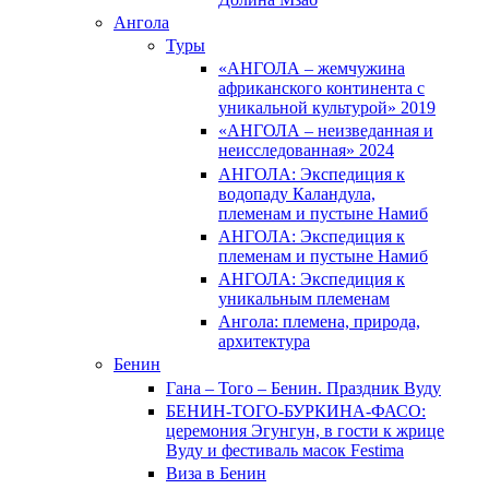
Ангола
Туры
«АНГОЛА – жемчужина
африканского континента с
уникальной культурой» 2019
«АНГОЛА – неизведанная и
неисследованная» 2024
АНГОЛА: Экспедиция к
водопаду Каландула,
племенам и пустыне Намиб
АНГОЛА: Экспедиция к
племенам и пустыне Намиб
АНГОЛА: Экспедиция к
уникальным племенам
Ангола: племена, природа,
архитектура
Бенин
Гана – Того – Бенин. Праздник Вуду
БЕНИН-ТОГО-БУРКИНА-ФАСО:
церемония Эгунгун, в гости к жрице
Вуду и фестиваль масок Festima
Виза в Бенин