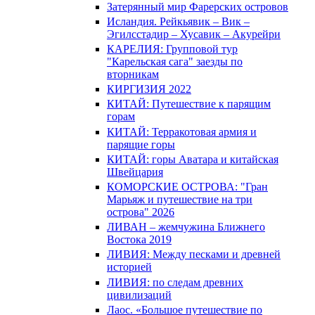
Затерянный мир Фарерских островов
Исландия. Рейкьявик – Вик –
Эгилсстадир – Хусавик – Акурейри
КАРЕЛИЯ: Групповой тур
"Карельская сага" заезды по
вторникам
КИРГИЗИЯ 2022
КИТАЙ: Путешествие к парящим
горам
КИТАЙ: Терракотовая армия и
парящие горы
КИТАЙ: горы Аватара и китайская
Швейцария
КОМОРСКИЕ ОСТРОВА: "Гран
Марьяж и путешествие на три
острова" 2026
ЛИВАН – жемчужина Ближнего
Востока 2019
ЛИВИЯ: Между песками и древней
историей
ЛИВИЯ: по следам древних
цивилизаций
Лаос. «Большое путешествие по