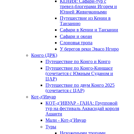
КЕНИЯ: Сафари-тур с
тревел-блогерами Игорем и
Юлией Живичкиными
Путешествие из Кении в
Танзанию
Сафари в Кении и Танзании
Сафари и океан
Слоновья тропа
У берегов реки Эвасо Нгиро
Конго (ДРК)
Путешествие по Конго и Конго
Путешествие по Конго-Киншасе
(сочетается с Южным Суданом и
ЦАР)
Путешествие по двум Конго 2025
(сочетается с ЦАР)
Кот-д'Ивуар
КОТ-д’ИВУАР - ГАНА: Групповой
тур на фестиваль Аквасидай короля
Ашанти
Мали - Кот-д’Ивуар
Туры
Нехожеными тропами