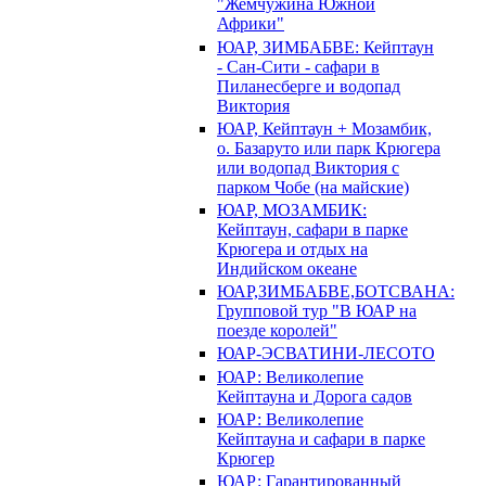
"Жемчужина Южной
Африки"
ЮАР, ЗИМБАБВЕ: Кейптаун
- Сан-Сити - сафари в
Пиланесберге и водопад
Виктория
ЮАР, Кейптаун + Мозамбик,
о. Базаруто или парк Крюгера
или водопад Виктория с
парком Чобе (на майские)
ЮАР, МОЗАМБИК:
Кейптаун, сафари в парке
Крюгера и отдых на
Индийском океане
ЮАР,ЗИМБАБВЕ,БОТСВАНА:
Групповой тур "В ЮАР на
поезде королей"
ЮАР-ЭСВАТИНИ-ЛЕСОТО
ЮАР: Великолепие
Кейптауна и Дорога садов
ЮАР: Великолепие
Кейптауна и сафари в парке
Крюгер
ЮАР: Гарантированный