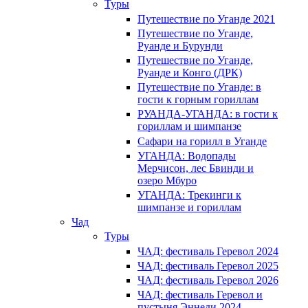
Туры
Путешествие по Уганде 2021
Путешествие по Уганде,
Руанде и Бурунди
Путешествие по Уганде,
Руанде и Конго (ДРК)
Путешествие по Уганде: в
гости к горным гориллам
РУАНДА-УГАНДА: в гости к
гориллам и шимпанзе
Сафари на горилл в Уганде
УГАНДА: Водопады
Мерчисон, лес Бвинди и
озеро Мбуро
УГАНДА: Трекинги к
шимпанзе и гориллам
Чад
Туры
ЧАД: фестиваль Геревол 2024
ЧАД: фестиваль Геревол 2025
ЧАД: фестиваль Геревол 2026
ЧАД: фестиваль Геревол и
пустыня Эннеди 2024