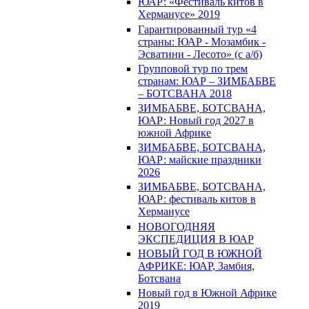
ЮАР: «Фестиваль китов в
Херманусе» 2019
Гарантированный тур «4
страны: ЮАР - Мозамбик -
Эсватини - Лесото» (с а/б)
Групповой тур по трем
странам: ЮАР – ЗИМБАБВЕ
– БОТСВАНА 2018
ЗИМБАБВЕ, БОТСВАНА,
ЮАР: Новый год 2027 в
южной Африке
ЗИМБАБВЕ, БОТСВАНА,
ЮАР: майские праздники
2026
ЗИМБАБВЕ, БОТСВАНА,
ЮАР: фестиваль китов в
Херманусе
НОВОГОДНЯЯ
ЭКСПЕДИЦИЯ В ЮАР
НОВЫЙ ГОД В ЮЖНОЙ
АФРИКЕ: ЮАР, Замбия,
Ботсвана
Новый год в Южной Африке
2019