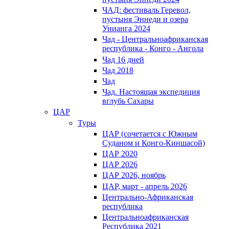
ЧАД: фестиваль Геревол,
пустыня Эннеди и озера
Унианга 2024
Чад - Центральноафриканская
республика - Конго - Ангола
Чад 16 дней
Чад 2018
Чад
Чад. Настоящая экспедиция
вглубь Сахары
ЦАР
Туры
ЦАР (сочетается с Южным
Суданом и Конго-Киншасой)
ЦАР 2020
ЦАР 2026
ЦАР 2026, ноябрь
ЦАР, март - апрель 2026
Центрально-Африканская
республика
Центральноафриканская
Республика 2021