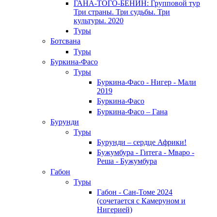
ГАНА-ТОГО-БЕНИН: Групповой тур
Три страны. Три судьбы. Три
культуры. 2020
Туры
Ботсвана
Туры
Буркина-Фасо
Туры
Буркина-Фасо - Нигер - Мали
2019
Буркина-Фасо
Буркина-Фасо – Гана
Бурунди
Туры
Бурунди – сердце Африки!
Бужумбура - Гитега - Мваро -
Реша - Бужумбура
Габон
Туры
Габон - Сан-Томе 2024
(сочетается с Камеруном и
Нигерией)