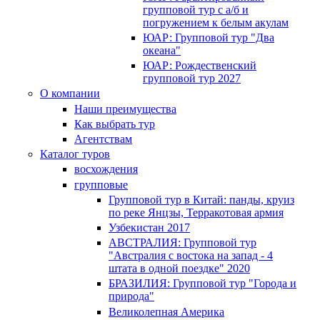
групповой тур с а/б и
погружением к белым акулам
ЮАР: Групповой тур "Два
океана"
ЮАР: Рождественский
групповой тур 2027
О компании
Наши преимущества
Как выбрать тур
Агентствам
Каталог туров
восхождения
групповые
Групповой тур в Китай: панды, круиз
по реке Янцзы, Терракотовая армия
Узбекистан 2017
АВСТРАЛИЯ: Групповой тур
"Австралия с востока на запад - 4
штата в одной поездке" 2020
БРАЗИЛИЯ: Групповой тур "Города и
природа"
Великолепная Америка