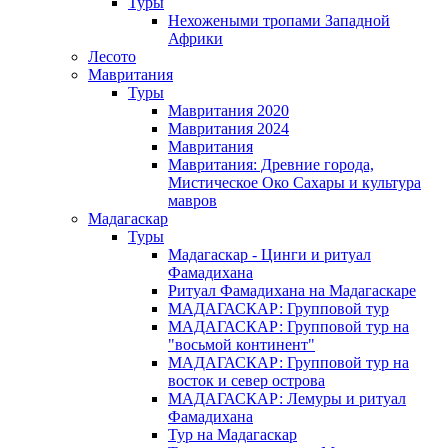
Туры
Нехожеными тропами Западной
Африки
Лесото
Мавритания
Туры
Мавритания 2020
Мавритания 2024
Мавритания
Мавритания: Древние города,
Мистическое Око Сахары и культура
мавров
Мадагаскар
Туры
Мадагаскар - Цинги и ритуал
Фамадихана
Ритуал Фамадихана на Мадагаскаре
МАДАГАСКАР: Групповой тур
МАДАГАСКАР: Групповой тур на
"восьмой континент"
МАДАГАСКАР: Групповой тур на
восток и север острова
МАДАГАСКАР: Лемуры и ритуал
Фамадихана
Тур на Мадагаскар