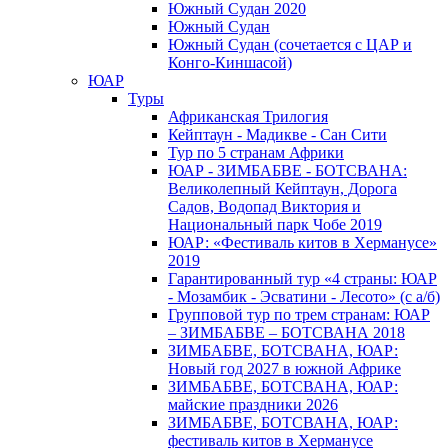
Южный Cудан 2020
Южный Cудан
Южный Судан (сочетается с ЦАР и
Конго-Киншасой)
ЮАР
Туры
Африканская Трилогия
Кейптаун - Мадикве - Сан Сити
Тур по 5 странам Африки
ЮАР - ЗИМБАБВЕ - БОТСВАНА:
Великолепный Кейптаун, Дорога
Садов, Водопад Виктория и
Национальный парк Чобе 2019
ЮАР: «Фестиваль китов в Херманусе»
2019
Гарантированный тур «4 страны: ЮАР
- Мозамбик - Эсватини - Лесото» (с а/б)
Групповой тур по трем странам: ЮАР
– ЗИМБАБВЕ – БОТСВАНА 2018
ЗИМБАБВЕ, БОТСВАНА, ЮАР:
Новый год 2027 в южной Африке
ЗИМБАБВЕ, БОТСВАНА, ЮАР:
майские праздники 2026
ЗИМБАБВЕ, БОТСВАНА, ЮАР:
фестиваль китов в Херманусе