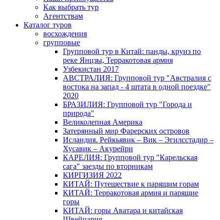
Как выбрать тур
Агентствам
Каталог туров
восхождения
групповые
Групповой тур в Китай: панды, круиз по
реке Янцзы, Терракотовая армия
Узбекистан 2017
АВСТРАЛИЯ: Групповой тур "Австралия с
востока на запад - 4 штата в одной поездке"
2020
БРАЗИЛИЯ: Групповой тур "Города и
природа"
Великолепная Америка
Затерянный мир Фарерских островов
Исландия. Рейкьявик – Вик – Эгилсстадир –
Хусавик – Акурейри
КАРЕЛИЯ: Групповой тур "Карельская
сага" заезды по вторникам
КИРГИЗИЯ 2022
КИТАЙ: Путешествие к парящим горам
КИТАЙ: Терракотовая армия и парящие
горы
КИТАЙ: горы Аватара и китайская
Швейцария