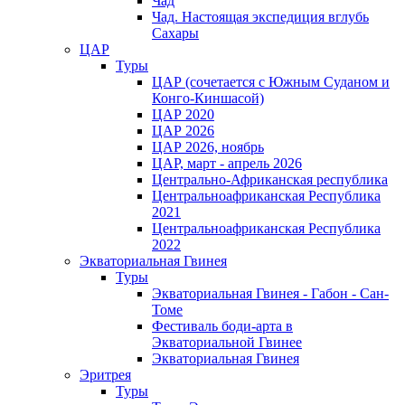
Чад
Чад. Настоящая экспедиция вглубь
Сахары
ЦАР
Туры
ЦАР (сочетается с Южным Суданом и
Конго-Киншасой)
ЦАР 2020
ЦАР 2026
ЦАР 2026, ноябрь
ЦАР, март - апрель 2026
Центрально-Африканская республика
Центральноафриканская Республика
2021
Центральноафриканская Республика
2022
Экваториальная Гвинея
Туры
Экваториальная Гвинея - Габон - Сан-
Томе
Фестиваль боди-арта в
Экваториальной Гвинее
Экваториальная Гвинея
Эритрея
Туры