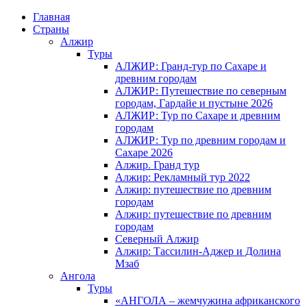
Главная
Страны
Алжир
Туры
АЛЖИР: Гранд-тур по Сахаре и
древним городам
АЛЖИР: Путешествие по северным
городам, Гардайе и пустыне 2026
АЛЖИР: Тур по Сахаре и древним
городам
АЛЖИР: Тур по древним городам и
Сахаре 2026
Алжир. Гранд тур
Алжир: Рекламный тур 2022
Алжир: путешествие по древним
городам
Алжир: путешествие по древним
городам
Северный Алжир
Алжир: Тассилин-Аджер и Долина
Мзаб
Ангола
Туры
«АНГОЛА – жемчужина африканского