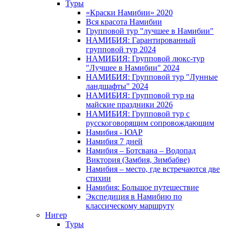
Туры
«Краски Намибии» 2020
Вся красота Намибии
Групповой тур "лучшее в Намибии"
НАМИБИЯ: Гарантированный
групповой тур 2024
НАМИБИЯ: Групповой люкс-тур
"Лучшее в Намибии" 2024
НАМИБИЯ: Групповой тур "Лунные
ландшафты" 2024
НАМИБИЯ: Групповой тур на
майские праздники 2026
НАМИБИЯ: Групповой тур с
русскоговорящим сопровождающим
Намибия - ЮАР
Намибия 7 дней
Намибия – Ботсвана – Водопад
Виктория (Замбия, Зимбабве)
Намибия – место, где встречаются две
стихии
Намибия: Большое путешествие
Экспедиция в Намибию по
классическому маршруту
Нигер
Туры