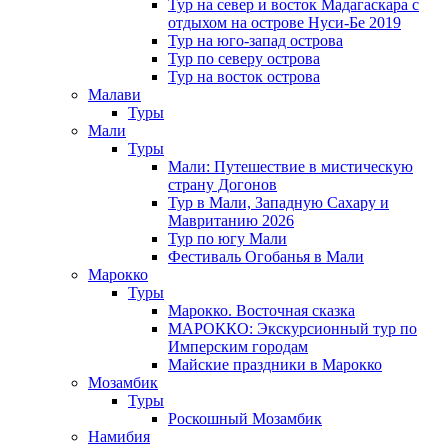
Тур на север и восток Мадагаскара с
отдыхом на острове Нуси-Бе 2019
Тур на юго-запад острова
Тур по северу острова
Тур на восток острова
Малави
Туры
Мали
Туры
Мали: Путешествие в мистическую
страну Догонов
Тур в Мали, Западную Сахару и
Мавританию 2026
Тур по югу Мали
Фестиваль Огобанья в Мали
Марокко
Туры
Марокко. Восточная сказка
МАРОККО: Экскурсионный тур по
Имперским городам
Майские праздники в Марокко
Мозамбик
Туры
Роскошный Мозамбик
Намибия