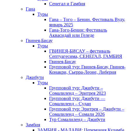
Сенегал и Гамбия
Гана
Туры
Гана – Того – Бенин. Фестиваль Вуду,
январь 2025
Гана-Того-Бенин: Фестиваль
Аквасидай или Геледе
Гвинея-Бисау
Туры
ГВИНЕЯ-БИСАУ – фестиваль
Септуагесима, СЕНЕГАЛ, ГАМБИЯ
Гвинея-Бисау
Групповой тур: Гвинея-Бисау, Гвинея-
Конакри, Сьерра-Леоне, Либерия
Джибути
Туры
Групповой тур: Джибути –
Cомалиленд – Эритрея 2023
Групповой тур: Джибути —
Сомалиленд – Судан
Групповой тур: Эритрея – Джибути –
Сомалиленд – Сомали 2026
Тур Cомалиленд – Джибути
Замбия
ЗАМБИЯ - МАЛАВИ: Церемония Куламба