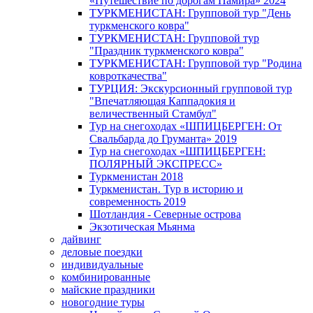
«Путешествие по дорогам Памира» 2024
ТУРКМЕНИСТАН: Групповой тур "День
туркменского ковра"
ТУРКМЕНИСТАН: Групповой тур
"Праздник туркменского ковра"
ТУРКМЕНИСТАН: Групповой тур "Родина
ковроткачества"
ТУРЦИЯ: Экскурсионный групповой тур
"Впечатляющая Каппадокия и
величественный Стамбул"
Тур на снегоходах «ШПИЦБЕРГЕН: От
Свальбарда до Груманта» 2019
Тур на снегоходах «ШПИЦБЕРГЕН:
ПОЛЯРНЫЙ ЭКСПРЕСС»
Туркменистан 2018
Туркменистан. Тур в историю и
современность 2019
Шотландия - Северные острова
Экзотическая Мьянма
дайвинг
деловые поездки
индивидуальные
комбинированные
майские праздники
новогодние туры