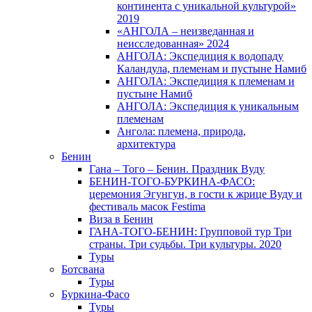
континента с уникальной культурой»
2019
«АНГОЛА – неизведанная и
неисследованная» 2024
АНГОЛА: Экспедиция к водопаду
Каландула, племенам и пустыне Намиб
АНГОЛА: Экспедиция к племенам и
пустыне Намиб
АНГОЛА: Экспедиция к уникальным
племенам
Ангола: племена, природа,
архитектура
Бенин
Гана – Того – Бенин. Праздник Вуду
БЕНИН-ТОГО-БУРКИНА-ФАСО:
церемония Эгунгун, в гости к жрице Вуду и
фестиваль масок Festima
Виза в Бенин
ГАНА-ТОГО-БЕНИН: Групповой тур Три
страны. Три судьбы. Три культуры. 2020
Туры
Ботсвана
Туры
Буркина-Фасо
Туры