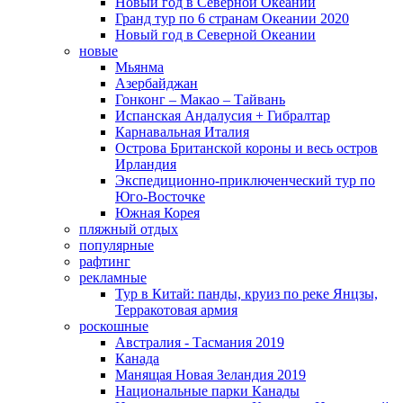
Новый год в Северной Океании
Гранд тур по 6 странам Океании 2020
Новый год в Северной Океании
новые
Мьянма
Азербайджан
Гонконг – Макао – Тайвань
Испанская Андалусия + Гибралтар
Карнавальная Италия
Острова Британской короны и весь остров
Ирландия
Экспедиционно-приключенческий тур по
Юго-Восточке
Южная Корея
пляжный отдых
популярные
рафтинг
рекламные
Тур в Китай: панды, круиз по реке Янцзы,
Терракотовая армия
роскошные
Австралия - Тасмания 2019
Канада
Манящая Новая Зеландия 2019
Национальные парки Канады