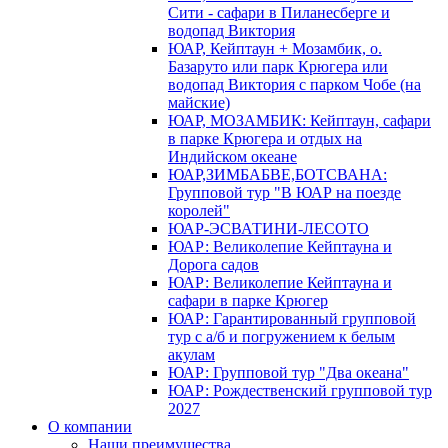
Сити - сафари в Пиланесберге и
водопад Виктория
ЮАР, Кейптаун + Мозамбик, о.
Базаруто или парк Крюгера или
водопад Виктория с парком Чобе (на
майские)
ЮАР, МОЗАМБИК: Кейптаун, сафари
в парке Крюгера и отдых на
Индийском океане
ЮАР,ЗИМБАБВЕ,БОТСВАНА:
Групповой тур "В ЮАР на поезде
королей"
ЮАР-ЭСВАТИНИ-ЛЕСОТО
ЮАР: Великолепие Кейптауна и
Дорога садов
ЮАР: Великолепие Кейптауна и
сафари в парке Крюгер
ЮАР: Гарантированный групповой
тур с а/б и погружением к белым
акулам
ЮАР: Групповой тур "Два океана"
ЮАР: Рождественский групповой тур
2027
О компании
Наши преимущества