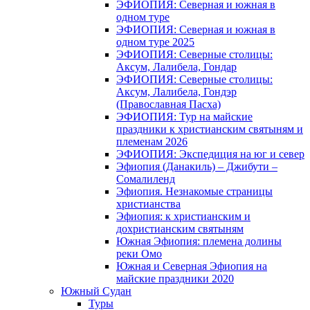
ЭФИОПИЯ: Северная и южная в
одном туре
ЭФИОПИЯ: Северная и южная в
одном туре 2025
ЭФИОПИЯ: Северные столицы:
Аксум, Лалибела, Гондар
ЭФИОПИЯ: Северные столицы:
Аксум, Лалибела, Гондэр
(Православная Пасха)
ЭФИОПИЯ: Тур на майские
праздники к христианским святыням и
племенам 2026
ЭФИОПИЯ: Экспедиция на юг и север
Эфиопия (Данакиль) – Джибути –
Cомалиленд
Эфиопия. Незнакомые страницы
христианства
Эфиопия: к христианским и
дохристианским святыням
Южная Эфиопия: племена долины
реки Омо
Южная и Северная Эфиопия на
майские праздники 2020
Южный Судан
Туры