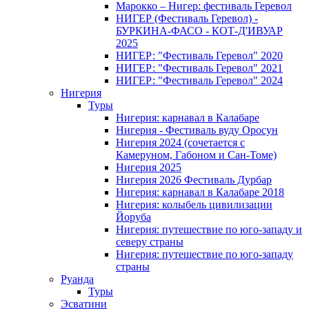
Марокко – Нигер: фестиваль Геревол
НИГЕР (Фестиваль Геревол) -
БУРКИНА-ФАСО - КОТ-Д'ИВУАР
2025
НИГЕР: "Фестиваль Геревол" 2020
НИГЕР: "Фестиваль Геревол" 2021
НИГЕР: "Фестиваль Геревол" 2024
Нигерия
Туры
Нигерия: карнавал в Калабаре
Нигерия - Фестиваль вуду Оросун
Нигерия 2024 (сочетается с
Камеруном, Габоном и Сан-Томе)
Нигерия 2025
Нигерия 2026 Фестиваль Дурбар
Нигерия: карнавал в Калабаре 2018
Нигерия: колыбель цивилизации
Йоруба
Нигерия: путешествие по юго-западу и
северу страны
Нигерия: путешествие по юго-западу
страны
Руанда
Туры
Эсватини