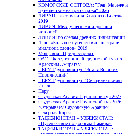
КОМОРСКИЕ ОСТРОВА: "Гран Марьяж и
путешествие на три острова" 2026
ЛИВАН – жемчужина Ближнего Востока
2019
ЛИВИЯ: Между песками и древней
историей
ЛИВИЯ: по следам древних цивилизаций
Лаос. «Большое путешествие по стране
миллиона слонов» 2019
Молдавия - Приднестровье
ОАЭ: Экскурсионный групповой тур по
Арабским Эмиратам
ПЕРУ: Групповой тур "Земля Великих
Цивилизаций"
ПЕРУ: Групповой тур "Священная земля
Инков"
Перу
Саудовская Аравия: Групповой тур 2023
Саудовская Аравия: Групповой тур 2026
"Открываем Саудовскую Аравию"
Северная Корея
ТАДЖИКИСТАН – УЗБЕКИСТАН:
«Путешествие по дорогам Памира»
ТАДЖИКИСТАН – УЗБЕКИСТАН: