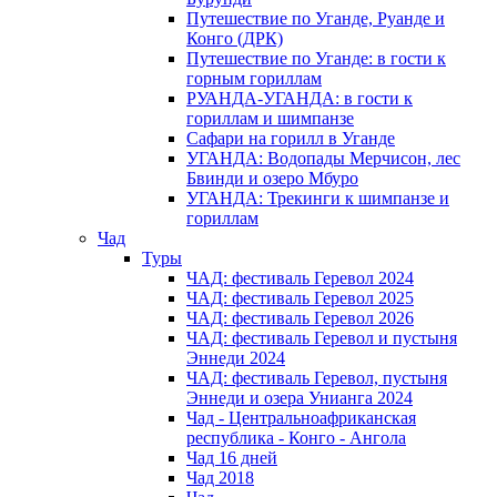
Путешествие по Уганде, Руанде и
Конго (ДРК)
Путешествие по Уганде: в гости к
горным гориллам
РУАНДА-УГАНДА: в гости к
гориллам и шимпанзе
Сафари на горилл в Уганде
УГАНДА: Водопады Мерчисон, лес
Бвинди и озеро Мбуро
УГАНДА: Трекинги к шимпанзе и
гориллам
Чад
Туры
ЧАД: фестиваль Геревол 2024
ЧАД: фестиваль Геревол 2025
ЧАД: фестиваль Геревол 2026
ЧАД: фестиваль Геревол и пустыня
Эннеди 2024
ЧАД: фестиваль Геревол, пустыня
Эннеди и озера Унианга 2024
Чад - Центральноафриканская
республика - Конго - Ангола
Чад 16 дней
Чад 2018