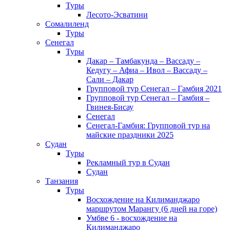
Туры
Лесото-Эсватини
Сомалиленд
Туры
Сенегал
Туры
Дакар – Тамбакунда – Вассаду –
Кедугу – Афиа – Ивол – Вассаду –
Сали – Дакар
Групповой тур Сенегал – Гамбия 2021
Групповой тур Сенегал – Гамбия –
Гвинея-Бисау
Сенегал
Сенегал-Гамбия: Групповой тур на
майские праздники 2025
Судан
Туры
Рекламный тур в Cудан
Cудан
Танзания
Туры
Восхождение на Килиманджаро
маршрутом Марангу (6 дней на горе)
Умбве 6 - восхождение на
Килиманджаро