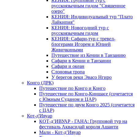
КЕНИЯ: Групповой тур с
русскоязычным гидом "Священное
озеро"
КЕНИЯ: Индивидуальный тур "Плато
Лайкипия"
КЕНИЯ: Новогодний тур с
русскоязычным гидом
КЕНИЯ: Сафари-тур с тревел-
блогерами Игорем и Юлией
Живичкиными
Путешествие из Кении в Танзанию
Сафари в Кении и Танзании
Сафари и океан
Слоновья тропа
У берегов реки Эвасо Нгиро
Конго (ДРК)
Путешествие по Конго и Конго
Путешествие по Конго-Киншасе (сочетается
с Южным Суданом и ЦАР)
Путешествие по двум Конго 2025 (сочетается
с ЦАР)
Кот-д'Ивуар
КОТ-д’ИВУАР - ГАНА: Групповой тур на
фестиваль Аквасидай короля Ашанти
Мали - Кот-д’Ивуар