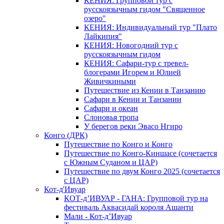
КЕНИЯ: Групповой тур с
русскоязычным гидом "Священное
озеро"
КЕНИЯ: Индивидуальный тур "Плато
Лайкипия"
КЕНИЯ: Новогодний тур с
русскоязычным гидом
КЕНИЯ: Сафари-тур с тревел-
блогерами Игорем и Юлией
Живичкиными
Путешествие из Кении в Танзанию
Сафари в Кении и Танзании
Сафари и океан
Слоновья тропа
У берегов реки Эвасо Нгиро
Конго (ДРК)
Путешествие по Конго и Конго
Путешествие по Конго-Киншасе (сочетается
с Южным Суданом и ЦАР)
Путешествие по двум Конго 2025 (сочетается
с ЦАР)
Кот-д'Ивуар
КОТ-д’ИВУАР - ГАНА: Групповой тур на
фестиваль Аквасидай короля Ашанти
Мали - Кот-д’Ивуар