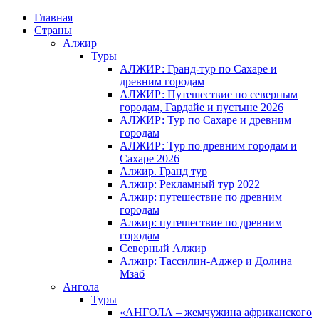
Главная
Страны
Алжир
Туры
АЛЖИР: Гранд-тур по Сахаре и
древним городам
АЛЖИР: Путешествие по северным
городам, Гардайе и пустыне 2026
АЛЖИР: Тур по Сахаре и древним
городам
АЛЖИР: Тур по древним городам и
Сахаре 2026
Алжир. Гранд тур
Алжир: Рекламный тур 2022
Алжир: путешествие по древним
городам
Алжир: путешествие по древним
городам
Северный Алжир
Алжир: Тассилин-Аджер и Долина
Мзаб
Ангола
Туры
«АНГОЛА – жемчужина африканского