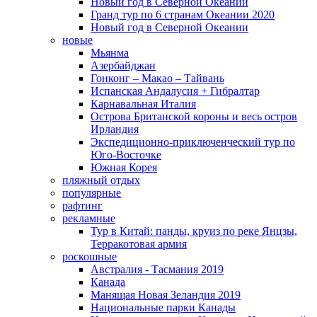
Новый год в Северной Океании
Гранд тур по 6 странам Океании 2020
Новый год в Северной Океании
новые
Мьянма
Азербайджан
Гонконг – Макао – Тайвань
Испанская Андалусия + Гибралтар
Карнавальная Италия
Острова Британской короны и весь остров
Ирландия
Экспедиционно-приключенческий тур по
Юго-Восточке
Южная Корея
пляжный отдых
популярные
рафтинг
рекламные
Тур в Китай: панды, круиз по реке Янцзы,
Терракотовая армия
роскошные
Австралия - Тасмания 2019
Канада
Манящая Новая Зеландия 2019
Национальные парки Канады