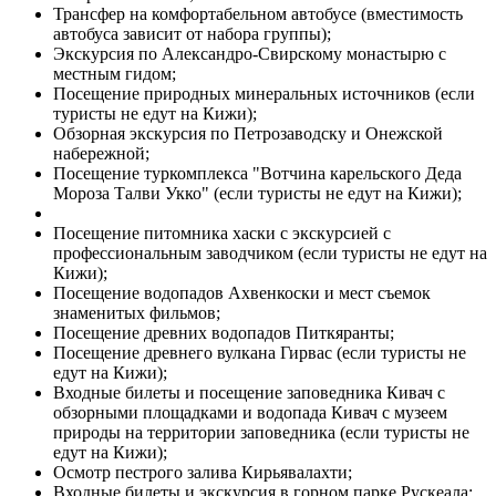
Трансфер на комфортабельном автобусе (вместимость
автобуса зависит от набора группы);
Экскурсия по Александро-Свирскому монастырю с
местным гидом;
Посещение природных минеральных источников (если
туристы не едут на Кижи);
Обзорная экскурсия по Петрозаводску и Онежской
набережной;
Посещение туркомплекса "Вотчина карельского Деда
Мороза Талви Укко" (если туристы не едут на Кижи);
Посещение питомника хаски с экскурсией с
профессиональным заводчиком (если туристы не едут на
Кижи);
Посещение водопадов Ахвенкоски и мест съемок
знаменитых фильмов;
Посещение древних водопадов Питкяранты;
Посещение древнего вулкана Гирвас (если туристы не
едут на Кижи);
Входные билеты и посещение заповедника Кивач с
обзорными площадками и водопада Кивач с музеем
природы на территории заповедника (если туристы не
едут на Кижи);
Осмотр пестрого залива Кирьявалахти;
Входные билеты и экскурсия в горном парке Рускеала;