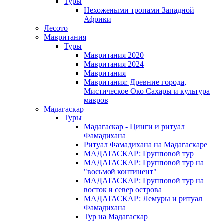
Туры
Нехожеными тропами Западной
Африки
Лесото
Мавритания
Туры
Мавритания 2020
Мавритания 2024
Мавритания
Мавритания: Древние города,
Мистическое Око Сахары и культура
мавров
Мадагаскар
Туры
Мадагаскар - Цинги и ритуал
Фамадихана
Ритуал Фамадихана на Мадагаскаре
МАДАГАСКАР: Групповой тур
МАДАГАСКАР: Групповой тур на
"восьмой континент"
МАДАГАСКАР: Групповой тур на
восток и север острова
МАДАГАСКАР: Лемуры и ритуал
Фамадихана
Тур на Мадагаскар