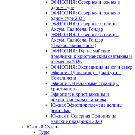
ЭФИОПИЯ: Северная и южная в
одном туре
ЭФИОПИЯ: Северная и южная в
одном туре 2025
ЭФИОПИЯ: Северные столицы:
Аксум, Лалибела, Гондар
ЭФИОПИЯ: Северные столицы:
Аксум, Лалибела, Гондэр
(Православная Пасха)
ЭФИОПИЯ: Тур на майские
праздники к христианским святыням и
племенам 2026
ЭФИОПИЯ: Экспедиция на юг и север
Эфиопия (Данакиль) – Джибути –
Cомалиленд
Эфиопия. Незнакомые страницы
христианства
Эфиопия: к христианским и
дохристианским святыням
Южная Эфиопия: племена долины
реки Омо
Южная и Северная Эфиопия на
майские праздники 2020
Южный Судан
Туры