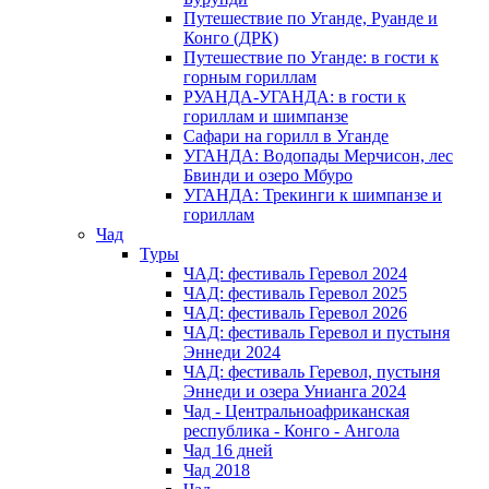
Путешествие по Уганде, Руанде и
Конго (ДРК)
Путешествие по Уганде: в гости к
горным гориллам
РУАНДА-УГАНДА: в гости к
гориллам и шимпанзе
Сафари на горилл в Уганде
УГАНДА: Водопады Мерчисон, лес
Бвинди и озеро Мбуро
УГАНДА: Трекинги к шимпанзе и
гориллам
Чад
Туры
ЧАД: фестиваль Геревол 2024
ЧАД: фестиваль Геревол 2025
ЧАД: фестиваль Геревол 2026
ЧАД: фестиваль Геревол и пустыня
Эннеди 2024
ЧАД: фестиваль Геревол, пустыня
Эннеди и озера Унианга 2024
Чад - Центральноафриканская
республика - Конго - Ангола
Чад 16 дней
Чад 2018