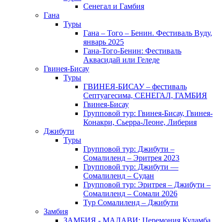
Сенегал и Гамбия
Гана
Туры
Гана – Того – Бенин. Фестиваль Вуду,
январь 2025
Гана-Того-Бенин: Фестиваль
Аквасидай или Геледе
Гвинея-Бисау
Туры
ГВИНЕЯ-БИСАУ – фестиваль
Септуагесима, СЕНЕГАЛ, ГАМБИЯ
Гвинея-Бисау
Групповой тур: Гвинея-Бисау, Гвинея-
Конакри, Сьерра-Леоне, Либерия
Джибути
Туры
Групповой тур: Джибути –
Cомалиленд – Эритрея 2023
Групповой тур: Джибути —
Сомалиленд – Судан
Групповой тур: Эритрея – Джибути –
Сомалиленд – Сомали 2026
Тур Cомалиленд – Джибути
Замбия
ЗАМБИЯ - МАЛАВИ: Церемония Куламба