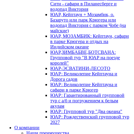
Сити - сафари в Пиланесберге и
водопад Виктория
ЮАР, Кейптаун + Мозамбик, о.
Базаруто или парк Крюгера или
водопад Виктория с парком Чобе (на
майские)
ЮАР, МОЗАМБИК: Кейптаун, сафари
в парке Крюгера и отдых на
Индийском океане
ЮАР,ЗИМБАБВЕ,БОТСВАНА:
Групповой тур "В ЮАР на поезде
королей"
ЮАР-ЭСВАТИНИ-ЛЕСОТО
ЮАР: Великолепие Кейптауна и
Дорога садов
ЮАР: Великолепие Кейптауна и
сафари в парке Крюгер
ЮАР: Гарантированный групповой
тур с а/б и погружением к белым
акулам
ЮАР: Групповой тур "Два океана"
ЮАР: Рождественский групповой тур
2027
О компании
Наши преимущества