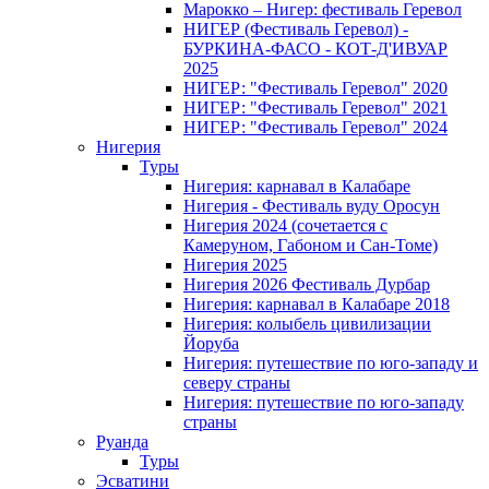
Марокко – Нигер: фестиваль Геревол
НИГЕР (Фестиваль Геревол) -
БУРКИНА-ФАСО - КОТ-Д'ИВУАР
2025
НИГЕР: "Фестиваль Геревол" 2020
НИГЕР: "Фестиваль Геревол" 2021
НИГЕР: "Фестиваль Геревол" 2024
Нигерия
Туры
Нигерия: карнавал в Калабаре
Нигерия - Фестиваль вуду Оросун
Нигерия 2024 (сочетается с
Камеруном, Габоном и Сан-Томе)
Нигерия 2025
Нигерия 2026 Фестиваль Дурбар
Нигерия: карнавал в Калабаре 2018
Нигерия: колыбель цивилизации
Йоруба
Нигерия: путешествие по юго-западу и
северу страны
Нигерия: путешествие по юго-западу
страны
Руанда
Туры
Эсватини