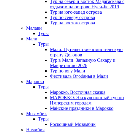
Тур на север и восток Мадагаскара с
отдыхом на острове Нуси-Бе 2019
Тур на юго-запад острова
Тур по северу острова
Тур на восток острова
Малави
Туры
Мали
Туры
Мали: Путешествие в мистическую
страну Догонов
Тур в Мали, Западную Сахару и
Мавританию 2026
Тур по югу Мали
Фестиваль Огобанья в Мали
Марокко
Туры
Марокко. Восточная сказка
МАРОККО: Экскурсионный тур по
Имперским городам
Майские праздники в Марокко
Мозамбик
Туры
Роскошный Мозамбик
Намибия