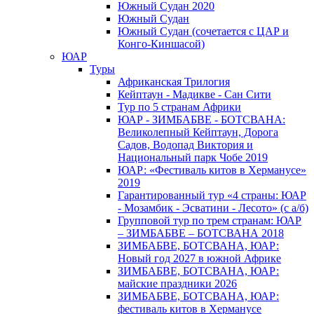
Южный Cудан 2020
Южный Cудан
Южный Судан (сочетается с ЦАР и
Конго-Киншасой)
ЮАР
Туры
Африканская Трилогия
Кейптаун - Мадикве - Сан Сити
Тур по 5 странам Африки
ЮАР - ЗИМБАБВЕ - БОТСВАНА:
Великолепный Кейптаун, Дорога
Садов, Водопад Виктория и
Национальный парк Чобе 2019
ЮАР: «Фестиваль китов в Херманусе»
2019
Гарантированный тур «4 страны: ЮАР
- Мозамбик - Эсватини - Лесото» (с а/б)
Групповой тур по трем странам: ЮАР
– ЗИМБАБВЕ – БОТСВАНА 2018
ЗИМБАБВЕ, БОТСВАНА, ЮАР:
Новый год 2027 в южной Африке
ЗИМБАБВЕ, БОТСВАНА, ЮАР:
майские праздники 2026
ЗИМБАБВЕ, БОТСВАНА, ЮАР:
фестиваль китов в Херманусе