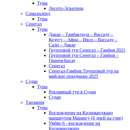
Туры
Лесото-Эсватини
Сомалиленд
Туры
Сенегал
Туры
Дакар – Тамбакунда – Вассаду –
Кедугу – Афиа – Ивол – Вассаду –
Сали – Дакар
Групповой тур Сенегал – Гамбия 2021
Групповой тур Сенегал – Гамбия –
Гвинея-Бисау
Сенегал
Сенегал-Гамбия: Групповой тур на
майские праздники 2025
Судан
Туры
Рекламный тур в Cудан
Cудан
Танзания
Туры
Восхождение на Килиманджаро
маршрутом Марангу (6 дней на горе)
Умбве 6 - восхождение на
Килиманджаро