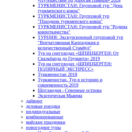
«Путешествие по дорогам Памира» 2024
ТУРКМЕНИСТАН: Групповой тур "День
туркменского ковра"
ТУРКМЕНИСТАН: Групповой тур
"Праздник туркменского ковра"
ТУРКМЕНИСТАН: Групповой тур "Родина
ковроткачества"
ТУРЦИЯ: Экскурсионный групповой тур
"Впечатляющая Каппадокия и
величественный Стамбул"
Тур на снегоходах «ШПИЦБЕРГЕН: От
Свальбарда до Груманта» 2019
Тур на снегоходах «ШПИЦБЕРГЕН:
ПОЛЯРНЫЙ ЭКСПРЕСС»
Туркменистан 2018
Туркменистан. Тур в историю и
современность 2019
Шотландия - Северные острова
Экзотическая Мьянма
дайвинг
деловые поездки
индивидуальные
комбинированные
майские праздники
новогодние туры