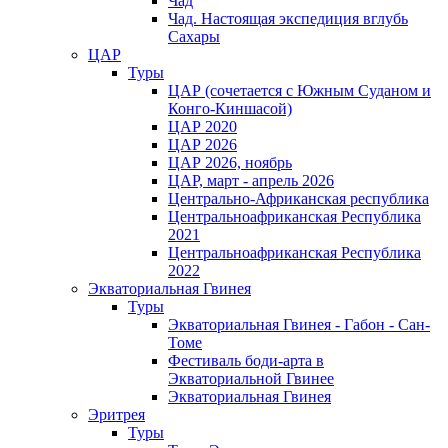
Чад
Чад. Настоящая экспедиция вглубь
Сахары
ЦАР
Туры
ЦАР (сочетается с Южным Суданом и
Конго-Киншасой)
ЦАР 2020
ЦАР 2026
ЦАР 2026, ноябрь
ЦАР, март - апрель 2026
Центрально-Африканская республика
Центральноафриканская Республика
2021
Центральноафриканская Республика
2022
Экваториальная Гвинея
Туры
Экваториальная Гвинея - Габон - Сан-
Томе
Фестиваль боди-арта в
Экваториальной Гвинее
Экваториальная Гвинея
Эритрея
Туры