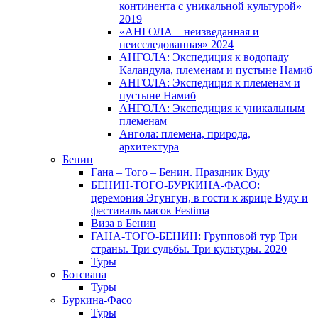
континента с уникальной культурой»
2019
«АНГОЛА – неизведанная и
неисследованная» 2024
АНГОЛА: Экспедиция к водопаду
Каландула, племенам и пустыне Намиб
АНГОЛА: Экспедиция к племенам и
пустыне Намиб
АНГОЛА: Экспедиция к уникальным
племенам
Ангола: племена, природа,
архитектура
Бенин
Гана – Того – Бенин. Праздник Вуду
БЕНИН-ТОГО-БУРКИНА-ФАСО:
церемония Эгунгун, в гости к жрице Вуду и
фестиваль масок Festima
Виза в Бенин
ГАНА-ТОГО-БЕНИН: Групповой тур Три
страны. Три судьбы. Три культуры. 2020
Туры
Ботсвана
Туры
Буркина-Фасо
Туры