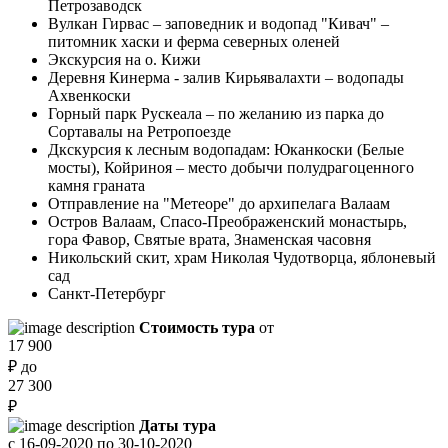
Петрозаводск
Вулкан Гирвас – заповедник и водопад "Кивач" –
питомник хаски и ферма северных оленей
Экскурсия на о. Кижи
Деревня Кинерма - залив Кирьявалахти – водопады
Ахвенкоски
Горный парк Рускеала – по желанию из парка до
Сортавалы на Ретропоезде
Дкскурсия к лесным водопадам: Юканкоски (Белые
мосты), Койриноя – место добычи полудрагоценного
камня граната
Отправление на "Метеоре" до архипелага Валаам
Остров Валаам, Спасо-Преображенский монастырь,
гора Фавор, Святые врата, Знаменская часовня
Никольский скит, храм Николая Чудотворца, яблоневый
сад
Санкт-Петербург
Стоимость тура
от
17 900
₽
до
27 300
₽
Даты тура
с
16-09-2020
по
30-10-2020