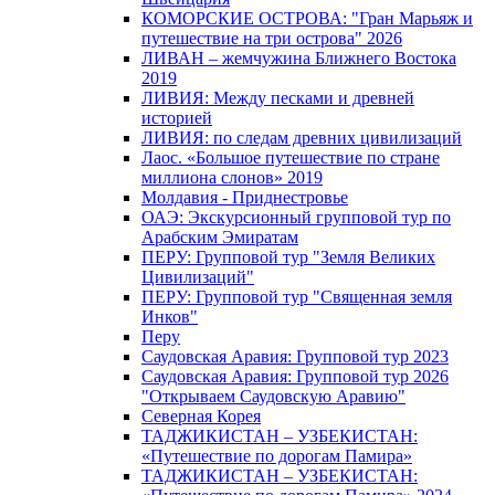
КОМОРСКИЕ ОСТРОВА: "Гран Марьяж и
путешествие на три острова" 2026
ЛИВАН – жемчужина Ближнего Востока
2019
ЛИВИЯ: Между песками и древней
историей
ЛИВИЯ: по следам древних цивилизаций
Лаос. «Большое путешествие по стране
миллиона слонов» 2019
Молдавия - Приднестровье
ОАЭ: Экскурсионный групповой тур по
Арабским Эмиратам
ПЕРУ: Групповой тур "Земля Великих
Цивилизаций"
ПЕРУ: Групповой тур "Священная земля
Инков"
Перу
Саудовская Аравия: Групповой тур 2023
Саудовская Аравия: Групповой тур 2026
"Открываем Саудовскую Аравию"
Северная Корея
ТАДЖИКИСТАН – УЗБЕКИСТАН:
«Путешествие по дорогам Памира»
ТАДЖИКИСТАН – УЗБЕКИСТАН: