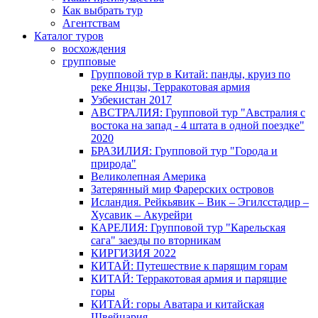
Как выбрать тур
Агентствам
Каталог туров
восхождения
групповые
Групповой тур в Китай: панды, круиз по
реке Янцзы, Терракотовая армия
Узбекистан 2017
АВСТРАЛИЯ: Групповой тур "Австралия с
востока на запад - 4 штата в одной поездке"
2020
БРАЗИЛИЯ: Групповой тур "Города и
природа"
Великолепная Америка
Затерянный мир Фарерских островов
Исландия. Рейкьявик – Вик – Эгилсстадир –
Хусавик – Акурейри
КАРЕЛИЯ: Групповой тур "Карельская
сага" заезды по вторникам
КИРГИЗИЯ 2022
КИТАЙ: Путешествие к парящим горам
КИТАЙ: Терракотовая армия и парящие
горы
КИТАЙ: горы Аватара и китайская
Швейцария