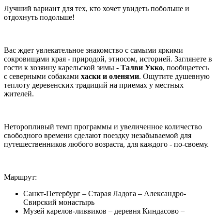
Лучший вариант для тех, кто хочет увидеть побольше и
отдохнуть подольше!
Вас ждет увлекательное знакомство с самыми яркими
сокровищами края - природой, этносом, историей. Заглянете в
гости к хозяину карельской зимы -
Талви Укко
, пообщаетесь
с северными собаками
хаски и оленями
. Ощутите душевную
теплоту деревенских традиций на приемах у местных
жителей.
Неторопливый темп программы и увеличенное количество
свободного времени сделают поездку незабываемой для
путешественников любого возраста, для каждого - по-своему.
Маршрут:
Санкт-Петербург – Старая Ладога – Александро-
Свирский монастырь
Музей карелов-ливвиков – деревня Киндасово –