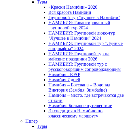
Туры
«Краски Намибии» 2020
Вся красота Намибии
Групповой тур "лучшее в Намибии"
НАМИБИЯ: Гарантированный
групповой тур 2024
НАМИБИЯ: Групповой люкс-тур
"Лучшее в Намибии" 2024
НАМИБИЯ: Групповой тур "Лунные
ландшафты" 2024
НАМИБИЯ: Групповой тур на
майские праздники 2026
НАМИБИЯ: Групповой тур с
русскоговорящим сопровождающим
Намибия - ЮАР
Намибия 7 дней
Намибия – Ботсвана – Водопад
Виктория (Замбия, Зимбабве)
Намибия – место, где встречаются две
стихии
Намибия: Большое путешествие
Экспедиция в Намибию по
классическому маршруту
Нигер
Туры