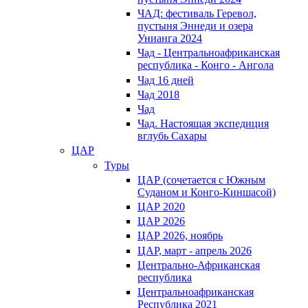
ЧАД: фестиваль Геревол,
пустыня Эннеди и озера
Унианга 2024
Чад - Центральноафриканская
республика - Конго - Ангола
Чад 16 дней
Чад 2018
Чад
Чад. Настоящая экспедиция
вглубь Сахары
ЦАР
Туры
ЦАР (сочетается с Южным
Суданом и Конго-Киншасой)
ЦАР 2020
ЦАР 2026
ЦАР 2026, ноябрь
ЦАР, март - апрель 2026
Центрально-Африканская
республика
Центральноафриканская
Республика 2021