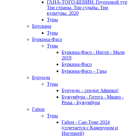
ГАНА-ТОГО-БЕНИН: Групповой тур
Три страны. Три судьбы. Три
культуры. 2020
Туры
Ботсвана
Туры
Буркина-Фасо
Туры
Буркина-Фасо - Нигер - Мали
2019
Буркина-Фасо
Буркина-Фасо – Гана
Бурунди
Туры
Бурунди – сердце Африки!
Бужумбура - Гитега - Мваро -
Реша - Бужумбура
Габон
Туры
Габон - Сан-Томе 2024
(сочетается с Камеруном и
Нигерией)