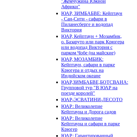
"Жемчужина Южной
Африки"
ЮАР, ЗИМБАБВЕ: Кейптаун
- Сан-Сити - сафари в
Пиланесберге и водопад
Виктория
ЮАР, Кейптаун + Мозамбик,
о. Базаруто или парк Крюгера
или водопад Виктория с
парком Чобе (на майские)
ЮАР, МОЗАМБИК:
Кейптаун, сафари в парке
Крюгера и отдых на
Индийском океане
ЮАР,ЗИМБАБВЕ,БОТСВАНА:
Групповой тур "В ЮАР на
поезде королей"
ЮАР-ЭСВАТИНИ-ЛЕСОТО
ЮАР: Великолепие
Кейптауна и Дорога садов
ЮАР: Великолепие
Кейптауна и сафари в парке
Крюгер
ЮАР: Гарантированный