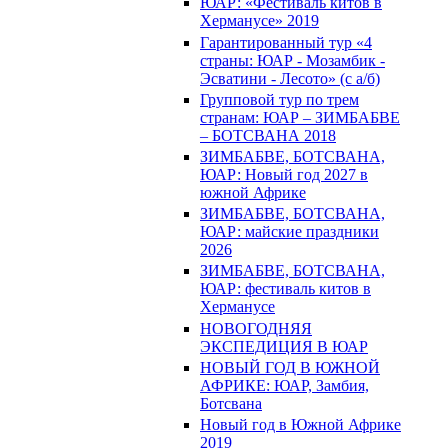
ЮАР: «Фестиваль китов в
Херманусе» 2019
Гарантированный тур «4
страны: ЮАР - Мозамбик -
Эсватини - Лесото» (с а/б)
Групповой тур по трем
странам: ЮАР – ЗИМБАБВЕ
– БОТСВАНА 2018
ЗИМБАБВЕ, БОТСВАНА,
ЮАР: Новый год 2027 в
южной Африке
ЗИМБАБВЕ, БОТСВАНА,
ЮАР: майские праздники
2026
ЗИМБАБВЕ, БОТСВАНА,
ЮАР: фестиваль китов в
Херманусе
НОВОГОДНЯЯ
ЭКСПЕДИЦИЯ В ЮАР
НОВЫЙ ГОД В ЮЖНОЙ
АФРИКЕ: ЮАР, Замбия,
Ботсвана
Новый год в Южной Африке
2019