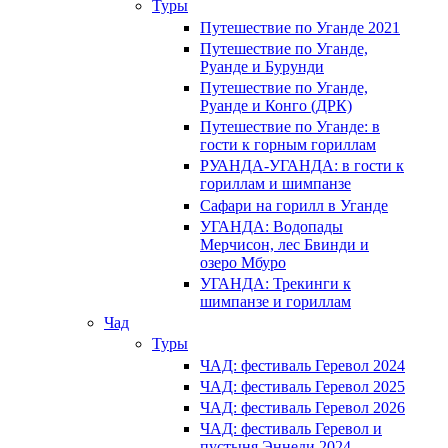
Туры
Путешествие по Уганде 2021
Путешествие по Уганде,
Руанде и Бурунди
Путешествие по Уганде,
Руанде и Конго (ДРК)
Путешествие по Уганде: в
гости к горным гориллам
РУАНДА-УГАНДА: в гости к
гориллам и шимпанзе
Сафари на горилл в Уганде
УГАНДА: Водопады
Мерчисон, лес Бвинди и
озеро Мбуро
УГАНДА: Трекинги к
шимпанзе и гориллам
Чад
Туры
ЧАД: фестиваль Геревол 2024
ЧАД: фестиваль Геревол 2025
ЧАД: фестиваль Геревол 2026
ЧАД: фестиваль Геревол и
пустыня Эннеди 2024