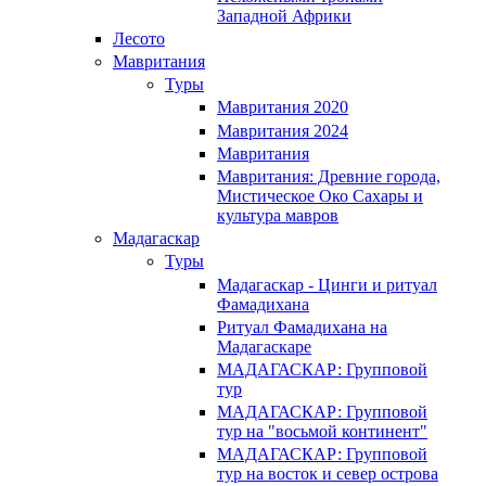
Западной Африки
Лесото
Мавритания
Туры
Мавритания 2020
Мавритания 2024
Мавритания
Мавритания: Древние города,
Мистическое Око Сахары и
культура мавров
Мадагаскар
Туры
Мадагаскар - Цинги и ритуал
Фамадихана
Ритуал Фамадихана на
Мадагаскаре
МАДАГАСКАР: Групповой
тур
МАДАГАСКАР: Групповой
тур на "восьмой континент"
МАДАГАСКАР: Групповой
тур на восток и север острова