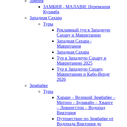
Замбия
ЗАМБИЯ - МАЛАВИ: Церемония
Куламба
Западная Сахара
Туры
Рекламный тур в Западную
Сахару и Мавританию
Западная Сахара -
Мавритания
Западная Сахара
Тур в Западную Сахару и
Мавританию 2025
Тур в Западную Сахару,
Мавританию и Кабо-Верде
2026
Зимбабве
Туры
Хараре – Великий Зимбабве –
Матопо – Булавайо – Хванге
– Ливингстон – Водопад
Виктория
Путешествие по Зимбабве от
Водопада Виктория до