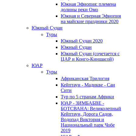
Южная Эфиопия: племена
долины реки Омо
Южная и Северная Эфиопия
на майские праздники 2020
Южный Судан
Туры
Южный Cудан 2020
Южный Cудан
Южный Судан (сочетается с
ЦАР и Конго-Киншасой)
ЮАР
Туры
Африканская Трилогия
Кейптаун - Мадикве - Сан
Сити
Тур по 5 странам Африки
ЮАР - ЗИМБАБВЕ -
БОТСВАНА: Великолепный
Кейптаун, Дорога Садов,
Водопад Виктория и
Национальный парк Чобе
2019