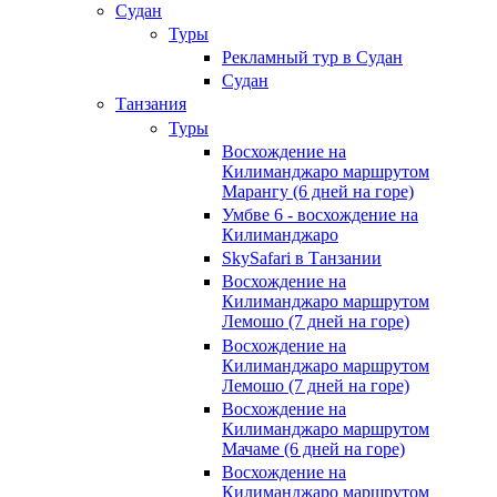
Судан
Туры
Рекламный тур в Cудан
Cудан
Танзания
Туры
Восхождение на
Килиманджаро маршрутом
Марангу (6 дней на горе)
Умбве 6 - восхождение на
Килиманджаро
SkySafari в Танзании
Восхождение на
Килиманджаро маршрутом
Лемошо (7 дней на горе)
Восхождение на
Килиманджаро маршрутом
Лемошо (7 дней на горе)
Восхождение на
Килиманджаро маршрутом
Мачаме (6 дней на горе)
Восхождение на
Килиманджаро маршрутом