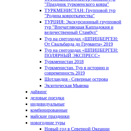
"Праздник туркменского ковра"
ТУРКМЕНИСТАН: Групповой тур
"Родина ковроткачества"
ТУРЦИЯ: Экскурсионный групповой
тур "Впечатляющая Каппадокия и
величественный Стамбул"
Тур на снегоходах «ШПИЦБЕРГЕН:
От Свальбарда до Груманта» 2019
Тур на снегоходах «ШПИЦБЕРГЕН:
ПОЛЯРНЫЙ ЭКСПРЕСС»
Туркменистан 2018
Туркменистан. Тур в историю и
современность 2019
Шотландия - Северные острова
Экзотическая Мьянма
дайвинг
деловые поездки
индивидуальные
комбинированные
майские праздники
новогодние туры
Новый год в Северной Океании