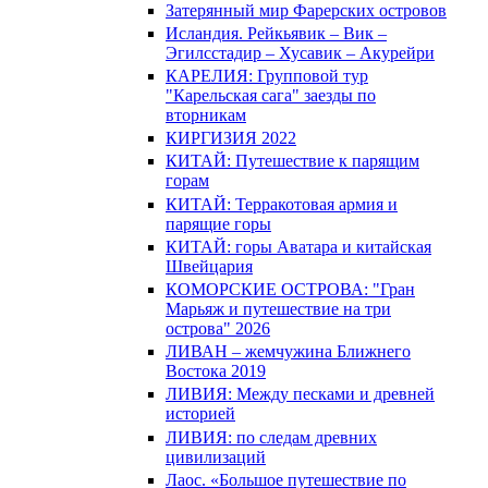
Затерянный мир Фарерских островов
Исландия. Рейкьявик – Вик –
Эгилсстадир – Хусавик – Акурейри
КАРЕЛИЯ: Групповой тур
"Карельская сага" заезды по
вторникам
КИРГИЗИЯ 2022
КИТАЙ: Путешествие к парящим
горам
КИТАЙ: Терракотовая армия и
парящие горы
КИТАЙ: горы Аватара и китайская
Швейцария
КОМОРСКИЕ ОСТРОВА: "Гран
Марьяж и путешествие на три
острова" 2026
ЛИВАН – жемчужина Ближнего
Востока 2019
ЛИВИЯ: Между песками и древней
историей
ЛИВИЯ: по следам древних
цивилизаций
Лаос. «Большое путешествие по