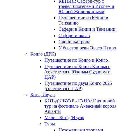
КЕНИЯ: Сафари-тур с
тревел-блогерами Игорем и
Юлией Живичкиными
Путешествие из Кении в
Танзанию
Сафари в Кении и Танзании
Сафари и океан
Слоновья тропа
У берегов реки Эвасо Нгиро
Конго (ДРК)
Путешествие по Конго и Конго
Путешествие по Конго-Киншасе
(сочетается с Южным Суданом и
ЦАР)
Путешествие по двум Конго 2025
(сочетается с ЦАР)
Кот-д'Ивуар
КОТ-д’ИВУАР - ГАНА: Групповой
тур на фестиваль Аквасидай короля
Ашанти
Мали - Кот-д’Ивуар
Туры
Нехожеными тропами