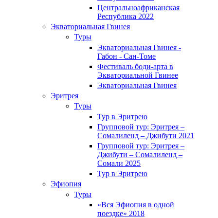
Центральноафриканская
Республика 2022
Экваториальная Гвинея
Туры
Экваториальная Гвинея -
Габон - Сан-Томе
Фестиваль боди-арта в
Экваториальной Гвинее
Экваториальная Гвинея
Эритрея
Туры
Тур в Эритрею
Групповой тур: Эритрея –
Cомалиленд – Джибути 2021
Групповой тур: Эритрея –
Джибути – Сомалиленд –
Сомали 2025
Тур в Эритрею
Эфиопия
Туры
«Вся Эфиопия в одной
поездке» 2018