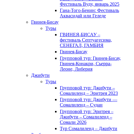
Фестиваль Вуду, январь 2025
Гана-Того-Бенин: Фестиваль
Аквасидай или Геледе
Гвинея-Бисау
Туры
ГВИНЕЯ-БИСАУ –
фестиваль Септуагесима,
СЕНЕГАЛ, ГАМБИЯ
Гвинея-Бисау
Групповой тур: Гвинея-Бисау,
Гвинея-Конакри, Сьерра-
Леоне, Либерия
Джибути
Туры
Групповой тур: Джибути –
Cомалиленд – Эритрея 2023
Групповой тур: Джибути —
Сомалиленд – Судан
Групповой тур: Эритрея –
Джибути – Сомалиленд –
Сомали 2026
Тур Cомалиленд – Джибути