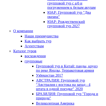
групповой тур с а/б и
погружением к белым акулам
ЮАР: Групповой тур "Два
океана"
ЮАР: Рождественский
групповой тур 2027
О компании
Наши преимущества
Как выбрать тур
Агентствам
Каталог туров
восхождения
групповые
Групповой тур в Китай: панды, круиз
по реке Янцзы, Терракотовая армия
Узбекистан 2017
АВСТРАЛИЯ: Групповой тур
"Австралия с востока на запад - 4
штата в одной поездке" 2020
БРАЗИЛИЯ: Групповой тур "Города и
природа"
Великолепная Америка