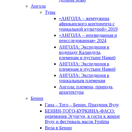
Ангола
Туры
«АНГОЛА – жемчужина
африканского континента с
уникальной культурой» 2019
«АНГОЛА – неизведанная и
неисследованная» 2024
АНГОЛА: Экспедиция к
водопаду Каландула,
племенам и пустыне Намиб
АНГОЛА: Экспедиция к
племенам и пустыне Намиб
АНГОЛА: Экспедиция к
уникальным племенам
Ангола: племена, природа,
архитектура
Бенин
Гана – Того – Бенин. Праздник Вуду
БЕНИН-ТОГО-БУРКИНА-ФАСО:
церемония Эгунгун, в гости к жрице
Вуду и фестиваль масок Festima
Виза в Бенин