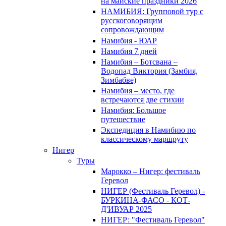
на майские праздники 2026
НАМИБИЯ: Групповой тур с
русскоговорящим
сопровождающим
Намибия - ЮАР
Намибия 7 дней
Намибия – Ботсвана –
Водопад Виктория (Замбия,
Зимбабве)
Намибия – место, где
встречаются две стихии
Намибия: Большое
путешествие
Экспедиция в Намибию по
классическому маршруту
Нигер
Туры
Марокко – Нигер: фестиваль
Геревол
НИГЕР (Фестиваль Геревол) -
БУРКИНА-ФАСО - КОТ-
Д'ИВУАР 2025
НИГЕР: "Фестиваль Геревол"