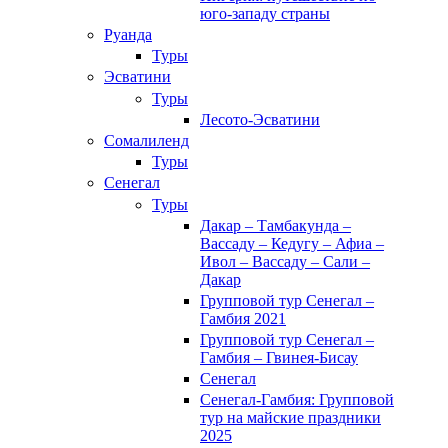
юго-западу страны
Руанда
Туры
Эсватини
Туры
Лесото-Эсватини
Сомалиленд
Туры
Сенегал
Туры
Дакар – Тамбакунда –
Вассаду – Кедугу – Афиа –
Ивол – Вассаду – Сали –
Дакар
Групповой тур Сенегал –
Гамбия 2021
Групповой тур Сенегал –
Гамбия – Гвинея-Бисау
Сенегал
Сенегал-Гамбия: Групповой
тур на майские праздники
2025