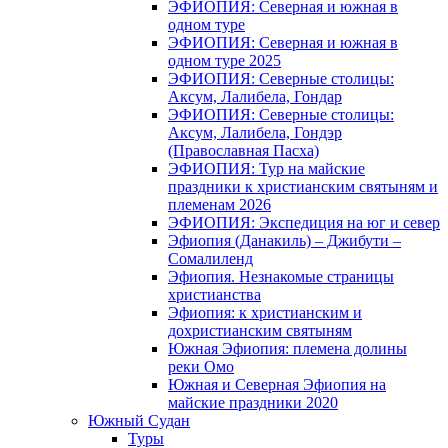
ЭФИОПИЯ: Северная и южная в
одном туре
ЭФИОПИЯ: Северная и южная в
одном туре 2025
ЭФИОПИЯ: Северные столицы:
Аксум, Лалибела, Гондар
ЭФИОПИЯ: Северные столицы:
Аксум, Лалибела, Гондэр
(Православная Пасха)
ЭФИОПИЯ: Тур на майские
праздники к христианским святыням и
племенам 2026
ЭФИОПИЯ: Экспедиция на юг и север
Эфиопия (Данакиль) – Джибути –
Cомалиленд
Эфиопия. Незнакомые страницы
христианства
Эфиопия: к христианским и
дохристианским святыням
Южная Эфиопия: племена долины
реки Омо
Южная и Северная Эфиопия на
майские праздники 2020
Южный Судан
Туры