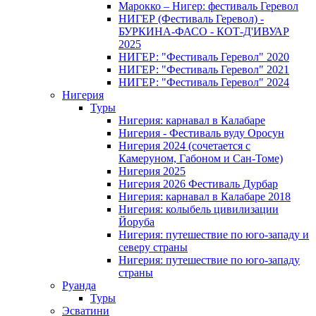
Марокко – Нигер: фестиваль Геревол
НИГЕР (Фестиваль Геревол) -
БУРКИНА-ФАСО - КОТ-Д'ИВУАР
2025
НИГЕР: "Фестиваль Геревол" 2020
НИГЕР: "Фестиваль Геревол" 2021
НИГЕР: "Фестиваль Геревол" 2024
Нигерия
Туры
Нигерия: карнавал в Калабаре
Нигерия - Фестиваль вуду Оросун
Нигерия 2024 (сочетается с
Камеруном, Габоном и Сан-Томе)
Нигерия 2025
Нигерия 2026 Фестиваль Дурбар
Нигерия: карнавал в Калабаре 2018
Нигерия: колыбель цивилизации
Йоруба
Нигерия: путешествие по юго-западу и
северу страны
Нигерия: путешествие по юго-западу
страны
Руанда
Туры
Эсватини