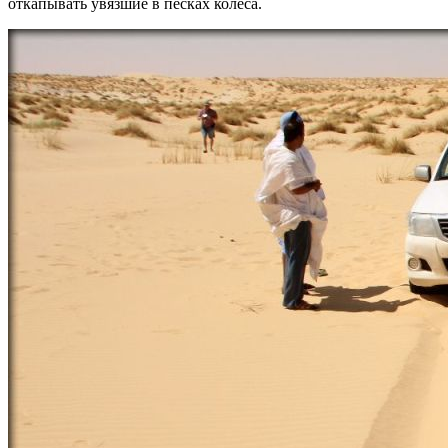
откапывать увязшие в песках колёса.