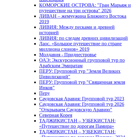
КОМОРСКИЕ ОСТРОВА: "Гран Марьяж и
путешествие на три острова" 2026
ЛИВАН – жемчужина Ближнего Востока
2019
ЛИВИЯ: Между песками и древней
историей
ЛИВИЯ: по следам древних цивилизаций
Лаос. «Большое путешествие по стране
миллиона слонов» 2019
Молдавия - Приднестровье
ОАЭ: Экскурсионный групповой тур по
Арабским Эмиратам
ПЕРУ: Групповой тур "Земля Великих
Цивилизаций"
ПЕРУ: Групповой тур "Священная земля
Инков"
Перу
Саудовская Аравия: Групповой тур 2023
Саудовская Аравия: Групповой тур 2026
"Открываем Саудовскую Аравию"
Северная Корея
ТАДЖИКИСТАН – УЗБЕКИСТАН:
«Путешествие по дорогам Памира»
ТАДЖИКИСТАН – УЗБЕКИСТАН: