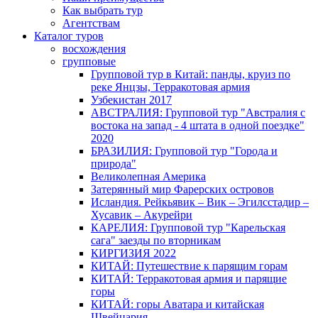
Как выбрать тур
Агентствам
Каталог туров
восхождения
групповые
Групповой тур в Китай: панды, круиз по
реке Янцзы, Терракотовая армия
Узбекистан 2017
АВСТРАЛИЯ: Групповой тур "Австралия с
востока на запад - 4 штата в одной поездке"
2020
БРАЗИЛИЯ: Групповой тур "Города и
природа"
Великолепная Америка
Затерянный мир Фарерских островов
Исландия. Рейкьявик – Вик – Эгилсстадир –
Хусавик – Акурейри
КАРЕЛИЯ: Групповой тур "Карельская
сага" заезды по вторникам
КИРГИЗИЯ 2022
КИТАЙ: Путешествие к парящим горам
КИТАЙ: Терракотовая армия и парящие
горы
КИТАЙ: горы Аватара и китайская
Швейцария