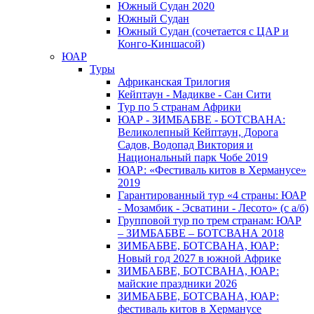
Южный Cудан 2020
Южный Cудан
Южный Судан (сочетается с ЦАР и
Конго-Киншасой)
ЮАР
Туры
Африканская Трилогия
Кейптаун - Мадикве - Сан Сити
Тур по 5 странам Африки
ЮАР - ЗИМБАБВЕ - БОТСВАНА:
Великолепный Кейптаун, Дорога
Садов, Водопад Виктория и
Национальный парк Чобе 2019
ЮАР: «Фестиваль китов в Херманусе»
2019
Гарантированный тур «4 страны: ЮАР
- Мозамбик - Эсватини - Лесото» (с а/б)
Групповой тур по трем странам: ЮАР
– ЗИМБАБВЕ – БОТСВАНА 2018
ЗИМБАБВЕ, БОТСВАНА, ЮАР:
Новый год 2027 в южной Африке
ЗИМБАБВЕ, БОТСВАНА, ЮАР:
майские праздники 2026
ЗИМБАБВЕ, БОТСВАНА, ЮАР:
фестиваль китов в Херманусе