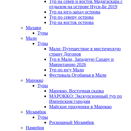
Тур на север и восток Мадагаскара с
отдыхом на острове Нуси-Бе 2019
Тур на юго-запад острова
Тур по северу острова
Тур на восток острова
Малави
Туры
Мали
Туры
Мали: Путешествие в мистическую
страну Догонов
Тур в Мали, Западную Сахару и
Мавританию 2026
Тур по югу Мали
Фестиваль Огобанья в Мали
Марокко
Туры
Марокко. Восточная сказка
МАРОККО: Экскурсионный тур по
Имперским городам
Майские праздники в Марокко
Мозамбик
Туры
Роскошный Мозамбик
Намибия