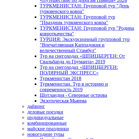
«Путешествие по дорогам Памира» 2024
ТУРКМЕНИСТАН: Групповой тур "День
туркменского ковра"
ТУРКМЕНИСТАН: Групповой тур
"Праздник туркменского ковра"
ТУРКМЕНИСТАН: Групповой тур "Родина
ковроткачества"
ТУРЦИЯ: Экскурсионный групповой тур
"Впечатляющая Каппадокия и
величественный Стамбул"
Тур на снегоходах «ШПИЦБЕРГЕН: От
Свальбарда до Груманта» 2019
Тур на снегоходах «ШПИЦБЕРГЕН:
ПОЛЯРНЫЙ ЭКСПРЕСС»
Туркменистан 2018
Туркменистан. Тур в историю и
современность 2019
Шотландия - Северные острова
Экзотическая Мьянма
дайвинг
деловые поездки
индивидуальные
комбинированные
майские праздники
новогодние туры