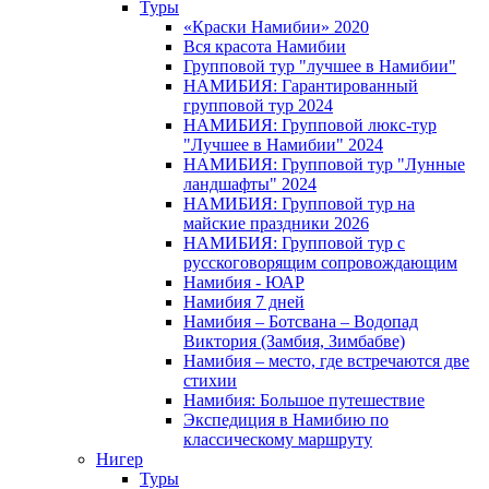
Туры
«Краски Намибии» 2020
Вся красота Намибии
Групповой тур "лучшее в Намибии"
НАМИБИЯ: Гарантированный
групповой тур 2024
НАМИБИЯ: Групповой люкс-тур
"Лучшее в Намибии" 2024
НАМИБИЯ: Групповой тур "Лунные
ландшафты" 2024
НАМИБИЯ: Групповой тур на
майские праздники 2026
НАМИБИЯ: Групповой тур с
русскоговорящим сопровождающим
Намибия - ЮАР
Намибия 7 дней
Намибия – Ботсвана – Водопад
Виктория (Замбия, Зимбабве)
Намибия – место, где встречаются две
стихии
Намибия: Большое путешествие
Экспедиция в Намибию по
классическому маршруту
Нигер
Туры