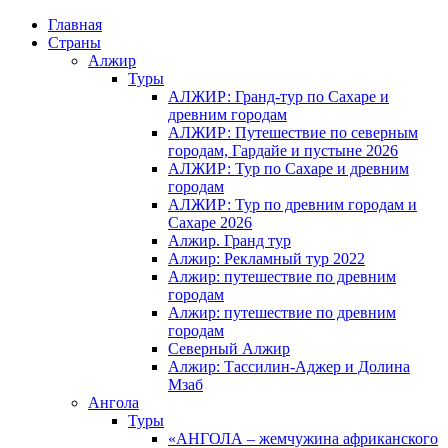
Главная
Страны
Алжир
Туры
АЛЖИР: Гранд-тур по Сахаре и
древним городам
АЛЖИР: Путешествие по северным
городам, Гардайе и пустыне 2026
АЛЖИР: Тур по Сахаре и древним
городам
АЛЖИР: Тур по древним городам и
Сахаре 2026
Алжир. Гранд тур
Алжир: Рекламный тур 2022
Алжир: путешествие по древним
городам
Алжир: путешествие по древним
городам
Северный Алжир
Алжир: Тассилин-Аджер и Долина
Мзаб
Ангола
Туры
«АНГОЛА – жемчужина африканского