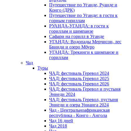
Путешествие по Уганде, Руанде и
Конго (ДРК)
Путешествие по Уганде: в гости к
горным гориллам
РУАНДА-УГАНДА: в гости к
гориллам и шимпанзе
Сафари на горилл в Уганде
УГАНДА: Водопады Мерчисон, лес
Бвинди и озеро Мбуро
УГАНДА: Трекинги к шимпанзе и
гориллам
Чад
Туры
ЧАД: фестиваль Геревол 2024
ЧАД: фестиваль Геревол 2025
ЧАД: фестиваль Геревол 2026
ЧАД: фестиваль Геревол и пустыня
Эннеди 2024
ЧАД: фестиваль Геревол, пустыня
Эннеди и озера Унианга 2024
Чад - Центральноафриканская
республика - Конго - Ангола
Чад 16 дней
Чад 2018