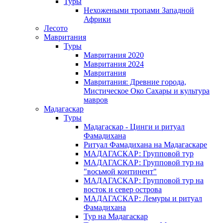
Туры
Нехожеными тропами Западной
Африки
Лесото
Мавритания
Туры
Мавритания 2020
Мавритания 2024
Мавритания
Мавритания: Древние города,
Мистическое Око Сахары и культура
мавров
Мадагаскар
Туры
Мадагаскар - Цинги и ритуал
Фамадихана
Ритуал Фамадихана на Мадагаскаре
МАДАГАСКАР: Групповой тур
МАДАГАСКАР: Групповой тур на
"восьмой континент"
МАДАГАСКАР: Групповой тур на
восток и север острова
МАДАГАСКАР: Лемуры и ритуал
Фамадихана
Тур на Мадагаскар