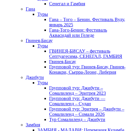
Сенегал и Гамбия
Гана
Туры
Гана – Того – Бенин. Фестиваль Вуду,
январь 2025
Гана-Того-Бенин: Фестиваль
Аквасидай или Геледе
Гвинея-Бисау
Туры
ГВИНЕЯ-БИСАУ – фестиваль
Септуагесима, СЕНЕГАЛ, ГАМБИЯ
Гвинея-Бисау
Групповой тур: Гвинея-Бисау, Гвинея-
Конакри, Сьерра-Леоне, Либерия
Джибути
Туры
Групповой тур: Джибути –
Cомалиленд – Эритрея 2023
Групповой тур: Джибути —
Сомалиленд – Судан
Групповой тур: Эритрея – Джибути –
Сомалиленд – Сомали 2026
Тур Cомалиленд – Джибути
Замбия
ЗАМБИЯ - МАЛАВИ: Церемония Куламба