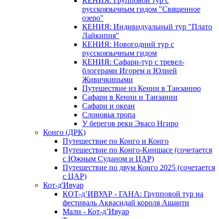
КЕНИЯ: Групповой тур с
русскоязычным гидом "Священное
озеро"
КЕНИЯ: Индивидуальный тур "Плато
Лайкипия"
КЕНИЯ: Новогодний тур с
русскоязычным гидом
КЕНИЯ: Сафари-тур с тревел-
блогерами Игорем и Юлией
Живичкиными
Путешествие из Кении в Танзанию
Сафари в Кении и Танзании
Сафари и океан
Слоновья тропа
У берегов реки Эвасо Нгиро
Конго (ДРК)
Путешествие по Конго и Конго
Путешествие по Конго-Киншасе (сочетается
с Южным Суданом и ЦАР)
Путешествие по двум Конго 2025 (сочетается
с ЦАР)
Кот-д'Ивуар
КОТ-д’ИВУАР - ГАНА: Групповой тур на
фестиваль Аквасидай короля Ашанти
Мали - Кот-д’Ивуар