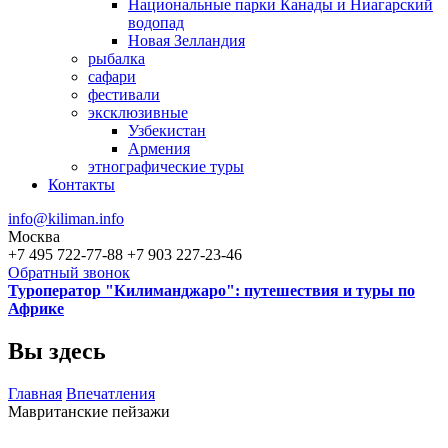
Национальные парки Канады и Ниагарский
водопад
Новая Зелландия
рыбалка
сафари
фестивали
эксклюзивные
Узбекистан
Армения
этнографические туры
Контакты
info@kiliman.info
Москва
+7 495 722-77-88
+7 903 227-23-46
Обратный звонок
Туроператор "Килиманджаро": путешествия и туры по
Африке
Вы здесь
Главная
Впечатления
Мавританские пейзажи