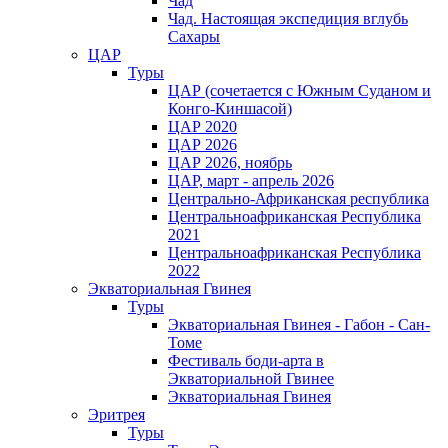
Чад
Чад. Настоящая экспедиция вглубь
Сахары
ЦАР
Туры
ЦАР (сочетается с Южным Суданом и
Конго-Киншасой)
ЦАР 2020
ЦАР 2026
ЦАР 2026, ноябрь
ЦАР, март - апрель 2026
Центрально-Африканская республика
Центральноафриканская Республика
2021
Центральноафриканская Республика
2022
Экваториальная Гвинея
Туры
Экваториальная Гвинея - Габон - Сан-
Томе
Фестиваль боди-арта в
Экваториальной Гвинее
Экваториальная Гвинея
Эритрея
Туры