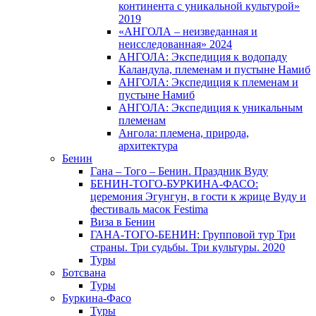
континента с уникальной культурой»
2019
«АНГОЛА – неизведанная и
неисследованная» 2024
АНГОЛА: Экспедиция к водопаду
Каландула, племенам и пустыне Намиб
АНГОЛА: Экспедиция к племенам и
пустыне Намиб
АНГОЛА: Экспедиция к уникальным
племенам
Ангола: племена, природа,
архитектура
Бенин
Гана – Того – Бенин. Праздник Вуду
БЕНИН-ТОГО-БУРКИНА-ФАСО:
церемония Эгунгун, в гости к жрице Вуду и
фестиваль масок Festima
Виза в Бенин
ГАНА-ТОГО-БЕНИН: Групповой тур Три
страны. Три судьбы. Три культуры. 2020
Туры
Ботсвана
Туры
Буркина-Фасо
Туры