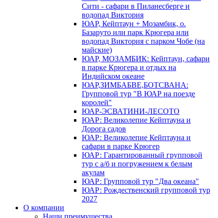
Сити - сафари в Пиланесберге и
водопад Виктория
ЮАР, Кейптаун + Мозамбик, о.
Базаруто или парк Крюгера или
водопад Виктория с парком Чобе (на
майские)
ЮАР, МОЗАМБИК: Кейптаун, сафари
в парке Крюгера и отдых на
Индийском океане
ЮАР,ЗИМБАБВЕ,БОТСВАНА:
Групповой тур "В ЮАР на поезде
королей"
ЮАР-ЭСВАТИНИ-ЛЕСОТО
ЮАР: Великолепие Кейптауна и
Дорога садов
ЮАР: Великолепие Кейптауна и
сафари в парке Крюгер
ЮАР: Гарантированный групповой
тур с а/б и погружением к белым
акулам
ЮАР: Групповой тур "Два океана"
ЮАР: Рождественский групповой тур
2027
О компании
Наши преимущества