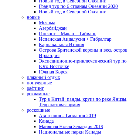
Новый год в Северной Океании
Гранд тур по 6 странам Океании 2020
Новый год в Северной Океании
новые
Мьянма
Азербайджан
Гонконг – Макао – Тайвань
Испанская Андалусия + Гибралтар
Карнавальная Италия
Острова Британской короны и весь остров
Ирландия
Экспедиционно-приключенческий тур по
Юго-Восточке
Южная Корея
пляжный отдых
популярные
рафтинг
рекламные
Тур в Китай: панды, круиз по реке Янцзы,
Терракотовая армия
роскошные
Австралия - Тасмания 2019
Канада
Манящая Новая Зеландия 2019
Национальные парки Канады