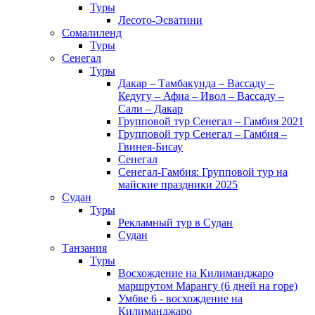
Туры
Лесото-Эсватини
Сомалиленд
Туры
Сенегал
Туры
Дакар – Тамбакунда – Вассаду –
Кедугу – Афиа – Ивол – Вассаду –
Сали – Дакар
Групповой тур Сенегал – Гамбия 2021
Групповой тур Сенегал – Гамбия –
Гвинея-Бисау
Сенегал
Сенегал-Гамбия: Групповой тур на
майские праздники 2025
Судан
Туры
Рекламный тур в Cудан
Cудан
Танзания
Туры
Восхождение на Килиманджаро
маршрутом Марангу (6 дней на горе)
Умбве 6 - восхождение на
Килиманджаро