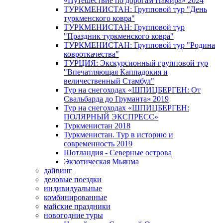
«Путешествие по дорогам Памира» 2024
ТУРКМЕНИСТАН: Групповой тур "День
туркменского ковра"
ТУРКМЕНИСТАН: Групповой тур
"Праздник туркменского ковра"
ТУРКМЕНИСТАН: Групповой тур "Родина
ковроткачества"
ТУРЦИЯ: Экскурсионный групповой тур
"Впечатляющая Каппадокия и
величественный Стамбул"
Тур на снегоходах «ШПИЦБЕРГЕН: От
Свальбарда до Груманта» 2019
Тур на снегоходах «ШПИЦБЕРГЕН:
ПОЛЯРНЫЙ ЭКСПРЕСС»
Туркменистан 2018
Туркменистан. Тур в историю и
современность 2019
Шотландия - Северные острова
Экзотическая Мьянма
дайвинг
деловые поездки
индивидуальные
комбинированные
майские праздники
новогодние туры