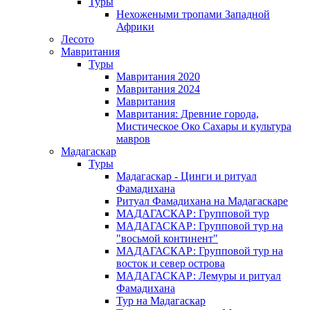
Туры
Нехожеными тропами Западной
Африки
Лесото
Мавритания
Туры
Мавритания 2020
Мавритания 2024
Мавритания
Мавритания: Древние города,
Мистическое Око Сахары и культура
мавров
Мадагаскар
Туры
Мадагаскар - Цинги и ритуал
Фамадихана
Ритуал Фамадихана на Мадагаскаре
МАДАГАСКАР: Групповой тур
МАДАГАСКАР: Групповой тур на
"восьмой континент"
МАДАГАСКАР: Групповой тур на
восток и север острова
МАДАГАСКАР: Лемуры и ритуал
Фамадихана
Тур на Мадагаскар