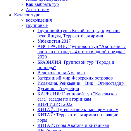
Как выбрать тур
Агентствам
Каталог туров
восхождения
групповые
Групповой тур в Китай: панды, круиз по
реке Янцзы, Терракотовая армия
Узбекистан 2017
АВСТРАЛИЯ: Групповой тур "Австралия с
востока на запад - 4 штата в одной поездке"
2020
БРАЗИЛИЯ: Групповой тур "Города и
природа"
Великолепная Америка
Затерянный мир Фарерских островов
Исландия. Рейкьявик – Вик – Эгилсстадир –
Хусавик – Акурейри
КАРЕЛИЯ: Групповой тур "Карельская
сага" заезды по вторникам
КИРГИЗИЯ 2022
КИТАЙ: Путешествие к парящим горам
КИТАЙ: Терракотовая армия и парящие
горы
КИТАЙ: горы Аватара и китайская
Швейцария