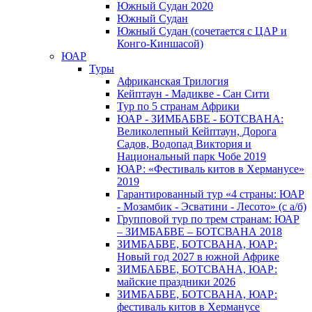
Южный Cудан 2020
Южный Cудан
Южный Судан (сочетается с ЦАР и
Конго-Киншасой)
ЮАР
Туры
Африканская Трилогия
Кейптаун - Мадикве - Сан Сити
Тур по 5 странам Африки
ЮАР - ЗИМБАБВЕ - БОТСВАНА:
Великолепный Кейптаун, Дорога
Садов, Водопад Виктория и
Национальный парк Чобе 2019
ЮАР: «Фестиваль китов в Херманусе»
2019
Гарантированный тур «4 страны: ЮАР
- Мозамбик - Эсватини - Лесото» (с а/б)
Групповой тур по трем странам: ЮАР
– ЗИМБАБВЕ – БОТСВАНА 2018
ЗИМБАБВЕ, БОТСВАНА, ЮАР:
Новый год 2027 в южной Африке
ЗИМБАБВЕ, БОТСВАНА, ЮАР:
майские праздники 2026
ЗИМБАБВЕ, БОТСВАНА, ЮАР:
фестиваль китов в Херманусе