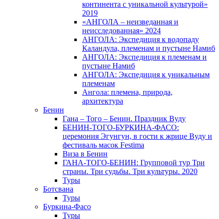
континента с уникальной культурой»
2019
«АНГОЛА – неизведанная и
неисследованная» 2024
АНГОЛА: Экспедиция к водопаду
Каландула, племенам и пустыне Намиб
АНГОЛА: Экспедиция к племенам и
пустыне Намиб
АНГОЛА: Экспедиция к уникальным
племенам
Ангола: племена, природа,
архитектура
Бенин
Гана – Того – Бенин. Праздник Вуду
БЕНИН-ТОГО-БУРКИНА-ФАСО:
церемония Эгунгун, в гости к жрице Вуду и
фестиваль масок Festima
Виза в Бенин
ГАНА-ТОГО-БЕНИН: Групповой тур Три
страны. Три судьбы. Три культуры. 2020
Туры
Ботсвана
Туры
Буркина-Фасо
Туры