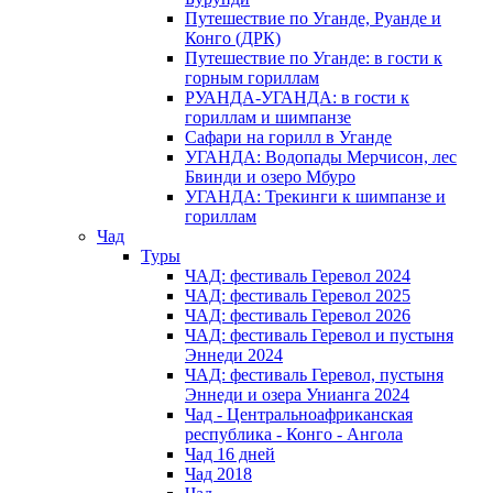
Путешествие по Уганде, Руанде и
Конго (ДРК)
Путешествие по Уганде: в гости к
горным гориллам
РУАНДА-УГАНДА: в гости к
гориллам и шимпанзе
Сафари на горилл в Уганде
УГАНДА: Водопады Мерчисон, лес
Бвинди и озеро Мбуро
УГАНДА: Трекинги к шимпанзе и
гориллам
Чад
Туры
ЧАД: фестиваль Геревол 2024
ЧАД: фестиваль Геревол 2025
ЧАД: фестиваль Геревол 2026
ЧАД: фестиваль Геревол и пустыня
Эннеди 2024
ЧАД: фестиваль Геревол, пустыня
Эннеди и озера Унианга 2024
Чад - Центральноафриканская
республика - Конго - Ангола
Чад 16 дней
Чад 2018