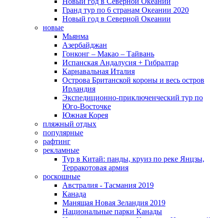
Новый год в Северной Океании
Гранд тур по 6 странам Океании 2020
Новый год в Северной Океании
новые
Мьянма
Азербайджан
Гонконг – Макао – Тайвань
Испанская Андалусия + Гибралтар
Карнавальная Италия
Острова Британской короны и весь остров
Ирландия
Экспедиционно-приключенческий тур по
Юго-Восточке
Южная Корея
пляжный отдых
популярные
рафтинг
рекламные
Тур в Китай: панды, круиз по реке Янцзы,
Терракотовая армия
роскошные
Австралия - Тасмания 2019
Канада
Манящая Новая Зеландия 2019
Национальные парки Канады