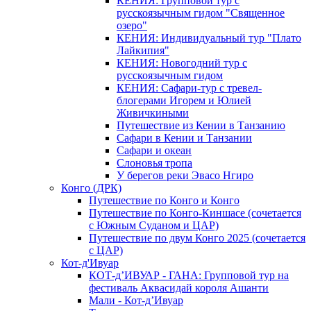
КЕНИЯ: Групповой тур с
русскоязычным гидом "Священное
озеро"
КЕНИЯ: Индивидуальный тур "Плато
Лайкипия"
КЕНИЯ: Новогодний тур с
русскоязычным гидом
КЕНИЯ: Сафари-тур с тревел-
блогерами Игорем и Юлией
Живичкиными
Путешествие из Кении в Танзанию
Сафари в Кении и Танзании
Сафари и океан
Слоновья тропа
У берегов реки Эвасо Нгиро
Конго (ДРК)
Путешествие по Конго и Конго
Путешествие по Конго-Киншасе (сочетается
с Южным Суданом и ЦАР)
Путешествие по двум Конго 2025 (сочетается
с ЦАР)
Кот-д'Ивуар
КОТ-д’ИВУАР - ГАНА: Групповой тур на
фестиваль Аквасидай короля Ашанти
Мали - Кот-д’Ивуар