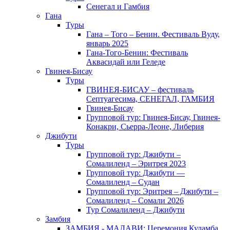
Сенегал и Гамбия
Гана
Туры
Гана – Того – Бенин. Фестиваль Вуду,
январь 2025
Гана-Того-Бенин: Фестиваль
Аквасидай или Геледе
Гвинея-Бисау
Туры
ГВИНЕЯ-БИСАУ – фестиваль
Септуагесима, СЕНЕГАЛ, ГАМБИЯ
Гвинея-Бисау
Групповой тур: Гвинея-Бисау, Гвинея-
Конакри, Сьерра-Леоне, Либерия
Джибути
Туры
Групповой тур: Джибути –
Cомалиленд – Эритрея 2023
Групповой тур: Джибути —
Сомалиленд – Судан
Групповой тур: Эритрея – Джибути –
Сомалиленд – Сомали 2026
Тур Cомалиленд – Джибути
Замбия
ЗАМБИЯ - МАЛАВИ: Церемония Куламба