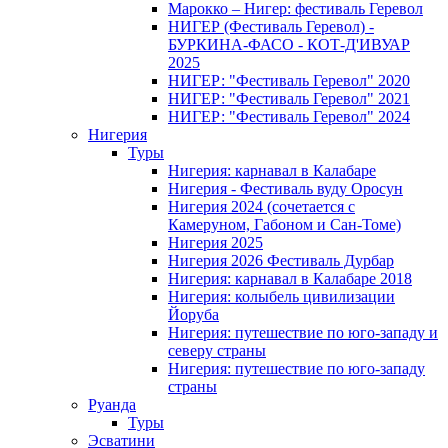
Марокко – Нигер: фестиваль Геревол
НИГЕР (Фестиваль Геревол) -
БУРКИНА-ФАСО - КОТ-Д'ИВУАР
2025
НИГЕР: "Фестиваль Геревол" 2020
НИГЕР: "Фестиваль Геревол" 2021
НИГЕР: "Фестиваль Геревол" 2024
Нигерия
Туры
Нигерия: карнавал в Калабаре
Нигерия - Фестиваль вуду Оросун
Нигерия 2024 (сочетается с
Камеруном, Габоном и Сан-Томе)
Нигерия 2025
Нигерия 2026 Фестиваль Дурбар
Нигерия: карнавал в Калабаре 2018
Нигерия: колыбель цивилизации
Йоруба
Нигерия: путешествие по юго-западу и
северу страны
Нигерия: путешествие по юго-западу
страны
Руанда
Туры
Эсватини