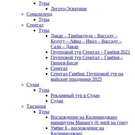
Туры
Лесото-Эсватини
Сомалиленд
Туры
Сенегал
Туры
Дакар – Тамбакунда – Вассаду –
Кедугу – Афиа – Ивол – Вассаду –
Сали – Дакар
Групповой тур Сенегал – Гамбия 2021
Групповой тур Сенегал – Гамбия –
Гвинея-Бисау
Сенегал
Сенегал-Гамбия: Групповой тур на
майские праздники 2025
Судан
Туры
Рекламный тур в Cудан
Cудан
Танзания
Туры
Восхождение на Килиманджаро
маршрутом Марангу (6 дней на горе)
Умбве 6 - восхождение на
Килиманджаро