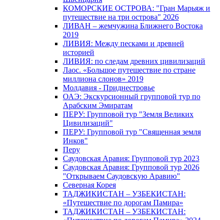
КОМОРСКИЕ ОСТРОВА: "Гран Марьяж и
путешествие на три острова" 2026
ЛИВАН – жемчужина Ближнего Востока
2019
ЛИВИЯ: Между песками и древней
историей
ЛИВИЯ: по следам древних цивилизаций
Лаос. «Большое путешествие по стране
миллиона слонов» 2019
Молдавия - Приднестровье
ОАЭ: Экскурсионный групповой тур по
Арабским Эмиратам
ПЕРУ: Групповой тур "Земля Великих
Цивилизаций"
ПЕРУ: Групповой тур "Священная земля
Инков"
Перу
Саудовская Аравия: Групповой тур 2023
Саудовская Аравия: Групповой тур 2026
"Открываем Саудовскую Аравию"
Северная Корея
ТАДЖИКИСТАН – УЗБЕКИСТАН:
«Путешествие по дорогам Памира»
ТАДЖИКИСТАН – УЗБЕКИСТАН: