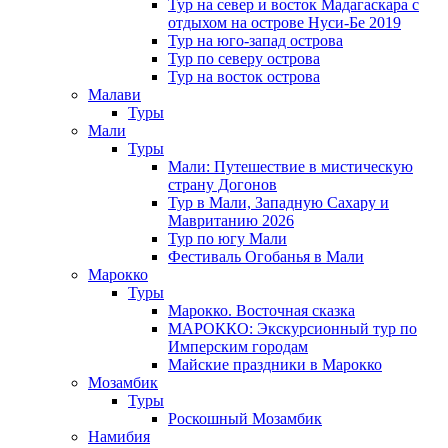
Тур на север и восток Мадагаскара с
отдыхом на острове Нуси-Бе 2019
Тур на юго-запад острова
Тур по северу острова
Тур на восток острова
Малави
Туры
Мали
Туры
Мали: Путешествие в мистическую
страну Догонов
Тур в Мали, Западную Сахару и
Мавританию 2026
Тур по югу Мали
Фестиваль Огобанья в Мали
Марокко
Туры
Марокко. Восточная сказка
МАРОККО: Экскурсионный тур по
Имперским городам
Майские праздники в Марокко
Мозамбик
Туры
Роскошный Мозамбик
Намибия