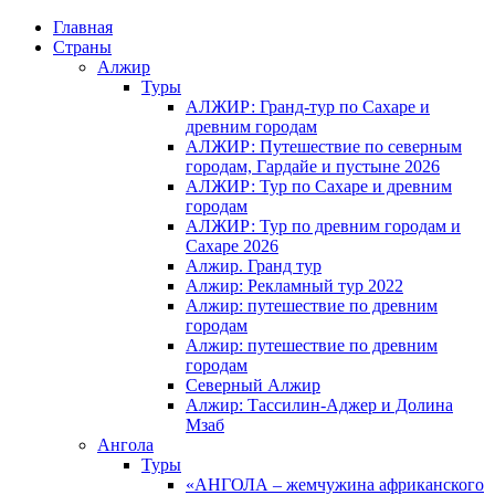
Главная
Страны
Алжир
Туры
АЛЖИР: Гранд-тур по Сахаре и
древним городам
АЛЖИР: Путешествие по северным
городам, Гардайе и пустыне 2026
АЛЖИР: Тур по Сахаре и древним
городам
АЛЖИР: Тур по древним городам и
Сахаре 2026
Алжир. Гранд тур
Алжир: Рекламный тур 2022
Алжир: путешествие по древним
городам
Алжир: путешествие по древним
городам
Северный Алжир
Алжир: Тассилин-Аджер и Долина
Мзаб
Ангола
Туры
«АНГОЛА – жемчужина африканского