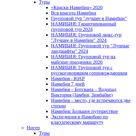
Туры
«Краски Намибии» 2020
Вся красота Намибии
Групповой тур "лучшее в Намибии"
НАМИБИЯ: Гарантированный
групповой тур 2024
НАМИБИЯ: Групповой люкс-тур
"Лучшее в Намибии" 2024
НАМИБИЯ: Групповой тур "Лунные
ландшафты" 2024
НАМИБИЯ: Групповой тур на
майские праздники 2026
НАМИБИЯ: Групповой тур с
русскоговорящим сопровождающим
Намибия - ЮАР
Намибия 7 дней
Намибия – Ботсвана – Водопад
Виктория (Замбия, Зимбабве)
Намибия – место, где встречаются две
стихии
Намибия: Большое путешествие
Экспедиция в Намибию по
классическому маршруту
Нигер
Туры