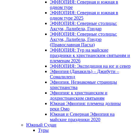
ЭФИОПИЯ: Северная и южная в
одном туре
ЭФИОПИЯ: Северная и южная в
одном туре 2025
ЭФИОПИЯ: Северные столицы:
Аксум, Лалибела, Гондар
ЭФИОПИЯ: Северные столицы:
Аксум, Лалибела, Гондэр
(Православная Пасха)
ЭФИОПИЯ: Тур на майские
праздники к христианским святыням и
племенам 2026
ЭФИОПИЯ: Экспедиция на юг и север
Эфиопия (Данакиль) – Джибути –
Cомалиленд
Эфиопия. Незнакомые страницы
христианства
Эфиопия: к христианским и
дохристианским святыням
Южная Эфиопия: племена долины
реки Омо
Южная и Северная Эфиопия на
майские праздники 2020
Южный Судан
Туры