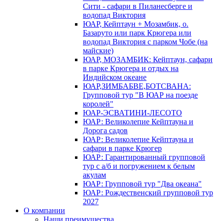
Сити - сафари в Пиланесберге и
водопад Виктория
ЮАР, Кейптаун + Мозамбик, о.
Базаруто или парк Крюгера или
водопад Виктория с парком Чобе (на
майские)
ЮАР, МОЗАМБИК: Кейптаун, сафари
в парке Крюгера и отдых на
Индийском океане
ЮАР,ЗИМБАБВЕ,БОТСВАНА:
Групповой тур "В ЮАР на поезде
королей"
ЮАР-ЭСВАТИНИ-ЛЕСОТО
ЮАР: Великолепие Кейптауна и
Дорога садов
ЮАР: Великолепие Кейптауна и
сафари в парке Крюгер
ЮАР: Гарантированный групповой
тур с а/б и погружением к белым
акулам
ЮАР: Групповой тур "Два океана"
ЮАР: Рождественский групповой тур
2027
О компании
Наши преимущества