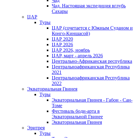
Чад
Чад. Настоящая экспедиция вглубь
Сахары
ЦАР
Туры
ЦАР (сочетается с Южным Суданом и
Конго-Киншасой)
ЦАР 2020
ЦАР 2026
ЦАР 2026, ноябрь
ЦАР, март - апрель 2026
Центрально-Африканская республика
Центральноафриканская Республика
2021
Центральноафриканская Республика
2022
Экваториальная Гвинея
Туры
Экваториальная Гвинея - Габон - Сан-
Томе
Фестиваль боди-арта в
Экваториальной Гвинее
Экваториальная Гвинея
Эритрея
Туры