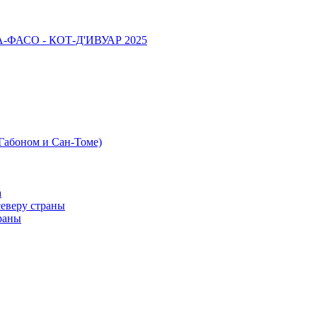
НА-ФАСО - КОТ-Д'ИВУАР 2025
 Габоном и Сан-Томе)
а
северу страны
раны