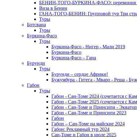
БЕНИН-ТОГО-БУРКИНА-ФАСО: церемония Эгунг
Виза в Бенин
ГАНА-ТОГО-БЕНИН: Групповой тур Три стран
Туры
Ботсвана
Туры
Буркина-Фасо
Туры
Буркина-Фасо - Нигер - Мали 2019
Буркина-Фасо
Буркина-Фасо – Гана
Бурунди
Туры
Бурунди – сердце Африки!
Бужумбура - Гитега - Мваро - Реша - Бу
Габон
Туры
Габон - Сан-Томе 2024 (сочетается с Ка
Габон - Сан-Томе 2025 (сочетается с Ка
Габон - Сан-Томе и Принсипи - Экватор
Габон - Сан-Томе и Принсипи 2023
Габон
Габон – Сан-Томе на майские 2024
Габон: Рекламный тур 2024
Сан-Томе и Габон в июле 2025