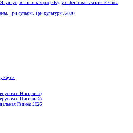
ун, в гости к жрице Вуду и фестиваль масок Festima
ы. Три судьбы. Три культуры. 2020
жумбура
меруном и Нигерией)
меруном и Нигерией)
иальная Гвинея 2026