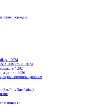
ерским городам
й тур 2024
е в Намибии" 2024
ндшафты" 2024
праздники 2026
ворящим сопровождающим
 (Замбия, Зимбабве)
тихии
му маршруту