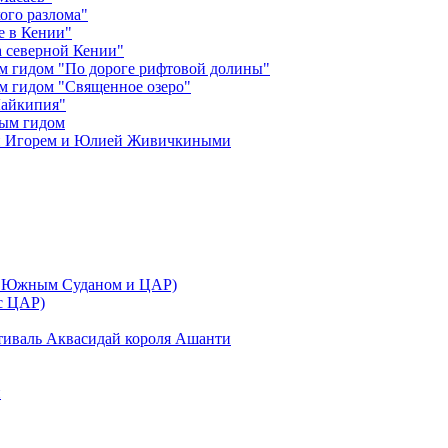
ого разлома"
е в Кении"
 северной Кении"
м гидом "По дороге рифтовой долины"
м гидом "Священное озеро"
Лайкипия"
ным гидом
ми Игорем и Юлией Живичкиными
 с Южным Суданом и ЦАР)
 с ЦАР)
тиваль Аквасидай короля Ашанти
и