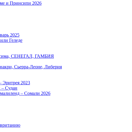
оме и Принсипи 2026
нварь 2025
 или Геледе
есима, СЕНЕГАЛ, ГАМБИЯ
онакри, Сьерра-Леоне, Либерия
– Эритрея 2023
 – Судан
омалиленд – Сомали 2026
авританию