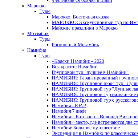
Фестиваль Огобанья в Мали
Марокко
Туры
Марокко. Восточная сказка
МАРОККО: Экскурсионный тур по Имп
Майские праздники в Марокко
Мозамбик
Туры
Роскошный Мозамбик
Намибия
Туры
«Краски Намибии» 2020
Вся красота Намибии
Групповой тур "лучшее в Намибии"
НАМИБИЯ: Гарантированный группово
НАМИБИЯ: Групповой люкс-тур "Лучше
НАМИБИЯ: Групповой тур "Лунные ла
НАМИБИЯ: Групповой тур на майские 
НАМИБИЯ: Групповой тур с русского
Намибия - ЮАР
Намибия 7 дней
Намибия – Ботсвана – Водопад Виктория
Намибия – место, где встречаются две с
Намибия: Большое путешествие
Экспедиция в Намибию по классическо