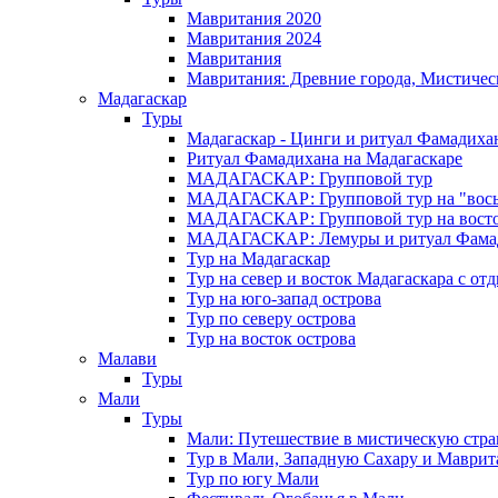
Мавритания 2020
Мавритания 2024
Мавритания
Мавритания: Древние города, Мистичес
Мадагаскар
Туры
Мадагаскар - Цинги и ритуал Фамадиха
Ритуал Фамадихана на Мадагаскаре
МАДАГАСКАР: Групповой тур
МАДАГАСКАР: Групповой тур на "вось
МАДАГАСКАР: Групповой тур на восток
МАДАГАСКАР: Лемуры и ритуал Фама
Тур на Мадагаскар
Тур на север и восток Мадагаскара с от
Тур на юго-запад острова
Тур по северу острова
Тур на восток острова
Малави
Туры
Мали
Туры
Мали: Путешествие в мистическую стр
Тур в Мали, Западную Сахару и Маври
Тур по югу Мали