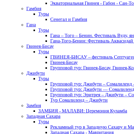
Экваториальная Гвинея - Габон - Сан-Т
Гамбия
Туры
Сенегал и Гамбия
Гана
Туры
Гана – Того – Бенин. Фестиваль Вуду, я
Гана-Того-Бенин: Фестиваль Аквасидай
Гвинея-Бисау
Туры
ГВИНЕЯ-БИСАУ – фестиваль Септуаг
Гвинея-Бисау
Групповой тур: Гвинея-Бисау, Гвинея-К
Джибути
Туры
Групповой тур: Джибути – Cомалиленд 
Групповой тур: Джибути — Сомалиленд
Групповой тур: Эритрея – Джибути – С
Тур Cомалиленд – Джибути
Замбия
ЗАМБИЯ - МАЛАВИ: Церемония Куламба
Западная Сахара
Туры
Рекламный тур в Западную Сахару и М
Западная Сахара - Мавритания