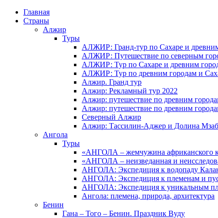
Главная
Страны
Алжир
Туры
АЛЖИР: Гранд-тур по Сахаре и древни
АЛЖИР: Путешествие по северным горо
АЛЖИР: Тур по Сахаре и древним горо
АЛЖИР: Тур по древним городам и Сах
Алжир. Гранд тур
Алжир: Рекламный тур 2022
Алжир: путешествие по древним город
Алжир: путешествие по древним город
Северный Алжир
Алжир: Тассилин-Аджер и Долина Мза
Ангола
Туры
«АНГОЛА – жемчужина африканского ко
«АНГОЛА – неизведанная и неисследов
АНГОЛА: Экспедиция к водопаду Калан
АНГОЛА: Экспедиция к племенам и пу
АНГОЛА: Экспедиция к уникальным п
Ангола: племена, природа, архитектура
Бенин
Гана – Того – Бенин. Праздник Вуду