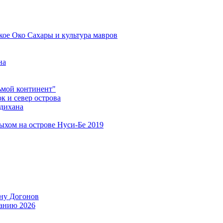
кое Око Сахары и культура мавров
на
мой континент"
 и север острова
дихана
дыхом на острове Нуси-Бе 2019
ану Догонов
танию 2026