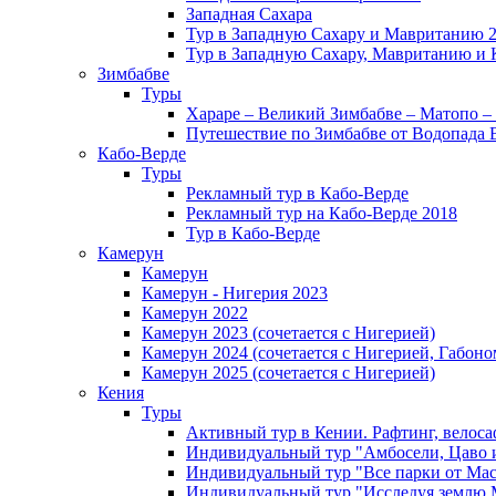
Западная Сахара
Тур в Западную Сахару и Мавританию 
Тур в Западную Сахару, Мавританию и 
Зимбабве
Туры
Хараре – Великий Зимбабве – Матопо –
Путешествие по Зимбабве от Водопада 
Кабо-Верде
Туры
Рекламный тур в Кабо-Верде
Рекламный тур на Кабо-Верде 2018
Тур в Кабо-Верде
Камерун
Камерун
Камерун - Нигерия 2023
Камерун 2022
Камерун 2023 (сочетается с Нигерией)
Камерун 2024 (сочетается с Нигерией, Габоно
Камерун 2025 (сочетается с Нигерией)
Кения
Туры
Активный тур в Кении. Рафтинг, велоса
Индивидуальный тур "Амбосели, Цаво 
Индивидуальный тур "Все парки от Мас
Индивидуальный тур "Исследуя землю 