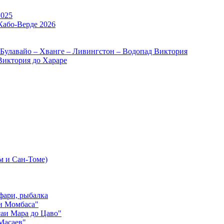
2025
Кабо-Верде 2026
 Булавайо – Хванге – Ливингстон – Водопад Виктория
Виктория до Хараре
м и Сан-Томе)
фари, рыбалка
и Момбаса"
аи Мара до Цаво"
Масаев"