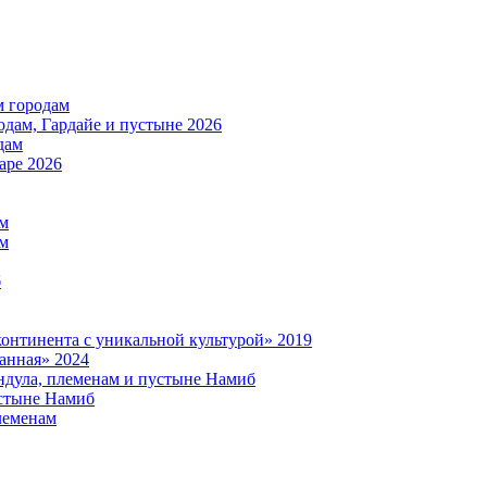
м городам
дам, Гардайе и пустыне 2026
дам
аре 2026
ам
ам
б
нтинента с уникальной культурой» 2019
анная» 2024
дула, племенам и пустыне Намиб
стыне Намиб
леменам