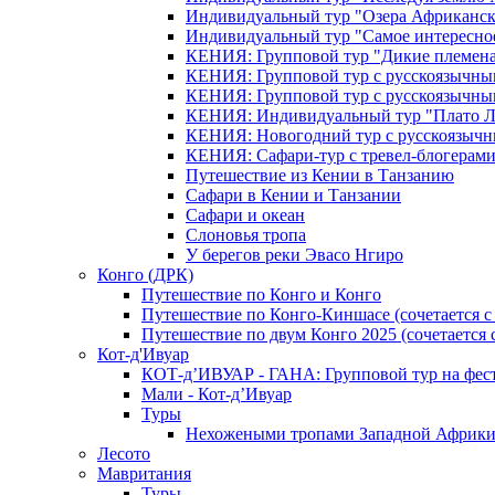
Индивидуальный тур "Озера Африканск
Индивидуальный тур "Самое интересно
КЕНИЯ: Групповой тур "Дикие племена
КЕНИЯ: Групповой тур с русскоязычны
КЕНИЯ: Групповой тур с русскоязычны
КЕНИЯ: Индивидуальный тур "Плато 
КЕНИЯ: Новогодний тур с русскоязыч
КЕНИЯ: Сафари-тур с тревел-блогера
Путешествие из Кении в Танзанию
Сафари в Кении и Танзании
Сафари и океан
Слоновья тропа
У берегов реки Эвасо Нгиро
Конго (ДРК)
Путешествие по Конго и Конго
Путешествие по Конго-Киншасе (сочетается
Путешествие по двум Конго 2025 (сочетается
Кот-д'Ивуар
КОТ-д’ИВУАР - ГАНА: Групповой тур на фес
Мали - Кот-д’Ивуар
Туры
Нехожеными тропами Западной Африк
Лесото
Мавритания
Туры