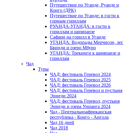
Путешествие по Уганде, Руанде и
Конго (ДРК)
Путешествие по Уганде: в гости к
горным гориллам
РУАНДА-УГАНДА: в гости к
гориллам и шимпанзе
Сафари на горилл в Уганде
УГАНДА: Водопады Мерчисон, лес
Бвинди и озеро Мбуро
УГАНДА: Трекинги к шимпанзе и
гориллам
Чад
Туры
ЧАД: фестиваль Геревол 2024
ЧАД: фестиваль Геревол 2025
ЧАД: фестиваль Геревол 2026
ЧАД: фестиваль Геревол и пустыня
Эннеди 2024
ЧАД: фестиваль Геревол, пустыня
Эннеди и озера Унианга 2024
Чад - Центральноафриканская
республика - Конго - Ангола
Чад 16 дней
Чад 2018