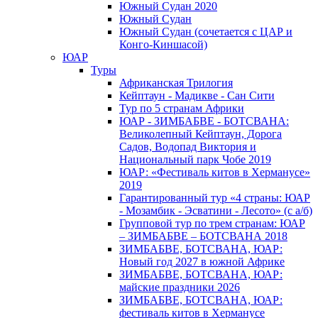
Южный Cудан 2020
Южный Cудан
Южный Судан (сочетается с ЦАР и
Конго-Киншасой)
ЮАР
Туры
Африканская Трилогия
Кейптаун - Мадикве - Сан Сити
Тур по 5 странам Африки
ЮАР - ЗИМБАБВЕ - БОТСВАНА:
Великолепный Кейптаун, Дорога
Садов, Водопад Виктория и
Национальный парк Чобе 2019
ЮАР: «Фестиваль китов в Херманусе»
2019
Гарантированный тур «4 страны: ЮАР
- Мозамбик - Эсватини - Лесото» (с а/б)
Групповой тур по трем странам: ЮАР
– ЗИМБАБВЕ – БОТСВАНА 2018
ЗИМБАБВЕ, БОТСВАНА, ЮАР:
Новый год 2027 в южной Африке
ЗИМБАБВЕ, БОТСВАНА, ЮАР:
майские праздники 2026
ЗИМБАБВЕ, БОТСВАНА, ЮАР:
фестиваль китов в Херманусе