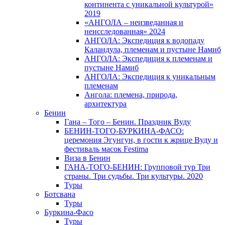
континента с уникальной культурой»
2019
«АНГОЛА – неизведанная и
неисследованная» 2024
АНГОЛА: Экспедиция к водопаду
Каландула, племенам и пустыне Намиб
АНГОЛА: Экспедиция к племенам и
пустыне Намиб
АНГОЛА: Экспедиция к уникальным
племенам
Ангола: племена, природа,
архитектура
Бенин
Гана – Того – Бенин. Праздник Вуду
БЕНИН-ТОГО-БУРКИНА-ФАСО:
церемония Эгунгун, в гости к жрице Вуду и
фестиваль масок Festima
Виза в Бенин
ГАНА-ТОГО-БЕНИН: Групповой тур Три
страны. Три судьбы. Три культуры. 2020
Туры
Ботсвана
Туры
Буркина-Фасо
Туры