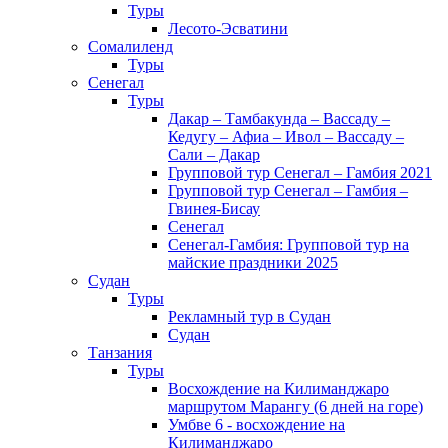
Туры
Лесото-Эсватини
Сомалиленд
Туры
Сенегал
Туры
Дакар – Тамбакунда – Вассаду –
Кедугу – Афиа – Ивол – Вассаду –
Сали – Дакар
Групповой тур Сенегал – Гамбия 2021
Групповой тур Сенегал – Гамбия –
Гвинея-Бисау
Сенегал
Сенегал-Гамбия: Групповой тур на
майские праздники 2025
Судан
Туры
Рекламный тур в Cудан
Cудан
Танзания
Туры
Восхождение на Килиманджаро
маршрутом Марангу (6 дней на горе)
Умбве 6 - восхождение на
Килиманджаро