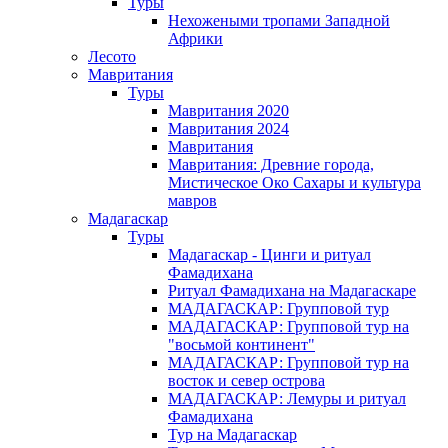
Туры
Нехожеными тропами Западной
Африки
Лесото
Мавритания
Туры
Мавритания 2020
Мавритания 2024
Мавритания
Мавритания: Древние города,
Мистическое Око Сахары и культура
мавров
Мадагаскар
Туры
Мадагаскар - Цинги и ритуал
Фамадихана
Ритуал Фамадихана на Мадагаскаре
МАДАГАСКАР: Групповой тур
МАДАГАСКАР: Групповой тур на
"восьмой континент"
МАДАГАСКАР: Групповой тур на
восток и север острова
МАДАГАСКАР: Лемуры и ритуал
Фамадихана
Тур на Мадагаскар