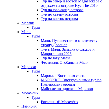
Тур на север и восток Мадагаскара с
отдыхом на острове Нуси-Бе 2019
Тур на юго-запад острова
Тур по северу острова
Тур на восток острова
Малави
Туры
Мали
Туры
Мали: Путешествие в мистическую
страну Догонов
Тур в Мали, Западную Сахару и
Мавританию 2026
Тур по югу Мали
Фестиваль Огобанья в Мали
Марокко
Туры
Марокко. Восточная сказка
МАРОККО: Экскурсионный тур по
Имперским городам
Майские праздники в Марокко
Мозамбик
Туры
Роскошный Мозамбик
Намибия