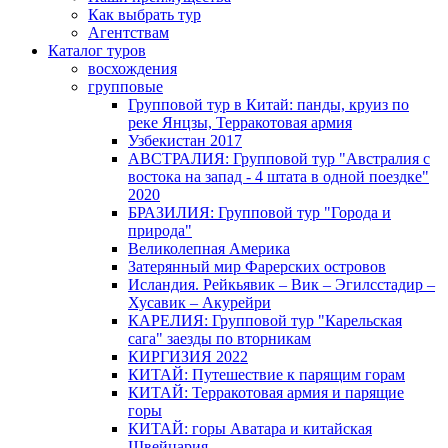
Как выбрать тур
Агентствам
Каталог туров
восхождения
групповые
Групповой тур в Китай: панды, круиз по
реке Янцзы, Терракотовая армия
Узбекистан 2017
АВСТРАЛИЯ: Групповой тур "Австралия с
востока на запад - 4 штата в одной поездке"
2020
БРАЗИЛИЯ: Групповой тур "Города и
природа"
Великолепная Америка
Затерянный мир Фарерских островов
Исландия. Рейкьявик – Вик – Эгилсстадир –
Хусавик – Акурейри
КАРЕЛИЯ: Групповой тур "Карельская
сага" заезды по вторникам
КИРГИЗИЯ 2022
КИТАЙ: Путешествие к парящим горам
КИТАЙ: Терракотовая армия и парящие
горы
КИТАЙ: горы Аватара и китайская
Швейцария