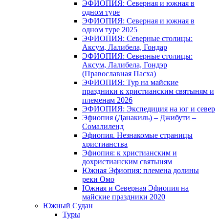
ЭФИОПИЯ: Северная и южная в
одном туре
ЭФИОПИЯ: Северная и южная в
одном туре 2025
ЭФИОПИЯ: Северные столицы:
Аксум, Лалибела, Гондар
ЭФИОПИЯ: Северные столицы:
Аксум, Лалибела, Гондэр
(Православная Пасха)
ЭФИОПИЯ: Тур на майские
праздники к христианским святыням и
племенам 2026
ЭФИОПИЯ: Экспедиция на юг и север
Эфиопия (Данакиль) – Джибути –
Cомалиленд
Эфиопия. Незнакомые страницы
христианства
Эфиопия: к христианским и
дохристианским святыням
Южная Эфиопия: племена долины
реки Омо
Южная и Северная Эфиопия на
майские праздники 2020
Южный Судан
Туры