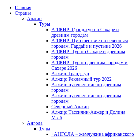
Главная
Страны
Алжир
Туры
АЛЖИР: Гранд-тур по Сахаре и
древним городам
АЛЖИР: Путешествие по северным
городам, Гардайе и пустыне 2026
АЛЖИР: Тур по Сахаре и древним
городам
АЛЖИР: Тур по древним городам и
Сахаре 2026
Алжир. Гранд тур
Алжир: Рекламный тур 2022
Алжир: путешествие по древним
городам
Алжир: путешествие по древним
городам
Северный Алжир
Алжир: Тассилин-Аджер и Долина
Мзаб
Ангола
Туры
«АНГОЛА – жемчужина африканского