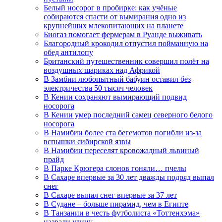
Белый носорог в пробирке: как учёные
собираются спасти от вымирания одно из
крупнейших млекопитающих на планете
Биогаз помогает фермерам в Руанде выживать
Благородный крокодил отпустил пойманную на
обед антилопу
Британский путешественник совершил полёт на
воздушных шариках над Африкой
В Замбии любопытный бабуин оставил без
электричества 50 тысяч человек
В Кении сохраняют вымирающий подвид
носорога
В Кении умер последний самец северного белого
носорога
В Намибии более ста бегемотов погибли из-за
вспышки сибирской язвы
В Намибии переселят кровожадный львиный
прайд
В Парке Крюгера слонов гоняли… пчелы
В Сахаре впервые за 30 лет дважды подряд выпал
снег
В Сахаре выпал снег впервые за 37 лет
В Судане – больше пирамид, чем в Египте
В Танзании в честь футболиста «Тоттенхэма»
назвали улицу