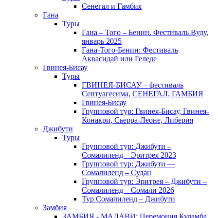
Сенегал и Гамбия
Гана
Туры
Гана – Того – Бенин. Фестиваль Вуду,
январь 2025
Гана-Того-Бенин: Фестиваль
Аквасидай или Геледе
Гвинея-Бисау
Туры
ГВИНЕЯ-БИСАУ – фестиваль
Септуагесима, СЕНЕГАЛ, ГАМБИЯ
Гвинея-Бисау
Групповой тур: Гвинея-Бисау, Гвинея-
Конакри, Сьерра-Леоне, Либерия
Джибути
Туры
Групповой тур: Джибути –
Cомалиленд – Эритрея 2023
Групповой тур: Джибути —
Сомалиленд – Судан
Групповой тур: Эритрея – Джибути –
Сомалиленд – Сомали 2026
Тур Cомалиленд – Джибути
Замбия
ЗАМБИЯ - МАЛАВИ: Церемония Куламба