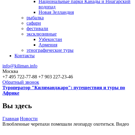
Национальные парки Канады и Ниагарский
водопад
Новая Зелландия
рыбалка
сафари
фестивали
эксклюзивные
Узбекистан
Армения
этнографические туры
Контакты
info@kiliman.info
Москва
+7 495 722-77-88
+7 903 227-23-46
Обратный звонок
Туроператор "Килиманджаро": путешествия и туры по
Африке
Вы здесь
Главная
Новости
Влюбленные черепахи помешали леопарду охотиться. Видео