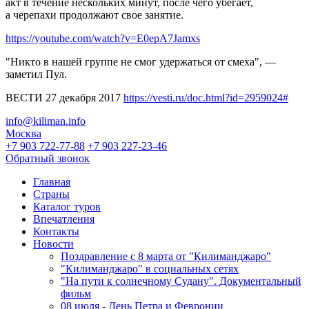
акт в течение нескольких минут, после чего убегает,
а черепахи продолжают свое занятие.
https://youtube.com/watch?v=E0epA7Jamxs
"Никто в нашей группе не смог удержаться от смеха", —
заметил Пул.
ВЕСТИ 27 декабря 2017
https://vesti.ru/doc.html?id=2959024#
info@kiliman.info
Москва
+7 903 722-77-88
+7 903 227-23-46
Обратный звонок
Главная
Страны
Каталог туров
Впечатления
Контакты
Новости
Поздравление с 8 марта от "Килиманджаро"
"Килиманджаро" в социальных сетях
"На пути к солнечному Судану". Документальный
фильм
08 июля - День Петра и Февронии