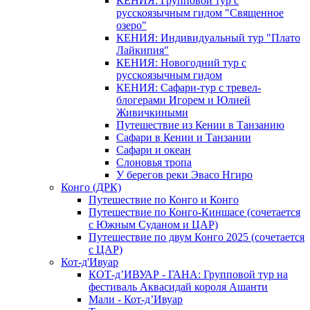
КЕНИЯ: Групповой тур с
русскоязычным гидом "Священное
озеро"
КЕНИЯ: Индивидуальный тур "Плато
Лайкипия"
КЕНИЯ: Новогодний тур с
русскоязычным гидом
КЕНИЯ: Сафари-тур с тревел-
блогерами Игорем и Юлией
Живичкиными
Путешествие из Кении в Танзанию
Сафари в Кении и Танзании
Сафари и океан
Слоновья тропа
У берегов реки Эвасо Нгиро
Конго (ДРК)
Путешествие по Конго и Конго
Путешествие по Конго-Киншасе (сочетается
с Южным Суданом и ЦАР)
Путешествие по двум Конго 2025 (сочетается
с ЦАР)
Кот-д'Ивуар
КОТ-д’ИВУАР - ГАНА: Групповой тур на
фестиваль Аквасидай короля Ашанти
Мали - Кот-д’Ивуар