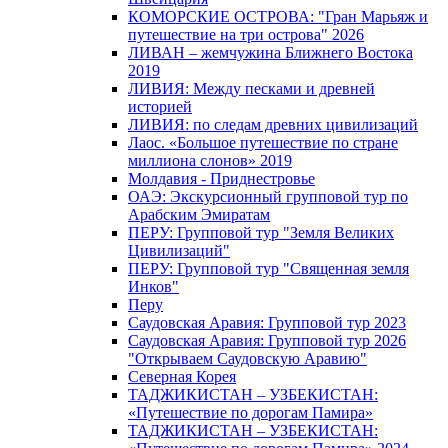
КОМОРСКИЕ ОСТРОВА: "Гран Марьяж и
путешествие на три острова" 2026
ЛИВАН – жемчужина Ближнего Востока
2019
ЛИВИЯ: Между песками и древней
историей
ЛИВИЯ: по следам древних цивилизаций
Лаос. «Большое путешествие по стране
миллиона слонов» 2019
Молдавия - Приднестровье
ОАЭ: Экскурсионный групповой тур по
Арабским Эмиратам
ПЕРУ: Групповой тур "Земля Великих
Цивилизаций"
ПЕРУ: Групповой тур "Священная земля
Инков"
Перу
Саудовская Аравия: Групповой тур 2023
Саудовская Аравия: Групповой тур 2026
"Открываем Саудовскую Аравию"
Северная Корея
ТАДЖИКИСТАН – УЗБЕКИСТАН:
«Путешествие по дорогам Памира»
ТАДЖИКИСТАН – УЗБЕКИСТАН: