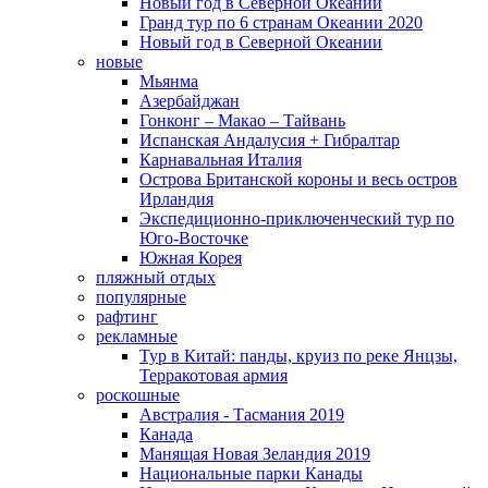
Новый год в Северной Океании
Гранд тур по 6 странам Океании 2020
Новый год в Северной Океании
новые
Мьянма
Азербайджан
Гонконг – Макао – Тайвань
Испанская Андалусия + Гибралтар
Карнавальная Италия
Острова Британской короны и весь остров
Ирландия
Экспедиционно-приключенческий тур по
Юго-Восточке
Южная Корея
пляжный отдых
популярные
рафтинг
рекламные
Тур в Китай: панды, круиз по реке Янцзы,
Терракотовая армия
роскошные
Австралия - Тасмания 2019
Канада
Манящая Новая Зеландия 2019
Национальные парки Канады