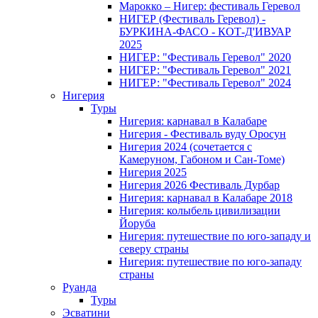
Марокко – Нигер: фестиваль Геревол
НИГЕР (Фестиваль Геревол) -
БУРКИНА-ФАСО - КОТ-Д'ИВУАР
2025
НИГЕР: "Фестиваль Геревол" 2020
НИГЕР: "Фестиваль Геревол" 2021
НИГЕР: "Фестиваль Геревол" 2024
Нигерия
Туры
Нигерия: карнавал в Калабаре
Нигерия - Фестиваль вуду Оросун
Нигерия 2024 (сочетается с
Камеруном, Габоном и Сан-Томе)
Нигерия 2025
Нигерия 2026 Фестиваль Дурбар
Нигерия: карнавал в Калабаре 2018
Нигерия: колыбель цивилизации
Йоруба
Нигерия: путешествие по юго-западу и
северу страны
Нигерия: путешествие по юго-западу
страны
Руанда
Туры
Эсватини