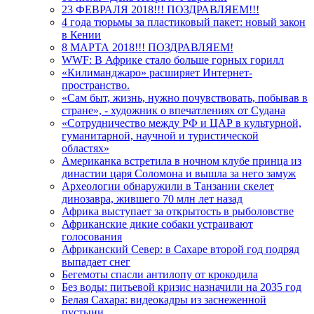
23 ФЕВРАЛЯ 2018!!! ПОЗДРАВЛЯЕМ!!!
4 года тюрьмы за пластиковый пакет: новый закон
в Кении
8 МАРТА 2018!!! ПОЗДРАВЛЯЕМ!
WWF: В Африке стало больше горных горилл
«Килиманджаро» расширяет Интернет-
пространство.
«Сам быт, жизнь, нужно почувствовать, побывав в
стране», - художник о впечатлениях от Судана
«Сотрудничество между РФ и ЦАР в культурной,
гуманитарной, научной и туристической
областях»
Американка встретила в ночном клубе принца из
династии царя Соломона и вышла за него замуж
Археологии обнаружили в Танзании скелет
динозавра, жившего 70 млн лет назад
Африка выступает за открытость в рыболовстве
Африканские дикие собаки устраивают
голосования
Африканский Север: в Сахаре второй год подряд
выпадает снег
Бегемоты спасли антилопу от крокодила
Без воды: питьевой кризис назначили на 2035 год
Белая Сахара: видеокадры из заснеженной
пустыни