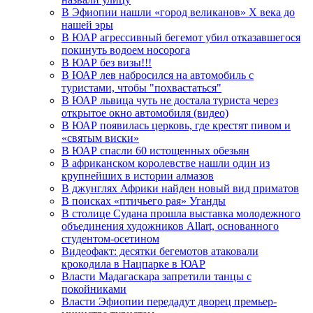
В Эфиопии нашли «город великанов» X века до
нашей эры
В ЮАР агрессивный бегемот убил отказавшегося
покинуть водоем носорога
В ЮАР без визы!!!
В ЮАР лев набросился на автомобиль с
туристами, чтобы "похвастаться"
В ЮАР львица чуть не достала туриста через
открытое окно автомобиля (видео)
В ЮАР появилась церковь, где крестят пивом и
«святым виски»
В ЮАР спасли 60 истощенных обезьян
В африканском королевстве нашли один из
крупнейших в истории алмазов
В джунглях Африки найден новый вид приматов
В поисках «птичьего рая» Уганды
В столице Судана прошла выставка молодежного
объединения художников Allart, основанного
студентом-осетином
Видеофакт: десятки бегемотов атаковали
крокодила в Нацпарке в ЮАР
Власти Мадагаскара запретили танцы с
покойниками
Власти Эфиопии передадут дворец премьер-