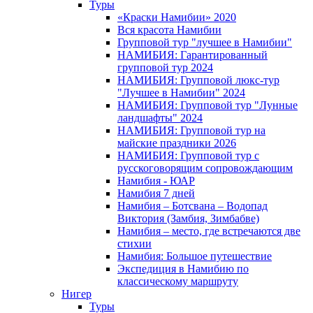
Туры
«Краски Намибии» 2020
Вся красота Намибии
Групповой тур "лучшее в Намибии"
НАМИБИЯ: Гарантированный
групповой тур 2024
НАМИБИЯ: Групповой люкс-тур
"Лучшее в Намибии" 2024
НАМИБИЯ: Групповой тур "Лунные
ландшафты" 2024
НАМИБИЯ: Групповой тур на
майские праздники 2026
НАМИБИЯ: Групповой тур с
русскоговорящим сопровождающим
Намибия - ЮАР
Намибия 7 дней
Намибия – Ботсвана – Водопад
Виктория (Замбия, Зимбабве)
Намибия – место, где встречаются две
стихии
Намибия: Большое путешествие
Экспедиция в Намибию по
классическому маршруту
Нигер
Туры