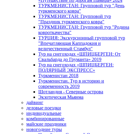
«Путешествие по дорогам Памира» 2024
ТУРКМЕНИСТАН: Групповой тур "День
туркменского ковра"
ТУРКМЕНИСТАН: Групповой тур
"Праздник туркменского ковра"
ТУРКМЕНИСТАН: Групповой тур "Родина
ковроткачества"
ТУРЦИЯ: Экскурсионный групповой тур
"Впечатляющая Каппадокия и
величественный Стамбул"
Тур на снегоходах «ШПИЦБЕРГЕН: От
Свальбарда до Груманта» 2019
Тур на снегоходах «ШПИЦБЕРГЕН:
ПОЛЯРНЫЙ ЭКСПРЕСС»
Туркменистан 2018
Туркменистан. Тур в историю и
современность 2019
Шотландия - Северные острова
Экзотическая Мьянма
дайвинг
деловые поездки
индивидуальные
комбинированные
майские праздники
новогодние туры