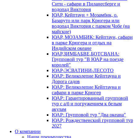
Сити - сафари в Пиланесберге и
водопад Виктория
ЮАР, Кейптаун + Мозамбик, о.
Базаруто или парк Крюгера или
водопад Виктория с парком Чобе (на
майские)
ЮАР, МОЗАМБИК: Кейптаун, сафари
в парке Крюгера и отдых на
Индийском океане
ЮАР,ЗИМБАБВЕ,БОТСВАНА:
Групповой тур "В ЮАР на поезде
королей"
ЮАР-ЭСВАТИНИ-ЛЕСОТО
ЮАР: Великолепие Кейптауна и
Дорога садов
ЮАР: Великолепие Кейптауна и
сафари в парке Крюгер
ЮАР: Гарантированный групповой
тур с а/б и погружением к белым
акулам
ЮАР: Групповой тур "Два океана"
ЮАР: Рождественский групповой тур
2027
О компании
Наши преимущества