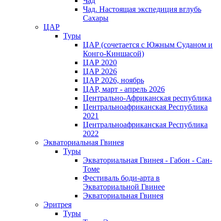
Чад
Чад. Настоящая экспедиция вглубь
Сахары
ЦАР
Туры
ЦАР (сочетается с Южным Суданом и
Конго-Киншасой)
ЦАР 2020
ЦАР 2026
ЦАР 2026, ноябрь
ЦАР, март - апрель 2026
Центрально-Африканская республика
Центральноафриканская Республика
2021
Центральноафриканская Республика
2022
Экваториальная Гвинея
Туры
Экваториальная Гвинея - Габон - Сан-
Томе
Фестиваль боди-арта в
Экваториальной Гвинее
Экваториальная Гвинея
Эритрея
Туры