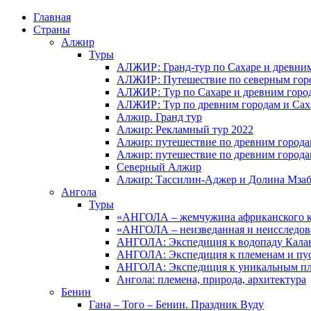
Главная
Страны
Алжир
Туры
АЛЖИР: Гранд-тур по Сахаре и древни
АЛЖИР: Путешествие по северным горо
АЛЖИР: Тур по Сахаре и древним горо
АЛЖИР: Тур по древним городам и Сах
Алжир. Гранд тур
Алжир: Рекламный тур 2022
Алжир: путешествие по древним город
Алжир: путешествие по древним город
Северный Алжир
Алжир: Тассилин-Аджер и Долина Мза
Ангола
Туры
«АНГОЛА – жемчужина африканского ко
«АНГОЛА – неизведанная и неисследов
АНГОЛА: Экспедиция к водопаду Калан
АНГОЛА: Экспедиция к племенам и пу
АНГОЛА: Экспедиция к уникальным п
Ангола: племена, природа, архитектура
Бенин
Гана – Того – Бенин. Праздник Вуду