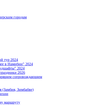
ерским городам
й тур 2024
е в Намибии" 2024
ндшафты" 2024
праздники 2026
ворящим сопровождающим
 (Замбия, Зимбабве)
тихии
му маршруту