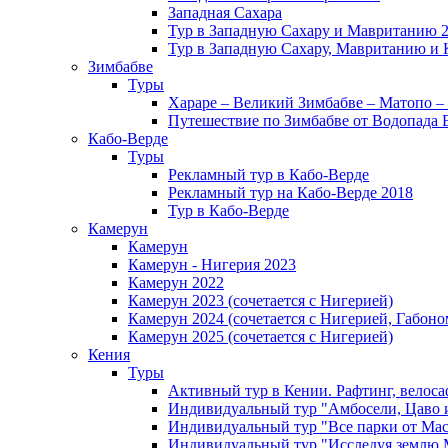
Западная Сахара
Тур в Западную Сахару и Мавританию 
Тур в Западную Сахару, Мавританию и 
Зимбабве
Туры
Хараре – Великий Зимбабве – Матопо –
Путешествие по Зимбабве от Водопада 
Кабо-Верде
Туры
Рекламный тур в Кабо-Верде
Рекламный тур на Кабо-Верде 2018
Тур в Кабо-Верде
Камерун
Камерун
Камерун - Нигерия 2023
Камерун 2022
Камерун 2023 (сочетается с Нигерией)
Камерун 2024 (сочетается с Нигерией, Габоно
Камерун 2025 (сочетается с Нигерией)
Кения
Туры
Активный тур в Кении. Рафтинг, велоса
Индивидуальный тур "Амбосели, Цаво 
Индивидуальный тур "Все парки от Мас
Индивидуальный тур "Исследуя землю 