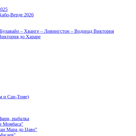
2025
Кабо-Верде 2026
 Булавайо – Хванге – Ливингстон – Водопад Виктория
Виктория до Хараре
м и Сан-Томе)
фари, рыбалка
и Момбаса"
аи Мара до Цаво"
Масаев"