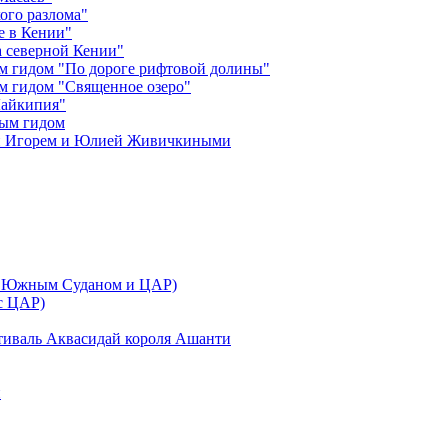
ого разлома"
е в Кении"
 северной Кении"
м гидом "По дороге рифтовой долины"
м гидом "Священное озеро"
Лайкипия"
ным гидом
ми Игорем и Юлией Живичкиными
 с Южным Суданом и ЦАР)
 с ЦАР)
тиваль Аквасидай короля Ашанти
и