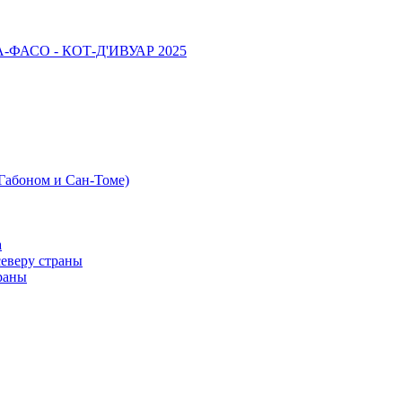
НА-ФАСО - КОТ-Д'ИВУАР 2025
 Габоном и Сан-Томе)
а
северу страны
раны