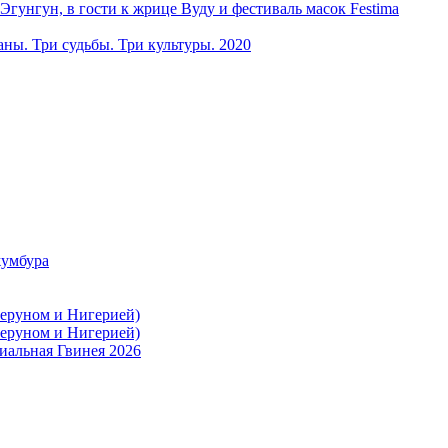
ун, в гости к жрице Вуду и фестиваль масок Festima
ы. Три судьбы. Три культуры. 2020
жумбура
меруном и Нигерией)
меруном и Нигерией)
иальная Гвинея 2026