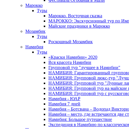
Фестиваль Огобанья в Мали
Марокко
Туры
Марокко. Восточная сказка
МАРОККО: Экскурсионный тур по Имп
Майские праздники в Марокко
Мозамбик
Туры
Роскошный Мозамбик
Намибия
Туры
«Краски Намибии» 2020
Вся красота Намибии
Групповой тур "лучшее в Намибии"
НАМИБИЯ: Гарантированный группово
НАМИБИЯ: Групповой люкс-тур "Лучше
НАМИБИЯ: Групповой тур "Лунные ла
НАМИБИЯ: Групповой тур на майские 
НАМИБИЯ: Групповой тур с русского
Намибия - ЮАР
Намибия 7 дней
Намибия – Ботсвана – Водопад Виктория
Намибия – место, где встречаются две с
Намибия: Большое путешествие
Экспедиция в Намибию по классическо