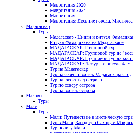
Мавритания 2020
Мавритания 2024
Мавритания
Мавритания: Древние города, Мистичес
Мадагаскар
Туры
Мадагаскар - Цинги и ритуал Фамадиха
Ритуал Фамадихана на Мадагаскаре
МАДАГАСКАР: Групповой тур
МАДАГАСКАР: Групповой тур на "вось
МАДАГАСКАР: Групповой тур на восток
МАДАГАСКАР: Лемуры и ритуал Фама
Тур на Мадагаскар
Тур на север и восток Мадагаскара с от
Тур на юго-запад острова
Тур по северу острова
Тур на восток острова
Малави
Туры
Мали
Туры
Мали: Путешествие в мистическую стр
Тур в Мали, Западную Сахару и Маври
Тур по югу Мали