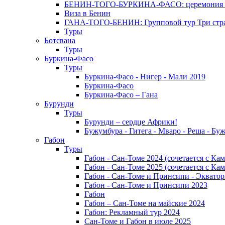
БЕНИН-ТОГО-БУРКИНА-ФАСО: церемония Эгунг
Виза в Бенин
ГАНА-ТОГО-БЕНИН: Групповой тур Три стран
Туры
Ботсвана
Туры
Буркина-Фасо
Туры
Буркина-Фасо - Нигер - Мали 2019
Буркина-Фасо
Буркина-Фасо – Гана
Бурунди
Туры
Бурунди – сердце Африки!
Бужумбура - Гитега - Мваро - Реша - Бу
Габон
Туры
Габон - Сан-Томе 2024 (сочетается с Ка
Габон - Сан-Томе 2025 (сочетается с Ка
Габон - Сан-Томе и Принсипи - Экватор
Габон - Сан-Томе и Принсипи 2023
Габон
Габон – Сан-Томе на майские 2024
Габон: Рекламный тур 2024
Сан-Томе и Габон в июле 2025