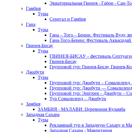
Экваториальная Гвинея - Габон - Сан-Т
Гамбия
Туры
Сенегал и Гамбия
Гана
Туры
Гана – Того – Бенин. Фестиваль Вуду, я
Гана-Того-Бенин: Фестиваль Аквасидай
Гвинея-Бисау
Туры
ГВИНЕЯ-БИСАУ – фестиваль Септуаг
Гвинея-Бисау
Групповой тур: Гвинея-Бисау, Гвинея-К
Джибути
Туры
Групповой тур: Джибути – Cомалиленд 
Групповой тур: Джибути — Сомалиленд
Групповой тур: Эритрея – Джибути – С
Тур Cомалиленд – Джибути
Замбия
ЗАМБИЯ - МАЛАВИ: Церемония Куламба
Западная Сахара
Туры
Рекламный тур в Западную Сахару и М
Западная Сахара - Мавритания