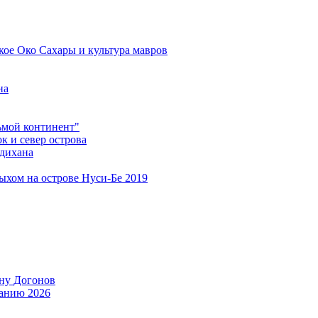
кое Око Сахары и культура мавров
на
мой континент"
 и север острова
дихана
дыхом на острове Нуси-Бе 2019
ану Догонов
танию 2026