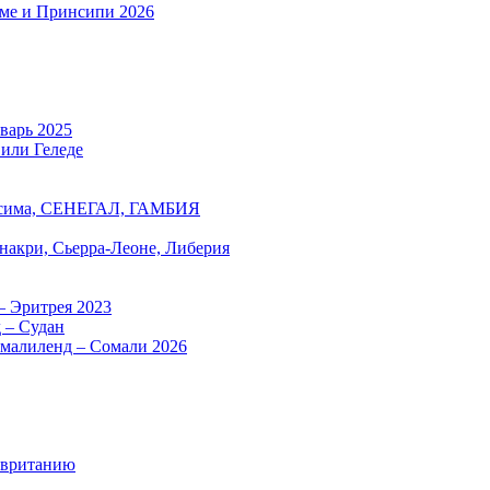
оме и Принсипи 2026
нварь 2025
 или Геледе
есима, СЕНЕГАЛ, ГАМБИЯ
онакри, Сьерра-Леоне, Либерия
– Эритрея 2023
 – Судан
омалиленд – Сомали 2026
авританию