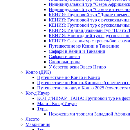
Индивидуальный тур "Озера Африканск
Индивидуальный тур "Самое интересно
КЕНИЯ: Групповой тур "Дикие племена
КЕНИЯ: Групповой тур с русскоязычны
КЕНИЯ: Групповой тур с русскоязычны
КЕНИЯ: Индивидуальный тур "Плато 
КЕНИЯ: Новогодний тур с русскоязыч
КЕНИЯ: Сафари-тур с тревел-блогера
Путешествие из Кении в Танзанию
Сафари в Кении и Танзании
Сафари и океан
Слоновья тропа
У берегов реки Эвасо Нгиро
Конго (ДРК)
Путешествие по Конго и Конго
Путешествие по Конго-Киншасе (сочетается
Путешествие по двум Конго 2025 (сочетается
Кот-д'Ивуар
КОТ-д’ИВУАР - ГАНА: Групповой тур на фес
Мали - Кот-д’Ивуар
Туры
Нехожеными тропами Западной Африк
Лесото
Мавритания
Туры