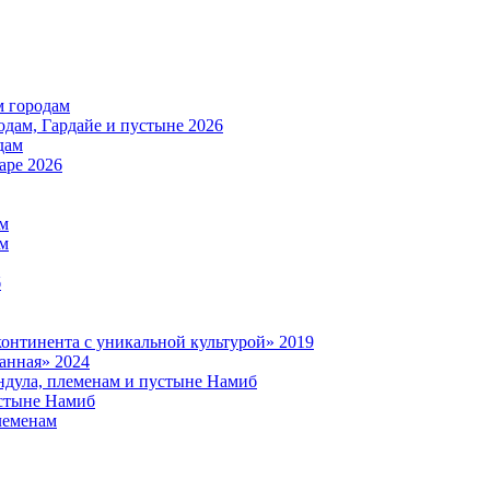
м городам
дам, Гардайе и пустыне 2026
дам
аре 2026
ам
ам
б
нтинента с уникальной культурой» 2019
анная» 2024
дула, племенам и пустыне Намиб
стыне Намиб
леменам