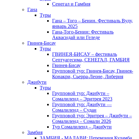
Сенегал и Гамбия
Гана
Туры
Гана – Того – Бенин. Фестиваль Вуду,
январь 2025
Гана-Того-Бенин: Фестиваль
Аквасидай или Геледе
Гвинея-Бисау
Туры
ГВИНЕЯ-БИСАУ – фестиваль
Септуагесима, СЕНЕГАЛ, ГАМБИЯ
Гвинея-Бисау
Групповой тур: Гвинея-Бисау, Гвинея-
Конакри, Сьерра-Леоне, Либерия
Джибути
Туры
Групповой тур: Джибути –
Cомалиленд – Эритрея 2023
Групповой тур: Джибути —
Сомалиленд – Судан
Групповой тур: Эритрея – Джибути –
Сомалиленд – Сомали 2026
Тур Cомалиленд – Джибути
Замбия
ЗАМБИЯ - МАЛАВИ: Церемония Куламба