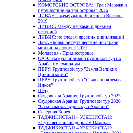
КОМОРСКИЕ ОСТРОВА: "Гран Марьяж и
путешествие на три острова" 2026
ЛИВАН – жемчужина Ближнего Востока
2019
ЛИВИЯ: Между песками и древней
историей
ЛИВИЯ: по следам древних цивилизаций
Лаос. «Большое путешествие по стране
миллиона слонов» 2019
Молдавия - Приднестровье
ОАЭ: Экскурсионный групповой тур по
Арабским Эмиратам
ПЕРУ: Групповой тур "Земля Великих
Цивилизаций"
ПЕРУ: Групповой тур "Священная земля
Инков"
Перу
Саудовская Аравия: Групповой тур 2023
Саудовская Аравия: Групповой тур 2026
"Открываем Саудовскую Аравию"
Северная Корея
ТАДЖИКИСТАН – УЗБЕКИСТАН:
«Путешествие по дорогам Памира»
ТАДЖИКИСТАН – УЗБЕКИСТАН: