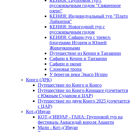
КЕНИЯ: Групповой тур с
русскоязычным гидом "Священное
озеро"
КЕНИЯ: Индивидуальный тур "Плато
Лайкипия"
КЕНИЯ: Новогодний тур с
русскоязычным гидом
КЕНИЯ: Сафари-тур с тревел-
блогерами Игорем и Юлией
Живичкиными
Путешествие из Кении в Танзанию
Сафари в Кении и Танзании
Сафари и океан
Слоновья тропа
У берегов реки Эвасо Нгиро
Конго (ДРК)
Путешествие по Конго и Конго
Путешествие по Конго-Киншасе (сочетается
с Южным Суданом и ЦАР)
Путешествие по двум Конго 2025 (сочетается
с ЦАР)
Кот-д'Ивуар
КОТ-д’ИВУАР - ГАНА: Групповой тур на
фестиваль Аквасидай короля Ашанти
Мали - Кот-д’Ивуар