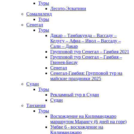
Туры
Лесото-Эсватини
Сомалиленд
Туры
Сенегал
Туры
Дакар – Тамбакунда – Вассаду –
Кедугу – Афиа – Ивол – Вассаду –
Сали – Дакар
Групповой тур Сенегал – Гамбия 2021
Групповой тур Сенегал – Гамбия –
Гвинея-Бисау
Сенегал
Сенегал-Гамбия: Групповой тур на
майские праздники 2025
Судан
Туры
Рекламный тур в Cудан
Cудан
Танзания
Туры
Восхождение на Килиманджаро
маршрутом Марангу (6 дней на горе)
Умбве 6 - восхождение на
Килиманджаро