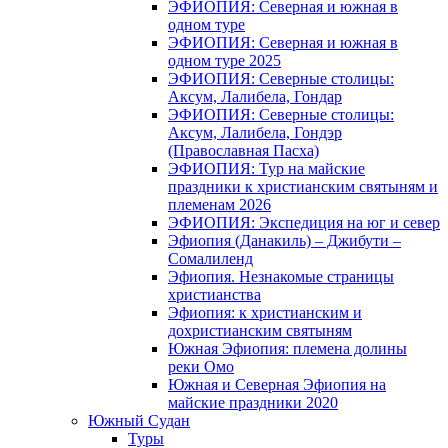
ЭФИОПИЯ: Северная и южная в
одном туре
ЭФИОПИЯ: Северная и южная в
одном туре 2025
ЭФИОПИЯ: Северные столицы:
Аксум, Лалибела, Гондар
ЭФИОПИЯ: Северные столицы:
Аксум, Лалибела, Гондэр
(Православная Пасха)
ЭФИОПИЯ: Тур на майские
праздники к христианским святыням и
племенам 2026
ЭФИОПИЯ: Экспедиция на юг и север
Эфиопия (Данакиль) – Джибути –
Cомалиленд
Эфиопия. Незнакомые страницы
христианства
Эфиопия: к христианским и
дохристианским святыням
Южная Эфиопия: племена долины
реки Омо
Южная и Северная Эфиопия на
майские праздники 2020
Южный Судан
Туры