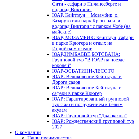
Сити - сафари в Пиланесберге и
водопад Виктория
ЮАР, Кейптаун + Мозамбик, о.
Базаруто или парк Крюгера или
водопад Виктория с парком Чобе (на
майские)
ЮАР, МОЗАМБИК: Кейптаун, сафари
в парке Крюгера и отдых на
Индийском океане
ЮАР,ЗИМБАБВЕ,БОТСВАНА:
Групповой тур "В ЮАР на поезде
королей"
ЮАР-ЭСВАТИНИ-ЛЕСОТО
ЮАР: Великолепие Кейптауна и
Дорога садов
ЮАР: Великолепие Кейптауна и
сафари в парке Крюгер
ЮАР: Гарантированный групповой
тур с а/б и погружением к белым
акулам
ЮАР: Групповой тур "Два океана"
ЮАР: Рождественский групповой тур
2027
О компании
Наши преимущества