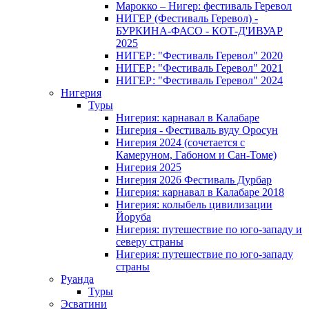
Марокко – Нигер: фестиваль Геревол
НИГЕР (Фестиваль Геревол) -
БУРКИНА-ФАСО - КОТ-Д'ИВУАР
2025
НИГЕР: "Фестиваль Геревол" 2020
НИГЕР: "Фестиваль Геревол" 2021
НИГЕР: "Фестиваль Геревол" 2024
Нигерия
Туры
Нигерия: карнавал в Калабаре
Нигерия - Фестиваль вуду Оросун
Нигерия 2024 (сочетается с
Камеруном, Габоном и Сан-Томе)
Нигерия 2025
Нигерия 2026 Фестиваль Дурбар
Нигерия: карнавал в Калабаре 2018
Нигерия: колыбель цивилизации
Йоруба
Нигерия: путешествие по юго-западу и
северу страны
Нигерия: путешествие по юго-западу
страны
Руанда
Туры
Эсватини