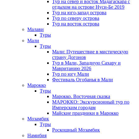
Тур на север и восток Мадагаскара с
отдыхом на острове Нуси-Бе 2019
Тур на юго-запад острова
Тур по северу острова
Тур на восток острова
Малави
Туры
Мали
Туры
Мали: Путешествие в мистическую
страну Догонов
Тур в Мали, Западную Сахару и
Мавританию 2026
Тур по югу Мали
Фестиваль Огобанья в Мали
Марокко
Туры
Марокко. Восточная сказка
МАРОККО: Экскурсионный тур по
Имперским городам
Майские праздники в Марокко
Мозамбик
Туры
Роскошный Мозамбик
Намибия