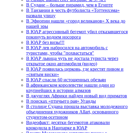
В Судане – больше пирамид, чем в Египте
В Танзании в честь футболиста «Тоттенхэма»
назвали улицу
В Эфиопии нашли «город великанов» X века до
нашей эры
В ЮАР агрессивный бегемот убил отказавшегося
покинуть водоем носорога
В ЮАР без визы!!!
В ЮАР лев набросился на автомобиль с
туристами, чтобы "похвастаться"
В ЮАР львица чуть не достала туриста через
открытое окно автомобиля (видео)
В ЮАР появилась церковь, где крестят пивом и
«святым виски»
В ЮАР спасли 60 истощенных обезьян
В африканском королевстве нашли один из
крупнейших в истории алмазов
В джунглях Африки найден новый вид приматов
В поисках «птичьего рая» Уганды
В столице Судана прошла выставка молодежного
объединения художников Allart, основанного
студентом-осетином
Видеофакт: десятки бегемотов атаковали
крокодила в Нацпарке в ЮАР