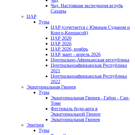
Чад
Чад. Настоящая экспедиция вглубь
Сахары
ЦАР
Туры
ЦАР (сочетается с Южным Суданом и
Конго-Киншасой)
ЦАР 2020
ЦАР 2026
ЦАР 2026, ноябрь
ЦАР, март - апрель 2026
Центрально-Африканская республика
Центральноафриканская Республика
2021
Центральноафриканская Республика
2022
Экваториальная Гвинея
Туры
Экваториальная Гвинея - Габон - Сан-
Томе
Фестиваль боди-арта в
Экваториальной Гвинее
Экваториальная Гвинея
Эритрея
Туры