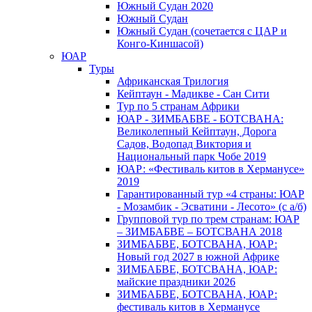
Южный Cудан 2020
Южный Cудан
Южный Судан (сочетается с ЦАР и
Конго-Киншасой)
ЮАР
Туры
Африканская Трилогия
Кейптаун - Мадикве - Сан Сити
Тур по 5 странам Африки
ЮАР - ЗИМБАБВЕ - БОТСВАНА:
Великолепный Кейптаун, Дорога
Садов, Водопад Виктория и
Национальный парк Чобе 2019
ЮАР: «Фестиваль китов в Херманусе»
2019
Гарантированный тур «4 страны: ЮАР
- Мозамбик - Эсватини - Лесото» (с а/б)
Групповой тур по трем странам: ЮАР
– ЗИМБАБВЕ – БОТСВАНА 2018
ЗИМБАБВЕ, БОТСВАНА, ЮАР:
Новый год 2027 в южной Африке
ЗИМБАБВЕ, БОТСВАНА, ЮАР:
майские праздники 2026
ЗИМБАБВЕ, БОТСВАНА, ЮАР:
фестиваль китов в Херманусе