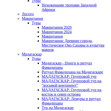
Туры
Нехожеными тропами Западной
Африки
Лесото
Мавритания
Туры
Мавритания 2020
Мавритания 2024
Мавритания
Мавритания: Древние города,
Мистическое Око Сахары и культура
мавров
Мадагаскар
Туры
Мадагаскар - Цинги и ритуал
Фамадихана
Ритуал Фамадихана на Мадагаскаре
МАДАГАСКАР: Групповой тур
МАДАГАСКАР: Групповой тур на
"восьмой континент"
МАДАГАСКАР: Групповой тур на
восток и север острова
МАДАГАСКАР: Лемуры и ритуал
Фамадихана
Тур на Мадагаскар