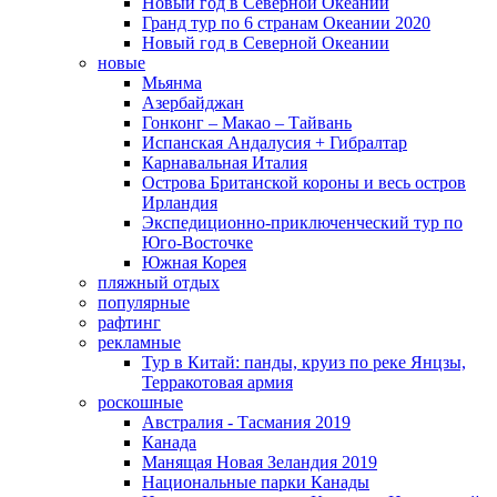
Новый год в Северной Океании
Гранд тур по 6 странам Океании 2020
Новый год в Северной Океании
новые
Мьянма
Азербайджан
Гонконг – Макао – Тайвань
Испанская Андалусия + Гибралтар
Карнавальная Италия
Острова Британской короны и весь остров
Ирландия
Экспедиционно-приключенческий тур по
Юго-Восточке
Южная Корея
пляжный отдых
популярные
рафтинг
рекламные
Тур в Китай: панды, круиз по реке Янцзы,
Терракотовая армия
роскошные
Австралия - Тасмания 2019
Канада
Манящая Новая Зеландия 2019
Национальные парки Канады