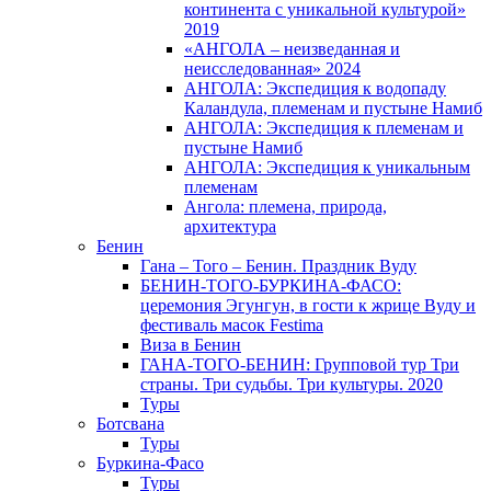
континента с уникальной культурой»
2019
«АНГОЛА – неизведанная и
неисследованная» 2024
АНГОЛА: Экспедиция к водопаду
Каландула, племенам и пустыне Намиб
АНГОЛА: Экспедиция к племенам и
пустыне Намиб
АНГОЛА: Экспедиция к уникальным
племенам
Ангола: племена, природа,
архитектура
Бенин
Гана – Того – Бенин. Праздник Вуду
БЕНИН-ТОГО-БУРКИНА-ФАСО:
церемония Эгунгун, в гости к жрице Вуду и
фестиваль масок Festima
Виза в Бенин
ГАНА-ТОГО-БЕНИН: Групповой тур Три
страны. Три судьбы. Три культуры. 2020
Туры
Ботсвана
Туры
Буркина-Фасо
Туры