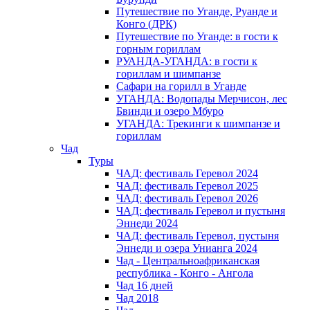
Путешествие по Уганде, Руанде и
Конго (ДРК)
Путешествие по Уганде: в гости к
горным гориллам
РУАНДА-УГАНДА: в гости к
гориллам и шимпанзе
Сафари на горилл в Уганде
УГАНДА: Водопады Мерчисон, лес
Бвинди и озеро Мбуро
УГАНДА: Трекинги к шимпанзе и
гориллам
Чад
Туры
ЧАД: фестиваль Геревол 2024
ЧАД: фестиваль Геревол 2025
ЧАД: фестиваль Геревол 2026
ЧАД: фестиваль Геревол и пустыня
Эннеди 2024
ЧАД: фестиваль Геревол, пустыня
Эннеди и озера Унианга 2024
Чад - Центральноафриканская
республика - Конго - Ангола
Чад 16 дней
Чад 2018