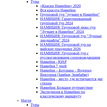
Туры
«Краски Намибии» 2020
Вся красота Намибии
Групповой тур "лучшее в Намибии"
НАМИБИЯ: Гарантированный
групповой тур 2024
НАМИБИЯ: Групповой люкс-тур
"Лучшее в Намибии" 2024
НАМИБИЯ: Групповой тур "Лунные
ландшафты" 2024
НАМИБИЯ: Групповой тур на
майские праздники 2026
НАМИБИЯ: Групповой тур с
русскоговорящим сопровождающим
Намибия - ЮАР
Намибия 7 дней
Намибия – Ботсвана – Водопад
Виктория (Замбия, Зимбабве)
Намибия – место, где встречаются две
стихии
Намибия: Большое путешествие
Экспедиция в Намибию по
классическому маршруту
Нигер
Туры