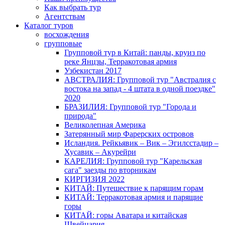
Как выбрать тур
Агентствам
Каталог туров
восхождения
групповые
Групповой тур в Китай: панды, круиз по
реке Янцзы, Терракотовая армия
Узбекистан 2017
АВСТРАЛИЯ: Групповой тур "Австралия с
востока на запад - 4 штата в одной поездке"
2020
БРАЗИЛИЯ: Групповой тур "Города и
природа"
Великолепная Америка
Затерянный мир Фарерских островов
Исландия. Рейкьявик – Вик – Эгилсстадир –
Хусавик – Акурейри
КАРЕЛИЯ: Групповой тур "Карельская
сага" заезды по вторникам
КИРГИЗИЯ 2022
КИТАЙ: Путешествие к парящим горам
КИТАЙ: Терракотовая армия и парящие
горы
КИТАЙ: горы Аватара и китайская
Швейцария