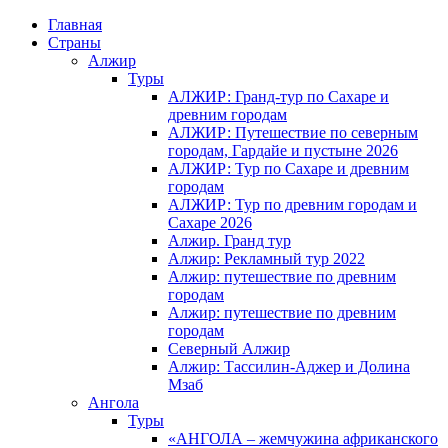
Главная
Страны
Алжир
Туры
АЛЖИР: Гранд-тур по Сахаре и
древним городам
АЛЖИР: Путешествие по северным
городам, Гардайе и пустыне 2026
АЛЖИР: Тур по Сахаре и древним
городам
АЛЖИР: Тур по древним городам и
Сахаре 2026
Алжир. Гранд тур
Алжир: Рекламный тур 2022
Алжир: путешествие по древним
городам
Алжир: путешествие по древним
городам
Северный Алжир
Алжир: Тассилин-Аджер и Долина
Мзаб
Ангола
Туры
«АНГОЛА – жемчужина африканского