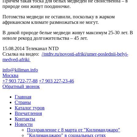
Причем такая тоска для белых медведей не свойственна – в
природе они живут поодиночке.
Потомства медведи не оставили, поскольку в жарком
африканском климате размножаться не могут.
В дикой природе белые медведи живут максимум 25-30 лет. В
неволе рекорд долгожительства – 45 лет.
15.08.2014 Телеканал NTD
Ссылка на видео:
//ntdtv.ru/novosti-afriki/umer-poslednii-belyi-
medved-afriki
info@kiliman.info
Москва
+7 903 722-77-88
+7 903 227-23-46
Обратный звонок
Главная
Страны
Каталог туров
Впечатления
Контакты
Новости
Поздравление с 8 марта от "Килиманджаро"
"Килиманджаро" в социальных сетях