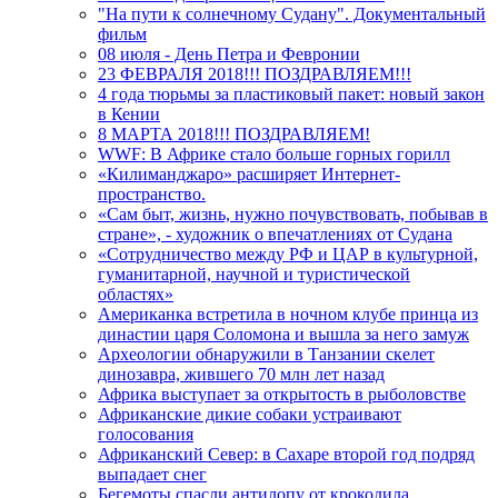
"На пути к солнечному Судану". Документальный
фильм
08 июля - День Петра и Февронии
23 ФЕВРАЛЯ 2018!!! ПОЗДРАВЛЯЕМ!!!
4 года тюрьмы за пластиковый пакет: новый закон
в Кении
8 МАРТА 2018!!! ПОЗДРАВЛЯЕМ!
WWF: В Африке стало больше горных горилл
«Килиманджаро» расширяет Интернет-
пространство.
«Сам быт, жизнь, нужно почувствовать, побывав в
стране», - художник о впечатлениях от Судана
«Сотрудничество между РФ и ЦАР в культурной,
гуманитарной, научной и туристической
областях»
Американка встретила в ночном клубе принца из
династии царя Соломона и вышла за него замуж
Археологии обнаружили в Танзании скелет
динозавра, жившего 70 млн лет назад
Африка выступает за открытость в рыболовстве
Африканские дикие собаки устраивают
голосования
Африканский Север: в Сахаре второй год подряд
выпадает снег
Бегемоты спасли антилопу от крокодила