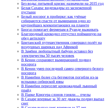
Без воды: питьевой кризис назначили на 2035 год
Белая Сахара: видеокадры из заснеженной
пустыни
Белый носорог в пробирке: как учёные
собираются спасти от вымирания одно из
крупнейших млекопитающих на планете
Биогаз помогает фермерам в Руанде выживать
Благородный крокодил отпустил пойманную на
обед антилопу
Британский путешественник совершил полёт на
воздушных шариках над Африкой
В Замбии любопытный бабуин оставил без
электричества 50 тысяч человек
В Кении сохраняют вымирающий подвид
носорога
В Кении умер последний самец северного белого
носорога
В Намибии более ста бегемотов погибли из-за
вспышки сибирской язвы
В Намибии переселят кровожадный львиный
прайд
В Парке Крюгера слонов гоняли… пчелы
В Сахаре впервые за 30 лет дважды подряд выпал
снег
В Сахаре выпал снег впервые за 37 лет